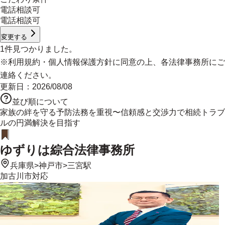
電話相談可
電話相談可
変更する
1
件見つかりました。
※
利用規約
・
個人情報保護方針
に同意の上、各法律事務所にご
連絡ください。
更新日：
2026/08/08
並び順について
家族の絆を守る予防法務を重視〜信頼感と交渉力で相続トラブ
ルの円満解決を目指す
ゆずりは綜合法律事務所
兵庫県
>
神戸市
>
三宮駅
加古川市
対応