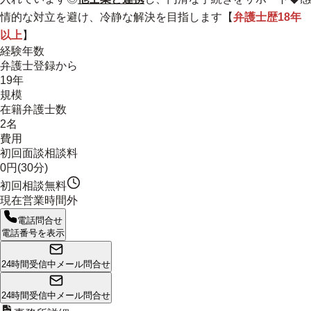
情的な対立を避け、冷静な解決を目指します【
弁護士歴18年
以上
】
経験年数
弁護士登録から
19年
規模
在籍弁護士数
2名
費用
初回面談相談料
0円(30分)
初回相談無料
現在営業時間外
電話問合せ
電話番号を表示
24時間受信中
メール問合せ
24時間受信中
メール問合せ