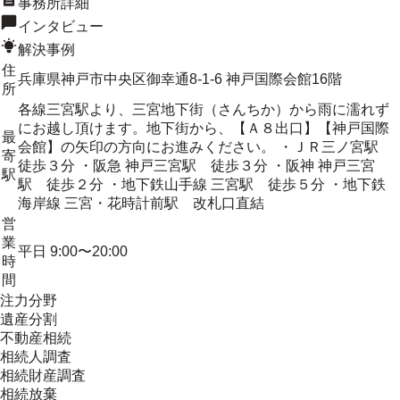
事務所詳細
インタビュー
解決事例
住
兵庫県神戸市中央区御幸通8-1-6 神戸国際会館16階
所
各線三宮駅より、三宮地下街（さんちか）から雨に濡れず
にお越し頂けます。地下街から、【Ａ８出口】【神戸国際
最
会館】の矢印の方向にお進みください。 ・ＪＲ三ノ宮駅
寄
徒歩３分 ・阪急 神戸三宮駅 徒歩３分 ・阪神 神戸三宮
駅
駅 徒歩２分 ・地下鉄山手線 三宮駅 徒歩５分 ・地下鉄
海岸線 三宮・花時計前駅 改札口直結
営
業
平日 9:00〜20:00
時
間
注力分野
遺産分割
不動産相続
相続人調査
相続財産調査
相続放棄