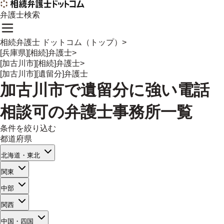
弁護士検索
相続弁護士 ドットコム（トップ）
>
[兵庫県][相続]弁護士
>
[加古川市][相続]弁護士
>
[加古川市][遺留分]弁護士
加古川市
で
遺留分
に強い
電話
相談可
の
弁護士事務所一覧
条件を絞り込む
都道府県
北海道・東北
関東
中部
関西
中国・四国