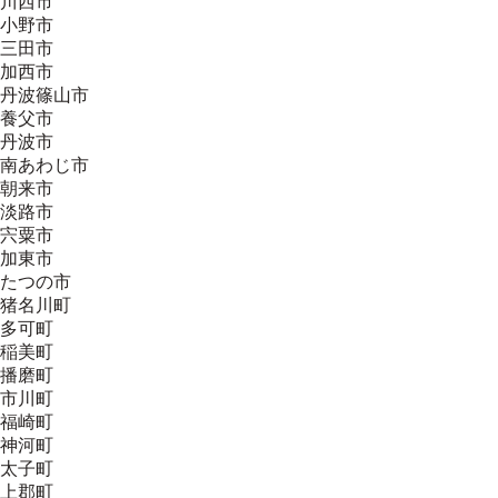
川西市
小野市
三田市
加西市
丹波篠山市
養父市
丹波市
南あわじ市
朝来市
淡路市
宍粟市
加東市
たつの市
猪名川町
多可町
稲美町
播磨町
市川町
福崎町
神河町
太子町
上郡町