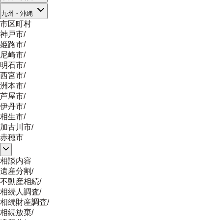
九州・沖縄
市区町村
神戸市
/
姫路市
/
尼崎市
/
明石市
/
西宮市
/
洲本市
/
芦屋市
/
伊丹市
/
相生市
/
加古川市
/
赤穂市
相談内容
遺産分割
/
不動産相続
/
相続人調査
/
相続財産調査
/
相続放棄
/