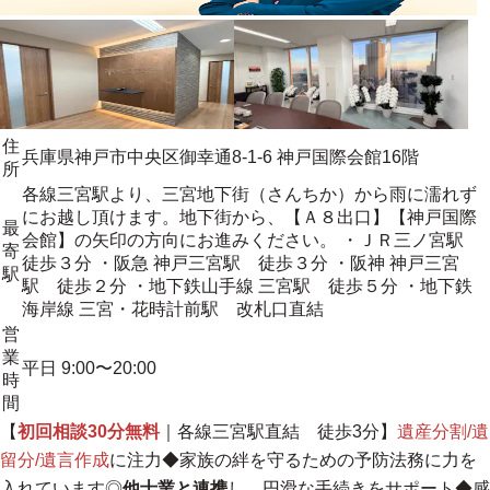
住
兵庫県神戸市中央区御幸通8-1-6 神戸国際会館16階
所
各線三宮駅より、三宮地下街（さんちか）から雨に濡れず
にお越し頂けます。地下街から、【Ａ８出口】【神戸国際
最
会館】の矢印の方向にお進みください。 ・ＪＲ三ノ宮駅
寄
徒歩３分 ・阪急 神戸三宮駅 徒歩３分 ・阪神 神戸三宮
駅
駅 徒歩２分 ・地下鉄山手線 三宮駅 徒歩５分 ・地下鉄
海岸線 三宮・花時計前駅 改札口直結
営
業
平日 9:00〜20:00
時
間
【
初回相談30分無料
｜各線三宮駅直結 徒歩3分】
遺産分割/遺
留分/遺言作成
に注力◆家族の絆を守るための予防法務に力を
入れています◎
他士業と連携
し、円滑な手続きをサポート◆感