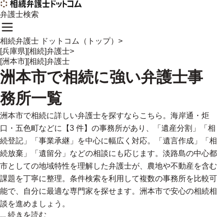
弁護士検索
相続弁護士 ドットコム（トップ）
>
[兵庫県][相続]弁護士
>
[洲本市][相続]弁護士
洲本市
で
相続に強い
弁護士事
務所一覧
洲本市で相続に詳しい弁護士を探すならこちら。海岸通・炬
口・五色町などに【3 件】の事務所があり、「遺産分割」「相
続登記」「事業承継」を中心に幅広く対応。「遺言作成」「相
続放棄」「遺留分」などの相談にも応じます。淡路島の中心都
市としての地域特性を理解した弁護士が、農地や不動産を含む
課題を丁寧に整理。条件検索を利用して複数の事務所を比較可
能で、自分に最適な専門家を探せます。洲本市で安心の相続相
談を進めましょう。
...
続きを読む