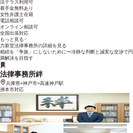
法テラス利用可
着手金無料あり
女性弁護士在籍
電話相談可
オンライン相談可
全国出張対応
もっと見る
力新堂法律事務所
の詳細を見る
相続を「争族」にしないために〜冷静な判断と誠実な交渉で円
満解決を目指す
法律事務所絆
兵庫県
>
神戸市
>
高速神戸駅
洲本市
対応