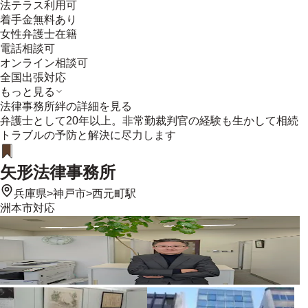
法テラス利用可
着手金無料あり
女性弁護士在籍
電話相談可
オンライン相談可
全国出張対応
もっと見る
法律事務所絆
の詳細を見る
弁護士として20年以上。非常勤裁判官の経験も生かして相続
トラブルの予防と解決に尽力します
矢形法律事務所
兵庫県
>
神戸市
>
西元町駅
洲本市
対応