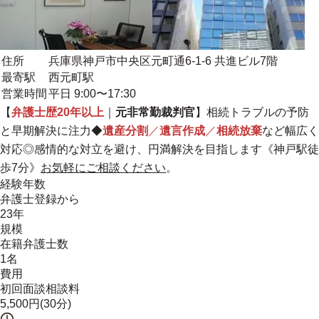
住所
兵庫県神戸市中央区元町通6-1-6 共進ビル7階
最寄駅
西元町駅
営業時間
平日 9:00〜17:30
【
弁護士歴20年以上
｜
元非常勤裁判官
】相続トラブルの予防
と早期解決に注力◆
遺産分割
／
遺言作成
／
相続放棄
など幅広く
対応◎
感情的な対立を避け、円満解決を目指します
《神戸駅徒
歩7分》
お気軽にご相談ください
。
経験年数
弁護士登録から
23年
規模
在籍弁護士数
1名
費用
初回面談相談料
5,500円(30分)