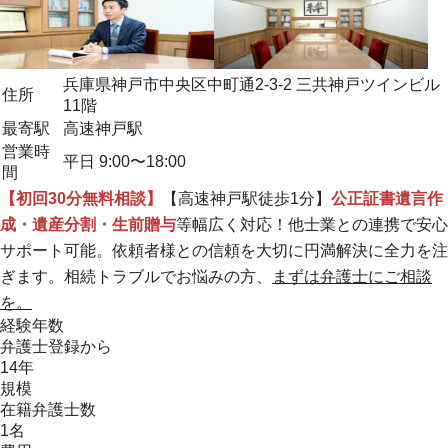
兵庫県神戸市中央区中町通2-3-2 三共神戸ツインビル
住所
11階
最寄駅
高速神戸駅
営業時
平日 9:00〜18:00
間
【初回30分無料相談】
【高速神戸駅徒歩1分】
公正証書遺言作
成・遺産分割・生前贈与
等幅広く対応！他士業との連携で安心
サポート可能。
依頼者様との信頼を大切に円満解決に全力を注
ぎます。
相続トラブルでお悩みの方、
まずは弁護士にご相談
を。
経験年数
弁護士登録から
14年
規模
在籍弁護士数
1名