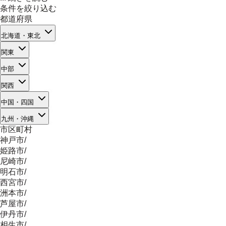
条件を絞り込む
都道府県
北海道・東北
関東
中部
関西
中国・四国
九州・沖縄
市区町村
神戸市
/
姫路市
/
尼崎市
/
明石市
/
西宮市
/
洲本市
/
芦屋市
/
伊丹市
/
相生市
/