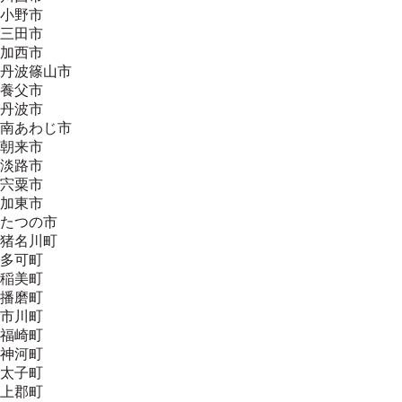
小野市
三田市
加西市
丹波篠山市
養父市
丹波市
南あわじ市
朝来市
淡路市
宍粟市
加東市
たつの市
猪名川町
多可町
稲美町
播磨町
市川町
福崎町
神河町
太子町
上郡町