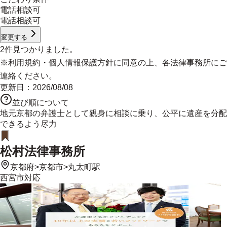
電話相談可
電話相談可
変更する
2
件見つかりました。
※
利用規約
・
個人情報保護方針
に同意の上、各法律事務所にご
連絡ください。
更新日：
2026/08/08
並び順について
地元京都の弁護士として親身に相談に乗り、公平に遺産を分配
できるよう尽力
松村法律事務所
京都府
>
京都市
>
丸太町駅
西宮市
対応