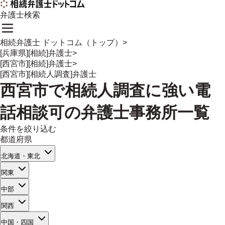
弁護士検索
相続弁護士 ドットコム（トップ）
>
[兵庫県][相続]弁護士
>
[西宮市][相続]弁護士
>
[西宮市][相続人調査]弁護士
西宮市
で
相続人調査
に強い
電
話相談可
の
弁護士事務所一覧
条件を絞り込む
都道府県
北海道・東北
関東
中部
関西
中国・四国