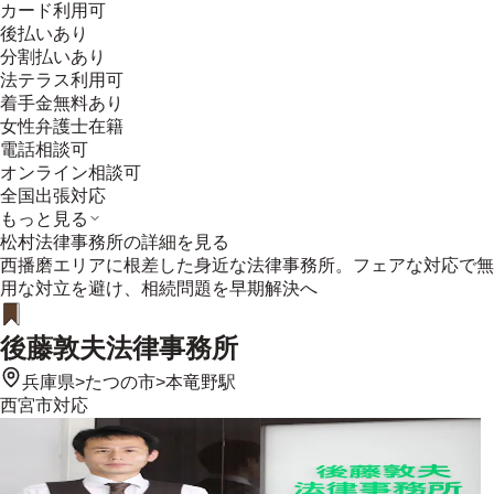
カード利用可
後払いあり
分割払いあり
法テラス利用可
着手金無料あり
女性弁護士在籍
電話相談可
オンライン相談可
全国出張対応
もっと見る
松村法律事務所
の詳細を見る
西播磨エリアに根差した身近な法律事務所。フェアな対応で無
用な対立を避け、相続問題を早期解決へ
後藤敦夫法律事務所
兵庫県
>
たつの市
>
本竜野駅
西宮市
対応