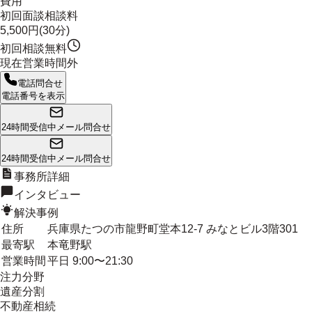
費用
初回面談相談料
5,500円(30分)
初回相談無料
現在営業時間外
電話問合せ
電話番号を表示
24時間受信中
メール問合せ
24時間受信中
メール問合せ
事務所詳細
インタビュー
解決事例
住所
兵庫県たつの市龍野町堂本12-7 みなとビル3階301
最寄駅
本竜野駅
営業時間
平日 9:00〜21:30
注力分野
遺産分割
不動産相続