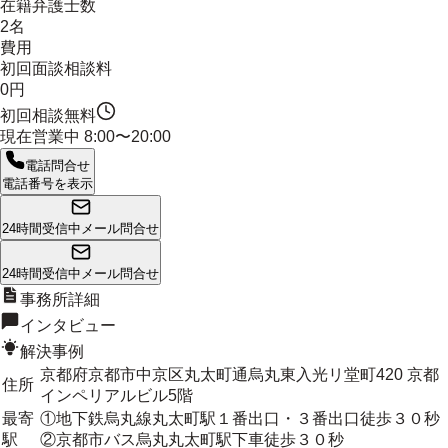
在籍弁護士数
2名
費用
初回面談相談料
0円
初回相談無料
現在営業中
8:00〜20:00
電話問合せ
電話番号を表示
24時間受信中
メール問合せ
24時間受信中
メール問合せ
事務所詳細
インタビュー
解決事例
京都府京都市中京区丸太町通烏丸東入光リ堂町420 京都
住所
インペリアルビル5階
最寄
①地下鉄烏丸線丸太町駅１番出口・３番出口徒歩３０秒
駅
②京都市バス烏丸丸太町駅下車徒歩３０秒