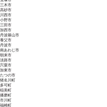
三木市
高砂市
川西市
小野市
三田市
加西市
丹波篠山市
養父市
丹波市
南あわじ市
朝来市
淡路市
宍粟市
加東市
たつの市
猪名川町
多可町
稲美町
播磨町
市川町
福崎町