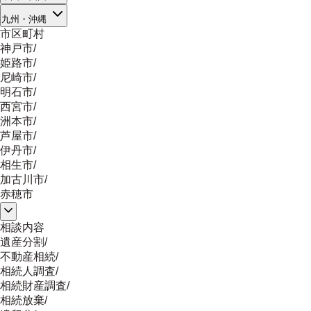
九州・沖縄
市区町村
神戸市
/
姫路市
/
尼崎市
/
明石市
/
西宮市
/
洲本市
/
芦屋市
/
伊丹市
/
相生市
/
加古川市
/
赤穂市
相談内容
遺産分割
/
不動産相続
/
相続人調査
/
相続財産調査
/
相続放棄
/