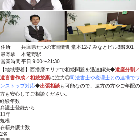
住所
兵庫県たつの市龍野町堂本12-7 みなとビル3階301
最寄駅
本竜野駅
営業時間
平日 9:00〜21:30
【
地域密着
】西播磨エリアで相続問題を迅速解決◆
遺産分割
／
遺言書作成
／
相続放棄
に注力◎
司法書士や税理士との連携でワ
ンストップ対応
◆
出張相談
も可能なので、遠方の方やご年配の
方も
安心してご相談ください
。
経験年数
弁護士登録から
11年
規模
在籍弁護士数
2名