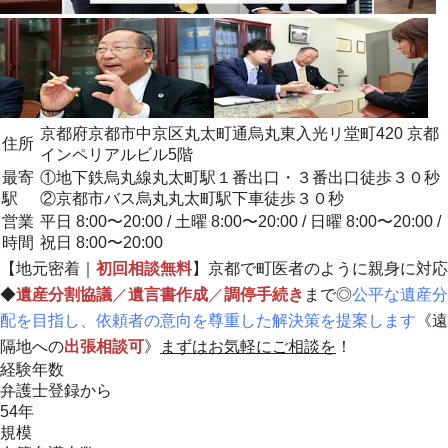
京都府京都市中京区丸太町通烏丸東入光リ堂町420 京都
住所
インペリアルビル5階
最寄
①地下鉄烏丸線丸太町駅１番出口・３番出口徒歩３０秒
駅
②京都市バス烏丸丸太町駅下車徒歩３０秒
営業
平日 8:00〜20:00 / 土曜 8:00〜20:00 / 日曜 8:00〜20:00 /
時間
祝日 8:00〜20:00
【
地元密着
｜
初回相談無料
】
京都で町医者のように親身に対応
◆
遺産分割協議
／
遺言書作成
／
調停手続き
まで◎
公平な遺産分
配を目指し、依頼者の意向を尊重した解決策を提案します
《遠
隔地への
出張相談可
》
まずはお気軽にご相談を
！
経験年数
弁護士登録から
54年
規模