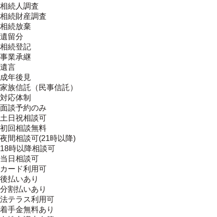
相続人調査
相続財産調査
相続放棄
遺留分
相続登記
事業承継
遺言
成年後見
家族信託（民事信託）
対応体制
面談予約のみ
土日祝相談可
初回相談無料
夜間相談可(21時以降)
18時以降相談可
当日相談可
カード利用可
後払いあり
分割払いあり
法テラス利用可
着手金無料あり