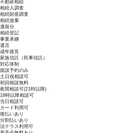
不動産相続
相続人調査
相続財産調査
相続放棄
遺留分
相続登記
事業承継
遺言
成年後見
家族信託（民事信託）
対応体制
面談予約のみ
土日祝相談可
初回相談無料
夜間相談可(21時以降)
18時以降相談可
当日相談可
カード利用可
後払いあり
分割払いあり
法テラス利用可
着手金無料あり