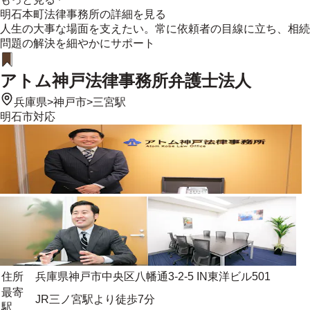
明石本町法律事務所
の詳細を見る
人生の大事な場面を支えたい。常に依頼者の目線に立ち、相続
問題の解決を細やかにサポート
アトム神戸法律事務所弁護士法人
兵庫県
>
神戸市
>
三宮駅
明石市
対応
住所
兵庫県神戸市中央区八幡通3-2-5 IN東洋ビル501
最寄
JR三ノ宮駅より徒歩7分
駅