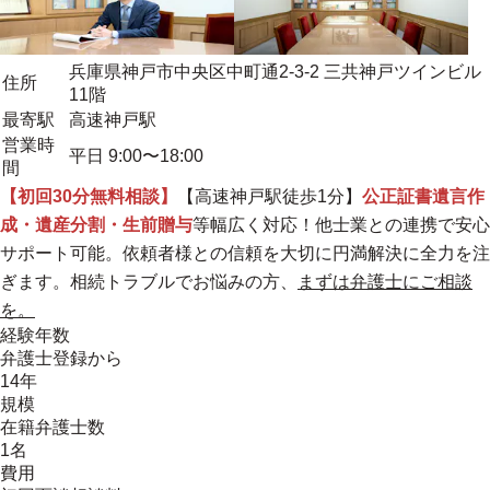
兵庫県神戸市中央区中町通2-3-2 三共神戸ツインビル
住所
11階
最寄駅
高速神戸駅
営業時
平日 9:00〜18:00
間
【初回30分無料相談】
【高速神戸駅徒歩1分】
公正証書遺言作
成・遺産分割・生前贈与
等幅広く対応！他士業との連携で安心
サポート可能。
依頼者様との信頼を大切に円満解決に全力を注
ぎます。
相続トラブルでお悩みの方、
まずは弁護士にご相談
を。
経験年数
弁護士登録から
14年
規模
在籍弁護士数
1名
費用