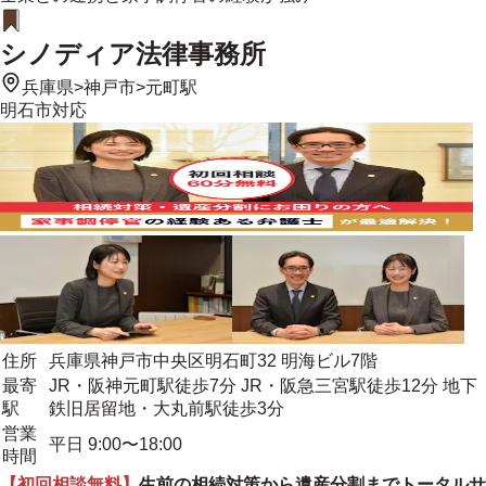
シノディア法律事務所
兵庫県
>
神戸市
>
元町駅
明石市
対応
住所
兵庫県神戸市中央区明石町32 明海ビル7階
最寄
JR・阪神元町駅徒歩7分 JR・阪急三宮駅徒歩12分 地下
駅
鉄旧居留地・大丸前駅徒歩3分
営業
平日 9:00〜18:00
時間
【初回相談無料】
生前の相続対策から遺産分割までトータルサ