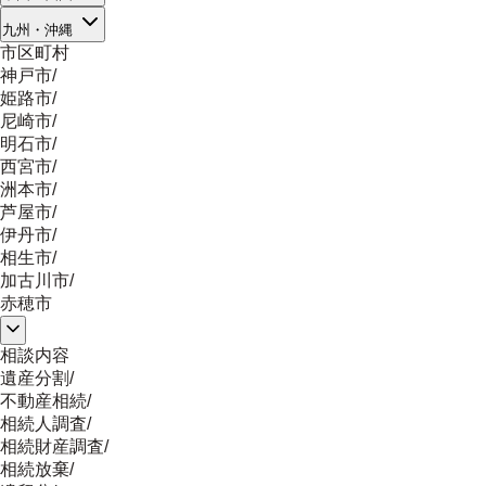
九州・沖縄
市区町村
神戸市
/
姫路市
/
尼崎市
/
明石市
/
西宮市
/
洲本市
/
芦屋市
/
伊丹市
/
相生市
/
加古川市
/
赤穂市
相談内容
遺産分割
/
不動産相続
/
相続人調査
/
相続財産調査
/
相続放棄
/