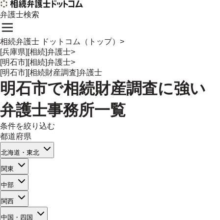
弁護士検索
相続弁護士 ドットコム（トップ）
>
[兵庫県][相続]弁護士
>
[明石市][相続]弁護士
>
[明石市][相続財産調査]弁護士
明石市
で
相続財産調査
に強い
弁護士事務所一覧
条件を絞り込む
都道府県
北海道・東北
関東
中部
関西
中国・四国