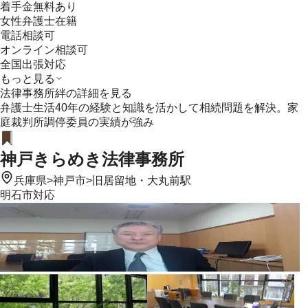
着手金無料あり
女性弁護士在籍
電話相談可
オンライン相談可
全国出張対応
もっと見る
法律事務所絆
の詳細を見る
弁護士生活40年の経験と知識を活かして相続問題を解決。家
庭裁判所調停委員の実績が強み
神戸きらめき法律事務所
兵庫県
>
神戸市
>
旧居留地・大丸前駅
明石市
対応