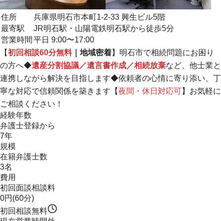
住所
兵庫県明石市本町1-2-33 興生ビル5階
最寄駅
JR明石駅・山陽電鉄明石駅から徒歩5分
営業時間
平日 9:00〜17:00
【
初回相談60分無料
｜地域密着
】明石市で相続問題にお困り
の方へ◆
遺産分割協議／遺言書作成／相続放棄
など、他士業と
連携しながら解決を目指します◆
依頼者の心情に寄り添い、丁
寧な対応で信頼関係を築きます
【
夜間・休日対応可
】お気軽に
ご相談ください！
経験年数
弁護士登録から
7年
規模
在籍弁護士数
3名
費用
初回面談相談料
0円(60分)
初回相談無料