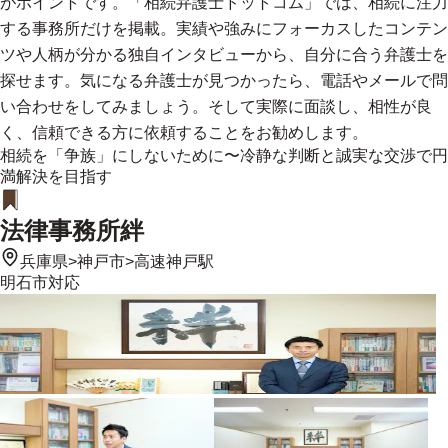
がポイントです。「相続弁護士ドットコム」では、相続に注力
する事務所だけを掲載。実績や強みにフォーカスしたコンテン
ツや人柄が分かる独自インタビューから、自分に合う弁護士を
探せます。気になる弁護士が見つかったら、電話やメールで問
い合わせをしてみましょう。そして実際に面談し、相性が良
く、信頼できる方に依頼することをお勧めします。
相続を「争族」にしないために〜冷静な判断と誠実な交渉で円
満解決を目指す
法律事務所絆
兵庫県
>
神戸市
>
高速神戸駅
明石市
対応