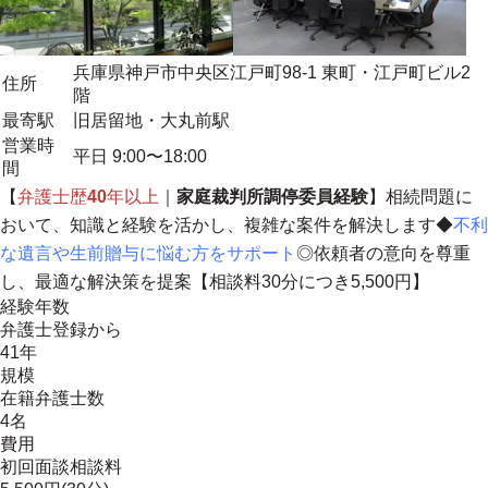
兵庫県神戸市中央区江戸町98-1 東町・江戸町ビル2
住所
階
最寄駅
旧居留地・大丸前駅
営業時
平日 9:00〜18:00
間
【
弁護士歴
40
年以上
｜
家庭裁判所調停委員経験
】相続問題に
おいて、知識と経験を活かし、複雑な案件を解決します◆
不利
な遺言や生前贈与に悩む方をサポート
◎依頼者の意向を尊重
し、最適な解決策を提案【相談料30分につき5,500円】
経験年数
弁護士登録から
41年
規模
在籍弁護士数
4名
費用
初回面談相談料