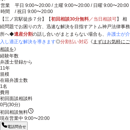
営業
平日 9:00〜20:00 / 土曜 9:00〜20:00 / 日曜 9:00〜20:00
時間
/ 祝日 9:00〜20:00
【三ノ宮駅徒歩７分】【
初回相談30分無料
／当日相談可
】 相
続問題でお困りの方、迅速な解決を目指すアトム神戸法律事務
所へ◆
遺産分割
の話し合いがまとまらない場合も、
弁護士が介
入し適正な解決を導きます
◎
分割払い対応
《
まずはお気軽にご
相談を
》
経験年数
弁護士登録から
11年
規模
在籍弁護士数
1名
費用
初回面談相談料
0円(30分)
初回相談無料
現在営業中
9:00〜20:00
電話問合せ