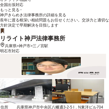
全国出張対応
もっと見る
神戸きらめき法律事務所
の詳細を見る
長年に渡る根深い相続問題もお任せください。交渉力と適切な
方針決定で早期解決を目指します
リライト神戸法律事務所
兵庫県
>
神戸市
>
三ノ宮駅
明石市
対応
住所
兵庫県神戸市中央区八幡通3-2-5 I．N東洋ビル704