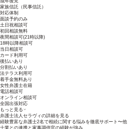
成年後見
家族信託（民事信託）
対応体制
面談予約のみ
土日祝相談可
初回相談無料
夜間相談可(21時以降)
18時以降相談可
当日相談可
カード利用可
後払いあり
分割払いあり
法テラス利用可
着手金無料あり
女性弁護士在籍
電話相談可
オンライン相談可
全国出張対応
もっと見る
弁護士法人セラヴィ
の詳細を見る
経験豊富な弁護士2名で相続に関する悩みを徹底サポート〜他
士業との連携と家事調停官の経験が強み