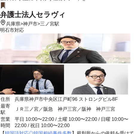
弁護士法人セラヴィ
兵庫県
>
神戸市
>
三ノ宮駅
明石市
対応
住所
兵庫県神戸市中央区江戸町96 ストロングビル8F
最寄
ＪＲ三ノ宮／阪急 神戸三宮／阪神 神戸三宮
駅
営業
平日 10:00〜22:00 / 土曜 10:00〜22:00 / 日曜 10:00〜
時間
22:00 / 祝日 10:00〜22:00
【
韓国語対応◎韓国相続事件多数
】裁判所からの依頼を受けて