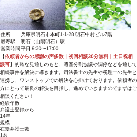
住所
兵庫県明石市本町1-1-28 明石中村ビル7階
最寄駅
明石（山陽明石）駅
営業時間
平日 9:30〜17:00
【
依頼者からの感謝の声多数｜初回相談30分無料｜土日祝相
談可
】的確な見通しのもと、遺産分割協議や調停などを通して
相続事件を解決に導きます。司法書士の先生や税理士の先生と
連携し、ワンストップでの解決を心掛けております。依頼者の
方にとって最良の解決を目指し、進めていきますのでまずはご
相談ください！
経験年数
弁護士登録から
14年
規模
在籍弁護士数
1名