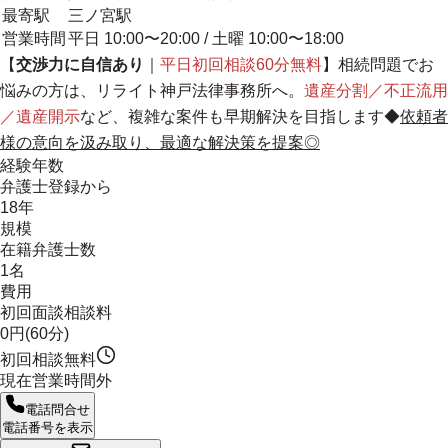
最寄駅
三ノ宮駅
営業時間
平日 10:00〜20:00 / 土曜 10:00〜18:00
【
交渉力に自信あり
｜
平日初回相談60分無料
】相続問題でお
悩みの方は、リライト神戸法律事務所へ。
遺産分割／不正流用
／遺産開示
など、複雑な案件も早期解決を目指します◆
依頼者
様の意向を汲み取り、最適な解決策を提案◎
経験年数
弁護士登録から
18年
規模
在籍弁護士数
1名
費用
初回面談相談料
0円(60分)
初回相談無料
現在営業時間外
電話問合せ
電話番号を表示