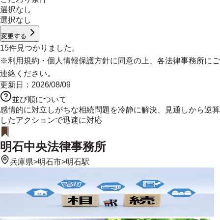
選択なし
選択なし
変更する
15
件見つかりました。
※
利用規約
・
個人情報保護方針
に同意の上、各法律事務所にご
連絡ください。
更新日：
2026/08/09
並び順について
感情的に対立しがちな相続問題を冷静に解決、見通しから逆算
したアクションで迅速に対応
明石中央法律事務所
兵庫県
>
明石市
>
明石駅