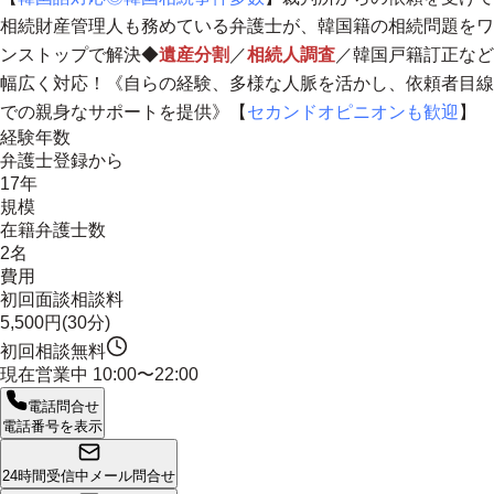
相続財産管理人も務めている弁護士が、韓国籍の相続問題をワ
ンストップで解決◆
遺産分割
／
相続人調査
／韓国戸籍訂正など
幅広く対応！《自らの経験、多様な
人脈を活かし、依頼者目線
での親身なサポートを提供
》【
セカンドオピニオンも歓迎
】
経験年数
弁護士登録から
17年
規模
在籍弁護士数
2名
費用
初回面談相談料
5,500円(30分)
初回相談無料
現在営業中
10:00〜22:00
電話問合せ
電話番号を表示
24時間受信中
メール問合せ