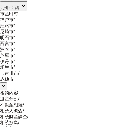
九州・沖縄
市区町村
神戸市
/
姫路市
/
尼崎市
/
明石市
/
西宮市
/
洲本市
/
芦屋市
/
伊丹市
/
相生市
/
加古川市
/
赤穂市
相談内容
遺産分割
/
不動産相続
/
相続人調査
/
相続財産調査
/
相続放棄
/