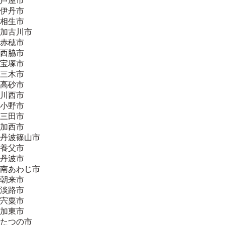
芦屋市
伊丹市
相生市
加古川市
赤穂市
西脇市
宝塚市
三木市
高砂市
川西市
小野市
三田市
加西市
丹波篠山市
養父市
丹波市
南あわじ市
朝来市
淡路市
宍粟市
加東市
たつの市