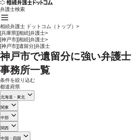
弁護士検索
相続弁護士 ドットコム（トップ）
>
[兵庫県][相続]弁護士
>
[神戸市][相続]弁護士
>
[神戸市][遺留分]弁護士
神戸市
で
遺留分
に強い
弁護士
事務所一覧
条件を絞り込む
都道府県
北海道・東北
関東
中部
関西
中国・四国