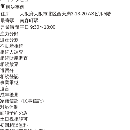
解決事例
住所
大阪府大阪市北区西天満3-13-20 ASビル5階
最寄駅
南森町駅
営業時間
平日 9:30〜18:00
注力分野
遺産分割
不動産相続
相続人調査
相続財産調査
相続放棄
遺留分
相続登記
事業承継
遺言
成年後見
家族信託（民事信託）
対応体制
面談予約のみ
土日祝相談可
初回相談無料