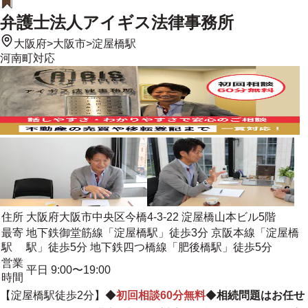
弁護士法人アイギス法律事務所
大阪府
>
大阪市
>
淀屋橋駅
河南町
対応
住所
大阪府大阪市中央区今橋4-3-22 淀屋橋山本ビル5階
最寄
地下鉄御堂筋線「淀屋橋駅」徒歩3分 京阪本線「淀屋橋
駅
駅」徒歩5分 地下鉄四つ橋線「肥後橋駅」徒歩5分
営業
平日 9:00〜19:00
時間
【淀屋橋駅徒歩2分】◆
初回相談60分無料
◆
相続問題はお任せ