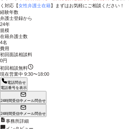
く対応【
女性弁護士在籍
】まずはお気軽にご相談ください！
経験年数
弁護士登録から
24年
規模
在籍弁護士数
4名
費用
初回面談相談料
0円
初回相談無料
現在営業中
9:30〜18:00
電話問合せ
電話番号を表示
24時間受信中
メール問合せ
24時間受信中
メール問合せ
事務所詳細
インタビュー