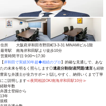
住所
大阪府岸和田市野田町3-3-31 MINAMIビル1階
最寄駅
南海岸和田駅より徒歩10分
営業時間
平日 9:00〜17:30
【
岸和田で実績30年超◆相続のプロ
】的確な見通しで、あな
たの未来を明るく照らします◎
遺産分割/財産問題/遺言
も経験
豊富な弁護士が全力サポート!
話しやすく、納得いくまで丁寧
にご説明します
≪夜間相談OK/南海岸和田駅10分≫
経験年数
弁護士登録から
13年
規模
在籍弁護士数