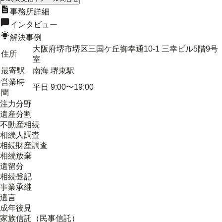
事務所詳細
インタビュー
解決事例
大阪府堺市堺区三国ケ丘御幸通10-1 三幸ビル5階9号
住所
室
最寄駅
南海 堺東駅
営業時
平日 9:00〜19:00
間
注力分野
遺産分割
不動産相続
相続人調査
相続財産調査
相続放棄
遺留分
相続登記
事業承継
遺言
成年後見
家族信託（民事信託）