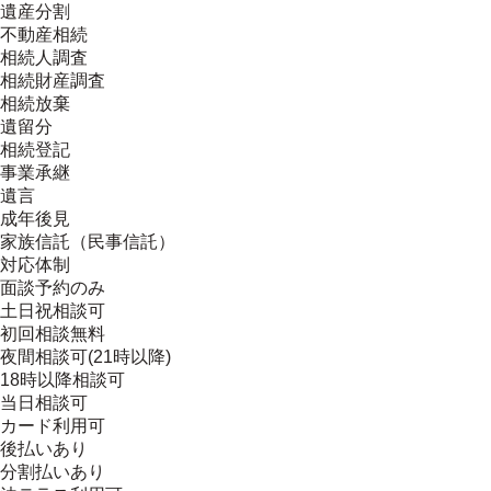
遺産分割
不動産相続
相続人調査
相続財産調査
相続放棄
遺留分
相続登記
事業承継
遺言
成年後見
家族信託（民事信託）
対応体制
面談予約のみ
土日祝相談可
初回相談無料
夜間相談可(21時以降)
18時以降相談可
当日相談可
カード利用可
後払いあり
分割払いあり