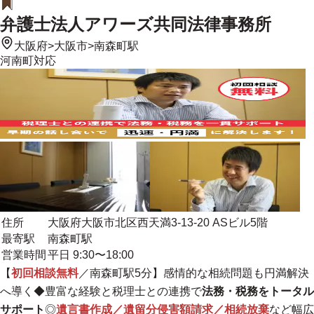
弁護士法人アワーズ共同法律事務所
大阪府
>
大阪市
>
南森町駅
河南町
対応
住所
大阪府大阪市北区西天満3-13-20 ASビル5階
最寄駅
南森町駅
営業時間
平日 9:30〜18:00
【
初回相談無料
／南森町駅5分】感情的な相続問題も円満解決
へ導く◆豊富な経験と税理士との連携で
法務・税務をトータル
サポート
◎
遺言書作成／遺留分侵害額請求／相続放棄
など幅広