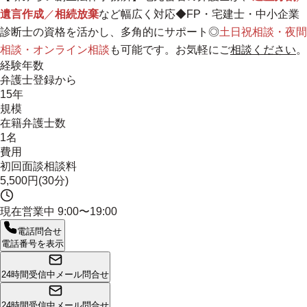
遺言作成
／
相続放棄
など幅広く対応◆FP・宅建士・中小企業
診断士の資格を活かし、多角的にサポート◎
土日祝相談・夜間
相談・オンライン相談
も可能です。お気軽にご
相談ください
。
経験年数
弁護士登録から
15年
規模
在籍弁護士数
1名
費用
初回面談相談料
5,500円(30分)
現在営業中
9:00〜19:00
電話問合せ
電話番号を表示
24時間受信中
メール問合せ
24時間受信中
メール問合せ