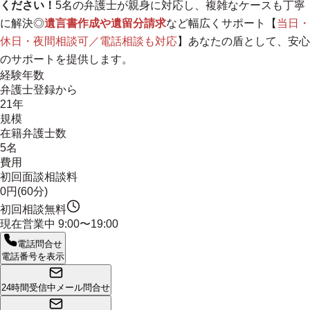
ください！
5名の弁護士が親身に対応し、複雑なケースも丁寧
に解決
◎
遺言書作成や遺留分請求
など幅広くサポート【
当日・
休日・夜間相談可／電話相談も対応
】あなたの盾として、安心
のサポートを提供します。
経験年数
弁護士登録から
21年
規模
在籍弁護士数
5名
費用
初回面談相談料
0円(60分)
初回相談無料
現在営業中
9:00〜19:00
電話問合せ
電話番号を表示
24時間受信中
メール問合せ