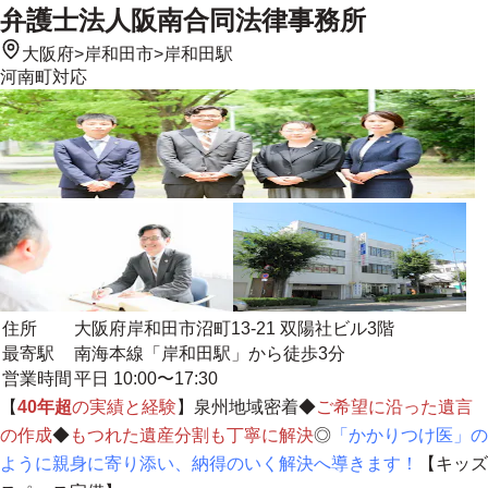
弁護士法人阪南合同法律事務所
大阪府
>
岸和田市
>
岸和田駅
河南町
対応
住所
大阪府岸和田市沼町13-21 双陽社ビル3階
最寄駅
南海本線「岸和田駅」から徒歩3分
営業時間
平日 10:00〜17:30
【
40年超
の実績と経験
】
泉州地域密着
◆
ご希望に沿った遺言
の作成
◆
もつれた遺産分割も丁寧に解決
◎
「かかりつけ医」の
ように親身に寄り添い、納得のいく解決へ導きます！
【キッズ