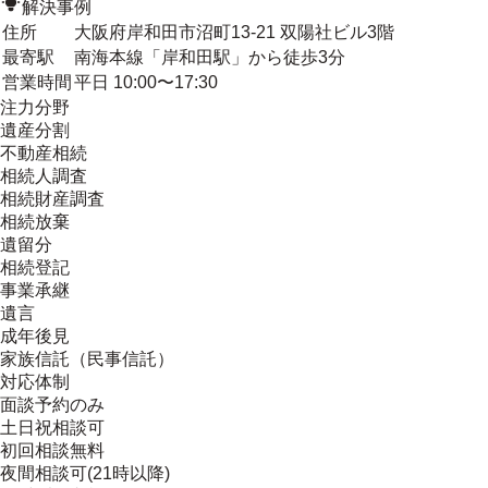
解決事例
住所
大阪府岸和田市沼町13-21 双陽社ビル3階
最寄駅
南海本線「岸和田駅」から徒歩3分
営業時間
平日 10:00〜17:30
注力分野
遺産分割
不動産相続
相続人調査
相続財産調査
相続放棄
遺留分
相続登記
事業承継
遺言
成年後見
家族信託（民事信託）
対応体制
面談予約のみ
土日祝相談可
初回相談無料
夜間相談可(21時以降)