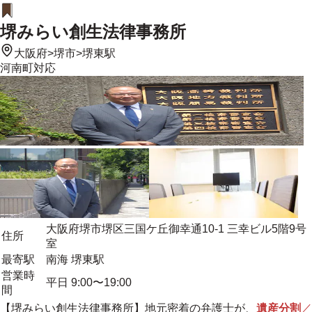
堺みらい創生法律事務所
大阪府
>
堺市
>
堺東駅
河南町
対応
大阪府堺市堺区三国ケ丘御幸通10-1 三幸ビル5階9号
住所
室
最寄駅
南海 堺東駅
営業時
平日 9:00〜19:00
間
【堺みらい創生法律事務所】
地元密着
の弁護士が、
遺産分割
／