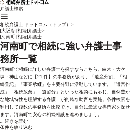
弁護士検索
相続弁護士 ドットコム（トップ）
>
[大阪府][相続]弁護士
>
[河南町][相続]弁護士
河南町
で
相続に強い
弁護士事
務所一覧
河南町で相続に詳しい弁護士を探すならこちら。白木・大ケ
塚・神山などに【21 件】の事務所があり、「遺産分割」「相
続登記」「事業承継」を主要分野に活動しています。「遺言作
成」「相続放棄」「遺留分」といった相談にも応じ、自然豊か
な地域特性を理解する弁護士が的確な助言を実施。条件検索を
利用して複数の事務所を比較でき、自分に最適な専門家を探せ
ます。河南町で安心の相続相談を進めましょう。
...
続きを読む
条件を絞り込む