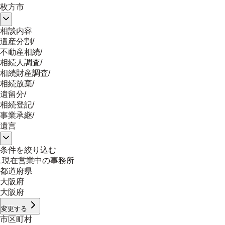
枚方市
相談内容
遺産分割
/
不動産相続
/
相続人調査
/
相続財産調査
/
相続放棄
/
遺留分
/
相続登記
/
事業承継
/
遺言
条件を絞り込む
現在営業中の事務所
都道府県
大阪府
大阪府
変更する
市区町村