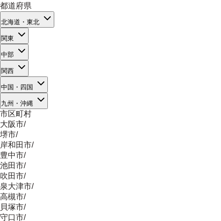
都道府県
北海道・東北
関東
中部
関西
中国・四国
九州・沖縄
市区町村
大阪市
/
堺市
/
岸和田市
/
豊中市
/
池田市
/
吹田市
/
泉大津市
/
高槻市
/
貝塚市
/
守口市
/