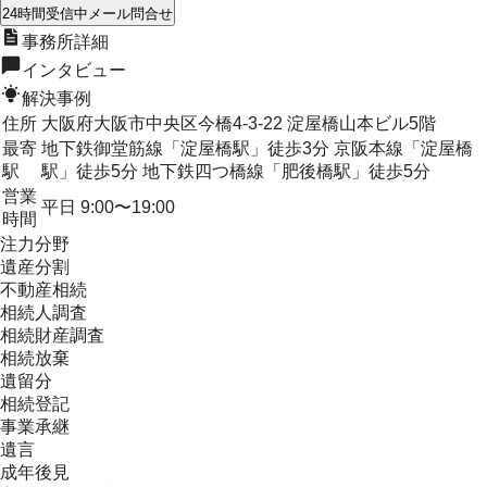
24時間受信中
メール問合せ
事務所詳細
インタビュー
解決事例
住所
大阪府大阪市中央区今橋4-3-22 淀屋橋山本ビル5階
最寄
地下鉄御堂筋線「淀屋橋駅」徒歩3分 京阪本線「淀屋橋
駅
駅」徒歩5分 地下鉄四つ橋線「肥後橋駅」徒歩5分
営業
平日 9:00〜19:00
時間
注力分野
遺産分割
不動産相続
相続人調査
相続財産調査
相続放棄
遺留分
相続登記
事業承継
遺言
成年後見