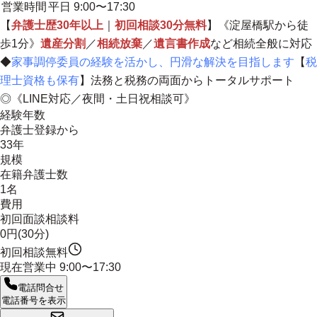
営業時間
平日 9:00〜17:30
【
弁護士歴30年以上
｜
初回相談30分無料
】《淀屋橋駅から徒
歩1分》
遺産分割
／
相続放棄
／
遺言書作成
など相続全般に対応
◆
家事調停委員の経験を活かし、円滑な解決を目指します
【
税
理士資格も保有
】
法務と税務の両面からトータルサポート
◎《LINE対応／夜間・土日祝相談可》
経験年数
弁護士登録から
33年
規模
在籍弁護士数
1名
費用
初回面談相談料
0円(30分)
初回相談無料
現在営業中
9:00〜17:30
電話問合せ
電話番号を表示