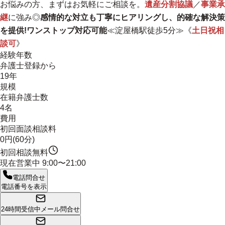
お悩みの方、まずはお気軽にご相談を。
遺産分割協議
／
事業承
継
に強み◎
感情的な対立も丁寧にヒアリングし、的確な解決策
を提供!ワンストップ対応可能
≪淀屋橋駅徒歩5分≫《
土日祝相
談可
》
経験年数
弁護士登録から
19年
規模
在籍弁護士数
4名
費用
初回面談相談料
0円(60分)
初回相談無料
現在営業中
9:00〜21:00
電話問合せ
電話番号を表示
24時間受信中
メール問合せ