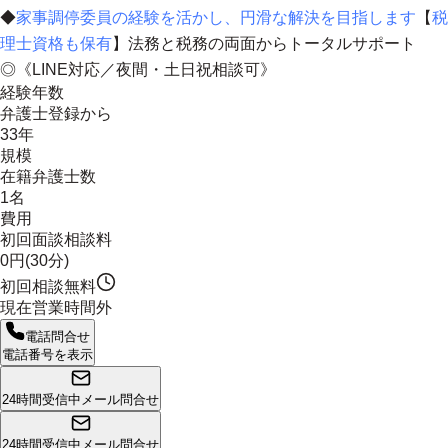
◆
家事調停委員の経験を活かし、円滑な解決を目指します
【
税
理士資格も保有
】
法務と税務の両面からトータルサポート
◎《LINE対応／夜間・土日祝相談可》
経験年数
弁護士登録から
33年
規模
在籍弁護士数
1名
費用
初回面談相談料
0円(30分)
初回相談無料
現在営業時間外
電話問合せ
電話番号を表示
24時間受信中
メール問合せ
24時間受信中
メール問合せ