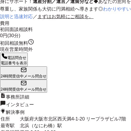
身にサポート！
遺産分割／遺言／遺留分など
◆あなたの意向を
尊重し、家族関係も大切に円満相続へ導きます◎
わかりやすい
説明と迅速対応
／
まずはお気軽にご相談を。
費用
初回面談相談料
0円(30分)
初回相談無料
現在営業時間外
電話問合せ
電話番号を表示
24時間受信中
メール問合せ
24時間受信中
メール問合せ
事務所詳細
インタビュー
解決事例
住所
大阪府大阪市北区西天満4-1-20 リープラザビル7階
最寄駅
北浜（なにわ橋）駅