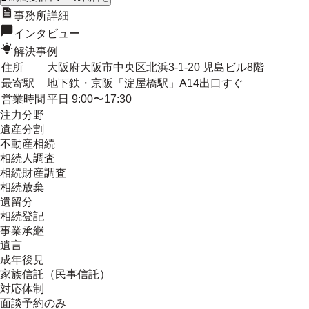
事務所詳細
インタビュー
解決事例
住所
大阪府大阪市中央区北浜3-1-20 児島ビル8階
最寄駅
地下鉄・京阪「淀屋橋駅」A14出口すぐ
営業時間
平日 9:00〜17:30
注力分野
遺産分割
不動産相続
相続人調査
相続財産調査
相続放棄
遺留分
相続登記
事業承継
遺言
成年後見
家族信託（民事信託）
対応体制
面談予約のみ