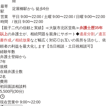
階
最寄
淀屋橋駅から 徒歩6分
駅
営業
平日 9:00〜22:00 / 土曜 9:00〜22:00 / 日曜 9:00〜22:00
時間
/ 祝日 9:00〜22:00
【
親子二代の信頼と実績
】≪大阪市北区堂島≫
弁護士歴35年
以上
の弁護士が、相続問題を親身にサポート◆
遺産分割
／
遺言
書作成
／
相続放棄
など幅広く対応◎お互いの長所を活かし、依
頼者の利益を最大化します【当日相談・土日祝相談可】
経験年数
弁護士登録から
7年
規模
在籍弁護士数
2名
費用
初回面談相談料
5,500円(30分)
現在営業中
9:00〜22:00