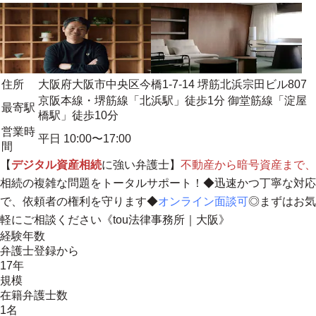
住所
大阪府大阪市中央区今橋1-7-14 堺筋北浜宗田ビル807
京阪本線・堺筋線「北浜駅」徒歩1分 御堂筋線「淀屋
最寄駅
橋駅」徒歩10分
営業時
平日 10:00〜17:00
間
【
デジタル資産相続
に強い弁護士】
不動産から暗号資産まで、
相続の複雑な問題をトータルサポート！◆迅速かつ丁寧な対応
で、依頼者の権利を守ります◆
オンライン面談可
◎まずはお気
軽にご相談ください《tou法律事務所｜大阪》
経験年数
弁護士登録から
17年
規模
在籍弁護士数
1名