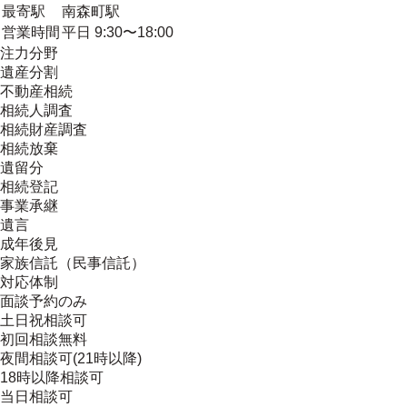
最寄駅
南森町駅
営業時間
平日 9:30〜18:00
注力分野
遺産分割
不動産相続
相続人調査
相続財産調査
相続放棄
遺留分
相続登記
事業承継
遺言
成年後見
家族信託（民事信託）
対応体制
面談予約のみ
土日祝相談可
初回相談無料
夜間相談可(21時以降)
18時以降相談可
当日相談可