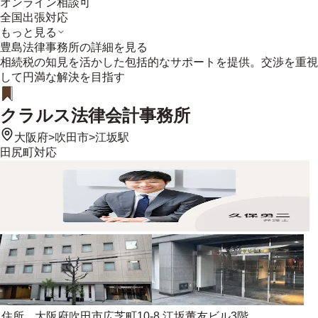
オンライン相談可
全国出張対応
もっと見る
豊島法律事務所
の詳細を見る
相続税の知見を活かした包括的なサポートを提供。交渉を重視
して円満な解決を目指す
クラルス法律会計事務所
大阪府
>
吹田市
>
江坂駅
田尻町
対応
住所
大阪府吹田市広芝町10-8 江坂董友ビル3階