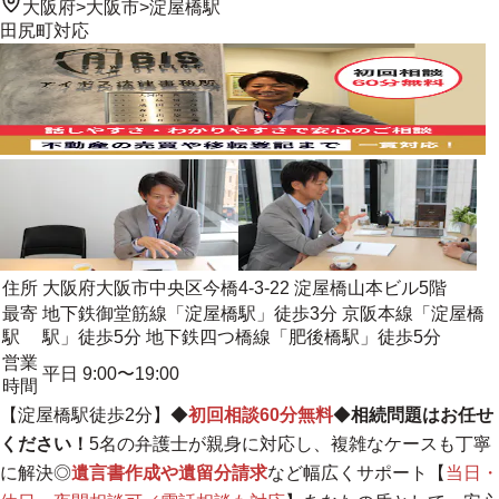
大阪府
>
大阪市
>
淀屋橋駅
田尻町
対応
住所
大阪府大阪市中央区今橋4-3-22 淀屋橋山本ビル5階
最寄
地下鉄御堂筋線「淀屋橋駅」徒歩3分 京阪本線「淀屋橋
駅
駅」徒歩5分 地下鉄四つ橋線「肥後橋駅」徒歩5分
営業
平日 9:00〜19:00
時間
【淀屋橋駅徒歩2分】◆
初回相談60分無料
◆
相続問題はお任せ
ください！
5名の弁護士が親身に対応し、複雑なケースも丁寧
に解決
◎
遺言書作成や遺留分請求
など幅広くサポート【
当日・