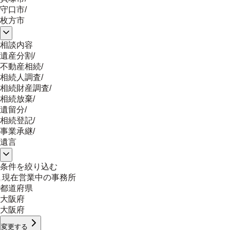
守口市
/
枚方市
相談内容
遺産分割
/
不動産相続
/
相続人調査
/
相続財産調査
/
相続放棄
/
遺留分
/
相続登記
/
事業承継
/
遺言
条件を絞り込む
現在営業中の事務所
都道府県
大阪府
大阪府
変更する