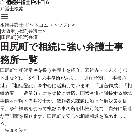
弁護士検索
相続弁護士 ドットコム（トップ）
>
[大阪府][相続]弁護士
>
[田尻町][相続]弁護士
田尻町
で
相続に強い
弁護士事
務所一覧
田尻町で相続案件を扱う弁護士を紹介。嘉祥寺・りんくうポー
ト北などに【8 件】の事務所があり、「遺産分割」「事業承
継」「相続登記」を中心に活動しています。「遺言作成」「相
続放棄」「遺留分」にも柔軟に対応。国際空港に隣接する地域
事情を理解する弁護士が、依頼者の課題に沿った解決策を提
示。条件検索を使って複数の事務所を比較可能で、自分に最適
な専門家を探せます。田尻町で安心の相続相談を進めましょ
う。
...
続きを読む