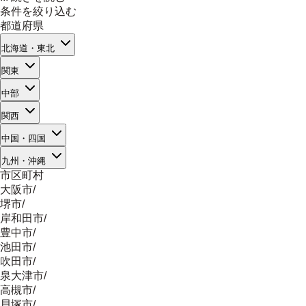
条件を絞り込む
都道府県
北海道・東北
関東
中部
関西
中国・四国
九州・沖縄
市区町村
大阪市
/
堺市
/
岸和田市
/
豊中市
/
池田市
/
吹田市
/
泉大津市
/
高槻市
/
貝塚市
/