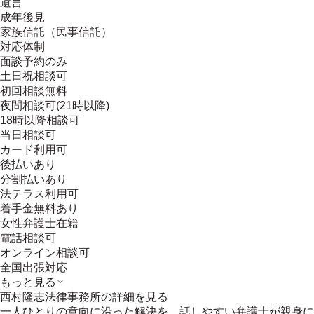
遺言
成年後見
家族信託（民事信託）
対応体制
面談予約のみ
土日祝相談可
初回相談無料
夜間相談可(21時以降)
18時以降相談可
当日相談可
カード利用可
後払いあり
分割払いあり
法テラス利用可
着手金無料あり
女性弁護士在籍
電話相談可
オンライン相談可
全国出張対応
もっと見る
西村隆志法律事務所
の詳細を見る
一人ひとりの意向に沿った解決を。話しやすい弁護士が親身に