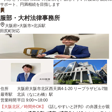
サポート、円満相続を目指します
服部・大村法律事務所
大阪府
>
大阪市
>
北浜駅
田尻町
対応
住所
大阪府大阪市北区西天満4-1-20 リープラザビル7階
最寄駅
北浜（なにわ橋）駅
営業時間
平日 9:00〜18:00
【大阪北区／時間外OK】
《話しやすいと評判》の弁護士が親