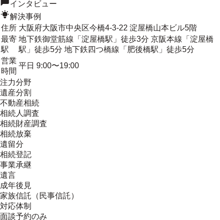
インタビュー
解決事例
住所
大阪府大阪市中央区今橋4-3-22 淀屋橋山本ビル5階
最寄
地下鉄御堂筋線「淀屋橋駅」徒歩3分 京阪本線「淀屋橋
駅
駅」徒歩5分 地下鉄四つ橋線「肥後橋駅」徒歩5分
営業
平日 9:00〜19:00
時間
注力分野
遺産分割
不動産相続
相続人調査
相続財産調査
相続放棄
遺留分
相続登記
事業承継
遺言
成年後見
家族信託（民事信託）
対応体制
面談予約のみ