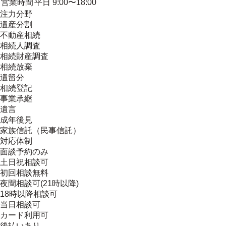
営業時間
平日 9:00〜18:00
注力分野
遺産分割
不動産相続
相続人調査
相続財産調査
相続放棄
遺留分
相続登記
事業承継
遺言
成年後見
家族信託（民事信託）
対応体制
面談予約のみ
土日祝相談可
初回相談無料
夜間相談可(21時以降)
18時以降相談可
当日相談可
カード利用可
後払いあり