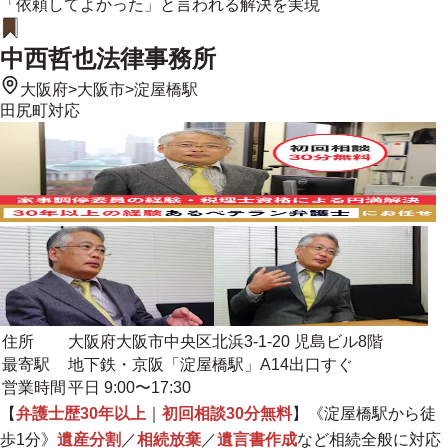
「依頼してよかった」と言われる解決を実現
中西哲也法律事務所
大阪府
>
大阪市
>
淀屋橋駅
田尻町
対応
住所
大阪府大阪市中央区北浜3-1-20 児島ビル8階
最寄駅
地下鉄・京阪「淀屋橋駅」A14出口すぐ
営業時間
平日 9:00〜17:30
【
弁護士歴30年以上
｜
初回相談30分無料
】《淀屋橋駅から徒
歩1分》
遺産分割
／
相続放棄
／
遺言書作成
など相続全般に対応