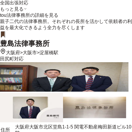
全国出張対応
もっと見る
tou法律事務所
の詳細を見る
親子二代の法律事務所。それぞれの長所を活かして依頼者の利
益を最大化できるよう全力を尽くします
豊島法律事務所
大阪府
>
大阪市
>
淀屋橋駅
田尻町
対応
大阪府大阪市北区堂島1-1-5 関電不動産梅田新道ビル10
住所