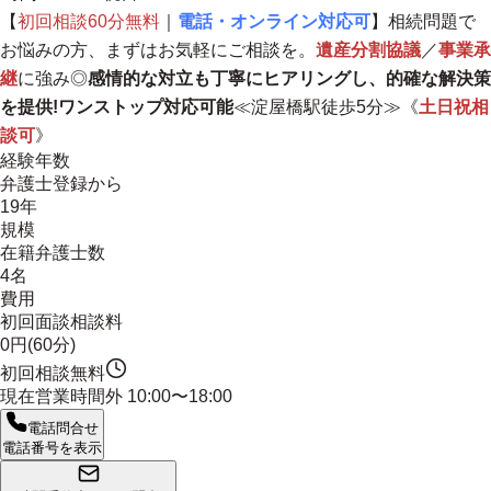
【
初回相談60分無料
｜
電話・オンライン対応可
】相続問題で
お悩みの方、まずはお気軽にご相談を。
遺産分割協議
／
事業承
継
に強み◎
感情的な対立も丁寧にヒアリングし、的確な解決策
を提供!ワンストップ対応可能
≪淀屋橋駅徒歩5分≫《
土日祝相
談可
》
経験年数
弁護士登録から
19年
規模
在籍弁護士数
4名
費用
初回面談相談料
0円(60分)
初回相談無料
現在営業時間外
10:00〜18:00
電話問合せ
電話番号を表示