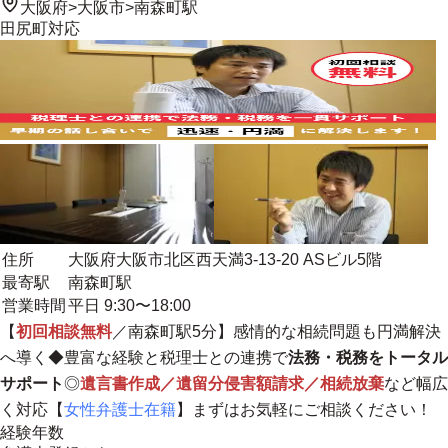
大阪府
>
大阪市
>
南森町駅
田尻町
対応
住所
大阪府大阪市北区西天満3-13-20 ASビル5階
最寄駅
南森町駅
営業時間
平日 9:30〜18:00
【
初回相談無料
／南森町駅5分】感情的な相続問題も円満解決
へ導く◆豊富な経験と税理士との連携で
法務・税務をトータル
サポート
◎
遺言書作成／遺留分侵害額請求／相続放棄
など幅広
く対応【
女性弁護士在籍
】まずはお気軽にご相談ください！
経験年数