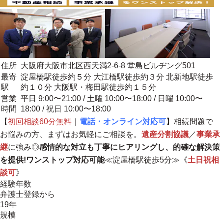
住所
大阪府大阪市北区西天満2-6-8 堂島ビルヂング501
最寄
淀屋橋駅徒歩約５分 大江橋駅徒歩約３分 北新地駅徒歩
駅
約１０分 大阪駅・梅田駅徒歩約１５分
営業
平日 9:00〜21:00 / 土曜 10:00〜18:00 / 日曜 10:00〜
時間
18:00 / 祝日 10:00〜18:00
【
初回相談60分無料
｜
電話・オンライン対応可
】相続問題で
お悩みの方、まずはお気軽にご相談を。
遺産分割協議
／
事業承
継
に強み◎
感情的な対立も丁寧にヒアリングし、的確な解決策
を提供!ワンストップ対応可能
≪淀屋橋駅徒歩5分≫《
土日祝相
談可
》
経験年数
弁護士登録から
19年
規模