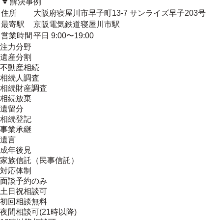
解決事例
住所
大阪府寝屋川市早子町13-7 サンライズ早子203号
最寄駅
京阪電気鉄道寝屋川市駅
営業時間
平日 9:00〜19:00
注力分野
遺産分割
不動産相続
相続人調査
相続財産調査
相続放棄
遺留分
相続登記
事業承継
遺言
成年後見
家族信託（民事信託）
対応体制
面談予約のみ
土日祝相談可
初回相談無料
夜間相談可(21時以降)