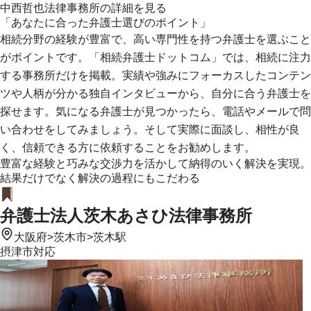
中西哲也法律事務所
の詳細を見る
「あなたに合った弁護士選びのポイント」
相続分野の経験が豊富で、高い専門性を持つ弁護士を選ぶこと
がポイントです。「相続弁護士ドットコム」では、相続に注力
する事務所だけを掲載。実績や強みにフォーカスしたコンテン
ツや人柄が分かる独自インタビューから、自分に合う弁護士を
探せます。気になる弁護士が見つかったら、電話やメールで問
い合わせをしてみましょう。そして実際に面談し、相性が良
く、信頼できる方に依頼することをお勧めします。
豊富な経験と巧みな交渉力を活かして納得のいく解決を実現。
結果だけでなく解決の過程にもこだわる
弁護士法人茨木あさひ法律事務所
大阪府
>
茨木市
>
茨木駅
摂津市
対応