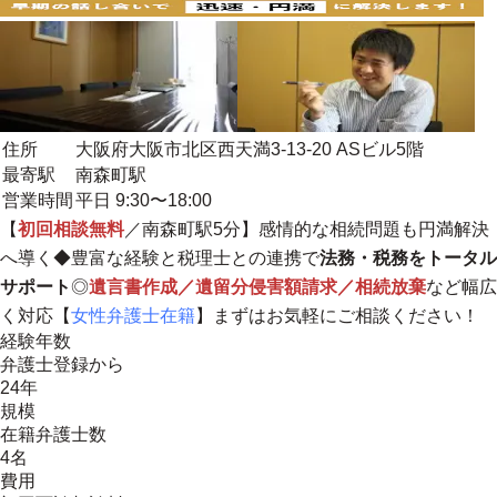
住所
大阪府大阪市北区西天満3-13-20 ASビル5階
最寄駅
南森町駅
営業時間
平日 9:30〜18:00
【
初回相談無料
／南森町駅5分】感情的な相続問題も円満解決
へ導く◆豊富な経験と税理士との連携で
法務・税務をトータル
サポート
◎
遺言書作成／遺留分侵害額請求／相続放棄
など幅広
く対応【
女性弁護士在籍
】まずはお気軽にご相談ください！
経験年数
弁護士登録から
24年
規模
在籍弁護士数
4名
費用