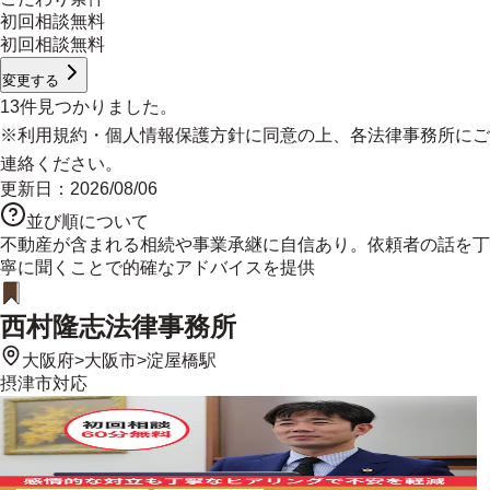
初回相談無料
初回相談無料
変更する
13
件見つかりました。
※
利用規約
・
個人情報保護方針
に同意の上、各法律事務所にご
連絡ください。
更新日：
2026/08/06
並び順について
不動産が含まれる相続や事業承継に自信あり。依頼者の話を丁
寧に聞くことで的確なアドバイスを提供
西村隆志法律事務所
大阪府
>
大阪市
>
淀屋橋駅
摂津市
対応