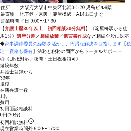
住所
大阪府大阪市中央区北浜3-1-20 児島ビル8階
最寄駅
地下鉄・京阪「淀屋橋駅」A14出口すぐ
営業時間
平日 9:00〜17:30
【
弁護士歴30年以上
｜
初回相談30分無料
】《淀屋橋駅から徒
歩1分》
遺産分割
／
相続放棄
／
遺言書作成
など相続全般に対応
◆
家事調停委員の経験を活かし、円滑な解決を目指します
【
税
理士資格も保有
】
法務と税務の両面からトータルサポート
◎《LINE対応／夜間・土日祝相談可》
経験年数
弁護士登録から
33年
規模
在籍弁護士数
1名
費用
初回面談相談料
0円(30分)
初回相談無料
現在営業時間外
9:00〜17:30