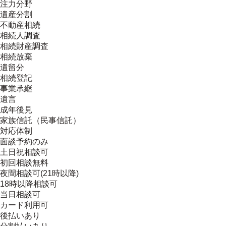
注力分野
遺産分割
不動産相続
相続人調査
相続財産調査
相続放棄
遺留分
相続登記
事業承継
遺言
成年後見
家族信託（民事信託）
対応体制
面談予約のみ
土日祝相談可
初回相談無料
夜間相談可(21時以降)
18時以降相談可
当日相談可
カード利用可
後払いあり