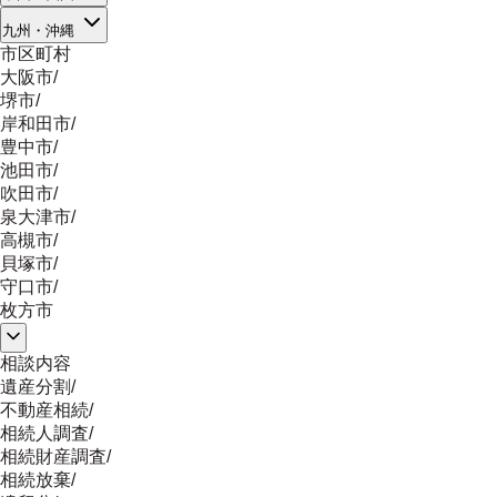
九州・沖縄
市区町村
大阪市
/
堺市
/
岸和田市
/
豊中市
/
池田市
/
吹田市
/
泉大津市
/
高槻市
/
貝塚市
/
守口市
/
枚方市
相談内容
遺産分割
/
不動産相続
/
相続人調査
/
相続財産調査
/
相続放棄
/