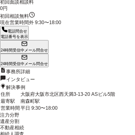
初回面談相談料
0円
初回相談無料
現在営業時間外
9:30〜18:00
電話問合せ
電話番号を表示
24時間受信中
メール問合せ
24時間受信中
メール問合せ
事務所詳細
インタビュー
解決事例
住所
大阪府大阪市北区西天満3-13-20 ASビル5階
最寄駅
南森町駅
営業時間
平日 9:30〜18:00
注力分野
遺産分割
不動産相続
相続人調査