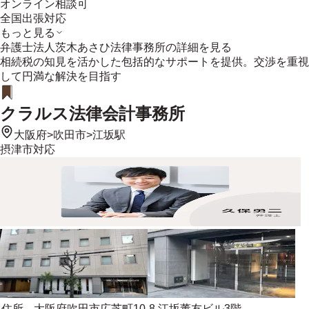
オンライン相談可
全国出張対応
もっと見る
弁護士法人茨木あさひ法律事務所
の詳細を見る
相続税の知見を活かした包括的なサポートを提供。交渉を重視
して円満な解決を目指す
クラルス法律会計事務所
大阪府
>
吹田市
>
江坂駅
摂津市
対応
住所
大阪府吹田市広芝町10-8 江坂董友ビル3階