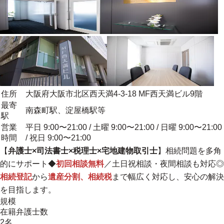
住所
大阪府大阪市北区西天満4-3-18 MF西天満ビル9階
最寄
南森町駅、淀屋橋駅等
駅
営業
平日 9:00〜21:00 / 土曜 9:00〜21:00 / 日曜 9:00〜21:00
時間
/ 祝日 9:00〜21:00
【
弁護士×司法書士×税理士×宅地建物取引士
】相続問題を多角
的にサポート◆
初回相談無料
／土日祝相談・夜間相談も対応◎
相続登記
から
遺産分割、相続税
まで幅広く対応し、安心の解決
を目指します。
規模
在籍弁護士数
2名