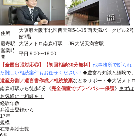
大阪府大阪市北区西天満5-1-15 西天満パークビル2号
住所
館3階
最寄駅
大阪メトロ南森町駅 、JR大阪天満宮駅
営業時
平日 9:00〜18:00
間
【全国出張対応◎】【初回相談30分無料】
他事務所で断られ
た難しい相続案件もお任せください！
◆豊富な知識と経験で、
遺産分割／遺言書作成／相続放棄
などをサポート◆大阪メトロ
南森町駅から徒歩5分《
完全個室でプライバシー保護
》
まずは
お気軽にご相談を！
経験年数
弁護士登録から
17年
規模
在籍弁護士数
6名