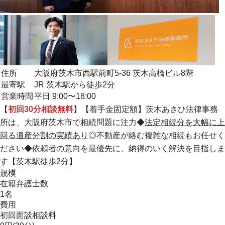
住所
大阪府茨木市西駅前町5-36 茨木高橋ビル8階
最寄駅
JR 茨木駅から徒歩2分
営業時間
平日 9:00〜18:00
【
初回30分相談無料
】【着手金固定額】茨木あさひ法律事務
所は、大阪府茨木市で相続問題に注力◆
法定相続分を大幅に上
回る遺産分割の実績あり
◎
不動産が絡む複雑な相続もお任せく
ださい
◆依頼者の意向を最優先に、納得のいく解決を目指しま
す【茨木駅徒歩2分】
規模
在籍弁護士数
1名
費用
初回面談相談料