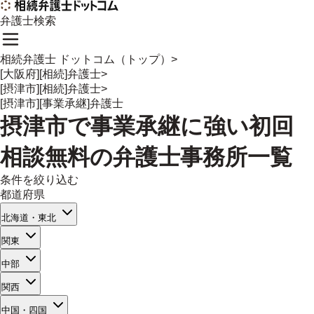
弁護士検索
相続弁護士 ドットコム（トップ）
>
[大阪府][相続]弁護士
>
[摂津市][相続]弁護士
>
[摂津市][事業承継]弁護士
摂津市
で
事業承継
に強い
初回
相談無料
の
弁護士事務所一覧
条件を絞り込む
都道府県
北海道・東北
関東
中部
関西
中国・四国