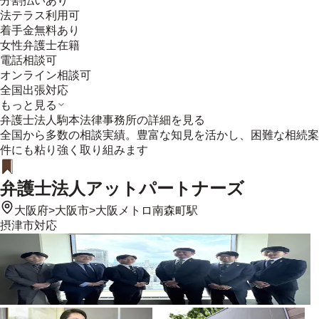
分割払いあり
法テラス利用可
着手金無料あり
女性弁護士在籍
電話相談可
オンライン相談可
全国出張対応
もっと見る
弁護士法人駒本法律事務所
の詳細を見る
全国から多数の相談実績。豊富な知見を活かし、困難な相続案
件にも粘り強く取り組みます
弁護士法人アットパートナーズ
大阪府
>
大阪市
>
大阪メトロ南森町駅
摂津市
対応