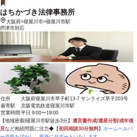
はちかづき法律事務所
大阪府
>
寝屋川市
>
寝屋川市駅
摂津市
対応
住所
大阪府寝屋川市早子町13-7 サンライズ早子203号
最寄駅
京阪電気鉄道寝屋川市駅
営業時間
平日 9:00〜19:00
【
地域密着
|寝屋川市駅徒歩3分】
遺言書作成
/
遺産分割
/
成年後
見
など相続問題に注力◆【
初回相談30分無料
】
ホームヘルパ
ー資格を活かし、親身にサポートいたします。