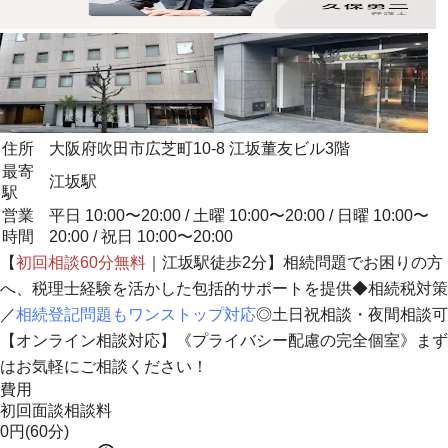
住所
大阪府吹田市広芝町10-8 江坂董友ビル3階
最寄
江坂駅
駅
営業
平日 10:00〜20:00 / 土曜 10:00〜20:00 / 日曜 10:00〜
時間
20:00 / 祝日 10:00〜20:00
【
初回相談60分無料
｜江坂駅徒歩2分】相続問題でお困りの方
へ、
税理士経験を活かした包括的サポートを提供
◆相続税対策
／
相続登記問題もワンストップ対応
◎土日祝相談・夜間相談可
【オンライン相談対応】《プライバシー配慮の完全個室》まず
はお気軽にご相談ください！
費用
初回面談相談料
0円(60分)