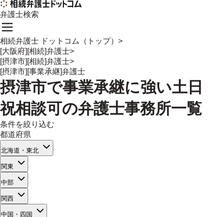
弁護士検索
相続弁護士 ドットコム（トップ）
>
[大阪府][相続]弁護士
>
[摂津市][相続]弁護士
>
[摂津市][事業承継]弁護士
摂津市
で
事業承継
に強い
土日
祝相談可
の
弁護士事務所一覧
条件を絞り込む
都道府県
北海道・東北
関東
中部
関西
中国・四国