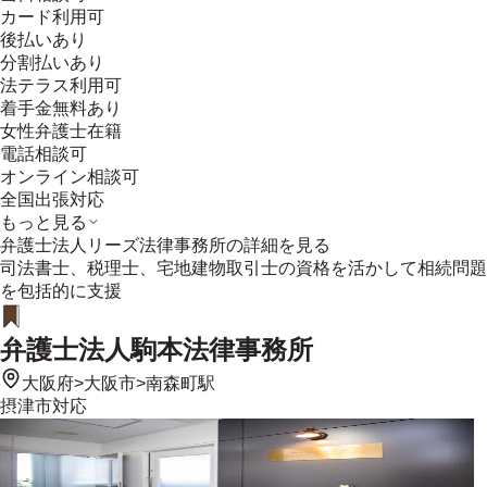
カード利用可
後払いあり
分割払いあり
法テラス利用可
着手金無料あり
女性弁護士在籍
電話相談可
オンライン相談可
全国出張対応
もっと見る
弁護士法人リーズ法律事務所
の詳細を見る
司法書士、税理士、宅地建物取引士の資格を活かして相続問題
を包括的に支援
弁護士法人駒本法律事務所
大阪府
>
大阪市
>
南森町駅
摂津市
対応