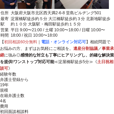
住所
大阪府大阪市北区西天満2-6-8 堂島ビルヂング501
最寄
淀屋橋駅徒歩約５分 大江橋駅徒歩約３分 北新地駅徒歩
駅
約１０分 大阪駅・梅田駅徒歩約１５分
営業
平日 9:00〜21:00 / 土曜 10:00〜18:00 / 日曜 10:00〜
時間
18:00 / 祝日 10:00〜18:00
【
初回相談60分無料
｜
電話・オンライン対応可
】相続問題で
お悩みの方、まずはお気軽にご相談を。
遺産分割協議
／
事業承
継
に強み◎
感情的な対立も丁寧にヒアリングし、的確な解決策
を提供!ワンストップ対応可能
≪淀屋橋駅徒歩5分≫《
土日祝相
談可
》
経験年数
弁護士登録から
19年
規模
在籍弁護士数
4名
費用
初回面談相談料