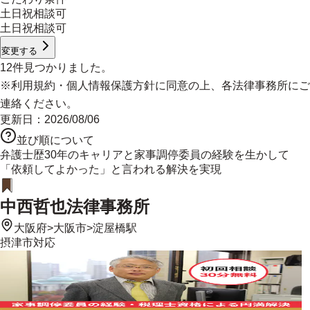
土日祝相談可
土日祝相談可
変更する
12
件見つかりました。
※
利用規約
・
個人情報保護方針
に同意の上、各法律事務所にご
連絡ください。
更新日：
2026/08/06
並び順について
弁護士歴30年のキャリアと家事調停委員の経験を生かして
「依頼してよかった」と言われる解決を実現
中西哲也法律事務所
大阪府
>
大阪市
>
淀屋橋駅
摂津市
対応