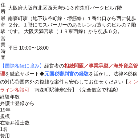
住
大阪府大阪市北区西天満5-1-3 南森町パークビル7階
所
最
南森町駅（地下鉄谷町線・堺筋線）１番出口から西に徒歩
寄
２分。１階にモスバーガーのあるレンガ造りのビルの７階
駅
です。 大阪天満宮駅（ＪＲ東西線）から徒歩６分。
営
業
平日 10:00〜18:00
時
間
【国際相続に強み】
経営者の
相続問題／事業承継／海外資産管
理
を徹底サポート◆
元国税審判官の経験
を活かし、法律✕税務
の対応◎国内外の複雑な案件も安心してお任せください【
オン
ライン相談可
｜南森町駅徒歩2分】《完全個室で相談》
経験年数
弁護士登録から
19年
規模
在籍弁護士数
1名
費用