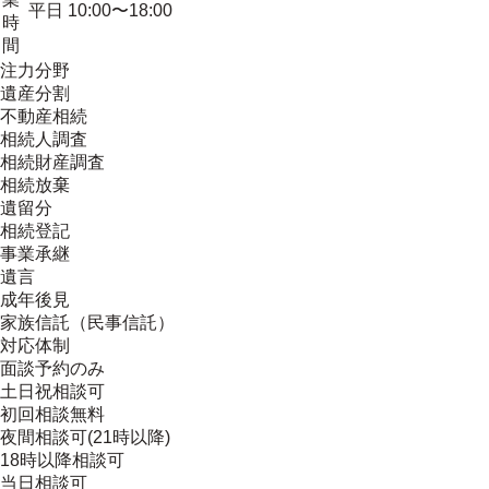
平日 10:00〜18:00
時
間
注力分野
遺産分割
不動産相続
相続人調査
相続財産調査
相続放棄
遺留分
相続登記
事業承継
遺言
成年後見
家族信託（民事信託）
対応体制
面談予約のみ
土日祝相談可
初回相談無料
夜間相談可(21時以降)
18時以降相談可
当日相談可