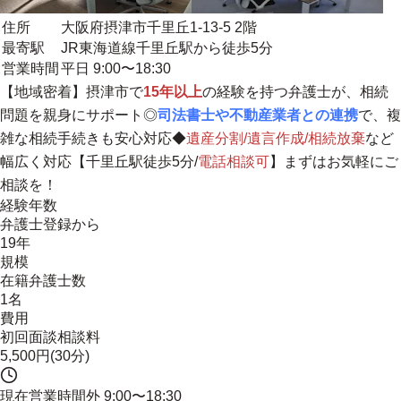
住所
大阪府摂津市千里丘1-13-5 2階
最寄駅
JR東海道線千里丘駅から徒歩5分
営業時間
平日 9:00〜18:30
【
地域密着
】摂津市で
15年以上
の経験を持つ弁護士が、相続
問題を親身にサポート◎
司法書士や不動産業者との連携
で、複
雑な相続手続きも安心対応◆
遺産分割/遺言作成/相続放棄
など
幅広く対応【千里丘駅徒歩5分/
電話相談可
】まずはお気軽にご
相談を！
経験年数
弁護士登録から
19年
規模
在籍弁護士数
1名
費用
初回面談相談料
5,500円(30分)
現在営業時間外
9:00〜18:30