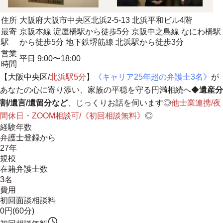
住所
大阪府大阪市中央区北浜2-5-13 北浜平和ビル4階
最寄
京阪本線 淀屋橋駅から徒歩5分 京阪中之島線 なにわ橋駅
駅
から徒歩5分 地下鉄堺筋線 北浜駅から徒歩3分
営業
平日 9:00〜18:00
時間
【大阪中央区/
北浜駅5分
】
《キャリア25年超の弁護士3名》
が
あなたの心に寄り添い、家族の平穏を守る円満相続へ
◆
遺産分
割/遺言/遺留分など
、じっくりお話を伺います◎
他士業連携/夜
間休日・ZOOM相談可/《初回相談無料》
◎
経験年数
弁護士登録から
27年
規模
在籍弁護士数
3名
費用
初回面談相談料
0円(60分)