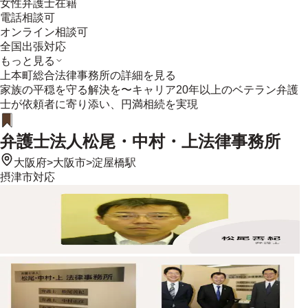
女性弁護士在籍
電話相談可
オンライン相談可
全国出張対応
もっと見る
上本町総合法律事務所
の詳細を見る
家族の平穏を守る解決を〜キャリア20年以上のベテラン弁護
士が依頼者に寄り添い、円満相続を実現
弁護士法人松尾・中村・上法律事務所
大阪府
>
大阪市
>
淀屋橋駅
摂津市
対応