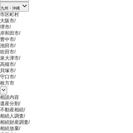
九州・沖縄
市区町村
大阪市
/
堺市
/
岸和田市
/
豊中市
/
池田市
/
吹田市
/
泉大津市
/
高槻市
/
貝塚市
/
守口市
/
枚方市
相談内容
遺産分割
/
不動産相続
/
相続人調査
/
相続財産調査
/
相続放棄
/