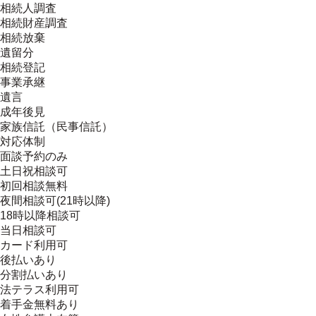
相続人調査
相続財産調査
相続放棄
遺留分
相続登記
事業承継
遺言
成年後見
家族信託（民事信託）
対応体制
面談予約のみ
土日祝相談可
初回相談無料
夜間相談可(21時以降)
18時以降相談可
当日相談可
カード利用可
後払いあり
分割払いあり
法テラス利用可
着手金無料あり