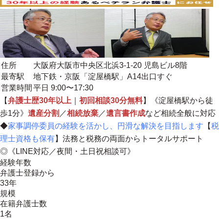
住所
大阪府大阪市中央区北浜3-1-20 児島ビル8階
最寄駅
地下鉄・京阪「淀屋橋駅」A14出口すぐ
営業時間
平日 9:00〜17:30
【
弁護士歴30年以上
｜
初回相談30分無料
】《淀屋橋駅から徒
歩1分》
遺産分割
／
相続放棄
／
遺言書作成
など相続全般に対応
◆
家事調停委員の経験を活かし、円滑な解決を目指します
【
税
理士資格も保有
】
法務と税務の両面からトータルサポート
◎《LINE対応／夜間・土日祝相談可》
経験年数
弁護士登録から
33年
規模
在籍弁護士数
1名