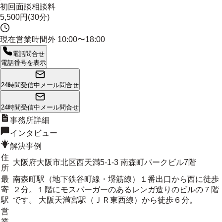
初回面談相談料
5,500円(30分)
現在営業時間外
10:00〜18:00
電話問合せ
電話番号を表示
24時間受信中
メール問合せ
24時間受信中
メール問合せ
事務所詳細
インタビュー
解決事例
住
大阪府大阪市北区西天満5-1-3 南森町パークビル7階
所
最
南森町駅（地下鉄谷町線・堺筋線）１番出口から西に徒歩
寄
２分。１階にモスバーガーのあるレンガ造りのビルの７階
駅
です。 大阪天満宮駅（ＪＲ東西線）から徒歩６分。
営
業