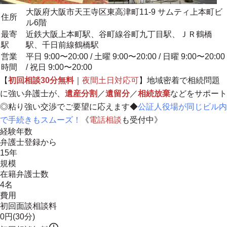
大阪府大阪市天王寺区東高津町11-9 サムティ上本町ビ
住所
ル6階
最寄
近鉄大阪上本町駅、谷町線谷町九丁目駅、ＪＲ鶴橋
駅
駅、千日前線鶴橋駅
営業
平日 9:00〜20:00 / 土曜 9:00〜20:00 / 日曜 9:00〜20:00
時間
/ 祝日 9:00〜20:00
【
初回相談30分無料
｜
夜間土日対応可
】
地域密着で相続問題
に強い弁護士が、
遺産分割
／
遺留分
／
相続放棄
などをサポート
◎
粘り強い交渉でご要望に応えます◆
公証人役場が同じビル内
で手続きもスムーズ！
《
電話相談
も受付中》
経験年数
弁護士登録から
15年
規模
在籍弁護士数
4名
費用
初回面談相談料
0円(30分)