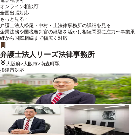
電話相談可
オンライン相談可
全国出張対応
もっと見る
弁護士法人松尾・中村・上法律事務所
の詳細を見る
企業法務や国税審判官の経験を活かし相続問題に注力〜事業承
継から国際相続まで幅広く対応
弁護士法人リーズ法律事務所
大阪府
>
大阪市
>
南森町駅
摂津市
対応