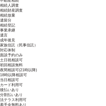
不動産相続
相続人調査
相続財産調査
相続放棄
遺留分
相続登記
事業承継
遺言
成年後見
家族信託（民事信託）
対応体制
面談予約のみ
土日祝相談可
初回相談無料
夜間相談可(21時以降)
18時以降相談可
当日相談可
カード利用可
後払いあり
分割払いあり
法テラス利用可
着手金無料あり