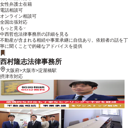
女性弁護士在籍
電話相談可
オンライン相談可
全国出張対応
もっと見る
中西哲也法律事務所
の詳細を見る
不動産が含まれる相続や事業承継に自信あり。依頼者の話を丁
寧に聞くことで的確なアドバイスを提供
西村隆志法律事務所
大阪府
>
大阪市
>
淀屋橋駅
摂津市
対応