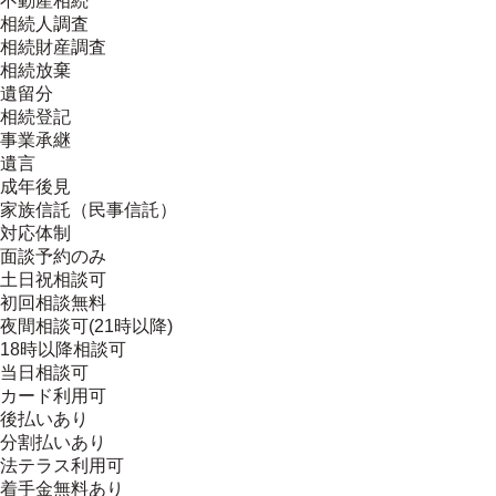
不動産相続
相続人調査
相続財産調査
相続放棄
遺留分
相続登記
事業承継
遺言
成年後見
家族信託（民事信託）
対応体制
面談予約のみ
土日祝相談可
初回相談無料
夜間相談可(21時以降)
18時以降相談可
当日相談可
カード利用可
後払いあり
分割払いあり
法テラス利用可
着手金無料あり