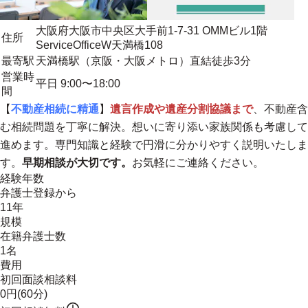
大阪府大阪市中央区大手前1-7-31 OMMビル1階
住所
ServiceOfficeW天満橋108
最寄駅
天満橋駅（京阪・大阪メトロ）直結徒歩3分
営業時
平日 9:00〜18:00
間
【
不動産相続に精通
】
遺言作成や遺産分割協議まで
、不動産含
む相続問題を丁寧に解決。想いに寄り添い家族関係も考慮して
進めます。専門知識と経験で円滑に分かりやすく説明いたしま
す。
早期相談が大切です。
お気軽にご連絡ください。
経験年数
弁護士登録から
11年
規模
在籍弁護士数
1名
費用
初回面談相談料
0円(60分)