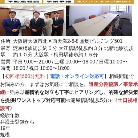
住所
大阪府大阪市北区西天満2-6-8 堂島ビルヂング501
最寄
淀屋橋駅徒歩約５分 大江橋駅徒歩約３分 北新地駅徒歩
駅
約１０分 大阪駅・梅田駅徒歩約１５分
営業
平日 9:00〜21:00 / 土曜 10:00〜18:00 / 日曜 10:00〜
時間
18:00 / 祝日 10:00〜18:00
【
初回相談60分無料
｜
電話・オンライン対応可
】相続問題で
お悩みの方、まずはお気軽にご相談を。
遺産分割協議
／
事業承
継
に強み◎
感情的な対立も丁寧にヒアリングし、的確な解決策
を提供!ワンストップ対応可能
≪淀屋橋駅徒歩5分≫《
土日祝相
談可
》
経験年数
弁護士登録から
19年
規模