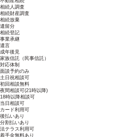
不動産相続
相続人調査
相続財産調査
相続放棄
遺留分
相続登記
事業承継
遺言
成年後見
家族信託（民事信託）
対応体制
面談予約のみ
土日祝相談可
初回相談無料
夜間相談可(21時以降)
18時以降相談可
当日相談可
カード利用可
後払いあり
分割払いあり
法テラス利用可
着手金無料あり