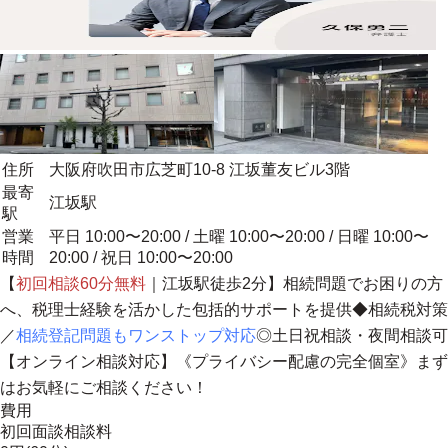
住所
大阪府吹田市広芝町10-8 江坂董友ビル3階
最寄
江坂駅
駅
営業
平日 10:00〜20:00 / 土曜 10:00〜20:00 / 日曜 10:00〜
時間
20:00 / 祝日 10:00〜20:00
【
初回相談60分無料
｜江坂駅徒歩2分】相続問題でお困りの方
へ、
税理士経験を活かした包括的サポートを提供
◆相続税対策
／
相続登記問題もワンストップ対応
◎土日祝相談・夜間相談可
【オンライン相談対応】《プライバシー配慮の完全個室》まず
はお気軽にご相談ください！
費用
初回面談相談料