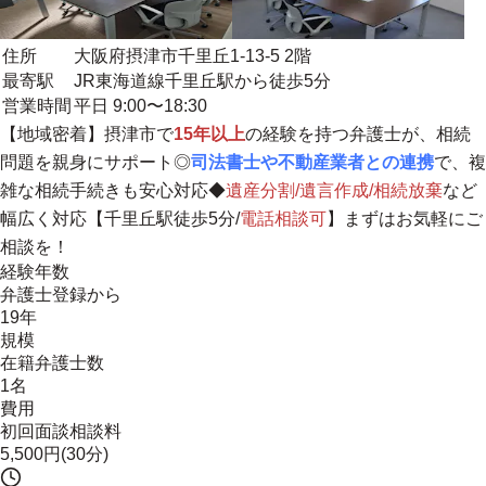
住所
大阪府摂津市千里丘1-13-5 2階
最寄駅
JR東海道線千里丘駅から徒歩5分
営業時間
平日 9:00〜18:30
【
地域密着
】摂津市で
15年以上
の経験を持つ弁護士が、相続
問題を親身にサポート◎
司法書士や不動産業者との連携
で、複
雑な相続手続きも安心対応◆
遺産分割/遺言作成/相続放棄
など
幅広く対応【千里丘駅徒歩5分/
電話相談可
】まずはお気軽にご
相談を！
経験年数
弁護士登録から
19年
規模
在籍弁護士数
1名
費用
初回面談相談料
5,500円(30分)