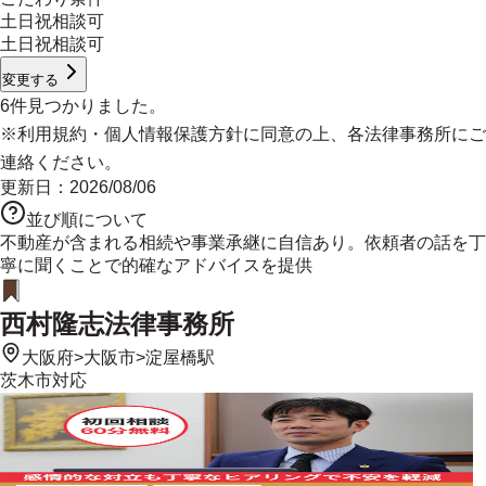
土日祝相談可
土日祝相談可
変更する
6
件見つかりました。
※
利用規約
・
個人情報保護方針
に同意の上、各法律事務所にご
連絡ください。
更新日：
2026/08/06
並び順について
不動産が含まれる相続や事業承継に自信あり。依頼者の話を丁
寧に聞くことで的確なアドバイスを提供
西村隆志法律事務所
大阪府
>
大阪市
>
淀屋橋駅
茨木市
対応