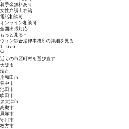
着手金無料あり
女性弁護士在籍
電話相談可
オンライン相談可
全国出張対応
もっと見る
ウィン綜合法律事務所
の詳細を見る
1
-
6
/
6
近くの市区町村を選び直す
大阪市
堺市
岸和田市
豊中市
池田市
吹田市
泉大津市
高槻市
貝塚市
守口市
枚方市