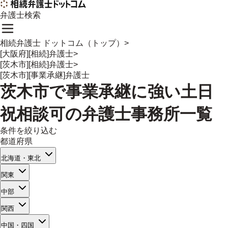
弁護士検索
相続弁護士 ドットコム（トップ）
>
[大阪府][相続]弁護士
>
[茨木市][相続]弁護士
>
[茨木市][事業承継]弁護士
茨木市
で
事業承継
に強い
土日
祝相談可
の
弁護士事務所一覧
条件を絞り込む
都道府県
北海道・東北
関東
中部
関西
中国・四国