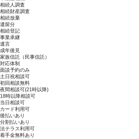
相続人調査
相続財産調査
相続放棄
遺留分
相続登記
事業承継
遺言
成年後見
家族信託（民事信託）
対応体制
面談予約のみ
土日祝相談可
初回相談無料
夜間相談可(21時以降)
18時以降相談可
当日相談可
カード利用可
後払いあり
分割払いあり
法テラス利用可
着手金無料あり