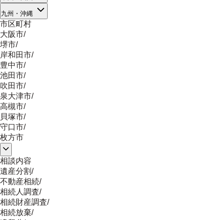
九州・沖縄
市区町村
大阪市
/
堺市
/
岸和田市
/
豊中市
/
池田市
/
吹田市
/
泉大津市
/
高槻市
/
貝塚市
/
守口市
/
枚方市
相談内容
遺産分割
/
不動産相続
/
相続人調査
/
相続財産調査
/
相続放棄
/