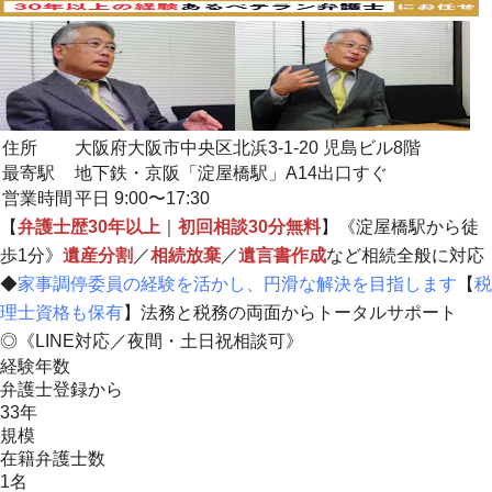
住所
大阪府大阪市中央区北浜3-1-20 児島ビル8階
最寄駅
地下鉄・京阪「淀屋橋駅」A14出口すぐ
営業時間
平日 9:00〜17:30
【
弁護士歴30年以上
｜
初回相談30分無料
】《淀屋橋駅から徒
歩1分》
遺産分割
／
相続放棄
／
遺言書作成
など相続全般に対応
◆
家事調停委員の経験を活かし、円滑な解決を目指します
【
税
理士資格も保有
】
法務と税務の両面からトータルサポート
◎《LINE対応／夜間・土日祝相談可》
経験年数
弁護士登録から
33年
規模
在籍弁護士数
1名