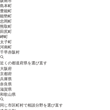
阪南市
島本町
豊能町
能勢町
忠岡町
熊取町
田尻町
岬町
太子町
河南町
千早赤阪村
近くの都道府県を選び直す
大阪府
京都府
兵庫県
奈良県
滋賀県
和歌山県
同じ市区町村で相談分野を選び直す