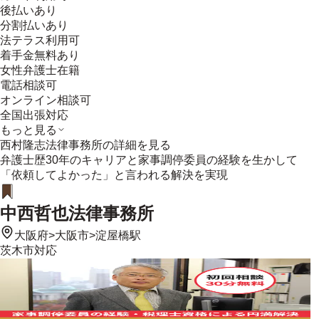
後払いあり
分割払いあり
法テラス利用可
着手金無料あり
女性弁護士在籍
電話相談可
オンライン相談可
全国出張対応
もっと見る
西村隆志法律事務所
の詳細を見る
弁護士歴30年のキャリアと家事調停委員の経験を生かして
「依頼してよかった」と言われる解決を実現
中西哲也法律事務所
大阪府
>
大阪市
>
淀屋橋駅
茨木市
対応