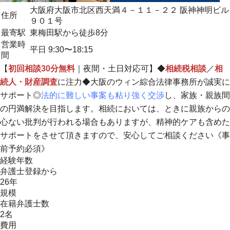
大阪府大阪市北区西天満４－１１－２２ 阪神神明ビル
住所
９０１号
最寄駅
東梅田駅から徒歩8分
営業時
平日 9:30〜18:15
間
【
初回相談30分無料
｜夜間・土日対応可】◆
相続税相談
／
相
続人・財産調査
に注力◆大阪のウィン綜合法律事務所が誠実に
サポート◎
法的に難しい事案も粘り強く交渉
し、家族・親族間
の円満解決を目指します。相続においては、ときに親族からの
心ない批判が行われる場合もありますが、精神的ケアも含めた
サポートをさせて頂きますので、安心してご相談ください《事
前予約必須》
経験年数
弁護士登録から
26年
規模
在籍弁護士数
2名
費用