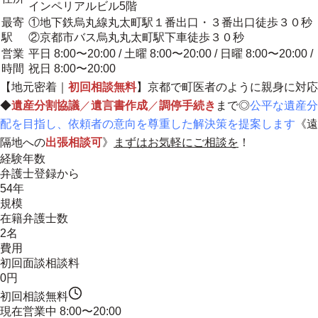
インペリアルビル5階
最寄
①地下鉄烏丸線丸太町駅１番出口・３番出口徒歩３０秒
駅
②京都市バス烏丸丸太町駅下車徒歩３０秒
営業
平日 8:00〜20:00 / 土曜 8:00〜20:00 / 日曜 8:00〜20:00 /
時間
祝日 8:00〜20:00
【
地元密着
｜
初回相談無料
】
京都で町医者のように親身に対応
◆
遺産分割協議
／
遺言書作成
／
調停手続き
まで◎
公平な遺産分
配を目指し、依頼者の意向を尊重した解決策を提案します
《遠
隔地への
出張相談可
》
まずはお気軽にご相談を
！
経験年数
弁護士登録から
54年
規模
在籍弁護士数
2名
費用
初回面談相談料
0円
初回相談無料
現在営業中
8:00〜20:00