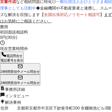
言書作成
など相続問題に特化◎
一般社団法人おひとりさま相続
理事としても活動中
◆金融機関や不動産業者と連携し、スムー
ズな解決を目指します【
全国出張対応
／
リモート相談可
】
まず
はお気軽にご相談ください。
費用
初回面談相談料
0円(30分)
現在営業時間外
電話問合せ
電話番号を表示
24時間受信中
メール問合せ
24時間受信中
メール問合せ
事務所詳細
インタビュー
解決事例
住所
京都府京都市中京区下妙覚寺町200 衣棚御池ビル3階