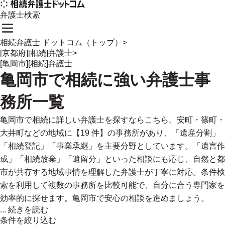
弁護士検索
相続弁護士 ドットコム（トップ）
>
[京都府][相続]弁護士
>
[亀岡市][相続]弁護士
亀岡市
で
相続に強い
弁護士事
務所一覧
亀岡市で相続に詳しい弁護士を探すならこちら。安町・篠町・
大井町などの地域に【19 件】の事務所があり、「遺産分割」
「相続登記」「事業承継」を主要分野としています。「遺言作
成」「相続放棄」「遺留分」といった相談にも応じ、自然と都
市が共存する地域事情を理解した弁護士が丁寧に対応。条件検
索を利用して複数の事務所を比較可能で、自分に合う専門家を
効率的に探せます。亀岡市で安心の相談を進めましょう。
...
続きを読む
条件を絞り込む