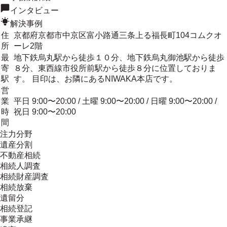
インタビュー
解決事例
住
京都府京都市中京区富小路通三条上る福長町104コムクオ
所
ーレ2階
最
地下鉄烏丸駅から徒歩１０分、地下鉄烏丸御池駅から徒歩
寄
８分、東西線市役所前駅から徒歩８分に位置しておりま
駅
す。 目印は、お隣にあるNIWAKA本店です。
営
業
平日 9:00〜20:00 / 土曜 9:00〜20:00 / 日曜 9:00〜20:00 /
時
祝日 9:00〜20:00
間
注力分野
遺産分割
不動産相続
相続人調査
相続財産調査
相続放棄
遺留分
相続登記
事業承継