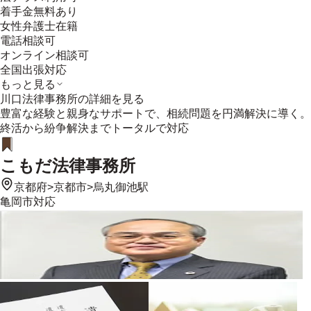
着手金無料あり
女性弁護士在籍
電話相談可
オンライン相談可
全国出張対応
もっと見る
川口法律事務所
の詳細を見る
豊富な経験と親身なサポートで、相続問題を円満解決に導く。
終活から紛争解決までトータルで対応
こもだ法律事務所
京都府
>
京都市
>
烏丸御池駅
亀岡市
対応