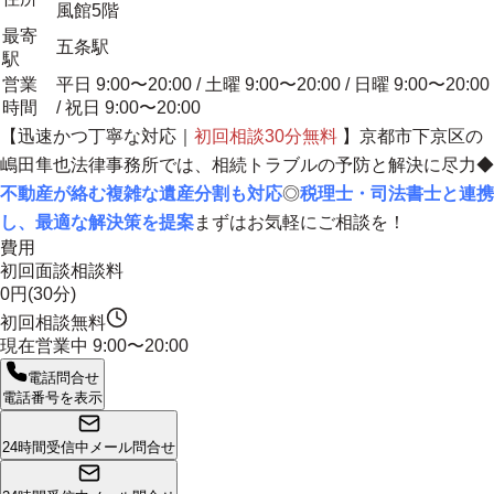
風館5階
最寄
五条駅
駅
営業
平日 9:00〜20:00 / 土曜 9:00〜20:00 / 日曜 9:00〜20:00
時間
/ 祝日 9:00〜20:00
【迅速かつ丁寧な対応｜
初回相談30分無料
】京都市下京区の
嶋田隼也法律事務所では、相続トラブルの予防と解決に尽力◆
不動産が絡む複雑な遺産分割も対応
◎
税理士・司法書士と連携
し、最適な解決策を提案
まずはお気軽にご相談を！
費用
初回面談相談料
0円(30分)
初回相談無料
現在営業中
9:00〜20:00
電話問合せ
電話番号を表示
24時間受信中
メール問合せ