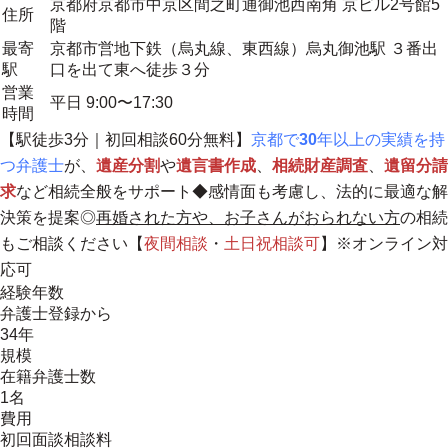
京都府京都市中京区間之町通御池西南角 京ビル2号館5
住所
階
最寄
京都市営地下鉄（烏丸線、東西線）烏丸御池駅 ３番出
駅
口を出て東へ徒歩３分
営業
平日 9:00〜17:30
時間
【駅徒歩3分｜初回相談60分無料】
京都で
30
年以上の実績を持
つ弁護士
が、
遺産分割
や
遺言書作成
、
相続財産調査
、
遺留分請
求
など相続全般をサポート◆感情面も考慮し、法的に最適な解
決策を提案◎
再婚された方や、お子さんがおられない方
の相続
もご相談ください【
夜間相談
・
土日祝相談
可
】※オンライン対
応可
経験年数
弁護士登録から
34年
規模
在籍弁護士数
1名
費用
初回面談相談料