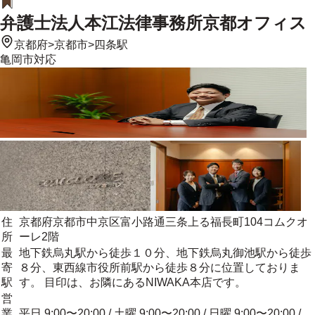
弁護士法人本江法律事務所京都オフィス
京都府
>
京都市
>
四条駅
亀岡市
対応
住
京都府京都市中京区富小路通三条上る福長町104コムクオ
所
ーレ2階
最
地下鉄烏丸駅から徒歩１０分、地下鉄烏丸御池駅から徒歩
寄
８分、東西線市役所前駅から徒歩８分に位置しておりま
駅
す。 目印は、お隣にあるNIWAKA本店です。
営
業
平日 9:00〜20:00 / 土曜 9:00〜20:00 / 日曜 9:00〜20:00 /