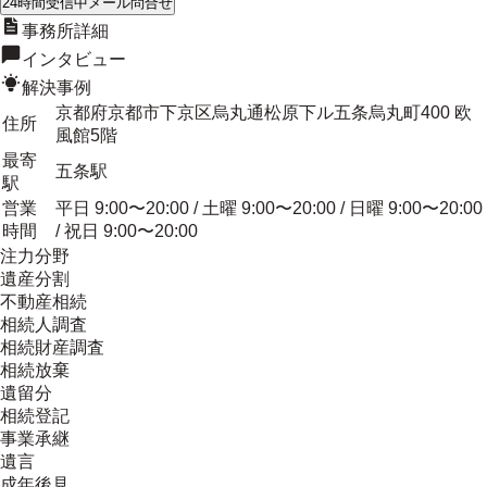
24時間受信中
メール問合せ
事務所詳細
インタビュー
解決事例
京都府京都市下京区烏丸通松原下ル五条烏丸町400 欧
住所
風館5階
最寄
五条駅
駅
営業
平日 9:00〜20:00 / 土曜 9:00〜20:00 / 日曜 9:00〜20:00
時間
/ 祝日 9:00〜20:00
注力分野
遺産分割
不動産相続
相続人調査
相続財産調査
相続放棄
遺留分
相続登記
事業承継
遺言
成年後見