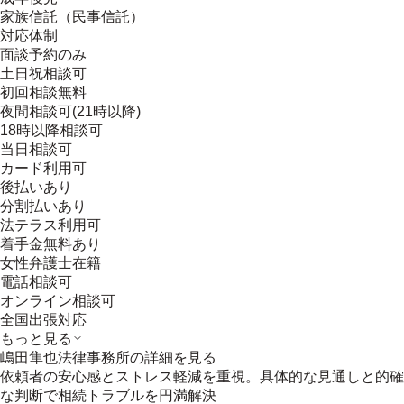
家族信託（民事信託）
対応体制
面談予約のみ
土日祝相談可
初回相談無料
夜間相談可(21時以降)
18時以降相談可
当日相談可
カード利用可
後払いあり
分割払いあり
法テラス利用可
着手金無料あり
女性弁護士在籍
電話相談可
オンライン相談可
全国出張対応
もっと見る
嶋田隼也法律事務所
の詳細を見る
依頼者の安心感とストレス軽減を重視。具体的な見通しと的確
な判断で相続トラブルを円満解決