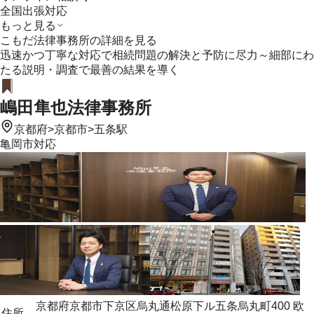
全国出張対応
もっと見る
こもだ法律事務所
の詳細を見る
迅速かつ丁寧な対応で相続問題の解決と予防に尽力～細部にわ
たる説明・調査で最善の結果を導く
嶋田隼也法律事務所
京都府
>
京都市
>
五条駅
亀岡市
対応
京都府京都市下京区烏丸通松原下ル五条烏丸町400 欧
住所