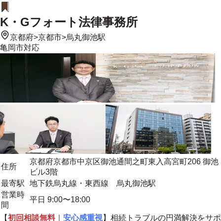
K・Gフォート法律事務所
京都府
>
京都市
>
烏丸御池駅
亀岡市
対応
京都府京都市中京区御池通間之町東入高宮町206 御池
住所
ビル3階
最寄駅
地下鉄烏丸線・東西線 烏丸御池駅
営業時
平日 9:00〜18:00
間
【
初回相談無料
｜
安心感重視
】相続トラブルの円満解決をサポ