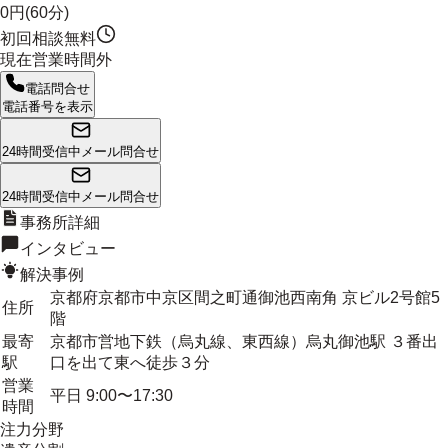
0円(60分)
初回相談無料
現在営業時間外
電話問合せ
電話番号を表示
24時間受信中
メール問合せ
24時間受信中
メール問合せ
事務所詳細
インタビュー
解決事例
京都府京都市中京区間之町通御池西南角 京ビル2号館5
住所
階
最寄
京都市営地下鉄（烏丸線、東西線）烏丸御池駅 ３番出
駅
口を出て東へ徒歩３分
営業
平日 9:00〜17:30
時間
注力分野