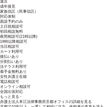
遺言
成年後見
家族信託（民事信託）
対応体制
面談予約のみ
土日祝相談可
初回相談無料
夜間相談可(21時以降)
18時以降相談可
当日相談可
カード利用可
後払いあり
分割払いあり
法テラス利用可
着手金無料あり
女性弁護士在籍
電話相談可
オンライン相談可
全国出張対応
もっと見る
弁護士法人本江法律事務所京都オフィス
の詳細を見る
京都で10年以上、一貫して相続に注力。依頼者の真意を汲み