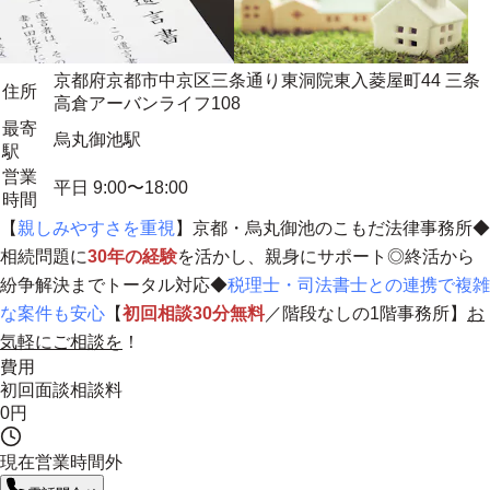
京都府京都市中京区三条通り東洞院東入菱屋町44 三条
住所
高倉アーバンライフ108
最寄
烏丸御池駅
駅
営業
平日 9:00〜18:00
時間
【
親しみやすさを重視
】京都・烏丸御池のこもだ法律事務所◆
相続問題に
30年の経験
を活かし、
親身にサポート
◎終活から
紛争解決までトータル対応◆
税理士・司法書士との連携で複雑
な案件も安心
【
初回相談30分無料
／階段なしの1階事務所】
お
気軽にご相談を
！
費用
初回面談相談料
0円
現在営業時間外