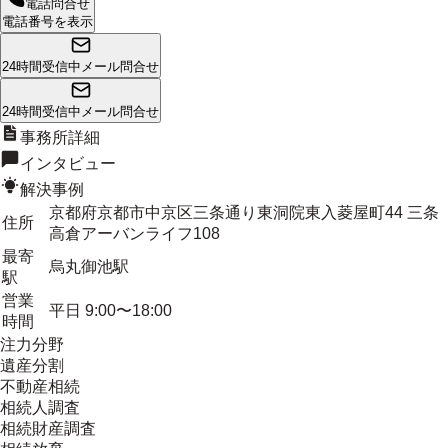
電話問合せ
電話番号を表示
24時間受信中
メール問合せ
24時間受信中
メール問合せ
事務所詳細
インタビュー
解決事例
京都府京都市中京区三条通り東洞院東入菱屋町44 三条
住所
高倉アーバンライフ108
最寄
烏丸御池駅
駅
営業
平日 9:00〜18:00
時間
注力分野
遺産分割
不動産相続
相続人調査
相続財産調査