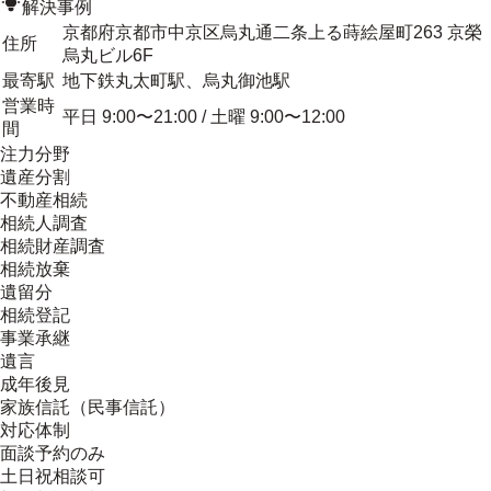
解決事例
京都府京都市中京区烏丸通二条上る蒔絵屋町263 京榮
住所
烏丸ビル6F
最寄駅
地下鉄丸太町駅、烏丸御池駅
営業時
平日 9:00〜21:00 / 土曜 9:00〜12:00
間
注力分野
遺産分割
不動産相続
相続人調査
相続財産調査
相続放棄
遺留分
相続登記
事業承継
遺言
成年後見
家族信託（民事信託）
対応体制
面談予約のみ
土日祝相談可