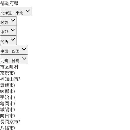
都道府県
北海道・東北
関東
中部
関西
中国・四国
九州・沖縄
市区町村
京都市
/
福知山市
/
舞鶴市
/
綾部市
/
宇治市
/
亀岡市
/
城陽市
/
向日市
/
長岡京市
/
八幡市
/