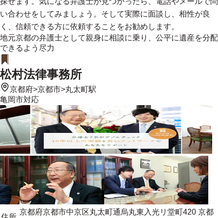
探せます。気になる弁護士が見つかったら、電話やメールで問
い合わせをしてみましょう。そして実際に面談し、相性が良
く、信頼できる方に依頼することをお勧めします。
地元京都の弁護士として親身に相談に乗り、公平に遺産を分配
できるよう尽力
松村法律事務所
京都府
>
京都市
>
丸太町駅
亀岡市
対応
京都府京都市中京区丸太町通烏丸東入光リ堂町420 京都
住所