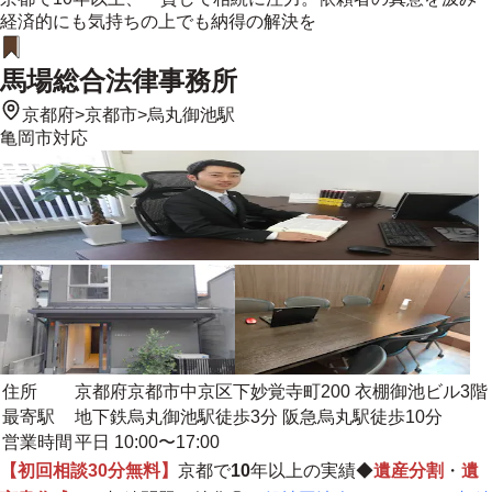
経済的にも気持ちの上でも納得の解決を
馬場総合法律事務所
京都府
>
京都市
>
烏丸御池駅
亀岡市
対応
住所
京都府京都市中京区下妙覚寺町200 衣棚御池ビル3階
最寄駅
地下鉄烏丸御池駅徒歩3分 阪急烏丸駅徒歩10分
営業時間
平日 10:00〜17:00
【初回相談30分無料】
京都で
10
年以上の実績◆
遺産分割
・
遺