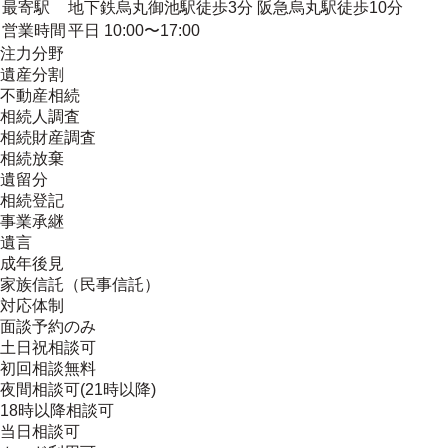
最寄駅
地下鉄烏丸御池駅徒歩3分 阪急烏丸駅徒歩10分
営業時間
平日 10:00〜17:00
注力分野
遺産分割
不動産相続
相続人調査
相続財産調査
相続放棄
遺留分
相続登記
事業承継
遺言
成年後見
家族信託（民事信託）
対応体制
面談予約のみ
土日祝相談可
初回相談無料
夜間相談可(21時以降)
18時以降相談可
当日相談可