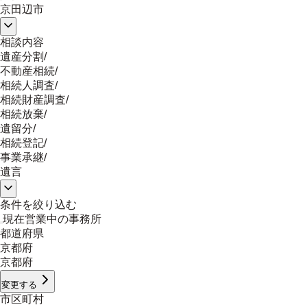
京田辺市
相談内容
遺産分割
/
不動産相続
/
相続人調査
/
相続財産調査
/
相続放棄
/
遺留分
/
相続登記
/
事業承継
/
遺言
条件を絞り込む
現在営業中の事務所
都道府県
京都府
京都府
変更する
市区町村