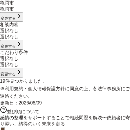
亀岡市
亀岡市
変更する
相談内容
選択なし
選択なし
変更する
こだわり条件
選択なし
選択なし
変更する
19
件見つかりました。
※
利用規約
・
個人情報保護方針
に同意の上、各法律事務所にご
連絡ください。
更新日：
2026/08/09
並び順について
感情の整理をサポートすることで相続問題を解決〜依頼者に寄
り添い、納得のいく未来を創る