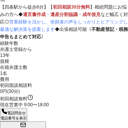
【四条駅から徒歩6分】【
初回相談30分無料
】相続問題にお悩
みの方へ◆
遺言書作成
・
遺産分割協議
・
成年後見
など幅広く対
応◎
営業経験を活かし、依頼者の声をしっかりとヒアリングし
最適な解決策を提案します
◆出張相談可能《
不動産登記・税務
申告もまとめて対応
》
経験年数
弁護士登録から
13年
規模
在籍弁護士数
1名
費用
初回面談相談料
0円(30分)
初回相談無料
現在営業中
9:00〜18:00
電話問合せ
電話番号を表示