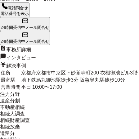
電話問合せ
電話番号を表示
24時間受信中
メール問合せ
24時間受信中
メール問合せ
事務所詳細
インタビュー
解決事例
住所
京都府京都市中京区下妙覚寺町200 衣棚御池ビル3階
最寄駅
地下鉄烏丸御池駅徒歩3分 阪急烏丸駅徒歩10分
営業時間
平日 10:00〜17:00
注力分野
遺産分割
不動産相続
相続人調査
相続財産調査
相続放棄
遺留分