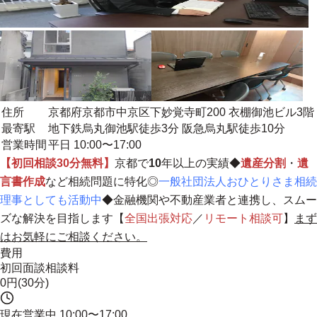
住所
京都府京都市中京区下妙覚寺町200 衣棚御池ビル3階
最寄駅
地下鉄烏丸御池駅徒歩3分 阪急烏丸駅徒歩10分
営業時間
平日 10:00〜17:00
【初回相談30分無料】
京都で
10
年以上の実績◆
遺産分割
・
遺
言書作成
など相続問題に特化◎
一般社団法人おひとりさま相続
理事としても活動中
◆金融機関や不動産業者と連携し、スムー
ズな解決を目指します【
全国出張対応
／
リモート相談可
】
まず
はお気軽にご相談ください。
費用
初回面談相談料
0円(30分)
現在営業中
10:00〜17:00