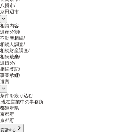
八幡市
/
京田辺市
相談内容
遺産分割
/
不動産相続
/
相続人調査
/
相続財産調査
/
相続放棄
/
遺留分
/
相続登記
/
事業承継
/
遺言
条件を絞り込む
現在営業中の事務所
都道府県
京都府
京都府
変更する