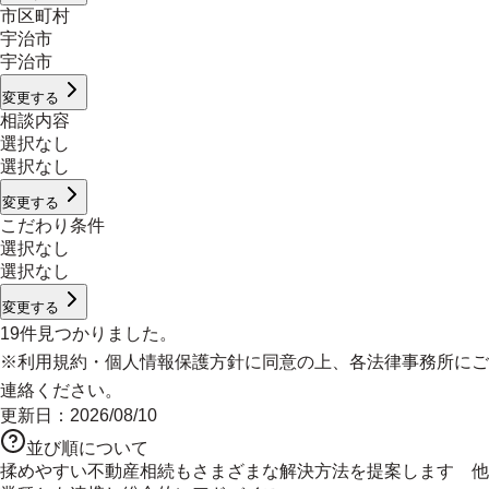
市区町村
宇治市
宇治市
変更する
相談内容
選択なし
選択なし
変更する
こだわり条件
選択なし
選択なし
変更する
19
件見つかりました。
※
利用規約
・
個人情報保護方針
に同意の上、各法律事務所にご
連絡ください。
更新日：
2026/08/10
並び順について
揉めやすい不動産相続もさまざまな解決方法を提案します 他