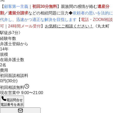
【
顧客第一主義
｜
初回30分無料
】親族間の感情が絡む
遺産分
割
／
遺留分請求
などの相続問題に注力◆
依頼者の思いを法的に
代弁し、迅速かつ適正な解決を目指します
【
電話・ZOOM相談
可
｜
24時間メール受付
】
お気軽にご相談ください！
《丸太町
駅徒歩7分》
経験年数
弁護士登録から
14年
規模
在籍弁護士数
2名
費用
初回面談相談料
0円(30分)
初回相談無料
現在営業中
9:00〜21:00
電話問合せ
電話番号を表示