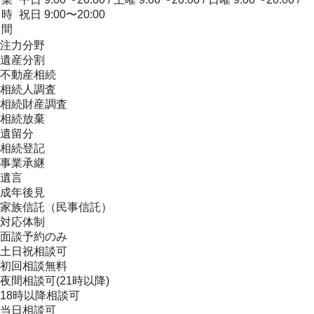
時
祝日 9:00〜20:00
間
注力分野
遺産分割
不動産相続
相続人調査
相続財産調査
相続放棄
遺留分
相続登記
事業承継
遺言
成年後見
家族信託（民事信託）
対応体制
面談予約のみ
土日祝相談可
初回相談無料
夜間相談可(21時以降)
18時以降相談可
当日相談可