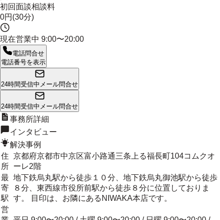
初回面談相談料
0円(30分)
現在営業中
9:00〜20:00
電話問合せ
電話番号を表示
24時間受信中
メール問合せ
24時間受信中
メール問合せ
事務所詳細
インタビュー
解決事例
住
京都府京都市中京区富小路通三条上る福長町104コムクオ
所
ーレ2階
最
地下鉄烏丸駅から徒歩１０分、地下鉄烏丸御池駅から徒歩
寄
８分、東西線市役所前駅から徒歩８分に位置しておりま
駅
す。 目印は、お隣にあるNIWAKA本店です。
営
業
平日 9:00〜20:00 / 土曜 9:00〜20:00 / 日曜 9:00〜20:00 /