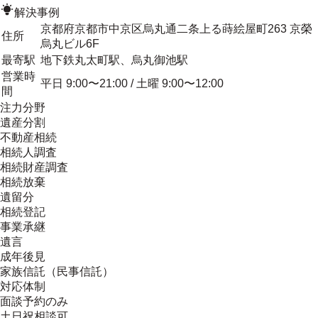
解決事例
京都府京都市中京区烏丸通二条上る蒔絵屋町263 京榮
住所
烏丸ビル6F
最寄駅
地下鉄丸太町駅、烏丸御池駅
営業時
平日 9:00〜21:00 / 土曜 9:00〜12:00
間
注力分野
遺産分割
不動産相続
相続人調査
相続財産調査
相続放棄
遺留分
相続登記
事業承継
遺言
成年後見
家族信託（民事信託）
対応体制
面談予約のみ
土日祝相談可