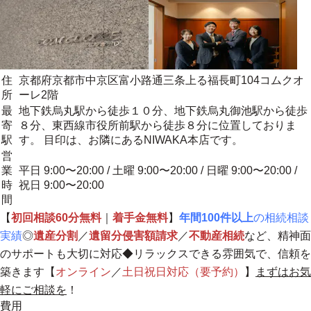
住
京都府京都市中京区富小路通三条上る福長町104コムクオ
所
ーレ2階
最
地下鉄烏丸駅から徒歩１０分、地下鉄烏丸御池駅から徒歩
寄
８分、東西線市役所前駅から徒歩８分に位置しておりま
駅
す。 目印は、お隣にあるNIWAKA本店です。
営
業
平日 9:00〜20:00 / 土曜 9:00〜20:00 / 日曜 9:00〜20:00 /
時
祝日 9:00〜20:00
間
【
初回相談60分無料
｜
着手金無料
】
年間100件以上
の相続相談
実績
◎
遺産分割
／
遺留分侵害額請求
／
不動産相続
など、精神面
のサポートも大切に対応◆
リラックスできる雰囲気で、信頼を
築きます
【
オンライン
／
土日祝日対応（要予約）
】
まずはお気
軽にご相談を
！
費用