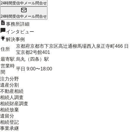
24時間受信中
メール問合せ
24時間受信中
メール問合せ
事務所詳細
インタビュー
解決事例
京都府京都市下京区高辻通柳馬場西入泉正寺町466 日
住所
宝京都2号館401
最寄駅
烏丸（四条）駅
営業時
平日 9:00〜18:00
間
注力分野
遺産分割
不動産相続
相続人調査
相続財産調査
相続放棄
遺留分
相続登記
事業承継