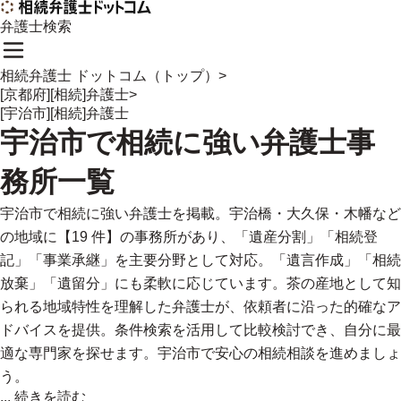
弁護士検索
相続弁護士 ドットコム（トップ）
>
[京都府][相続]弁護士
>
[宇治市][相続]弁護士
宇治市
で
相続に強い
弁護士事
務所一覧
宇治市で相続に強い弁護士を掲載。宇治橋・大久保・木幡など
の地域に【19 件】の事務所があり、「遺産分割」「相続登
記」「事業承継」を主要分野として対応。「遺言作成」「相続
放棄」「遺留分」にも柔軟に応じています。茶の産地として知
られる地域特性を理解した弁護士が、依頼者に沿った的確なア
ドバイスを提供。条件検索を活用して比較検討でき、自分に最
適な専門家を探せます。宇治市で安心の相続相談を進めましょ
う。
...
続きを読む