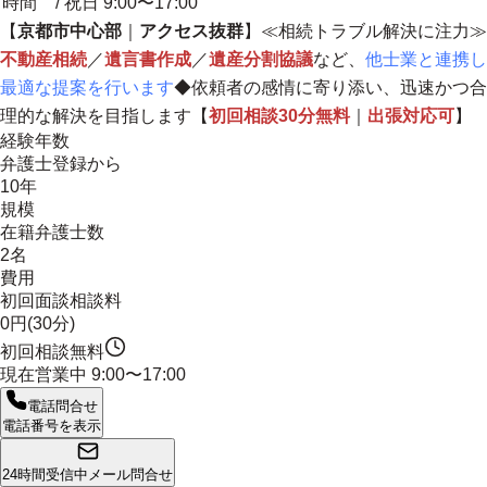
時間
/ 祝日 9:00〜17:00
【
京都市中心部
｜
アクセス抜群
】≪相続トラブル解決に注力≫
不動産相続
／
遺言書作成
／
遺産分割協議
など、
他士業と連携し
最適な提案を行います
◆
依頼者の感情に寄り添い、迅速かつ合
理的な解決を目指します
【
初回相談30分無料
｜
出張対応可
】
経験年数
弁護士登録から
10年
規模
在籍弁護士数
2名
費用
初回面談相談料
0円(30分)
初回相談無料
現在営業中
9:00〜17:00
電話問合せ
電話番号を表示
24時間受信中
メール問合せ