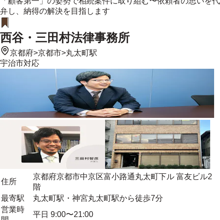
「顧客第一」の姿勢で相続案件に取り組む〜依頼者の思いを代
弁し、納得の解決を目指します
西谷・三田村法律事務所
京都府
>
京都市
>
丸太町駅
宇治市
対応
京都府京都市中京区富小路通丸太町下ル 富友ビル2
住所
階
最寄駅
丸太町駅・神宮丸太町駅から徒歩7分
営業時
平日 9:00〜21:00
間