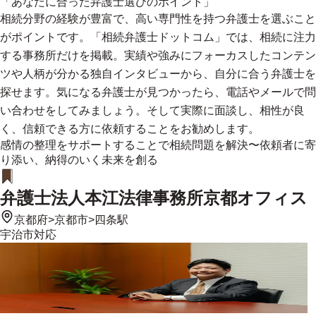
「あなたに合った弁護士選びのポイント」
相続分野の経験が豊富で、高い専門性を持つ弁護士を選ぶこと
がポイントです。「相続弁護士ドットコム」では、相続に注力
する事務所だけを掲載。実績や強みにフォーカスしたコンテン
ツや人柄が分かる独自インタビューから、自分に合う弁護士を
探せます。気になる弁護士が見つかったら、電話やメールで問
い合わせをしてみましょう。そして実際に面談し、相性が良
く、信頼できる方に依頼することをお勧めします。
感情の整理をサポートすることで相続問題を解決〜依頼者に寄
り添い、納得のいく未来を創る
弁護士法人本江法律事務所京都オフィス
京都府
>
京都市
>
四条駅
宇治市
対応