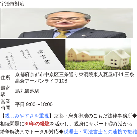
宇治市
対応
京都府京都市中京区三条通り東洞院東入菱屋町44 三条
住所
高倉アーバンライフ108
最寄
烏丸御池駅
駅
営業
平日 9:00〜18:00
時間
【
親しみやすさを重視
】京都・烏丸御池のこもだ法律事務所◆
相続問題に
30年の経験
を活かし、
親身にサポート
◎終活から
紛争解決までトータル対応◆
税理士・司法書士との連携で複雑