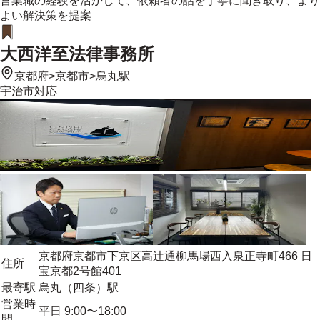
営業職の経験を活かして、依頼者の話を丁寧に聞き取り、より
よい解決策を提案
大西洋至法律事務所
京都府
>
京都市
>
烏丸駅
宇治市
対応
京都府京都市下京区高辻通柳馬場西入泉正寺町466 日
住所
宝京都2号館401
最寄駅
烏丸（四条）駅
営業時
平日 9:00〜18:00
間