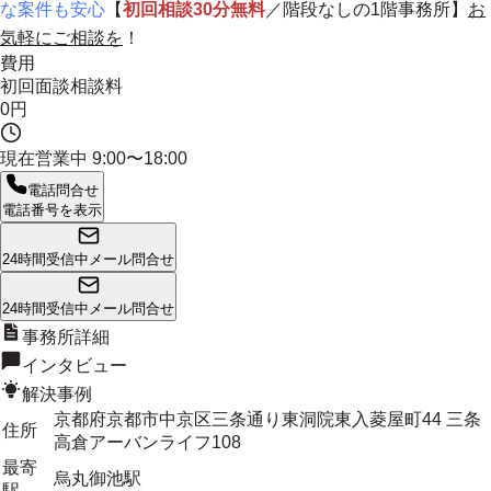
な案件も安心
【
初回相談30分無料
／階段なしの1階事務所】
お
気軽にご相談を
！
費用
初回面談相談料
0円
現在営業中
9:00〜18:00
電話問合せ
電話番号を表示
24時間受信中
メール問合せ
24時間受信中
メール問合せ
事務所詳細
インタビュー
解決事例
京都府京都市中京区三条通り東洞院東入菱屋町44 三条
住所
高倉アーバンライフ108
最寄
烏丸御池駅
駅