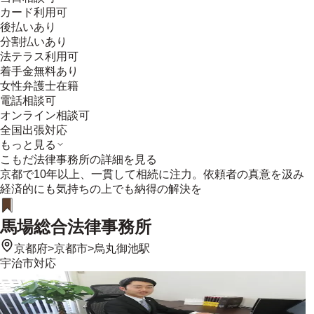
カード利用可
後払いあり
分割払いあり
法テラス利用可
着手金無料あり
女性弁護士在籍
電話相談可
オンライン相談可
全国出張対応
もっと見る
こもだ法律事務所
の詳細を見る
京都で10年以上、一貫して相続に注力。依頼者の真意を汲み
経済的にも気持ちの上でも納得の解決を
馬場総合法律事務所
京都府
>
京都市
>
烏丸御池駅
宇治市
対応