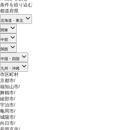
条件を絞り込む
都道府県
北海道・東北
関東
中部
関西
中国・四国
九州・沖縄
市区町村
京都市
/
福知山市
/
舞鶴市
/
綾部市
/
宇治市
/
亀岡市
/
城陽市
/
向日市
/
長岡京市
/