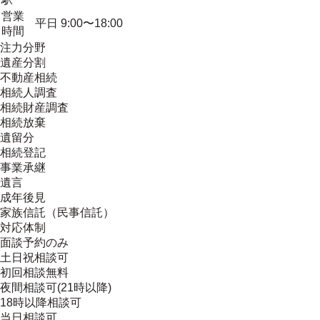
営業
平日 9:00〜18:00
時間
注力分野
遺産分割
不動産相続
相続人調査
相続財産調査
相続放棄
遺留分
相続登記
事業承継
遺言
成年後見
家族信託（民事信託）
対応体制
面談予約のみ
土日祝相談可
初回相談無料
夜間相談可(21時以降)
18時以降相談可
当日相談可