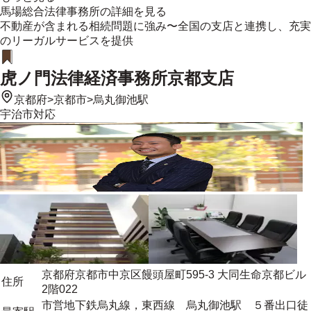
馬場総合法律事務所
の詳細を見る
不動産が含まれる相続問題に強み〜全国の支店と連携し、充実
のリーガルサービスを提供
虎ノ門法律経済事務所京都支店
京都府
>
京都市
>
烏丸御池駅
宇治市
対応
京都府京都市中京区饅頭屋町595-3 大同生命京都ビル
住所
2階022
市営地下鉄烏丸線，東西線 烏丸御池駅 ５番出口徒