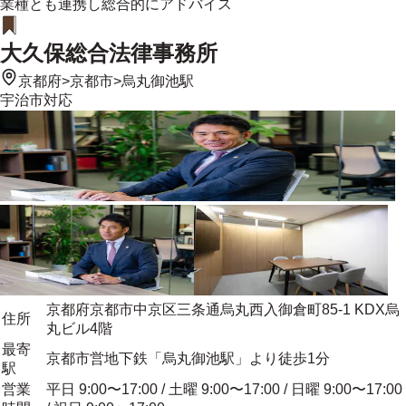
業種とも連携し総合的にアドバイス
大久保総合法律事務所
京都府
>
京都市
>
烏丸御池駅
宇治市
対応
京都府京都市中京区三条通烏丸西入御倉町85-1 KDX烏
住所
丸ビル4階
最寄
京都市営地下鉄「烏丸御池駅」より徒歩1分
駅
営業
平日 9:00〜17:00 / 土曜 9:00〜17:00 / 日曜 9:00〜17:00