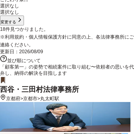
選択なし
選択なし
変更する
18
件見つかりました。
※
利用規約
・
個人情報保護方針
に同意の上、各法律事務所にご
連絡ください。
更新日：
2026/08/09
並び順について
「顧客第一」の姿勢で相続案件に取り組む〜依頼者の思いを代
弁し、納得の解決を目指します
西谷・三田村法律事務所
京都府
>
京都市
>
丸太町駅