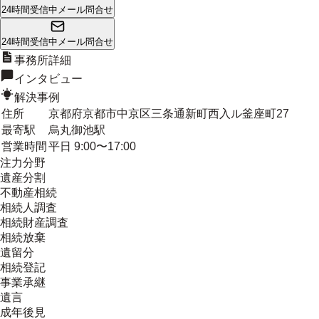
24時間受信中
メール問合せ
24時間受信中
メール問合せ
事務所詳細
インタビュー
解決事例
住所
京都府京都市中京区三条通新町西入ル釜座町27
最寄駅
烏丸御池駅
営業時間
平日 9:00〜17:00
注力分野
遺産分割
不動産相続
相続人調査
相続財産調査
相続放棄
遺留分
相続登記
事業承継
遺言
成年後見