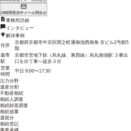
24時間受信中
メール問合せ
事務所詳細
インタビュー
解決事例
京都府京都市中京区間之町通御池西南角 京ビル2号館5
住所
階
最寄
京都市営地下鉄（烏丸線、東西線）烏丸御池駅 ３番出
駅
口を出て東へ徒歩３分
営業
平日 9:00〜17:30
時間
注力分野
遺産分割
不動産相続
相続人調査
相続財産調査
相続放棄
遺留分
相続登記
事業承継