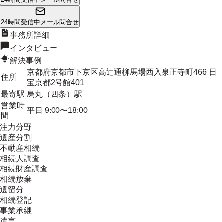
24時間受信中
メール問合せ
事務所詳細
インタビュー
解決事例
京都府京都市下京区高辻通柳馬場西入泉正寺町466 日
住所
宝京都2号館401
最寄駅
烏丸（四条）駅
営業時
平日 9:00〜18:00
間
注力分野
遺産分割
不動産相続
相続人調査
相続財産調査
相続放棄
遺留分
相続登記
事業承継
遺言