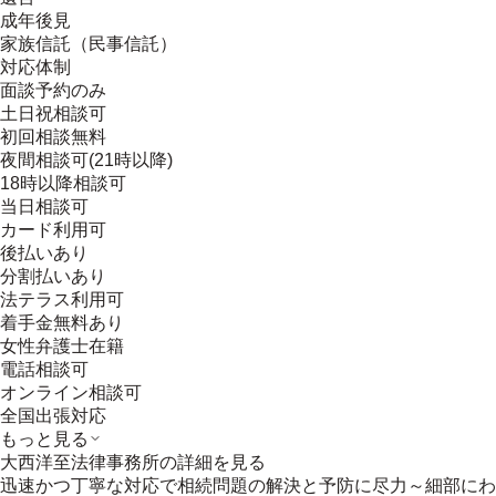
成年後見
家族信託（民事信託）
対応体制
面談予約のみ
土日祝相談可
初回相談無料
夜間相談可(21時以降)
18時以降相談可
当日相談可
カード利用可
後払いあり
分割払いあり
法テラス利用可
着手金無料あり
女性弁護士在籍
電話相談可
オンライン相談可
全国出張対応
もっと見る
大西洋至法律事務所
の詳細を見る
迅速かつ丁寧な対応で相続問題の解決と予防に尽力～細部にわ