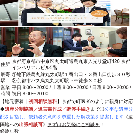
京都府京都市中京区丸太町通烏丸東入光リ堂町420 京都
住所
インペリアルビル5階
最寄
①地下鉄烏丸線丸太町駅１番出口・３番出口徒歩３０秒
駅
②京都市バス烏丸丸太町駅下車徒歩３０秒
営業
平日 8:00〜20:00 / 土曜 8:00〜20:00 / 日曜 8:00〜20:00 /
時間
祝日 8:00〜20:00
【
地元密着
｜
初回相談無料
】
京都で町医者のように親身に対応
◆
遺産分割協議
／
遺言書作成
／
調停手続き
まで◎
公平な遺産分
配を目指し、依頼者の意向を尊重した解決策を提案します
《遠
隔地への
出張相談可
》
まずはお気軽にご相談を
！
経験年数