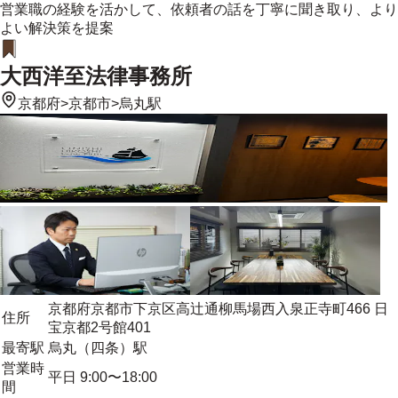
営業職の経験を活かして、依頼者の話を丁寧に聞き取り、より
よい解決策を提案
大西洋至法律事務所
京都府
>
京都市
>
烏丸駅
京都府京都市下京区高辻通柳馬場西入泉正寺町466 日
住所
宝京都2号館401
最寄駅
烏丸（四条）駅
営業時
平日 9:00〜18:00
間