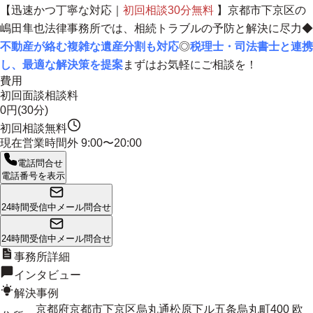
【迅速かつ丁寧な対応｜
初回相談30分無料
】京都市下京区の
嶋田隼也法律事務所では、相続トラブルの予防と解決に尽力◆
不動産が絡む複雑な遺産分割も対応
◎
税理士・司法書士と連携
し、最適な解決策を提案
まずはお気軽にご相談を！
費用
初回面談相談料
0円(30分)
初回相談無料
現在営業時間外
9:00〜20:00
電話問合せ
電話番号を表示
24時間受信中
メール問合せ
24時間受信中
メール問合せ
事務所詳細
インタビュー
解決事例
京都府京都市下京区烏丸通松原下ル五条烏丸町400 欧