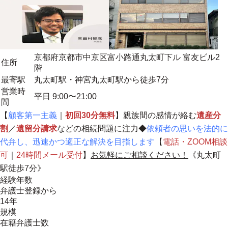
京都府京都市中京区富小路通丸太町下ル 富友ビル2
住所
階
最寄駅
丸太町駅・神宮丸太町駅から徒歩7分
営業時
平日 9:00〜21:00
間
【
顧客第一主義
｜
初回30分無料
】親族間の感情が絡む
遺産分
割
／
遺留分請求
などの相続問題に注力◆
依頼者の思いを法的に
代弁し、迅速かつ適正な解決を目指します
【
電話・ZOOM相談
可
｜
24時間メール受付
】
お気軽にご相談ください！
《丸太町
駅徒歩7分》
経験年数
弁護士登録から
14年
規模
在籍弁護士数