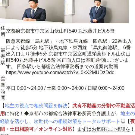
住
京都府京都市中京区山伏山町540 丸池藤井ビル5階
所
阪急京都線「烏丸駅」・地下鉄烏丸線「四条駅」22番出入
口より徒歩5分 地下鉄烏丸線・東西線 「烏丸御池駅」 6番
最
出入口より徒歩5分 京都市中京区室町通蛸薬師下ル山伏山
寄
町540丸池藤井ビル5階 ※正面入口は室町通側にございま
駅
す。 四条駅から都総合法律事務所までの道案内動画
https://www.youtube.com/watch?v=0kX2MUDzDdc
営
業
平日 0:00〜24:00 / 土曜 0:00〜24:00 / 日曜 0:00〜24:00
時
間
【
地主の視点で相続問題を解決
】
共有不動産の分割や不動産活
用
に特化！◆京都市の都総合法律事務所高谷弁護士が、
地主の
経験を活かし、次世代への相続対策をトータルサポート
◎【
夜
間・土日相談可
／
オンライン対応
】
まずはお気軽にご相談を
！