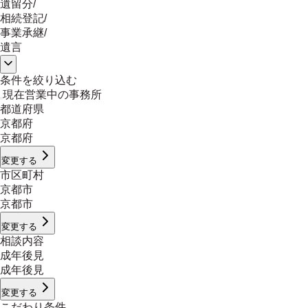
遺留分
/
相続登記
/
事業承継
/
遺言
条件を絞り込む
現在営業中の事務所
都道府県
京都府
京都府
変更する
市区町村
京都市
京都市
変更する
相談内容
成年後見
成年後見
変更する
こだわり条件