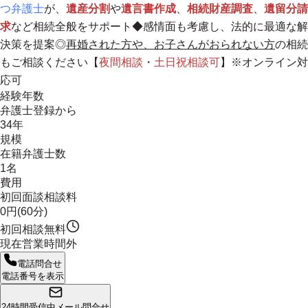
つ弁護士
が、
遺産分割
や
遺言書作成
、
相続財産調査
、
遺留分請
求
など相続全般をサポート◆感情面も考慮し、法的に最適な解
決策を提案◎
再婚された方や、お子さんがおられない方
の相続
もご相談ください【
夜間相談
・
土日祝相談
可
】※オンライン対
応可
経験年数
弁護士登録から
34年
規模
在籍弁護士数
1名
費用
初回面談相談料
0円(60分)
初回相談無料
現在営業時間外
電話問合せ
電話番号を表示
24時間受信中
メール問合せ