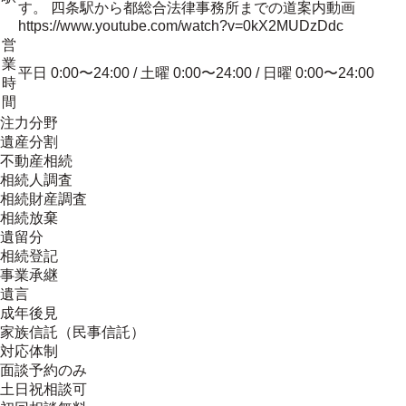
す。 四条駅から都総合法律事務所までの道案内動画
https://www.youtube.com/watch?v=0kX2MUDzDdc
営
業
平日 0:00〜24:00 / 土曜 0:00〜24:00 / 日曜 0:00〜24:00
時
間
注力分野
遺産分割
不動産相続
相続人調査
相続財産調査
相続放棄
遺留分
相続登記
事業承継
遺言
成年後見
家族信託（民事信託）
対応体制
面談予約のみ
土日祝相談可