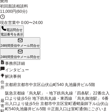
費用
初回面談相談料
11,000円(60分)
現在営業中
0:00〜24:00
電話問合せ
電話番号を表示
24時間受信中
メール問合せ
24時間受信中
メール問合せ
事務所詳細
インタビュー
解決事例
住
京都府京都市中京区山伏山町540 丸池藤井ビル5階
所
阪急京都線「烏丸駅」・地下鉄烏丸線「四条駅」22番出入
口より徒歩5分 地下鉄烏丸線・東西線 「烏丸御池駅」 6番
最
出入口より徒歩5分 京都市中京区室町通蛸薬師下ル山伏山
寄
町540丸池藤井ビル5階 ※正面入口は室町通側にございま
駅