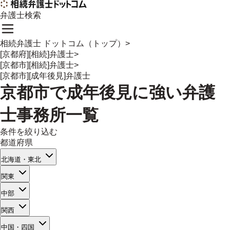
弁護士検索
相続弁護士 ドットコム（トップ）
>
[京都府][相続]弁護士
>
[京都市][相続]弁護士
>
[京都市][成年後見]弁護士
京都市
で
成年後見
に強い
弁護
士事務所一覧
条件を絞り込む
都道府県
北海道・東北
関東
中部
関西
中国・四国