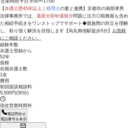
営業時間
平日 9:00〜17:00
【
弁護士歴45年以上
｜
税理士
の妻と連携】京都市の南部孝男
法律事務所では、
遺産分割
や
遺留分
問題に注力◎税務面も含め
た相続手続きを
ワンストップでサポート
◆親族間の対立を理解
し、粘り強く解決を目指します【烏丸御池駅徒歩5分】
お気軽
にご相談ください。
経験年数
弁護士登録から
52年
規模
在籍弁護士数
1名
費用
初回面談相談料
5,500円(30分)
現在営業時間外
電話問合せ
電話番号を表示