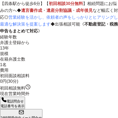
【四条駅から徒歩6分】【
初回相談30分無料
】相続問題にお悩
みの方へ◆
遺言書作成
・
遺産分割協議
・
成年後見
など幅広く対
応◎
営業経験を活かし、依頼者の声をしっかりとヒアリングし
最適な解決策を提案します
◆出張相談可能《
不動産登記・税務
申告もまとめて対応
》
経験年数
弁護士登録から
13年
規模
在籍弁護士数
1名
費用
初回面談相談料
0円(30分)
初回相談無料
現在営業時間外
電話問合せ
電話番号を表示
24時間受信中
メール問合せ