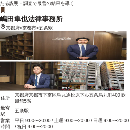
たる説明・調査で最善の結果を導く
嶋田隼也法律事務所
京都府
>
京都市
>
五条駅
京都府京都市下京区烏丸通松原下ル五条烏丸町400 欧
住所
風館5階
最寄
五条駅
駅
営業
平日 9:00〜20:00 / 土曜 9:00〜20:00 / 日曜 9:00〜20:00
時間
/ 祝日 9:00〜20:00