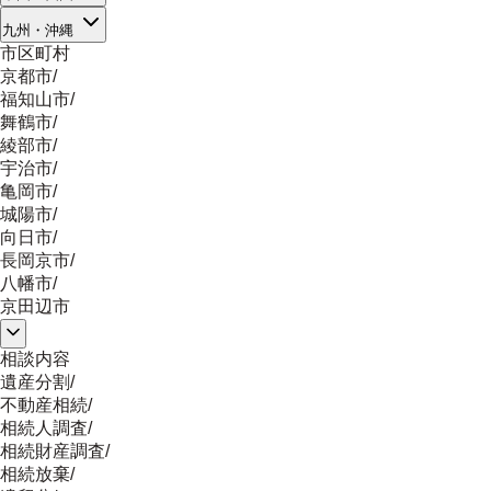
九州・沖縄
市区町村
京都市
/
福知山市
/
舞鶴市
/
綾部市
/
宇治市
/
亀岡市
/
城陽市
/
向日市
/
長岡京市
/
八幡市
/
京田辺市
相談内容
遺産分割
/
不動産相続
/
相続人調査
/
相続財産調査
/
相続放棄
/