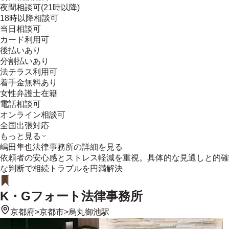
夜間相談可(21時以降)
18時以降相談可
当日相談可
カード利用可
後払いあり
分割払いあり
法テラス利用可
着手金無料あり
女性弁護士在籍
電話相談可
オンライン相談可
全国出張対応
もっと見る
嶋田隼也法律事務所
の詳細を見る
依頼者の安心感とストレス軽減を重視。具体的な見通しと的確
な判断で相続トラブルを円満解決
K・Gフォート法律事務所
京都府
>
京都市
>
烏丸御池駅