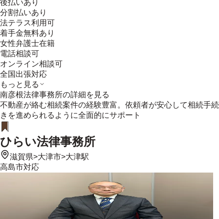
後払いあり
分割払いあり
法テラス利用可
着手金無料あり
女性弁護士在籍
電話相談可
オンライン相談可
全国出張対応
もっと見る
南彦根法律事務所
の詳細を見る
不動産が絡む相続案件の経験豊富。依頼者が安心して相続手続
きを進められるように全面的にサポート
ひらい法律事務所
滋賀県
>
大津市
>
大津駅
高島市
対応