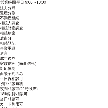
営業時間
平日 9:00〜18:00
注力分野
遺産分割
不動産相続
相続人調査
相続財産調査
相続放棄
遺留分
相続登記
事業承継
遺言
成年後見
家族信託（民事信託）
対応体制
面談予約のみ
土日祝相談可
初回相談無料
夜間相談可(21時以降)
18時以降相談可
当日相談可
カード利用可