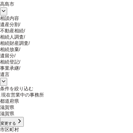
高島市
相談内容
遺産分割
/
不動産相続
/
相続人調査
/
相続財産調査
/
相続放棄
/
遺留分
/
相続登記
/
事業承継
/
遺言
条件を絞り込む
現在営業中の事務所
都道府県
滋賀県
滋賀県
変更する
市区町村