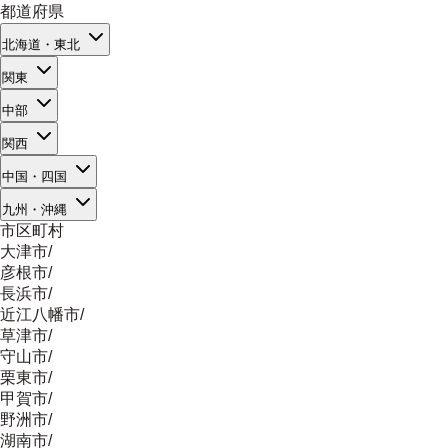
都道府県
北海道・東北
関東
中部
関西
中国・四国
九州・沖縄
市区町村
大津市
/
彦根市
/
長浜市
/
近江八幡市
/
草津市
/
守山市
/
栗東市
/
甲賀市
/
野洲市
/
湖南市
/