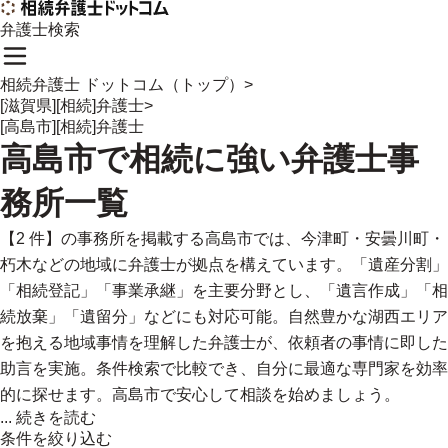
弁護士検索
相続弁護士 ドットコム（トップ）
>
[滋賀県][相続]弁護士
>
[高島市][相続]弁護士
高島市
で
相続に強い
弁護士事
務所一覧
【2 件】の事務所を掲載する高島市では、今津町・安曇川町・
朽木などの地域に弁護士が拠点を構えています。「遺産分割」
「相続登記」「事業承継」を主要分野とし、「遺言作成」「相
続放棄」「遺留分」などにも対応可能。自然豊かな湖西エリア
を抱える地域事情を理解した弁護士が、依頼者の事情に即した
助言を実施。条件検索で比較でき、自分に最適な専門家を効率
的に探せます。高島市で安心して相談を始めましょう。
...
続きを読む
条件を絞り込む