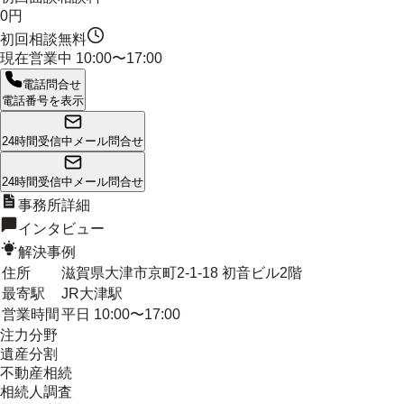
0円
初回相談無料
現在営業中
10:00〜17:00
電話問合せ
電話番号を表示
24時間受信中
メール問合せ
24時間受信中
メール問合せ
事務所詳細
インタビュー
解決事例
住所
滋賀県大津市京町2-1-18 初音ビル2階
最寄駅
JR大津駅
営業時間
平日 10:00〜17:00
注力分野
遺産分割
不動産相続
相続人調査