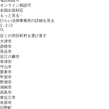
電話相談可
オンライン相談可
全国出張対応
もっと見る
ひらい法律事務所
の詳細を見る
1
-
2
/
2
近くの市区町村を選び直す
大津市
彦根市
長浜市
近江八幡市
草津市
守山市
栗東市
甲賀市
野洲市
湖南市
高島市
東近江市
米原市
日野町