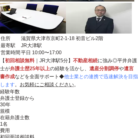
住所
滋賀県大津市京町2-1-18 初音ビル2階
最寄駅
JR大津駅
営業時間
平日 10:00〜17:00
【
初回相談無料
｜JR大津駅5分】
不動産相続
に強み◎平井弁護
士が
弁護士歴25年以上
の経験を活かし、
遺産分割調停
や
遺言
書作成
などを全面サポート◆
他士業との連携で迅速解決を目指
します
。
お気軽にご相談ください
。
経験年数
弁護士登録から
30年
規模
在籍弁護士数
1名
費用
初回面談相談料