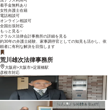
法テラス利用可
着手金無料あり
女性弁護士在籍
電話相談可
オンライン相談可
全国出張対応
もっと見る
クラルス法律会計事務所
の詳細を見る
約30年の弁護士経験、家事調停官としての知見も活かし、依
頼者に有利な解決を目指します
荒川雄次法律事務所
大阪府
>
大阪市
>
淀屋橋駅
彦根市
対応