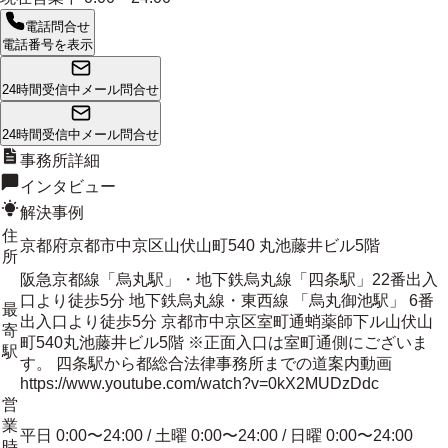
電話問合せ
電話番号を表示
24時間受信中
メール問合せ
24時間受信中
メール問合せ
事務所詳細
インタビュー
解決事例
住
京都府京都市中京区山伏山町540 丸池藤井ビル5階
所
阪急京都線「烏丸駅」・地下鉄烏丸線「四条駅」22番出入
口より徒歩5分 地下鉄烏丸線・東西線 「烏丸御池駅」 6番
最
出入口より徒歩5分 京都市中京区室町通蛸薬師下ル山伏山
寄
町540丸池藤井ビル5階 ※正面入口は室町通側にございま
駅
す。 四条駅から都総合法律事務所までの道案内動画
https://www.youtube.com/watch?v=0kX2MUDzDdc
営
業
平日 0:00〜24:00 / 土曜 0:00〜24:00 / 日曜 0:00〜24:00
時