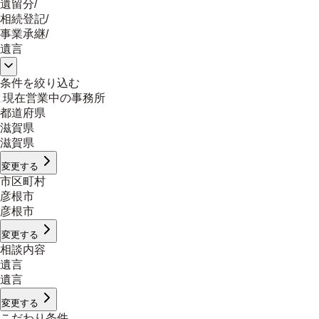
遺留分
/
相続登記
/
事業承継
/
遺言
条件を絞り込む
現在営業中の事務所
都道府県
滋賀県
滋賀県
変更する
市区町村
彦根市
彦根市
変更する
相談内容
遺言
遺言
変更する
こだわり条件