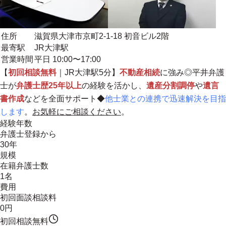
住所
滋賀県大津市京町2-1-18 初音ビル2階
最寄駅
JR大津駅
営業時間
平日 10:00〜17:00
【
初回相談無料
｜JR大津駅5分】
不動産相続
に強み◎平井弁護
士が
弁護士歴25年以上
の経験を活かし、
遺産分割調停
や
遺言
書作成
などを全面サポート◆
他士業との連携で迅速解決を目指
します
。
お気軽にご相談ください
。
経験年数
弁護士登録から
30年
規模
在籍弁護士数
1名
費用
初回面談相談料
0円
初回相談無料