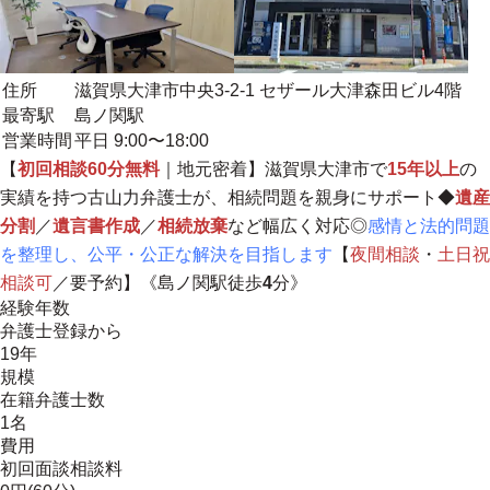
住所
滋賀県大津市中央3-2-1 セザール大津森田ビル4階
最寄駅
島ノ関駅
営業時間
平日 9:00〜18:00
【
初回相談60分無料
｜
地元密着
】滋賀県大津市で
15年以上
の
実績を持つ古山力弁護士が、相続問題を親身にサポート◆
遺産
分割
／
遺言書作成
／
相続放棄
など幅広く対応◎
感
情と法的問題
を整理し、公平・公正な解決を目指しま
す
【
夜間相談
・
土日祝
相談可
／要予約】《島ノ関駅徒歩
4
分》
経験年数
弁護士登録から
19年
規模
在籍弁護士数
1名
費用
初回面談相談料