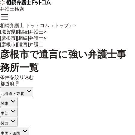
弁護士検索
相続弁護士 ドットコム（トップ）
>
[滋賀県][相続]弁護士
>
[彦根市][相続]弁護士
>
[彦根市][遺言]弁護士
彦根市
で
遺言
に強い
弁護士事
務所一覧
条件を絞り込む
都道府県
北海道・東北
関東
中部
関西
中国・四国