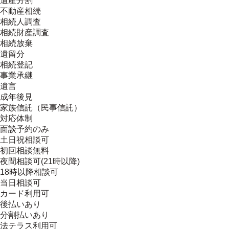
遺産分割
不動産相続
相続人調査
相続財産調査
相続放棄
遺留分
相続登記
事業承継
遺言
成年後見
家族信託（民事信託）
対応体制
面談予約のみ
土日祝相談可
初回相談無料
夜間相談可(21時以降)
18時以降相談可
当日相談可
カード利用可
後払いあり
分割払いあり
法テラス利用可