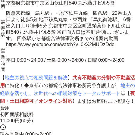
京都府京都市中京区山伏山町540 丸池藤井ビル5階
所
阪急京都線「烏丸駅」・地下鉄烏丸線「四条駅」22番出入
口より徒歩5分 地下鉄烏丸線・東西線 「烏丸御池駅」 6番
最
出入口より徒歩5分 京都市中京区室町通蛸薬師下ル山伏山
寄
町540丸池藤井ビル5階 ※正面入口は室町通側にございま
駅
す。 四条駅から都総合法律事務所までの道案内動画
https://www.youtube.com/watch?v=0kX2MUDzDdc
営
業
平日 0:00〜24:00 / 土曜 0:00〜24:00 / 日曜 0:00〜24:00
時
間
【
地主の視点で相続問題を解決
】
共有不動産の分割や不動産活
用
に特化！◆京都市の都総合法律事務所高谷弁護士が、
地主の
経験を活かし、次世代への相続対策をトータルサポート
◎【
夜
間・土日相談可
／
オンライン対応
】
まずはお気軽にご相談を
！
費用
初回面談相談料
11,000円(60分)
現在営業中
0:00〜24:00