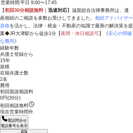
営業時間
平日 9:00〜17:45
【
初回30分相談無料
｜
迅速対応
】滋賀総合法律事務所は、遺
産相続のご相談を多数お受けしてきました。
相続アドバイザー
資格
を活かし、法律・税金・不動産の知識で最善の解決策を提
案◆JR大津駅から徒歩1分【
夜間・休日相談可
】《
安心の明確
な費用
》
経験年数
弁護士登録から
15年
規模
在籍弁護士数
2名
費用
初回面談相談料
0円(30分)
初回相談無料
現在営業時間外
電話問合せ
電話番号を表示