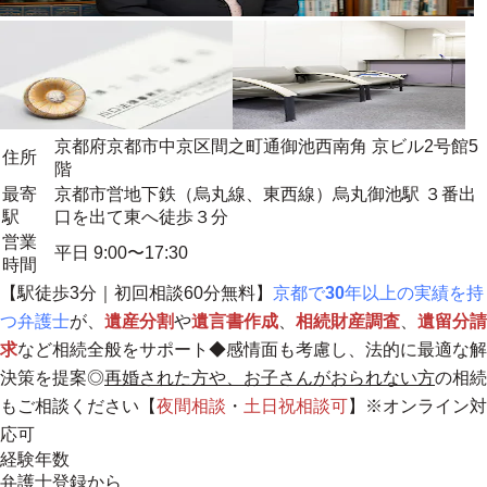
京都府京都市中京区間之町通御池西南角 京ビル2号館5
住所
階
最寄
京都市営地下鉄（烏丸線、東西線）烏丸御池駅 ３番出
駅
口を出て東へ徒歩３分
営業
平日 9:00〜17:30
時間
【駅徒歩3分｜初回相談60分無料】
京都で
30
年以上の実績を持
つ弁護士
が、
遺産分割
や
遺言書作成
、
相続財産調査
、
遺留分請
求
など相続全般をサポート◆感情面も考慮し、法的に最適な解
決策を提案◎
再婚された方や、お子さんがおられない方
の相続
もご相談ください【
夜間相談
・
土日祝相談
可
】※オンライン対
応可
経験年数
弁護士登録から