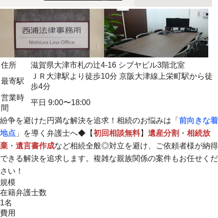
住所
滋賀県大津市札の辻4-16 シブヤビル3階北室
ＪＲ大津駅より徒歩10分 京阪大津線上栄町駅から徒
最寄駅
歩4分
営業時
平日 9:00〜18:00
間
紛争を避けた円満な解決を追求！相続のお悩みは「
前向きな着
地点
」を導く弁護士へ◆【
初回相談無料
】
遺産分割
・
相続放
棄
・
遺言書作成
など相続全般◎対立を避け、ご依頼者様が納得
できる解決を追求します。複雑な親族関係の案件もお任せくだ
さい！
規模
在籍弁護士数
1名
費用