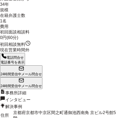
34年
規模
在籍弁護士数
1名
費用
初回面談相談料
0円(60分)
初回相談無料
現在営業時間外
電話問合せ
電話番号を表示
24時間受信中
メール問合せ
24時間受信中
メール問合せ
事務所詳細
インタビュー
解決事例
京都府京都市中京区間之町通御池西南角 京ビル2号館5
住所