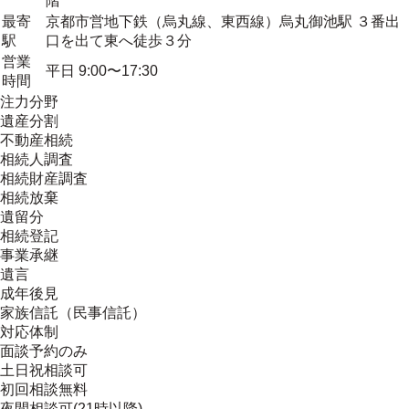
階
最寄
京都市営地下鉄（烏丸線、東西線）烏丸御池駅 ３番出
駅
口を出て東へ徒歩３分
営業
平日 9:00〜17:30
時間
注力分野
遺産分割
不動産相続
相続人調査
相続財産調査
相続放棄
遺留分
相続登記
事業承継
遺言
成年後見
家族信託（民事信託）
対応体制
面談予約のみ
土日祝相談可
初回相談無料
夜間相談可(21時以降)