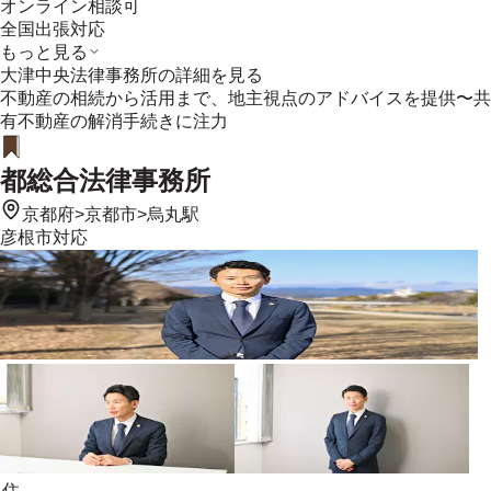
オンライン相談可
全国出張対応
もっと見る
大津中央法律事務所
の詳細を見る
不動産の相続から活用まで、地主視点のアドバイスを提供〜共
有不動産の解消手続きに注力
都総合法律事務所
京都府
>
京都市
>
烏丸駅
彦根市
対応
住