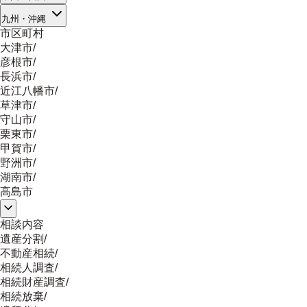
九州・沖縄
市区町村
大津市
/
彦根市
/
長浜市
/
近江八幡市
/
草津市
/
守山市
/
栗東市
/
甲賀市
/
野洲市
/
湖南市
/
高島市
相談内容
遺産分割
/
不動産相続
/
相続人調査
/
相続財産調査
/
相続放棄
/