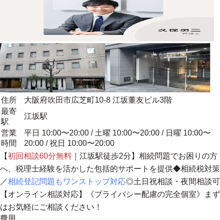
住所
大阪府吹田市広芝町10-8 江坂董友ビル3階
最寄
江坂駅
駅
営業
平日 10:00〜20:00 / 土曜 10:00〜20:00 / 日曜 10:00〜
時間
20:00 / 祝日 10:00〜20:00
【
初回相談60分無料
｜江坂駅徒歩2分】相続問題でお困りの方
へ、
税理士経験を活かした包括的サポートを提供
◆相続税対策
／
相続登記問題もワンストップ対応
◎土日祝相談・夜間相談可
【オンライン相談対応】《プライバシー配慮の完全個室》まず
はお気軽にご相談ください！
費用