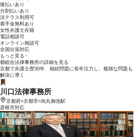
後払いあり
分割払いあり
法テラス利用可
着手金無料あり
女性弁護士在籍
電話相談可
オンライン相談可
全国出張対応
もっと見る
都総合法律事務所
の詳細を見る
京都で弁護士歴30年 相続問題に長年注力し、複雑な問題も
解決に導く
川口法律事務所
京都府
>
京都市
>
烏丸御池駅
彦根市
対応