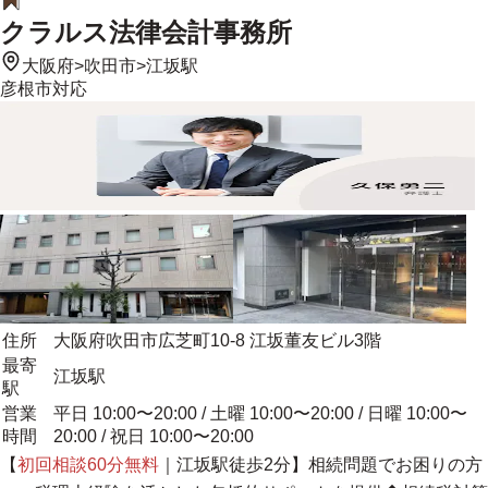
クラルス法律会計事務所
大阪府
>
吹田市
>
江坂駅
彦根市
対応
住所
大阪府吹田市広芝町10-8 江坂董友ビル3階
最寄
江坂駅
駅
営業
平日 10:00〜20:00 / 土曜 10:00〜20:00 / 日曜 10:00〜
時間
20:00 / 祝日 10:00〜20:00
【
初回相談60分無料
｜江坂駅徒歩2分】相続問題でお困りの方