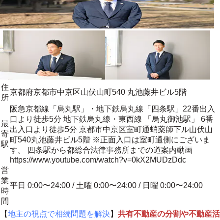
住
京都府京都市中京区山伏山町540 丸池藤井ビル5階
所
阪急京都線「烏丸駅」・地下鉄烏丸線「四条駅」22番出入
口より徒歩5分 地下鉄烏丸線・東西線 「烏丸御池駅」 6番
最
出入口より徒歩5分 京都市中京区室町通蛸薬師下ル山伏山
寄
町540丸池藤井ビル5階 ※正面入口は室町通側にございま
駅
す。 四条駅から都総合法律事務所までの道案内動画
https://www.youtube.com/watch?v=0kX2MUDzDdc
営
業
平日 0:00〜24:00 / 土曜 0:00〜24:00 / 日曜 0:00〜24:00
時
間
【
地主の視点で相続問題を解決
】
共有不動産の分割や不動産活