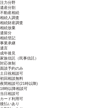
注力分野
遺産分割
不動産相続
相続人調査
相続財産調査
相続放棄
遺留分
相続登記
事業承継
遺言
成年後見
家族信託（民事信託）
対応体制
面談予約のみ
土日祝相談可
初回相談無料
夜間相談可(21時以降)
18時以降相談可
当日相談可
カード利用可
後払いあり