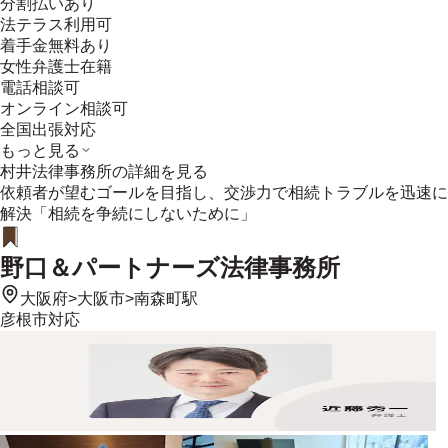
分割払いあり
法テラス利用可
着手金無料あり
女性弁護士在籍
電話相談可
オンライン相談可
全国出張対応
もっと見る
村井法律事務所
の詳細を見る
依頼者が望むゴールを目指し、交渉力で相続トラブルを迅速に
解決「相続を争続にしないために」
野口＆パートナーズ法律事務所
大阪府
>
大阪市
>
南森町駅
彦根市
対応