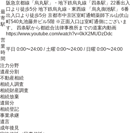
阪急京都線「烏丸駅」・地下鉄烏丸線「四条駅」22番出入
口より徒歩5分 地下鉄烏丸線・東西線 「烏丸御池駅」 6番
最
出入口より徒歩5分 京都市中京区室町通蛸薬師下ル山伏山
寄
町540丸池藤井ビル5階 ※正面入口は室町通側にございま
駅
す。 四条駅から都総合法律事務所までの道案内動画
https://www.youtube.com/watch?v=0kX2MUDzDdc
営
業
平日 0:00〜24:00 / 土曜 0:00〜24:00 / 日曜 0:00〜24:00
時
間
注力分野
遺産分割
不動産相続
相続人調査
相続財産調査
相続放棄
遺留分
相続登記
事業承継
遺言
成年後見