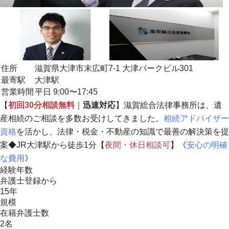
住所
滋賀県大津市末広町7-1 大津パークビル301
最寄駅
大津駅
営業時間
平日 9:00〜17:45
【
初回30分相談無料
｜
迅速対応
】滋賀総合法律事務所は、遺
産相続のご相談を多数お受けしてきました。
相続アドバイザー
資格
を活かし、法律・税金・不動産の知識で最善の解決策を提
案◆JR大津駅から徒歩1分【
夜間・休日相談可
】《
安心の明確
な費用
》
経験年数
弁護士登録から
15年
規模
在籍弁護士数
2名