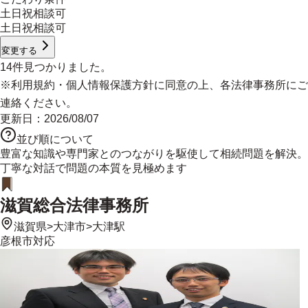
土日祝相談可
土日祝相談可
変更する
14
件見つかりました。
※
利用規約
・
個人情報保護方針
に同意の上、各法律事務所にご
連絡ください。
更新日：
2026/08/07
並び順について
豊富な知識や専門家とのつながりを駆使して相続問題を解決。
丁寧な対話で問題の本質を見極めます
滋賀総合法律事務所
滋賀県
>
大津市
>
大津駅
彦根市
対応