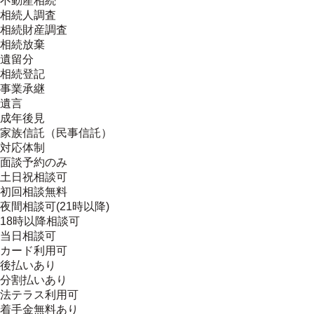
不動産相続
相続人調査
相続財産調査
相続放棄
遺留分
相続登記
事業承継
遺言
成年後見
家族信託（民事信託）
対応体制
面談予約のみ
土日祝相談可
初回相談無料
夜間相談可(21時以降)
18時以降相談可
当日相談可
カード利用可
後払いあり
分割払いあり
法テラス利用可
着手金無料あり