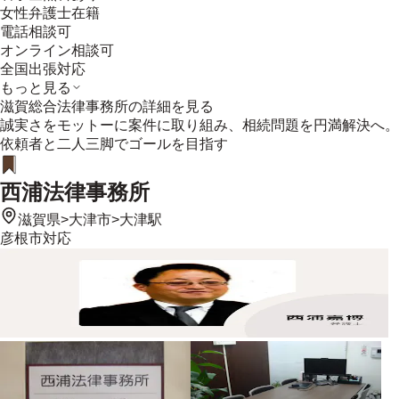
女性弁護士在籍
電話相談可
オンライン相談可
全国出張対応
もっと見る
滋賀総合法律事務所
の詳細を見る
誠実さをモットーに案件に取り組み、相続問題を円満解決へ。
依頼者と二人三脚でゴールを目指す
西浦法律事務所
滋賀県
>
大津市
>
大津駅
彦根市
対応