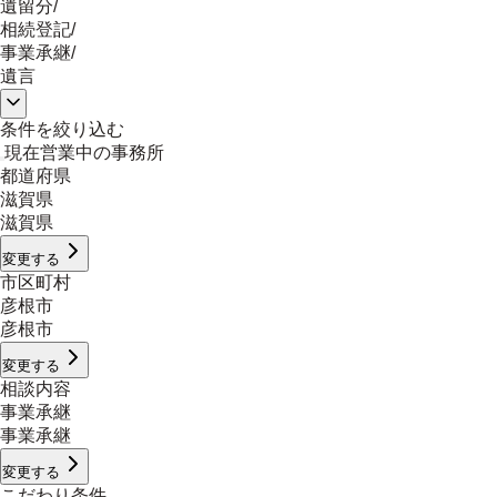
遺留分
/
相続登記
/
事業承継
/
遺言
条件を絞り込む
現在営業中の事務所
都道府県
滋賀県
滋賀県
変更する
市区町村
彦根市
彦根市
変更する
相談内容
事業承継
事業承継
変更する
こだわり条件