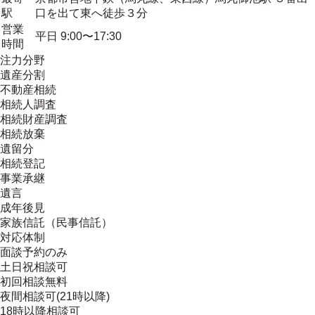
駅
口を出て東へ徒歩３分
営業
平日 9:00〜17:30
時間
注力分野
遺産分割
不動産相続
相続人調査
相続財産調査
相続放棄
遺留分
相続登記
事業承継
遺言
成年後見
家族信託（民事信託）
対応体制
面談予約のみ
土日祝相談可
初回相談無料
夜間相談可(21時以降)
18時以降相談可