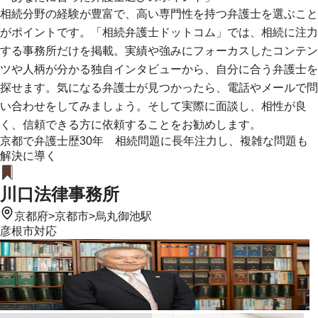
相続分野の経験が豊富で、高い専門性を持つ弁護士を選ぶこと
がポイントです。「相続弁護士ドットコム」では、相続に注力
する事務所だけを掲載。実績や強みにフォーカスしたコンテン
ツや人柄が分かる独自インタビューから、自分に合う弁護士を
探せます。気になる弁護士が見つかったら、電話やメールで問
い合わせをしてみましょう。そして実際に面談し、相性が良
く、信頼できる方に依頼することをお勧めします。
京都で弁護士歴30年 相続問題に長年注力し、複雑な問題も
解決に導く
川口法律事務所
京都府
>
京都市
>
烏丸御池駅
彦根市
対応