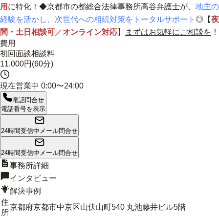
用
に特化！◆京都市の都総合法律事務所高谷弁護士が、
地主の
経験を活かし、次世代への相続対策をトータルサポート
◎【
夜
間・土日相談可
／
オンライン対応
】
まずはお気軽にご相談を
！
費用
初回面談相談料
11,000円(60分)
現在営業中
0:00〜24:00
電話問合せ
電話番号を表示
24時間受信中
メール問合せ
24時間受信中
メール問合せ
事務所詳細
インタビュー
解決事例
住
京都府京都市中京区山伏山町540 丸池藤井ビル5階
所