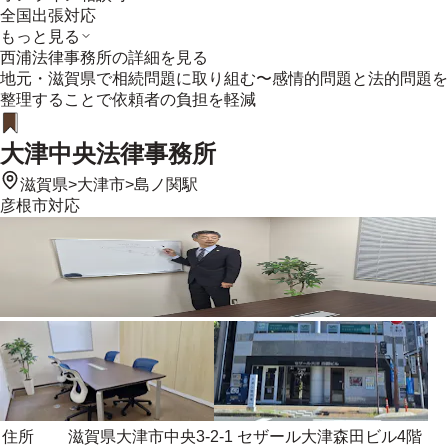
全国出張対応
もっと見る
西浦法律事務所
の詳細を見る
地元・滋賀県で相続問題に取り組む〜感情的問題と法的問題を
整理することで依頼者の負担を軽減
大津中央法律事務所
滋賀県
>
大津市
>
島ノ関駅
彦根市
対応
住所
滋賀県大津市中央3-2-1 セザール大津森田ビル4階