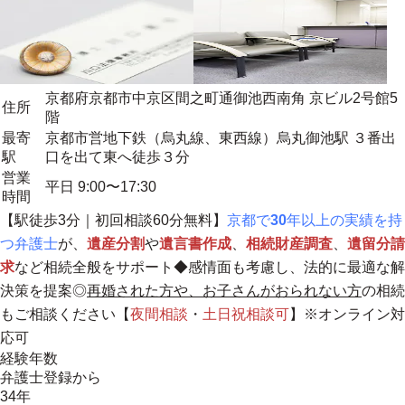
京都府京都市中京区間之町通御池西南角 京ビル2号館5
住所
階
最寄
京都市営地下鉄（烏丸線、東西線）烏丸御池駅 ３番出
駅
口を出て東へ徒歩３分
営業
平日 9:00〜17:30
時間
【駅徒歩3分｜初回相談60分無料】
京都で
30
年以上の実績を持
つ弁護士
が、
遺産分割
や
遺言書作成
、
相続財産調査
、
遺留分請
求
など相続全般をサポート◆感情面も考慮し、法的に最適な解
決策を提案◎
再婚された方や、お子さんがおられない方
の相続
もご相談ください【
夜間相談
・
土日祝相談
可
】※オンライン対
応可
経験年数
弁護士登録から
34年