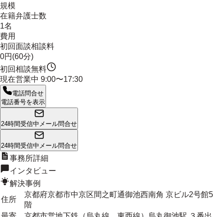
規模
在籍弁護士数
1名
費用
初回面談相談料
0円(60分)
初回相談無料
現在営業中
9:00〜17:30
電話問合せ
電話番号を表示
24時間受信中
メール問合せ
24時間受信中
メール問合せ
事務所詳細
インタビュー
解決事例
京都府京都市中京区間之町通御池西南角 京ビル2号館5
住所
階
最寄
京都市営地下鉄（烏丸線、東西線）烏丸御池駅 ３番出