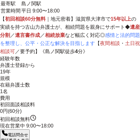
最寄駅
島ノ関駅
営業時間
平日 9:00〜18:00
【
初回相談60分無料
｜
地元密着
】滋賀県大津市で
15年以上
の
実績を持つ古山力弁護士が、相続問題を親身にサポート◆
遺産
分割
／
遺言書作成
／
相続放棄
など幅広く対応◎
感
情と法的問題
を整理し、公平・公正な解決を目指しま
す
【
夜間相談
・
土日祝
相談可
／要予約】《島ノ関駅徒歩
4
分》
経験年数
弁護士登録から
19年
規模
在籍弁護士数
1名
費用
初回面談相談料
0円(60分)
初回相談無料
現在営業中
9:00〜18:00
電話問合せ