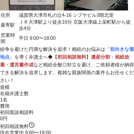
住所
滋賀県大津市札の辻4-16 シブヤビル3階北室
ＪＲ大津駅より徒歩10分 京阪大津線上栄町駅から徒
最寄駅
歩4分
営業時
平日 9:00〜18:00
間
紛争を避けた円満な解決を追求！相続のお悩みは「
前向きな着
地点
」を導く弁護士へ◆【
初回相談無料
】
遺産分割
・
相続放
棄
・
遺言書作成
など相続全般◎対立を避け、ご依頼者様が納得
できる解決を追求します。複雑な親族関係の案件もお任せくだ
さい！
規模
在籍弁護士数
1名
費用
初回面談相談料
0円
初回相談無料
現在営業中
9:00〜18:00