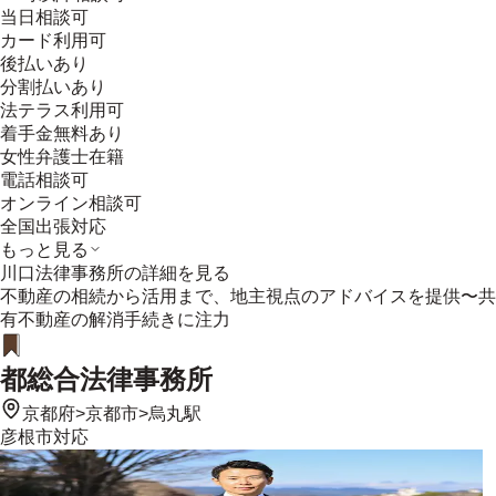
当日相談可
カード利用可
後払いあり
分割払いあり
法テラス利用可
着手金無料あり
女性弁護士在籍
電話相談可
オンライン相談可
全国出張対応
もっと見る
川口法律事務所
の詳細を見る
不動産の相続から活用まで、地主視点のアドバイスを提供〜共
有不動産の解消手続きに注力
都総合法律事務所
京都府
>
京都市
>
烏丸駅
彦根市
対応