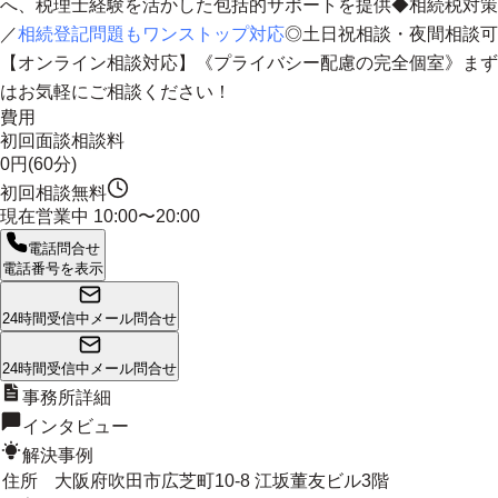
へ、
税理士経験を活かした包括的サポートを提供
◆相続税対策
／
相続登記問題もワンストップ対応
◎土日祝相談・夜間相談可
【オンライン相談対応】《プライバシー配慮の完全個室》まず
はお気軽にご相談ください！
費用
初回面談相談料
0円(60分)
初回相談無料
現在営業中
10:00〜20:00
電話問合せ
電話番号を表示
24時間受信中
メール問合せ
24時間受信中
メール問合せ
事務所詳細
インタビュー
解決事例
住所
大阪府吹田市広芝町10-8 江坂董友ビル3階