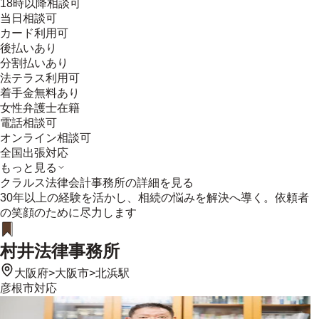
18時以降相談可
当日相談可
カード利用可
後払いあり
分割払いあり
法テラス利用可
着手金無料あり
女性弁護士在籍
電話相談可
オンライン相談可
全国出張対応
もっと見る
クラルス法律会計事務所
の詳細を見る
30年以上の経験を活かし、相続の悩みを解決へ導く。依頼者
の笑顔のために尽力します
村井法律事務所
大阪府
>
大阪市
>
北浜駅
彦根市
対応