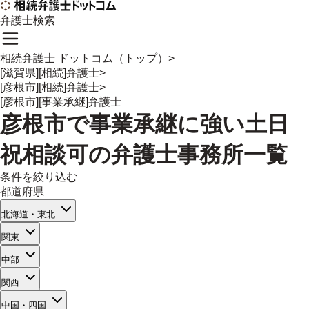
弁護士検索
相続弁護士 ドットコム（トップ）
>
[滋賀県][相続]弁護士
>
[彦根市][相続]弁護士
>
[彦根市][事業承継]弁護士
彦根市
で
事業承継
に強い
土日
祝相談可
の
弁護士事務所一覧
条件を絞り込む
都道府県
北海道・東北
関東
中部
関西
中国・四国