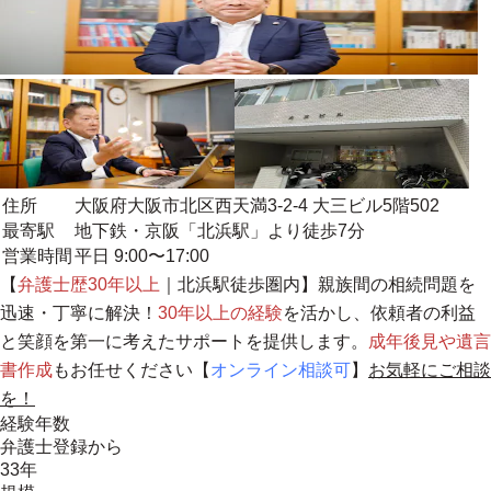
住所
大阪府大阪市北区西天満3-2-4 大三ビル5階502
最寄駅
地下鉄・京阪「北浜駅」より徒歩7分
営業時間
平日 9:00〜17:00
【
弁護士歴30年以上
｜北浜駅徒歩圏内】親族間の相続問題を
迅速・丁寧に解決！
30年以上の経験
を活かし、
依頼者の利益
と笑顔を第一に考えたサポートを提供
します。
成年後見や遺言
書作成
もお任せください【
オンライン相談可
】
お気軽にご相談
を！
経験年数
弁護士登録から
33年