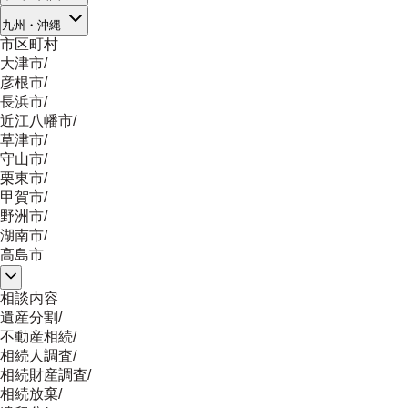
九州・沖縄
市区町村
大津市
/
彦根市
/
長浜市
/
近江八幡市
/
草津市
/
守山市
/
栗東市
/
甲賀市
/
野洲市
/
湖南市
/
高島市
相談内容
遺産分割
/
不動産相続
/
相続人調査
/
相続財産調査
/
相続放棄
/