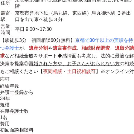
住所
階
最寄
京都市営地下鉄（烏丸線、東西線）烏丸御池駅 ３番出
駅
口を出て東へ徒歩３分
営業
平日 9:00〜17:30
時間
【駅徒歩3分｜初回相談60分無料】
京都で
30
年以上の実績を持
つ弁護士
が、
遺産分割
や
遺言書作成
、
相続財産調査
、
遺留分請
求
など相続全般をサポート◆感情面も考慮し、法的に最適な解
決策を提案◎
再婚された方や、お子さんがおられない方
の相続
もご相談ください【
夜間相談
・
土日祝相談
可
】※オンライン対
応可
経験年数
弁護士登録から
34年
規模
在籍弁護士数
1名
費用
初回面談相談料