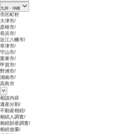
九州・沖縄
市区町村
大津市
/
彦根市
/
長浜市
/
近江八幡市
/
草津市
/
守山市
/
栗東市
/
甲賀市
/
野洲市
/
湖南市
/
高島市
相談内容
遺産分割
/
不動産相続
/
相続人調査
/
相続財産調査
/
相続放棄
/