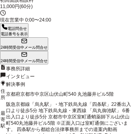
初回面談相談料
11,000円(60分)
現在営業中
0:00〜24:00
電話問合せ
電話番号を表示
24時間受信中
メール問合せ
24時間受信中
メール問合せ
事務所詳細
インタビュー
解決事例
住
京都府京都市中京区山伏山町540 丸池藤井ビル5階
所
阪急京都線「烏丸駅」・地下鉄烏丸線「四条駅」22番出入
口より徒歩5分 地下鉄烏丸線・東西線 「烏丸御池駅」 6番
最
出入口より徒歩5分 京都市中京区室町通蛸薬師下ル山伏山
寄
町540丸池藤井ビル5階 ※正面入口は室町通側にございま
駅
す。 四条駅から都総合法律事務所までの道案内動画