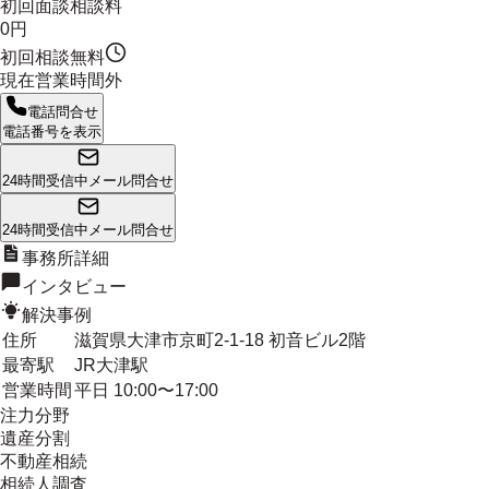
初回面談相談料
0円
初回相談無料
現在営業時間外
電話問合せ
電話番号を表示
24時間受信中
メール問合せ
24時間受信中
メール問合せ
事務所詳細
インタビュー
解決事例
住所
滋賀県大津市京町2-1-18 初音ビル2階
最寄駅
JR大津駅
営業時間
平日 10:00〜17:00
注力分野
遺産分割
不動産相続
相続人調査