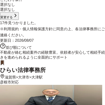
選択なし
選択なし
変更する
17
件見つかりました。
※
利用規約
・
個人情報保護方針
に同意の上、各法律事務所にご
連絡ください。
更新日：
2026/08/07
並び順について
不動産が絡む相続案件の経験豊富。依頼者が安心して相続手続
きを進められるように全面的にサポート
ひらい法律事務所
滋賀県
>
大津市
>
大津駅
彦根市
対応