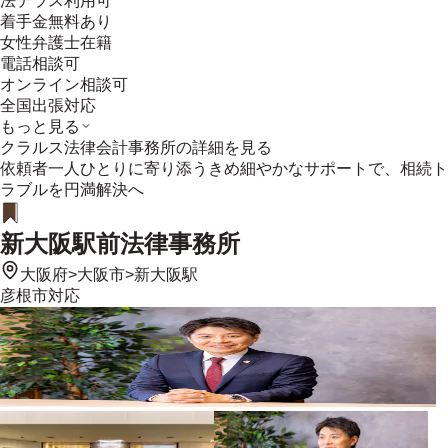
法テラス利用可
着手金無料あり
女性弁護士在籍
電話相談可
オンライン相談可
全国出張対応
もっと見る
クラルス法律会計事務所
の詳細を見る
依頼者一人ひとりに寄り添うきめ細やかなサポートで、相続ト
ラブルを円満解決へ
新大阪駅前法律事務所
大阪府
>
大阪市
>
新大阪駅
彦根市
対応