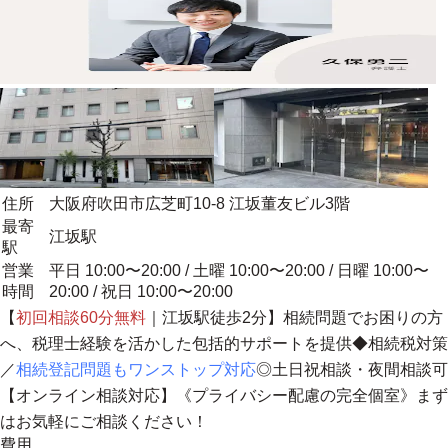
住所
大阪府吹田市広芝町10-8 江坂董友ビル3階
最寄
江坂駅
駅
営業
平日 10:00〜20:00 / 土曜 10:00〜20:00 / 日曜 10:00〜
時間
20:00 / 祝日 10:00〜20:00
【
初回相談60分無料
｜江坂駅徒歩2分】相続問題でお困りの方
へ、
税理士経験を活かした包括的サポートを提供
◆相続税対策
／
相続登記問題もワンストップ対応
◎土日祝相談・夜間相談可
【オンライン相談対応】《プライバシー配慮の完全個室》まず
はお気軽にご相談ください！
費用