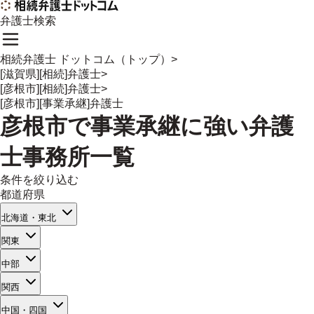
弁護士検索
相続弁護士 ドットコム（トップ）
>
[滋賀県][相続]弁護士
>
[彦根市][相続]弁護士
>
[彦根市][事業承継]弁護士
彦根市
で
事業承継
に強い
弁護
士事務所一覧
条件を絞り込む
都道府県
北海道・東北
関東
中部
関西
中国・四国