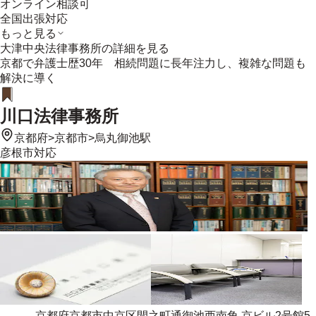
オンライン相談可
全国出張対応
もっと見る
大津中央法律事務所
の詳細を見る
京都で弁護士歴30年 相続問題に長年注力し、複雑な問題も
解決に導く
川口法律事務所
京都府
>
京都市
>
烏丸御池駅
彦根市
対応
京都府京都市中京区間之町通御池西南角 京ビル2号館5