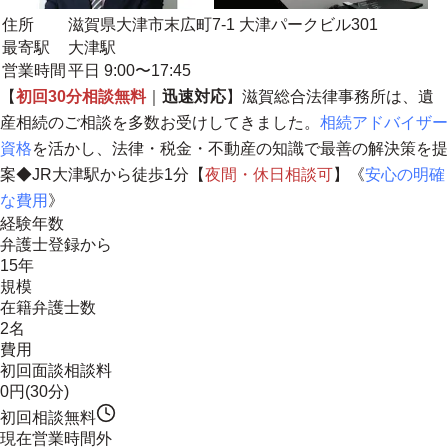
住所
滋賀県大津市末広町7-1 大津パークビル301
最寄駅
大津駅
営業時間
平日 9:00〜17:45
【
初回30分相談無料
｜
迅速対応
】滋賀総合法律事務所は、遺
産相続のご相談を多数お受けしてきました。
相続アドバイザー
資格
を活かし、法律・税金・不動産の知識で最善の解決策を提
案◆JR大津駅から徒歩1分【
夜間・休日相談可
】《
安心の明確
な費用
》
経験年数
弁護士登録から
15年
規模
在籍弁護士数
2名
費用
初回面談相談料
0円(30分)
初回相談無料
現在営業時間外