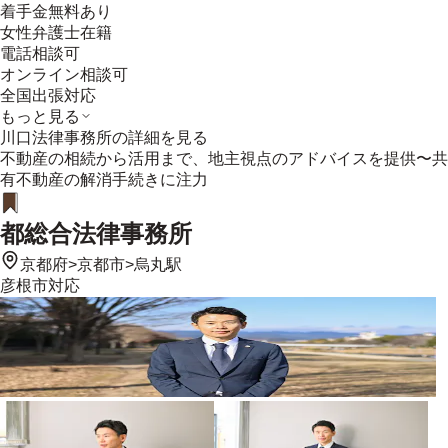
着手金無料あり
女性弁護士在籍
電話相談可
オンライン相談可
全国出張対応
もっと見る
川口法律事務所
の詳細を見る
不動産の相続から活用まで、地主視点のアドバイスを提供〜共
有不動産の解消手続きに注力
都総合法律事務所
京都府
>
京都市
>
烏丸駅
彦根市
対応