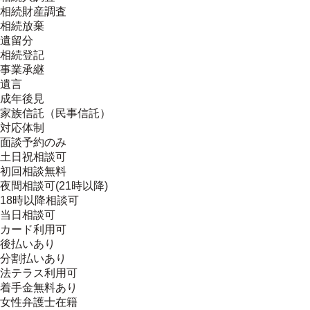
相続財産調査
相続放棄
遺留分
相続登記
事業承継
遺言
成年後見
家族信託（民事信託）
対応体制
面談予約のみ
土日祝相談可
初回相談無料
夜間相談可(21時以降)
18時以降相談可
当日相談可
カード利用可
後払いあり
分割払いあり
法テラス利用可
着手金無料あり
女性弁護士在籍