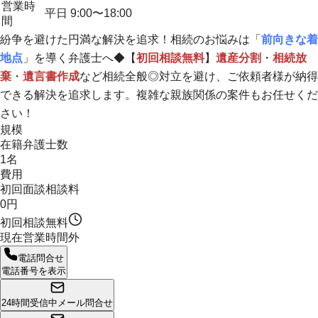
営業時
平日 9:00〜18:00
間
紛争を避けた円満な解決を追求！相続のお悩みは「
前向きな着
地点
」を導く弁護士へ◆【
初回相談無料
】
遺産分割
・
相続放
棄
・
遺言書作成
など相続全般◎対立を避け、ご依頼者様が納得
できる解決を追求します。複雑な親族関係の案件もお任せくだ
さい！
規模
在籍弁護士数
1名
費用
初回面談相談料
0円
初回相談無料
現在営業時間外
電話問合せ
電話番号を表示
24時間受信中
メール問合せ