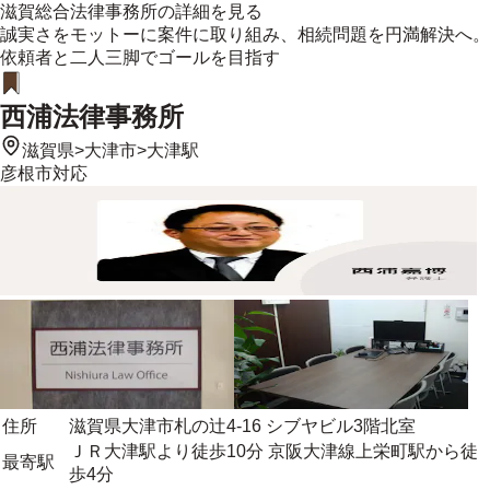
滋賀総合法律事務所
の詳細を見る
誠実さをモットーに案件に取り組み、相続問題を円満解決へ。
依頼者と二人三脚でゴールを目指す
西浦法律事務所
滋賀県
>
大津市
>
大津駅
彦根市
対応
住所
滋賀県大津市札の辻4-16 シブヤビル3階北室
ＪＲ大津駅より徒歩10分 京阪大津線上栄町駅から徒
最寄駅
歩4分