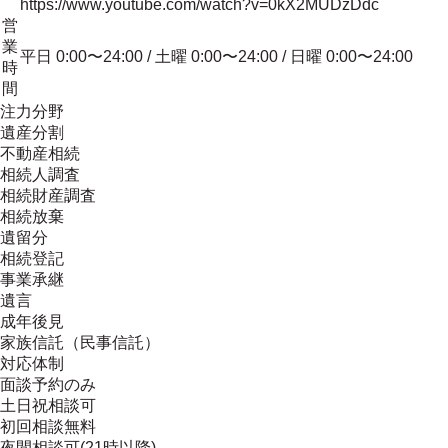
https://www.youtube.com/watch?v=0kX2MUDzDdc
営
業
平日 0:00〜24:00 / 土曜 0:00〜24:00 / 日曜 0:00〜24:00
時
間
注力分野
遺産分割
不動産相続
相続人調査
相続財産調査
相続放棄
遺留分
相続登記
事業承継
遺言
成年後見
家族信託（民事信託）
対応体制
面談予約のみ
土日祝相談可
初回相談無料
夜間相談可(21時以降)