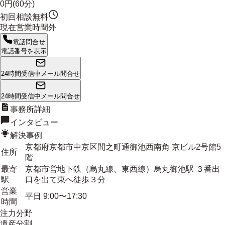
0円(60分)
初回相談無料
現在営業時間外
電話問合せ
電話番号を表示
24時間受信中
メール問合せ
24時間受信中
メール問合せ
事務所詳細
インタビュー
解決事例
京都府京都市中京区間之町通御池西南角 京ビル2号館5
住所
階
最寄
京都市営地下鉄（烏丸線、東西線）烏丸御池駅 ３番出
駅
口を出て東へ徒歩３分
営業
平日 9:00〜17:30
時間
注力分野
遺産分割