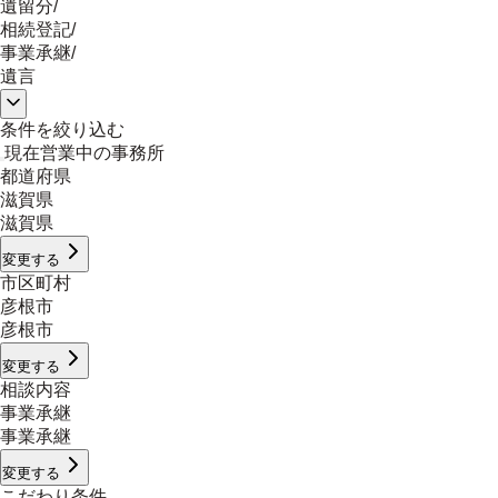
遺留分
/
相続登記
/
事業承継
/
遺言
条件を絞り込む
現在営業中の事務所
都道府県
滋賀県
滋賀県
変更する
市区町村
彦根市
彦根市
変更する
相談内容
事業承継
事業承継
変更する
こだわり条件