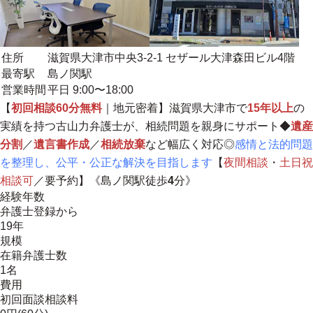
住所
滋賀県大津市中央3-2-1 セザール大津森田ビル4階
最寄駅
島ノ関駅
営業時間
平日 9:00〜18:00
【
初回相談60分無料
｜
地元密着
】滋賀県大津市で
15年以上
の
実績を持つ古山力弁護士が、相続問題を親身にサポート◆
遺産
分割
／
遺言書作成
／
相続放棄
など幅広く対応◎
感
情と法的問題
を整理し、公平・公正な解決を目指しま
す
【
夜間相談
・
土日祝
相談可
／要予約】《島ノ関駅徒歩
4
分》
経験年数
弁護士登録から
19年
規模
在籍弁護士数
1名
費用
初回面談相談料