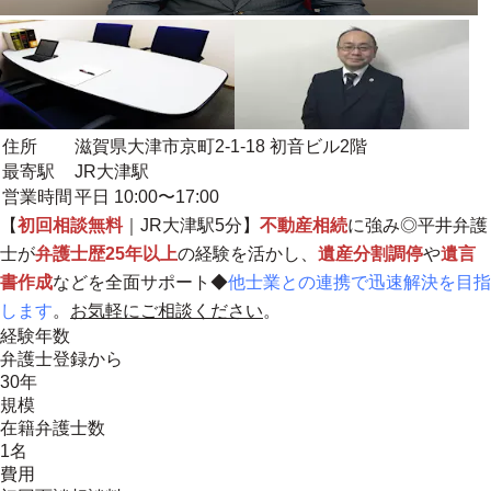
住所
滋賀県大津市京町2-1-18 初音ビル2階
最寄駅
JR大津駅
営業時間
平日 10:00〜17:00
【
初回相談無料
｜JR大津駅5分】
不動産相続
に強み◎平井弁護
士が
弁護士歴25年以上
の経験を活かし、
遺産分割調停
や
遺言
書作成
などを全面サポート◆
他士業との連携で迅速解決を目指
します
。
お気軽にご相談ください
。
経験年数
弁護士登録から
30年
規模
在籍弁護士数
1名
費用