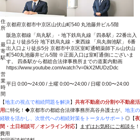
住
京都府京都市中京区山伏山町540 丸池藤井ビル5階
所
阪急京都線「烏丸駅」・地下鉄烏丸線「四条駅」22番出入
口より徒歩5分 地下鉄烏丸線・東西線 「烏丸御池駅」 6番
最
出入口より徒歩5分 京都市中京区室町通蛸薬師下ル山伏山
寄
町540丸池藤井ビル5階 ※正面入口は室町通側にございま
駅
す。 四条駅から都総合法律事務所までの道案内動画
https://www.youtube.com/watch?v=0kX2MUDzDdc
営
業
平日 0:00〜24:00 / 土曜 0:00〜24:00 / 日曜 0:00〜24:00
時
間
【
地主の視点で相続問題を解決
】
共有不動産の分割や不動産活
用
に特化！◆京都市の都総合法律事務所高谷弁護士が、
地主の
経験を活かし、次世代への相続対策をトータルサポート
◎【
夜
間・土日相談可
／
オンライン対応
】
まずはお気軽にご相談を
！
費用