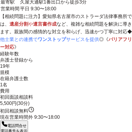
最寄駅
久屋大通駅1番出口から徒歩3分
営業時間
平日 9:30〜18:00
【相続問題に注力】愛知県名古屋市のストラーダ法律事務所で
は、
遺産分割
や
遺言書作成
など、複雑な相続問題を解決に導き
ます。
親族間の感情的な対立を和らげ、迅速かつ丁寧に対応
◆
他士業との連携で
ワンストップ
サービスを提供
◎《
バリアフリ
ー対応
》
経験年数
弁護士登録から
19年
規模
在籍弁護士数
1名
費用
初回面談相談料
5,500円(30分)
初回相談無料
現在営業時間外
9:30〜18:00
電話問合せ
電話番号を表示