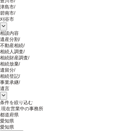
豊川市
/
津島市
/
碧南市
/
刈谷市
相談内容
遺産分割
/
不動産相続
/
相続人調査
/
相続財産調査
/
相続放棄
/
遺留分
/
相続登記
/
事業承継
/
遺言
条件を絞り込む
現在営業中の事務所
都道府県
愛知県
愛知県