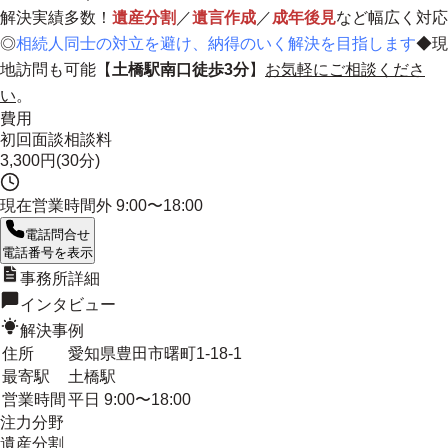
解決実績多数！
遺産分割
／
遺言作成
／
成年後見
など幅広く対応
◎
相続人同士の対立を避け、納得のいく解決を目指します
◆現
地訪問も可能【
土橋駅南口徒歩3分
】
お気軽にご相談くださ
い
。
費用
初回面談相談料
3,300円(30分)
現在営業時間外
9:00〜18:00
電話問合せ
電話番号を表示
事務所詳細
インタビュー
解決事例
住所
愛知県豊田市曙町1-18-1
最寄駅
土橋駅
営業時間
平日 9:00〜18:00
注力分野
遺産分割