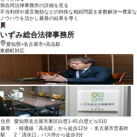
旭合同法律事務所
の詳細を見る
不当利得や遺言無効などの特殊な相続問題を多数解決〜豊富な
ノウハウを活かし最善の結果を導く
いずみ総合法律事務所
愛知県
>
名古屋市
>
高岳駅
東郷町
対応
住所
愛知県名古屋市東区白壁1-45 白壁ビル510
最寄
・桜通線「高岳駅」から徒歩12分 ・名古屋市営基幹
駅
2「清水口」バス停から徒歩3分