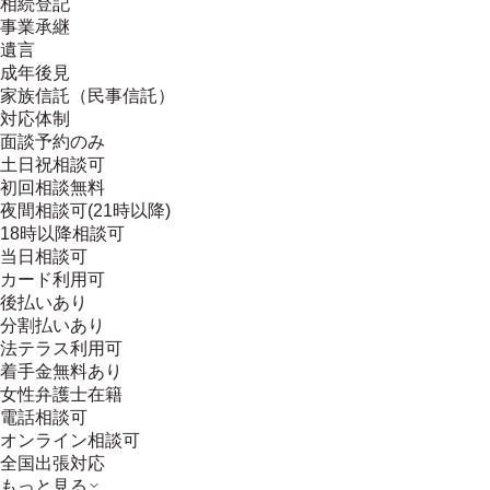
相続登記
事業承継
遺言
成年後見
家族信託（民事信託）
対応体制
面談予約のみ
土日祝相談可
初回相談無料
夜間相談可(21時以降)
18時以降相談可
当日相談可
カード利用可
後払いあり
分割払いあり
法テラス利用可
着手金無料あり
女性弁護士在籍
電話相談可
オンライン相談可
全国出張対応
もっと見る