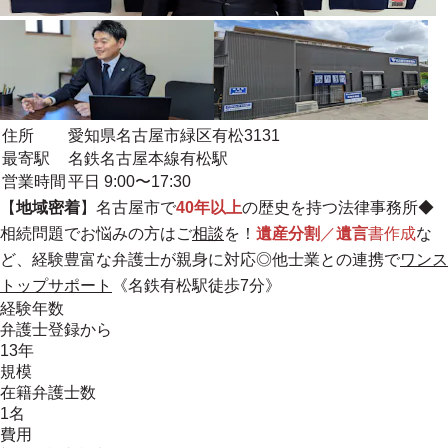
住所
愛知県名古屋市緑区有松3131
最寄駅
名鉄名古屋本線有松駅
営業時間
平日 9:00〜17:30
【
地域密着
】名古屋市で
40年以上
の歴史を持つ法律事務所◆
相続問題でお悩みの方はご
相談
を！
遺産分割
／
遺言
書作成
な
ど、経験豊富な弁護士が親身に対応◎他士業との連携で
ワンス
トップサポート
《名鉄有松駅徒歩7分》
経験年数
弁護士登録から
13年
規模
在籍弁護士数
1名
費用