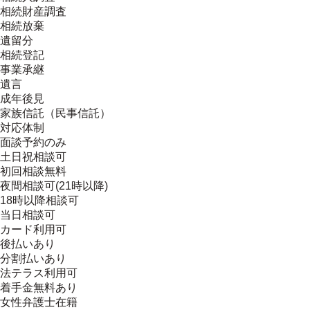
相続財産調査
相続放棄
遺留分
相続登記
事業承継
遺言
成年後見
家族信託（民事信託）
対応体制
面談予約のみ
土日祝相談可
初回相談無料
夜間相談可(21時以降)
18時以降相談可
当日相談可
カード利用可
後払いあり
分割払いあり
法テラス利用可
着手金無料あり
女性弁護士在籍