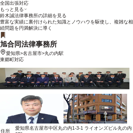
全国出張対応
もっと見る
鈴木誠法律事務所
の詳細を見る
豊富な実績に裏付けられた知識とノウハウを駆使し、複雑な相
続問題を円満解決に導く
旭合同法律事務所
愛知県
>
名古屋市
>
丸の内駅
東郷町
対応
愛知県名古屋市中区丸の内1-3-1 ライオンズビル丸の内
住所