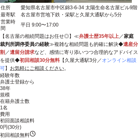
住所
愛知県名古屋市中区錦3-6-34 太陽生命名古屋ビル9階
最寄駅
名古屋市営地下鉄・栄駅と久屋大通駅から5分
営業時
平日 9:00〜17:00
間
【名古屋の相続問題はお任せ◎】≪
弁護士歴35年以上
／
家庭
裁判所調停委員の経験
≫複雑な相続問題も的確に解決◆
遺産分
割
／
遺留分請求
など、感情に寄り添いつつ合理的なアドバイス
を提供◆
初回相談30分無料
【久屋大通駅3分／
オンライン相談
可
】
お気軽にご相談ください
。
経験年数
弁護士登録から
38年
規模
在籍弁護士数
1名
費用
初回面談相談料
0円(30分)
初回相談無料