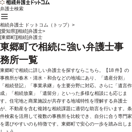
弁護士検索
相続弁護士 ドットコム（トップ）
>
[愛知県][相続]弁護士
>
[東郷町][相続]弁護士
東郷町
で
相続に強い
弁護士事
務所一覧
東郷町で相続に詳しい弁護士を探すならこちら。【18 件】の
事務所が春木・清水・和合などの地域にあり、「遺産分割」
「相続登記」「事業承継」を主要分野に対応。さらに「遺言作
成」「相続放棄」「遺留分」といった多様な相談にも応じま
す。住宅地と商業施設が共存する地域特性を理解する弁護士
が、不動産を含む複雑な相続課題に適切な助言を行います。条
件検索を活用して複数の事務所を比較でき、自分に合う専門家
を選びやすいのも特徴です。東郷町で安心の一歩を踏み出しま
しょう。