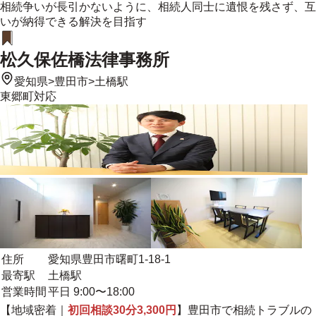
相続争いが長引かないように、相続人同士に遺恨を残さず、互
いが納得できる解決を目指す
松久保佐橋法律事務所
愛知県
>
豊田市
>
土橋駅
東郷町
対応
住所
愛知県豊田市曙町1-18-1
最寄駅
土橋駅
営業時間
平日 9:00〜18:00
【
地域密着
｜
初回相談30分3,300円
】豊田市で相続トラブルの