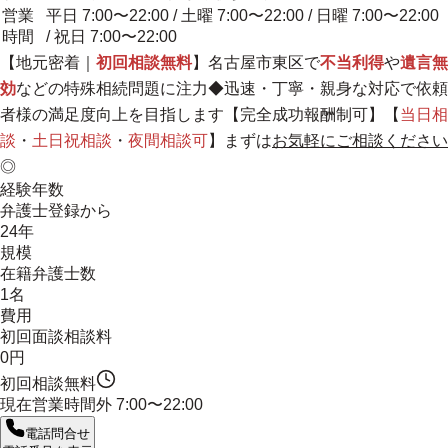
営業
平日 7:00〜22:00 / 土曜 7:00〜22:00 / 日曜 7:00〜22:00
時間
/ 祝日 7:00〜22:00
【
地元密着
｜
初回相談無料
】名古屋市東区で
不当利得
や
遺言無
効
などの特殊相続問題に注力◆
迅速・丁寧・親身な対応で依頼
者様の満足度向上を目指します
【完全成功報酬制可】【
当日相
談
・
土日祝相談
・
夜間相談可
】まずは
お気軽にご相談ください
◎
経験年数
弁護士登録から
24年
規模
在籍弁護士数
1名
費用
初回面談相談料
0円
初回相談無料
現在営業時間外
7:00〜22:00
電話問合せ