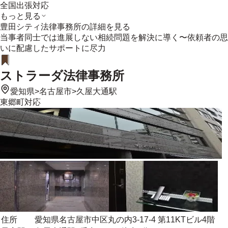
全国出張対応
もっと見る
豊田シティ法律事務所
の詳細を見る
当事者同士では進展しない相続問題を解決に導く〜依頼者の思
いに配慮したサポートに尽力
ストラーダ法律事務所
愛知県
>
名古屋市
>
久屋大通駅
東郷町
対応
住所
愛知県名古屋市中区丸の内3-17-4 第11KTビル4階