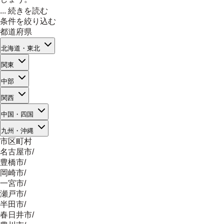
...
続きを読む
条件を絞り込む
都道府県
北海道・東北
関東
中部
関西
中国・四国
九州・沖縄
市区町村
名古屋市
/
豊橋市
/
岡崎市
/
一宮市
/
瀬戸市
/
半田市
/
春日井市
/