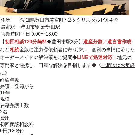
住所
愛知県豊田市若宮町7-2-5 クリスタルビル4階
最寄駅
豊田市駅 新豊田駅
営業時間
平日 9:00〜18:00
【
初回相談120分無料
◆豊田市駅
3
分】
遺産分割
／
遺言書作成
など
相続
全般に注力◎
依頼者に寄り添い、個別の事情に応じた
オーダーメイドの解決策をご提案
◆
LINEで迅速対応
！
地元の
専門家と連携し、円満な解決を目指します◆《
ご相談はお気軽
に
》
経験年数
弁護士登録から
16年
規模
在籍弁護士数
2名
費用
初回面談相談料
0円(120分)