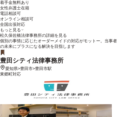
着手金無料あり
女性弁護士在籍
電話相談可
オンライン相談可
全国出張対応
もっと見る
松久保佐橋法律事務所
の詳細を見る
個別の事情に応じたオーダーメイドの対応がモットー。当事者
の未来にプラスになる解決を目指します
豊田シティ法律事務所
愛知県
>
豊田市
>
豊田市駅
東郷町
対応