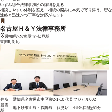
いずみ総合法律事務所
の詳細を見る
相談しやすい体制を整え、相続の悩みに本気で寄り添う。密な
連絡と迅速かつ丁寧な対応がモットー
名古屋Ｈ＆Ｙ法律事務所
愛知県
>
名古屋市
>
伏見駅
東郷町
対応
住所
愛知県名古屋市中区栄2-1-10 伏見フジビル602
最寄
地下鉄東山線・鶴舞線 伏見駅 4番出口徒歩1分
駅