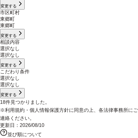
変更する
市区町村
東郷町
東郷町
変更する
相談内容
選択なし
選択なし
変更する
こだわり条件
選択なし
選択なし
変更する
18
件見つかりました。
※
利用規約
・
個人情報保護方針
に同意の上、各法律事務所にご
連絡ください。
更新日：
2026/08/10
並び順について