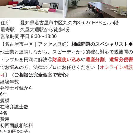
住所
愛知県名古屋市中区丸の内3-6-27 EBSビル5階
最寄駅
久屋大通駅から徒歩4分
営業時間
平日 9:30〜18:30
【名古屋市中区｜アクセス良好】
相続問題のスペシャリスト
◆
他士業と連携しながら、スピーディかつ的確な対応で親族間の
トラブルを円満に解決◎
財産使い込み
や
遺産分割
、
遺留分侵害
でお悩みの方、法律のプロにお任せください【
オンライン相談
可
】《
ご相談は完全個室で安心
》
経験年数
弁護士登録から
6年
規模
在籍弁護士数
4名
費用
初回面談相談料
5,500円(30分)