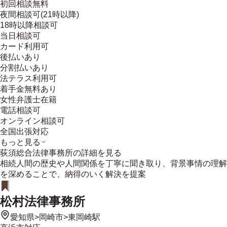
初回相談無料
夜間相談可(21時以降)
18時以降相談可
当日相談可
カード利用可
後払いあり
分割払いあり
法テラス利用可
着手金無料あり
女性弁護士在籍
電話相談可
オンライン相談可
全国出張対応
もっと見る
荻須総合法律事務所
の詳細を見る
相続人間の歴史や人間関係を丁寧に聞き取り、背景事情の理解
を深めることで、納得のいく解決を提案
松村法律事務所
愛知県
>
岡崎市
>
東岡崎駅