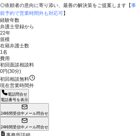
◎
依頼者の意向に寄り添い、最善の解決策をご提案します
【
事
前予約で営業時間外も対応可
】
経験年数
弁護士登録から
22年
規模
在籍弁護士数
1名
費用
初回面談相談料
0円(30分)
初回相談無料
現在営業時間外
電話問合せ
電話番号を表示
24時間受信中
メール問合せ
24時間受信中
メール問合せ
事務所詳細