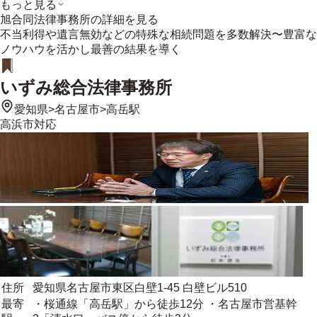
もっと見る
旭合同法律事務所
の詳細を見る
不当利得や遺言無効などの特殊な相続問題を多数解決〜豊富な
ノウハウを活かし最善の結果を導く
いずみ総合法律事務所
愛知県
>
名古屋市
>
高岳駅
高浜市
対応
住所
愛知県名古屋市東区白壁1-45 白壁ビル510
最寄
・桜通線「高岳駅」から徒歩12分 ・名古屋市営基幹