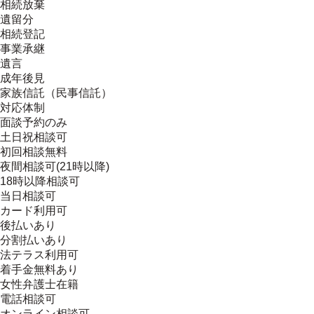
相続放棄
遺留分
相続登記
事業承継
遺言
成年後見
家族信託（民事信託）
対応体制
面談予約のみ
土日祝相談可
初回相談無料
夜間相談可(21時以降)
18時以降相談可
当日相談可
カード利用可
後払いあり
分割払いあり
法テラス利用可
着手金無料あり
女性弁護士在籍
電話相談可
オンライン相談可