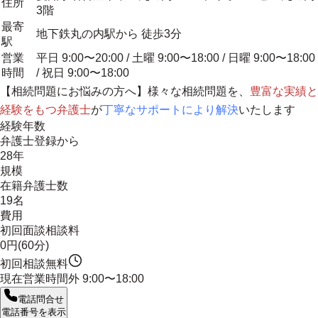
住所
3階
最寄
地下鉄丸の内駅から 徒歩3分
駅
営業
平日 9:00〜20:00 / 土曜 9:00〜18:00 / 日曜 9:00〜18:00
時間
/ 祝日 9:00〜18:00
【相続問題にお悩みの方へ】様々な相続問題を、
豊富な実績と
経験をもつ弁護士
が
丁寧なサポートにより解決
いたします
経験年数
弁護士登録から
28年
規模
在籍弁護士数
19名
費用
初回面談相談料
0円(60分)
初回相談無料
現在営業時間外
9:00〜18:00
電話問合せ
電話番号を表示