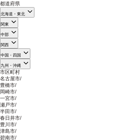
都道府県
北海道・東北
関東
中部
関西
中国・四国
九州・沖縄
市区町村
名古屋市
/
豊橋市
/
岡崎市
/
一宮市
/
瀬戸市
/
半田市
/
春日井市
/
豊川市
/
津島市
/
碧南市
/