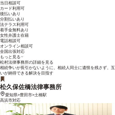
当日相談可
カード利用可
後払いあり
分割払いあり
法テラス利用可
着手金無料あり
女性弁護士在籍
電話相談可
オンライン相談可
全国出張対応
もっと見る
松村法律事務所
の詳細を見る
相続争いが長引かないように、相続人同士に遺恨を残さず、互
いが納得できる解決を目指す
松久保佐橋法律事務所
愛知県
>
豊田市
>
土橋駅
高浜市
対応