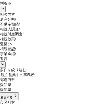
刈谷市
相談内容
遺産分割
/
不動産相続
/
相続人調査
/
相続財産調査
/
相続放棄
/
遺留分
/
相続登記
/
事業承継
/
遺言
条件を絞り込む
現在営業中の事務所
都道府県
愛知県
愛知県
変更する
市区町村