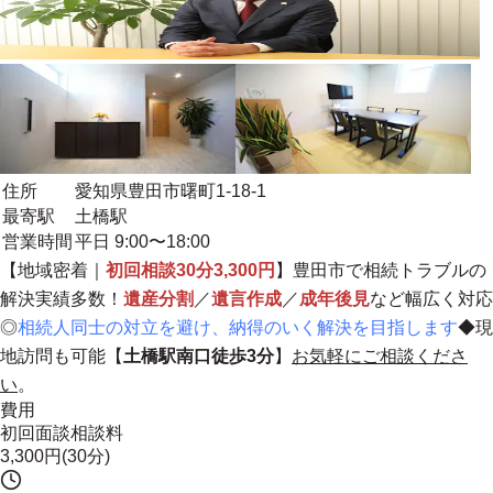
住所
愛知県豊田市曙町1-18-1
最寄駅
土橋駅
営業時間
平日 9:00〜18:00
【
地域密着
｜
初回相談30分3,300円
】豊田市で相続トラブルの
解決実績多数！
遺産分割
／
遺言作成
／
成年後見
など幅広く対応
◎
相続人同士の対立を避け、納得のいく解決を目指します
◆現
地訪問も可能【
土橋駅南口徒歩3分
】
お気軽にご相談くださ
い
。
費用
初回面談相談料
3,300円(30分)