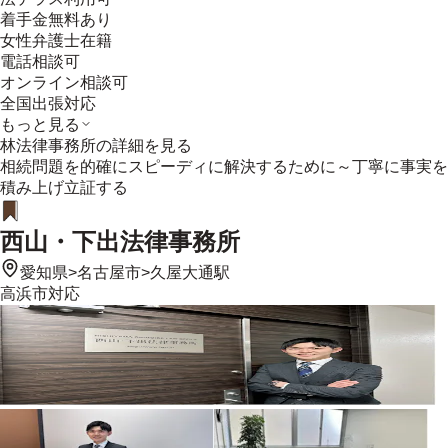
着手金無料あり
女性弁護士在籍
電話相談可
オンライン相談可
全国出張対応
もっと見る
林法律事務所
の詳細を見る
相続問題を的確にスピーディに解決するために～丁寧に事実を
積み上げ立証する
西山・下出法律事務所
愛知県
>
名古屋市
>
久屋大通駅
高浜市
対応