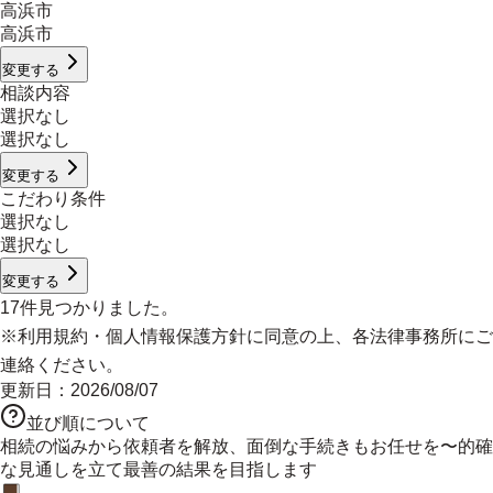
高浜市
高浜市
変更する
相談内容
選択なし
選択なし
変更する
こだわり条件
選択なし
選択なし
変更する
17
件見つかりました。
※
利用規約
・
個人情報保護方針
に同意の上、各法律事務所にご
連絡ください。
更新日：
2026/08/07
並び順について
相続の悩みから依頼者を解放、面倒な手続きもお任せを〜的確
な見通しを立て最善の結果を目指します