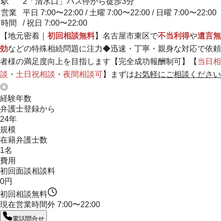
駅
2「清水口」バス停から徒歩3分
営業
平日 7:00〜22:00 / 土曜 7:00〜22:00 / 日曜 7:00〜22:00
時間
/ 祝日 7:00〜22:00
【
地元密着
｜
初回相談無料
】名古屋市東区で
不当利得
や
遺言無
効
などの特殊相続問題に注力◆
迅速・丁寧・親身な対応で依頼
者様の満足度向上を目指します
【完全成功報酬制可】【
当日相
談
・
土日祝相談
・
夜間相談可
】まずは
お気軽にご相談ください
◎
経験年数
弁護士登録から
24年
規模
在籍弁護士数
1名
費用
初回面談相談料
0円
初回相談無料
現在営業時間外
7:00〜22:00
電話問合せ