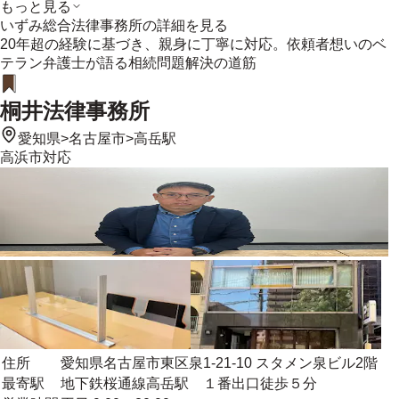
もっと見る
いずみ総合法律事務所
の詳細を見る
20年超の経験に基づき、親身に丁寧に対応。依頼者想いのベ
テラン弁護士が語る相続問題解決の道筋
桐井法律事務所
愛知県
>
名古屋市
>
高岳駅
高浜市
対応
住所
愛知県名古屋市東区泉1-21-10 スタメン泉ビル2階
最寄駅
地下鉄桜通線高岳駅 １番出口徒歩５分