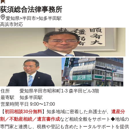
荻須総合法律事務所
愛知県
>
半田市
>
知多半田駅
高浜市
対応
住所
愛知県半田市昭和町1-3 森半田ビル3階
最寄駅
知多半田駅
営業時間
平日 9:00〜17:00
【
初回相談30分無料
】知多地域に密着した弁護士が、
遺産分
割／不動産相続／遺言書作成
など相続全般をサポート◆地域の
専門家と連携し、税務や登記も含めたトータルサポートを提供