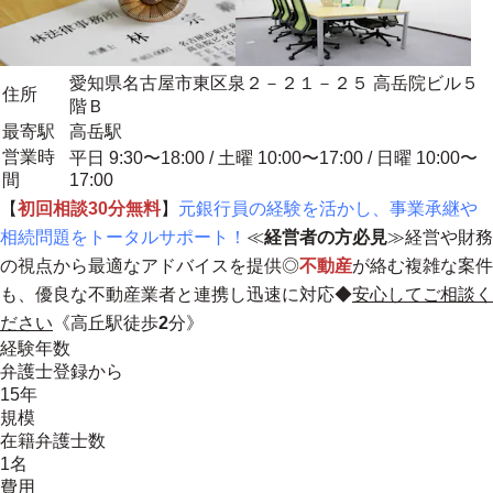
愛知県名古屋市東区泉２－２１－２５ 高岳院ビル５
住所
階Ｂ
最寄駅
高岳駅
営業時
平日 9:30〜18:00 / 土曜 10:00〜17:00 / 日曜 10:00〜
間
17:00
【
初回相談30分無料
】
元銀行員の経験を活かし、事業承継や
相続問題をトータルサポート！
≪
経営者の方必見
≫経営や財務
の視点から最適なアドバイスを提供◎
不動産
が絡む複雑な案件
も、優良な不動産業者と連携し迅速に対応◆
安心してご相談く
ださい
《高丘駅徒歩
2
分》
経験年数
弁護士登録から
15年
規模
在籍弁護士数
1名
費用