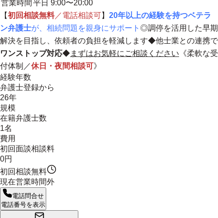
営業時間
平日 9:00〜20:00
【
初回相談無料
／電話相談可
】
20年以上の経験を持つベテラ
ン弁護士
が、相続問題を親身にサポート
◎調停を活用した早期
解決を目指し、依頼者の負担を軽減します◆他士業との連携で
ワンストップ対応
◆
まずはお気軽にご相談ください
《柔軟な受
付体制／
休日・夜間相談可
》
経験年数
弁護士登録から
26年
規模
在籍弁護士数
1名
費用
初回面談相談料
0円
初回相談無料
現在営業時間外
電話問合せ
電話番号を表示