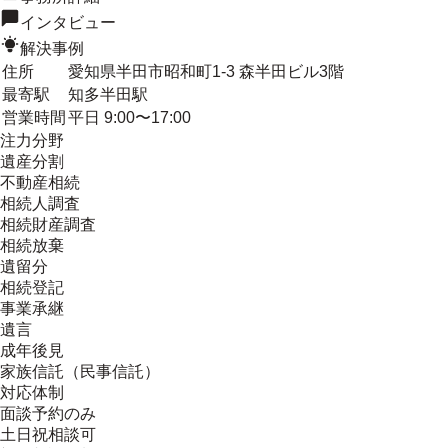
インタビュー
解決事例
住所
愛知県半田市昭和町1-3 森半田ビル3階
最寄駅
知多半田駅
営業時間
平日 9:00〜17:00
注力分野
遺産分割
不動産相続
相続人調査
相続財産調査
相続放棄
遺留分
相続登記
事業承継
遺言
成年後見
家族信託（民事信託）
対応体制
面談予約のみ
土日祝相談可