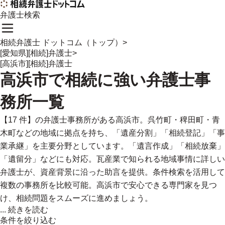
弁護士検索
相続弁護士 ドットコム（トップ）
>
[愛知県][相続]弁護士
>
[高浜市][相続]弁護士
高浜市
で
相続に強い
弁護士事
務所一覧
【17 件】の弁護士事務所がある高浜市。呉竹町・稗田町・青
木町などの地域に拠点を持ち、「遺産分割」「相続登記」「事
業承継」を主要分野としています。「遺言作成」「相続放棄」
「遺留分」などにも対応。瓦産業で知られる地域事情に詳しい
弁護士が、資産背景に沿った助言を提供。条件検索を活用して
複数の事務所を比較可能。高浜市で安心できる専門家を見つ
け、相続問題をスムーズに進めましょう。
...
続きを読む
条件を絞り込む