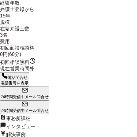
経験年数
弁護士登録から
15年
規模
在籍弁護士数
3名
費用
初回面談相談料
0円(60分)
初回相談無料
現在営業時間外
電話問合せ
電話番号を表示
24時間受信中
メール問合せ
24時間受信中
メール問合せ
事務所詳細
インタビュー
解決事例