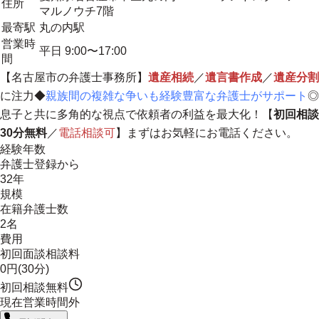
住所
マルノウチ7階
最寄駅
丸の内駅
営業時
平日 9:00〜17:00
間
【名古屋市の弁護士事務所】
遺産相続
／
遺言書作成
／
遺産分割
に注力◆
親族間の複雑な争いも経験豊富な弁護士がサポート
◎
息子と共に多角的な視点で依頼者の利益を最大化！【
初回相談
30分無料
／
電話相談可
】まずはお気軽にお電話ください。
経験年数
弁護士登録から
32年
規模
在籍弁護士数
2名
費用
初回面談相談料
0円(30分)
初回相談無料
現在営業時間外