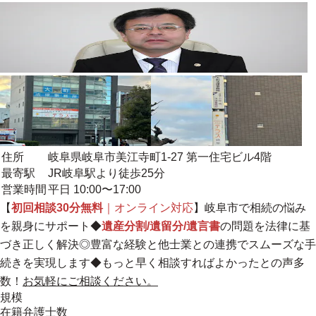
住所
岐阜県岐阜市美江寺町1-27 第一住宅ビル4階
最寄駅
JR岐阜駅より徒歩25分
営業時間
平日 10:00〜17:00
【
初回相談30分無料
｜オンライン対応
】岐阜市で相続の悩み
を親身にサポート◆
遺産分割/遺留分/遺言書
の問題を法律に基
づき正しく解決◎
豊富な経験と他士業との連携でスムーズな手
続きを実現します
◆もっと早く相談すればよかったとの声多
数！
お気軽にご相談ください。
規模
在籍弁護士数