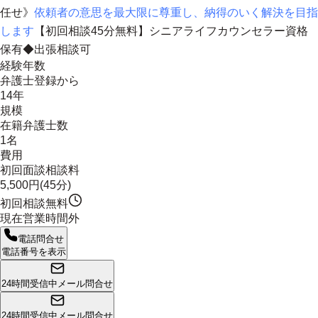
任せ》
依頼者の意思を最大限に尊重し、納得のいく解決を目指
します
【初回相談45分無料】
シニアライフカウンセラー資格
保有
◆出張相談可
経験年数
弁護士登録から
14年
規模
在籍弁護士数
1名
費用
初回面談相談料
5,500円(45分)
初回相談無料
現在営業時間外
電話問合せ
電話番号を表示
24時間受信中
メール問合せ
24時間受信中
メール問合せ