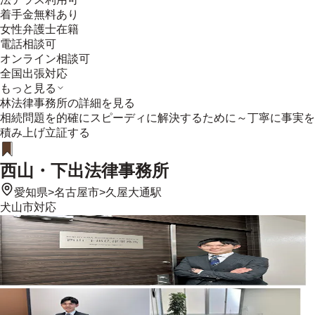
着手金無料あり
女性弁護士在籍
電話相談可
オンライン相談可
全国出張対応
もっと見る
林法律事務所
の詳細を見る
相続問題を的確にスピーディに解決するために～丁寧に事実を
積み上げ立証する
西山・下出法律事務所
愛知県
>
名古屋市
>
久屋大通駅
犬山市
対応