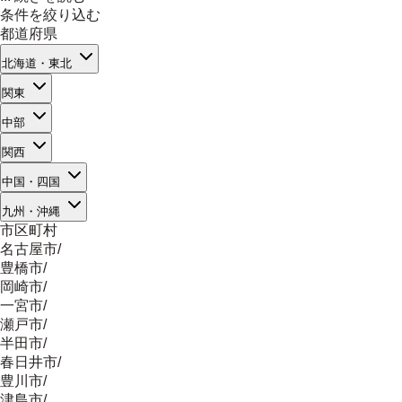
条件を絞り込む
都道府県
北海道・東北
関東
中部
関西
中国・四国
九州・沖縄
市区町村
名古屋市
/
豊橋市
/
岡崎市
/
一宮市
/
瀬戸市
/
半田市
/
春日井市
/
豊川市
/
津島市
/