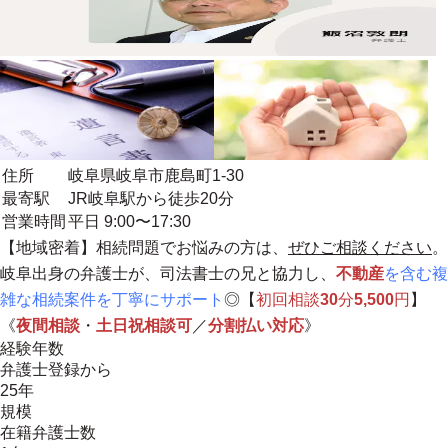
住所
岐阜県岐阜市鹿島町1-30
最寄駅
JR岐阜駅から徒歩20分
営業時間
平日 9:00〜17:30
【
地域密着
】相続問題でお悩みの方は、
ぜひご相談ください
。
岐阜出身の弁護士が、司法書士の兄と協力し、
不動産
を含む複
雑な相続案件を丁寧にサポート
◎【
初回相談
30
分
5,500
円
】
《
夜間相談
・
土日祝相談可
／
分割払い対応
》
経験年数
弁護士登録から
25年
規模
在籍弁護士数