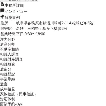
事務所詳細
インタビュー
解決事例
住所
岐阜県各務原市鵜沼川崎町2-114 松崎ビル3階
最寄駅
名鉄「三柿野」駅から徒歩3分
営業時間
平日 9:30〜18:00
注力分野
遺産分割
不動産相続
相続人調査
相続財産調査
相続放棄
遺留分
相続登記
事業承継
遺言
成年後見
家族信託（民事信託）
対応体制
面談予約のみ