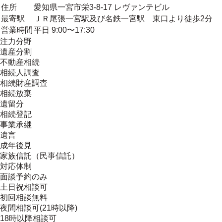
住所
愛知県一宮市栄3-8-17 レヴァンテビル
最寄駅
ＪＲ尾張一宮駅及び名鉄一宮駅 東口より徒歩2分
営業時間
平日 9:00〜17:30
注力分野
遺産分割
不動産相続
相続人調査
相続財産調査
相続放棄
遺留分
相続登記
事業承継
遺言
成年後見
家族信託（民事信託）
対応体制
面談予約のみ
土日祝相談可
初回相談無料
夜間相談可(21時以降)
18時以降相談可