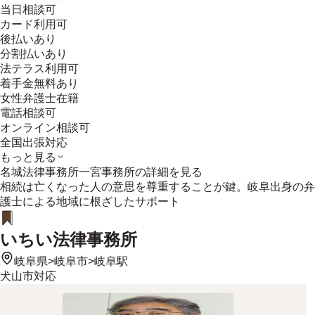
当日相談可
カード利用可
後払いあり
分割払いあり
法テラス利用可
着手金無料あり
女性弁護士在籍
電話相談可
オンライン相談可
全国出張対応
もっと見る
名城法律事務所一宮事務所
の詳細を見る
相続は亡くなった人の意思を尊重することが鍵。岐阜出身の弁
護士による地域に根ざしたサポート
いちい法律事務所
岐阜県
>
岐阜市
>
岐阜駅
犬山市
対応