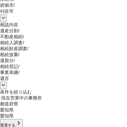
碧南市
/
刈谷市
相談内容
遺産分割
/
不動産相続
/
相続人調査
/
相続財産調査
/
相続放棄
/
遺留分
/
相続登記
/
事業承継
/
遺言
条件を絞り込む
現在営業中の事務所
都道府県
愛知県
愛知県
変更する