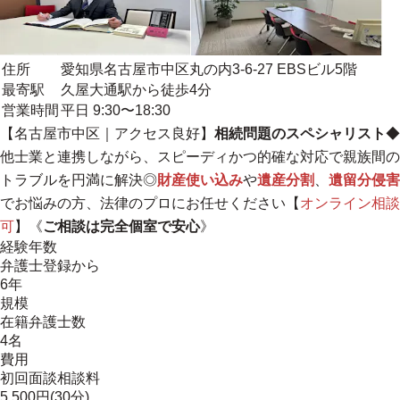
住所
愛知県名古屋市中区丸の内3-6-27 EBSビル5階
最寄駅
久屋大通駅から徒歩4分
営業時間
平日 9:30〜18:30
【名古屋市中区｜アクセス良好】
相続問題のスペシャリスト
◆
他士業と連携しながら、スピーディかつ的確な対応で親族間の
トラブルを円満に解決◎
財産使い込み
や
遺産分割
、
遺留分侵害
でお悩みの方、法律のプロにお任せください【
オンライン相談
可
】《
ご相談は完全個室で安心
》
経験年数
弁護士登録から
6年
規模
在籍弁護士数
4名
費用
初回面談相談料
5,500円(30分)