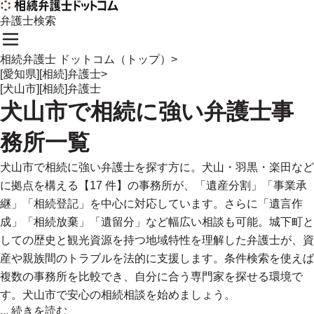
弁護士検索
相続弁護士 ドットコム（トップ）
>
[愛知県][相続]弁護士
>
[犬山市][相続]弁護士
犬山市
で
相続に強い
弁護士事
務所一覧
犬山市で相続に強い弁護士を探す方に。犬山・羽黒・楽田など
に拠点を構える【17 件】の事務所が、「遺産分割」「事業承
継」「相続登記」を中心に対応しています。さらに「遺言作
成」「相続放棄」「遺留分」など幅広い相談も可能。城下町と
しての歴史と観光資源を持つ地域特性を理解した弁護士が、資
産や親族間のトラブルを法的に支援します。条件検索を使えば
複数の事務所を比較でき、自分に合う専門家を探せる環境で
す。犬山市で安心の相続相談を始めましょう。
...
続きを読む