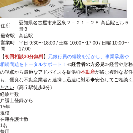
愛知県名古屋市東区泉２－２１－２５ 高岳院ビル５
住所
階Ｂ
最寄駅
高岳駅
営業時
平日 9:30〜18:00 / 土曜 10:00〜17:00 / 日曜 10:00〜
間
17:00
【
初回相談30分無料
】
元銀行員の経験を活かし、事業承継や
相続問題をトータルサポート！
≪
経営者の方必見
≫経営や財務
の視点から最適なアドバイスを提供◎
不動産
が絡む複雑な案件
も、優良な不動産業者と連携し迅速に対応◆
安心してご相談く
ださい
《高丘駅徒歩
2
分》
経験年数
弁護士登録から
15年
規模
在籍弁護士数
1名
費用