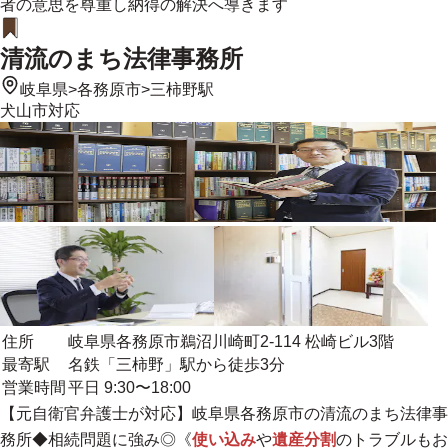
者の意思を尊重し納得の解決へ導きます
清流のまち法律事務所
岐阜県
>
各務原市
>
三柿野駅
犬山市
対応
住所
岐阜県各務原市鵜沼川崎町2-114 松崎ビル3階
最寄駅
名鉄「三柿野」駅から徒歩3分
営業時間
平日 9:30〜18:00
【元自衛官弁護士が対応】岐阜県各務原市の清流のまち法律事
務所◆相続問題に強み◎《
使い込み
や
遺産分割
のトラブルもお