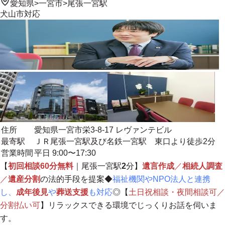
愛知県
>
一宮市
>
尾張一宮駅
犬山市
対応
住所
愛知県一宮市栄3-8-17 レヴァンテビル
最寄駅
ＪＲ尾張一宮駅及び名鉄一宮駅 東口より徒歩2分
営業時間
平日 9:00〜17:30
【
初回相談60分無料
｜尾張一宮駅
2
分】
遺言作成
／
相続人調査
／
遺産分割
の法的手段を提案◆
福祉機関やNPO法人と連携
し、
成年後見
や
葬送支援
も対応
◎【
土日祝相談・夜間相談可／
分割払い可
】リラックスできる環境でじっくりお話を伺いま
す。