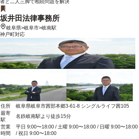
者と二人三脚で相続問題を解決
坂井田法律事務所
岐阜県
>
岐阜市
>
岐南駅
神戸町
対応
住所
岐阜県岐阜市茜部本郷3-61-8 シングルライフ茜105
最寄
名鉄岐南駅より徒歩15分
駅
営業
平日 9:00〜18:00 / 土曜 9:00〜18:00 / 日曜 9:00〜18:00
時間
/ 祝日 9:00〜18:00