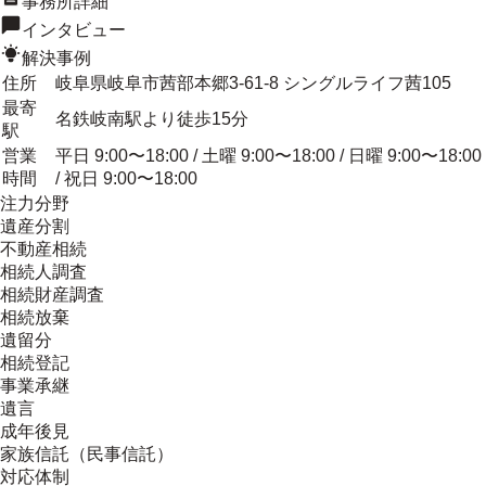
事務所詳細
インタビュー
解決事例
住所
岐阜県岐阜市茜部本郷3-61-8 シングルライフ茜105
最寄
名鉄岐南駅より徒歩15分
駅
営業
平日 9:00〜18:00 / 土曜 9:00〜18:00 / 日曜 9:00〜18:00
時間
/ 祝日 9:00〜18:00
注力分野
遺産分割
不動産相続
相続人調査
相続財産調査
相続放棄
遺留分
相続登記
事業承継
遺言
成年後見
家族信託（民事信託）
対応体制