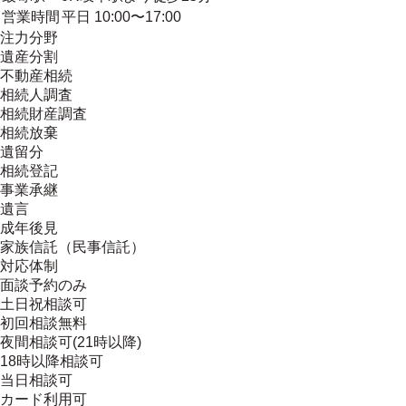
営業時間
平日 10:00〜17:00
注力分野
遺産分割
不動産相続
相続人調査
相続財産調査
相続放棄
遺留分
相続登記
事業承継
遺言
成年後見
家族信託（民事信託）
対応体制
面談予約のみ
土日祝相談可
初回相談無料
夜間相談可(21時以降)
18時以降相談可
当日相談可
カード利用可