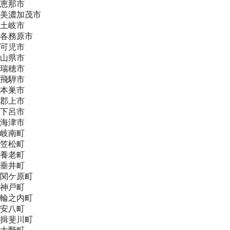
恵那市
美濃加茂市
土岐市
各務原市
可児市
山県市
瑞穂市
飛騨市
本巣市
郡上市
下呂市
海津市
岐南町
笠松町
養老町
垂井町
関ケ原町
神戸町
輪之内町
安八町
揖斐川町