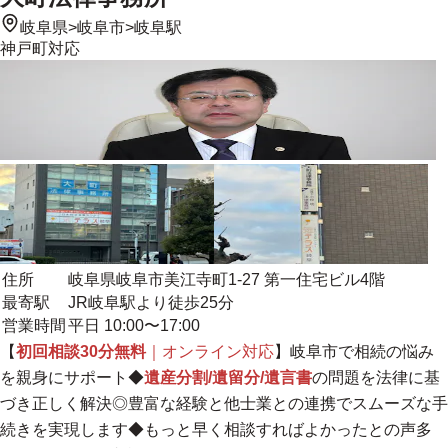
岐阜県
>
岐阜市
>
岐阜駅
神戸町
対応
住所
岐阜県岐阜市美江寺町1-27 第一住宅ビル4階
最寄駅
JR岐阜駅より徒歩25分
営業時間
平日 10:00〜17:00
【
初回相談30分無料
｜オンライン対応
】岐阜市で相続の悩み
を親身にサポート◆
遺産分割/遺留分/遺言書
の問題を法律に基
づき正しく解決◎
豊富な経験と他士業との連携でスムーズな手
続きを実現します
◆もっと早く相談すればよかったとの声多