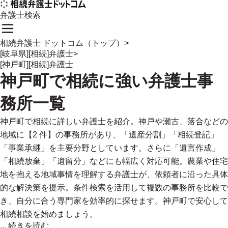
弁護士検索
相続弁護士 ドットコム（トップ）
>
[岐阜県][相続]弁護士
>
[神戸町][相続]弁護士
神戸町
で
相続に強い
弁護士事
務所一覧
神戸町で相続に詳しい弁護士を紹介。神戸や瀬古、落合などの
地域に【2 件】の事務所があり、「遺産分割」「相続登記」
「事業承継」を主要分野としています。さらに「遺言作成」
「相続放棄」「遺留分」などにも幅広く対応可能。農業や住宅
地を抱える地域事情を理解する弁護士が、依頼者に沿った具体
的な解決策を提示。条件検索を活用して複数の事務所を比較で
き、自分に合う専門家を効率的に探せます。神戸町で安心して
相続相談を始めましょう。
...
続きを読む