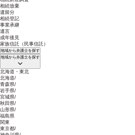
相続放棄
遺留分
相続登記
事業承継
遺言
成年後見
家族信託（民事信託）
地域
から弁護士を探す
地域
から弁護士を探す
北海道・東北
北海道
/
青森県
/
岩手県
/
宮城県
/
秋田県
/
山形県
/
福島県
関東
東京都
/
神奈川県
/