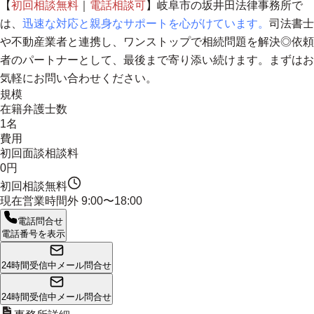
【
初回相談無料
｜
電話相談可
】岐阜市の坂井田法律事務所で
は、
迅速な対応と親身なサポートを心がけています。
司法書士
や不動産業者と連携し、
ワンストップで相続問題を解決
◎依頼
者のパートナーとして、最後まで寄り添い続けます。まずはお
気軽にお問い合わせください。
規模
在籍弁護士数
1名
費用
初回面談相談料
0円
初回相談無料
現在営業時間外
9:00〜18:00
電話問合せ
電話番号を表示
24時間受信中
メール問合せ
24時間受信中
メール問合せ