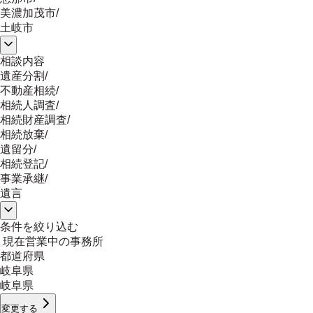
美濃加茂市
/
土岐市
相談内容
遺産分割
/
不動産相続
/
相続人調査
/
相続財産調査
/
相続放棄
/
遺留分
/
相続登記
/
事業承継
/
遺言
条件を絞り込む
現在営業中の事務所
都道府県
岐阜県
岐阜県
変更する