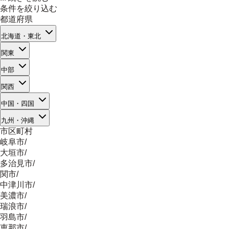
条件を絞り込む
都道府県
北海道・東北
関東
中部
関西
中国・四国
九州・沖縄
市区町村
岐阜市
/
大垣市
/
多治見市
/
関市
/
中津川市
/
美濃市
/
瑞浪市
/
羽島市
/
恵那市
/