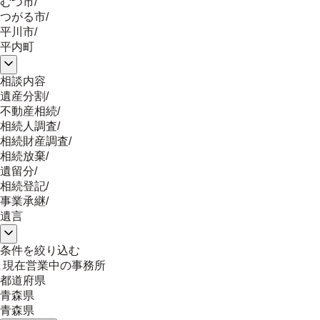
むつ市
/
つがる市
/
平川市
/
平内町
相談内容
遺産分割
/
不動産相続
/
相続人調査
/
相続財産調査
/
相続放棄
/
遺留分
/
相続登記
/
事業承継
/
遺言
条件を絞り込む
現在営業中の事務所
都道府県
青森県
青森県