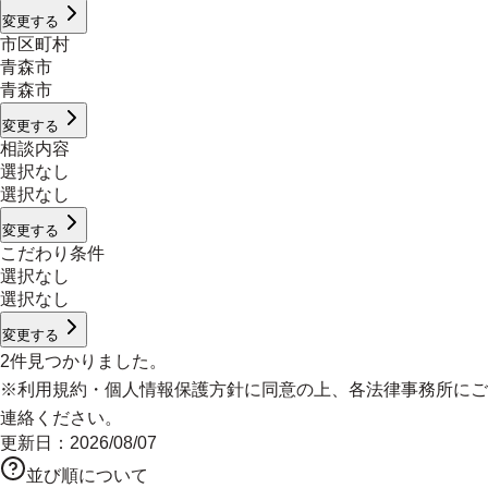
変更する
市区町村
青森市
青森市
変更する
相談内容
選択なし
選択なし
変更する
こだわり条件
選択なし
選択なし
変更する
2
件見つかりました。
※
利用規約
・
個人情報保護方針
に同意の上、各法律事務所にご
連絡ください。
更新日：
2026/08/07
並び順について