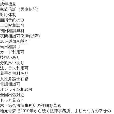
成年後見
家族信託（民事信託）
対応体制
面談予約のみ
土日祝相談可
初回相談無料
夜間相談可(21時以降)
18時以降相談可
当日相談可
カード利用可
後払いあり
分割払いあり
法テラス利用可
着手金無料あり
女性弁護士在籍
電話相談可
オンライン相談可
全国出張対応
もっと見る
木下綜合法律事務所
の詳細を見る
地元青森で2010年から続く法律事務所、まじめな方の幸せの