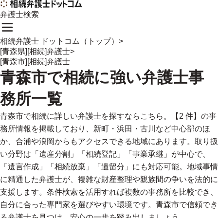
弁護士検索
相続弁護士 ドットコム（トップ）
>
[青森県][相続]弁護士
>
[青森市][相続]弁護士
青森市
で
相続に強い
弁護士事
務所一覧
青森市で相続に詳しい弁護士を探すならこちら。【2 件】の事
務所情報を掲載しており、新町・浜田・古川など中心部のほ
か、合浦や浪岡からもアクセスできる地域にあります。取り扱
い分野は「遺産分割」「相続登記」「事業承継」が中心で、
「遺言作成」「相続放棄」「遺留分」にも対応可能。地域事情
に精通した弁護士が、複雑な財産整理や親族間の争いを法的に
支援します。条件検索を活用すれば複数の事務所を比較でき、
自分に合った専門家を選びやすい環境です。青森市で信頼でき
る弁護士を見つけ、安心の一歩を踏み出しましょう。