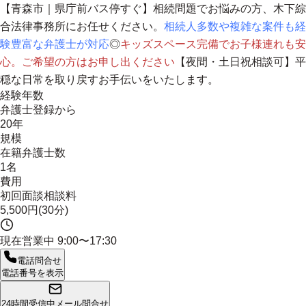
【青森市｜県庁前バス停すぐ】相続問題でお悩みの方、木下綜
合法律事務所にお任せください。
相続人多数や複雑な案件も経
験豊富な弁護士が対応
◎
キッズスペース完備でお子様連れも安
心。ご希望の方はお申し出ください
【夜間・土日祝相談可】平
穏な日常を取り戻すお手伝いをいたします。
経験年数
弁護士登録から
20年
規模
在籍弁護士数
1名
費用
初回面談相談料
5,500円(30分)
現在営業中
9:00〜17:30
電話問合せ
電話番号を表示
24時間受信中
メール問合せ