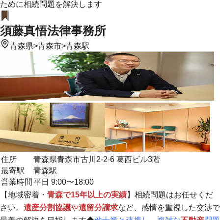
ために相続問題を解決します
須藤真悟法律事務所
青森県
>
青森市
>
青森駅
住所
青森県青森市古川2-2-6 葛西ビル3階
最寄駅
青森駅
営業時間
平日 9:00〜18:00
【
地域密着
・
青森で15年以上の実績
】相続問題はお任せくだ
さい。
遺産分割協議
や
遺留分請求
など、感情を重視した交渉で