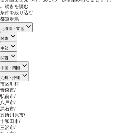
...
続きを読む
条件を絞り込む
都道府県
北海道・東北
関東
中部
関西
中国・四国
九州・沖縄
市区町村
青森市
/
弘前市
/
八戸市
/
黒石市
/
五所川原市
/
十和田市
/
三沢市
/