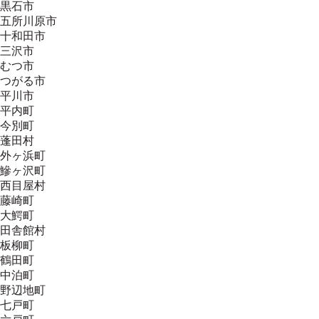
黒石市
五所川原市
十和田市
三沢市
むつ市
つがる市
平川市
平内町
今別町
蓬田村
外ヶ浜町
鰺ヶ沢町
西目屋村
藤崎町
大鰐町
田舎館村
板柳町
鶴田町
中泊町
野辺地町
七戸町