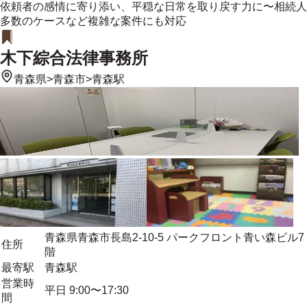
依頼者の感情に寄り添い、平穏な日常を取り戻す力に〜相続人
多数のケースなど複雑な案件にも対応
木下綜合法律事務所
青森県
>
青森市
>
青森駅
青森県青森市長島2-10-5 パークフロント青い森ビル7
住所
階
最寄駅
青森駅
営業時
平日 9:00〜17:30
間