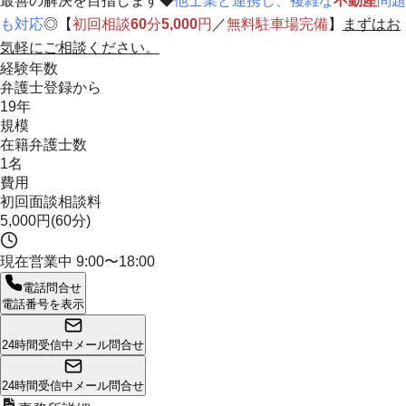
最善の解決を目指します◆
他士業と連携し、複雑な
不動産
問題
も対応
◎【
初回相談
60
分
5,000
円
／
無料駐車場完備
】
まずはお
気軽にご相談ください。
経験年数
弁護士登録から
19年
規模
在籍弁護士数
1名
費用
初回面談相談料
5,000円(60分)
現在営業中
9:00〜18:00
電話問合せ
電話番号を表示
24時間受信中
メール問合せ
24時間受信中
メール問合せ