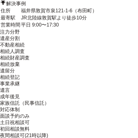
解決事例
住所
福井県敦賀市泉121-1-6（布田町）
最寄駅
JR北陸線敦賀駅より徒歩10分
営業時間
平日 9:00〜17:30
注力分野
遺産分割
不動産相続
相続人調査
相続財産調査
相続放棄
遺留分
相続登記
事業承継
遺言
成年後見
家族信託（民事信託）
対応体制
面談予約のみ
土日祝相談可
初回相談無料
夜間相談可(21時以降)