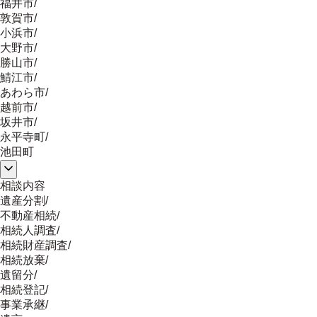
福井市
/
敦賀市
/
小浜市
/
大野市
/
勝山市
/
鯖江市
/
あわら市
/
越前市
/
坂井市
/
永平寺町
/
池田町
相談内容
遺産分割
/
不動産相続
/
相続人調査
/
相続財産調査
/
相続放棄
/
遺留分
/
相続登記
/
事業承継
/