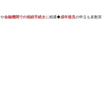
）や
金融機関での相続手続き
に精通◆
成年後見
の申立も多数実