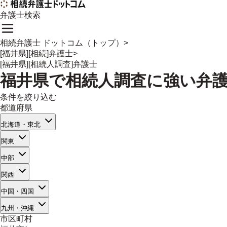
弁護士検索
相続弁護士 ドットコム（トップ）
>
[福井県][相続]弁護士
>
[福井県][相続人調査]弁護士
福井県
で
相続人調査
に強い
弁
条件を絞り込む
都道府県
北海道・東北
関東
中部
関西
中国・四国
九州・沖縄
市区町村