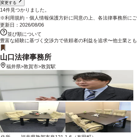
変更する
14
件見つかりました。
※
利用規約
・
個人情報保護方針
に同意の上、各法律事務所にご
更新日：
2026/08/06
並び順について
豊富な経験に基づく交渉力で依頼者の利益を追求〜他士業とも
山口法律事務所
福井県
>
敦賀市
>
敦賀駅