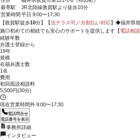
住所
福井県敦賀市泉121-1-6（布田町）
最寄駅
JR北陸線敦賀駅より徒歩10分
営業時間
平日 9:00〜17:30
【敦賀駅徒歩
10
分】【
法テラス可
／
分割払い対応
】◆
福井県
施◎初めての相続でも安心のサポートを提供します【
電話相談
経験年数
弁護士登録から
19年
規模
在籍弁護士数
1名
費用
初回面談相談料
5,500円(30分)
現在営業時間外
9:00〜17:30
電話問合せ
電話番号を表示
事務所詳細
インタビュー