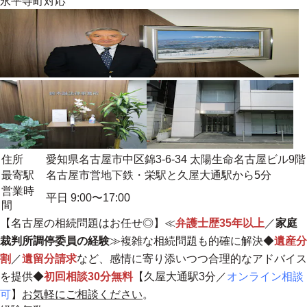
永平寺町
対応
住所
愛知県名古屋市中区錦3-6-34 太陽生命名古屋ビル9階
最寄駅
名古屋市営地下鉄・栄駅と久屋大通駅から5分
営業時
平日 9:00〜17:00
間
【名古屋の相続問題はお任せ◎】≪
弁護士歴35年以上
／
家庭
裁判所調停委員の経験
≫複雑な相続問題も的確に解決◆
遺産分
割
／
遺留分請求
など、感情に寄り添いつつ合理的なアドバイス
を提供◆
初回相談30分無料
【久屋大通駅3分／
オンライン相談
可
】
お気軽にご相談ください
。