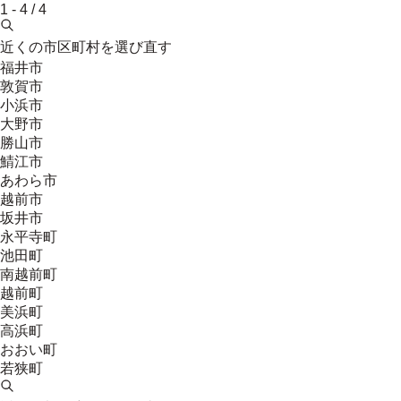
1
-
4
/
4
近くの市区町村を選び直す
福井市
敦賀市
小浜市
大野市
勝山市
鯖江市
あわら市
越前市
坂井市
永平寺町
池田町
南越前町
越前町
美浜町
高浜町
おおい町
若狭町