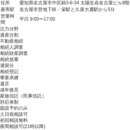
住所
愛知県名古屋市中区錦3-6-34 太陽生命名古屋ビル9階
最寄駅
名古屋市営地下鉄・栄駅と久屋大通駅から5分
営業時
平日 9:00〜17:00
間
注力分野
遺産分割
不動産相続
相続人調査
相続財産調査
相続放棄
遺留分
相続登記
事業承継
遺言
成年後見
家族信託（民事信託）
対応体制
面談予約のみ
土日祝相談可
初回相談無料
夜間相談可(21時以降)