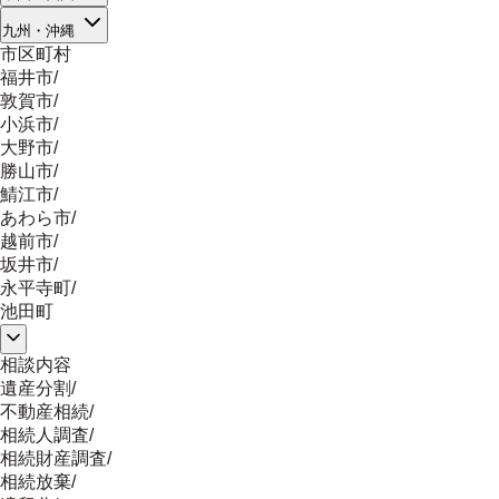
九州・沖縄
市区町村
福井市
/
敦賀市
/
小浜市
/
大野市
/
勝山市
/
鯖江市
/
あわら市
/
越前市
/
坂井市
/
永平寺町
/
池田町
相談内容
遺産分割
/
不動産相続
/
相続人調査
/
相続財産調査
/
相続放棄
/