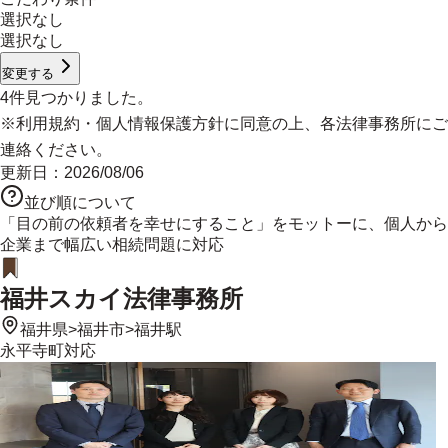
選択なし
選択なし
変更する
4
件見つかりました。
※
利用規約
・
個人情報保護方針
に同意の上、各法律事務所にご
連絡ください。
更新日：
2026/08/06
並び順について
「目の前の依頼者を幸せにすること」をモットーに、個人から
企業まで幅広い相続問題に対応
福井スカイ法律事務所
福井県
>
福井市
>
福井駅
永平寺町
対応