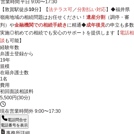
営業時間
平日 9:00〜17:30
【敦賀駅徒歩
10
分】【
法テラス可
／
分割払い対応
】◆
福井県
嶺南地域
の相続問題はお任せください！
遺産分割
（調停・審
判）や
金融機関での相続手続き
に精通◆
成年後見
の申立も多数
実施◎初めての相続でも安心のサポートを提供します【
電話相
談
も可能】
経験年数
弁護士登録から
19年
規模
在籍弁護士数
1名
費用
初回面談相談料
5,500円(30分)
現在営業時間外
9:00〜17:30
電話問合せ
電話番号を表示
事務所詳細