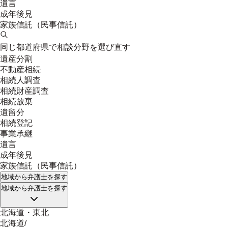
遺言
成年後見
家族信託（民事信託）
同じ都道府県で相談分野を選び直す
遺産分割
不動産相続
相続人調査
相続財産調査
相続放棄
遺留分
相続登記
事業承継
遺言
成年後見
家族信託（民事信託）
地域
から弁護士を探す
地域
から弁護士を探す
北海道・東北
北海道
/