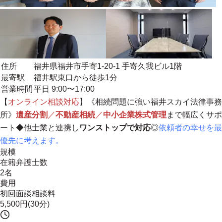
住所
福井県福井市手寄1-20-1 手寄久我ビル1階
最寄駅
福井駅東口から徒歩1分
営業時間
平日 9:00〜17:00
【
オンライン相談対応
】《相続問題に強い福井スカイ法律事務
所》
遺産分割
／
不動産相続
／
中小企業株式管理
まで幅広くサポ
ート◆他士業と連携し
ワンストップで対応
◎
依頼者の幸せを最
優先に考えます。
規模
在籍弁護士数
2名
費用
初回面談相談料
5,500円(30分)