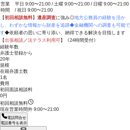
営業
平日 9:00〜21:00 / 土曜 9:00〜21:00 / 日曜 9:00〜21:00
時間
/ 祝日 9:00〜21:00
【
初回相談無料
】
遺産調査
に強み◎
地方公務員の経験を活か
し、わずかな情報から財産を追跡◆金融機関への調査も可能で
す
◆
依頼者の思いに寄り添い、納得できる解決を目指します
【
出張相談
／
法テラス利用可
】《24時間受付》
経験年数
弁護士登録から
20年
規模
在籍弁護士数
1名
費用
初回面談相談料
0円
初回相談無料
現在営業時間外
9:00〜21:00
電話問合せ
電話番号を表示