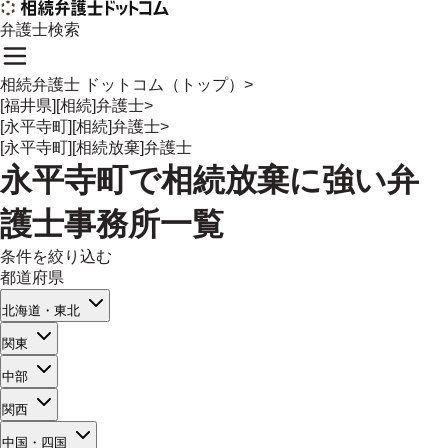
弁護士検索
相続弁護士 ドットコム（トップ）
>
[福井県][相続]弁護士
>
[永平寺町][相続]弁護士
>
[永平寺町][相続放棄]弁護士
永平寺町
で
相続放棄
に強い
弁
護士事務所一覧
条件を絞り込む
都道府県
北海道・東北
関東
中部
関西
中国・四国