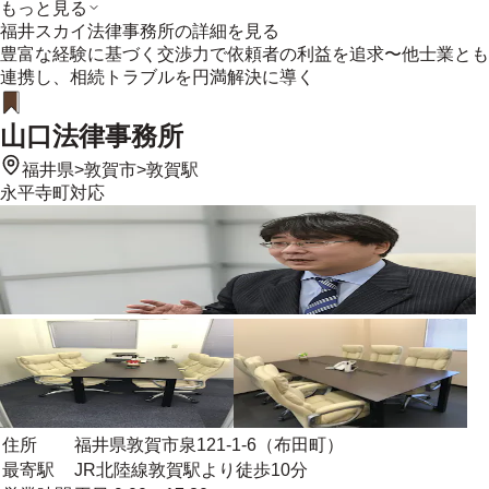
もっと見る
福井スカイ法律事務所
の詳細を見る
豊富な経験に基づく交渉力で依頼者の利益を追求〜他士業とも
連携し、相続トラブルを円満解決に導く
山口法律事務所
福井県
>
敦賀市
>
敦賀駅
永平寺町
対応
住所
福井県敦賀市泉121-1-6（布田町）
最寄駅
JR北陸線敦賀駅より徒歩10分