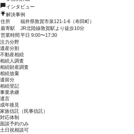
インタビュー
解決事例
住所
福井県敦賀市泉121-1-6（布田町）
最寄駅
JR北陸線敦賀駅より徒歩10分
営業時間
平日 9:00〜17:30
注力分野
遺産分割
不動産相続
相続人調査
相続財産調査
相続放棄
遺留分
相続登記
事業承継
遺言
成年後見
家族信託（民事信託）
対応体制
面談予約のみ
土日祝相談可