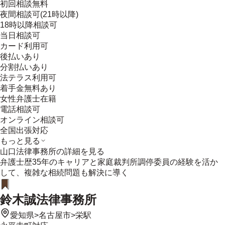
初回相談無料
夜間相談可(21時以降)
18時以降相談可
当日相談可
カード利用可
後払いあり
分割払いあり
法テラス利用可
着手金無料あり
女性弁護士在籍
電話相談可
オンライン相談可
全国出張対応
もっと見る
山口法律事務所
の詳細を見る
弁護士歴35年のキャリアと家庭裁判所調停委員の経験を活か
して、複雑な相続問題も解決に導く
鈴木誠法律事務所
愛知県
>
名古屋市
>
栄駅