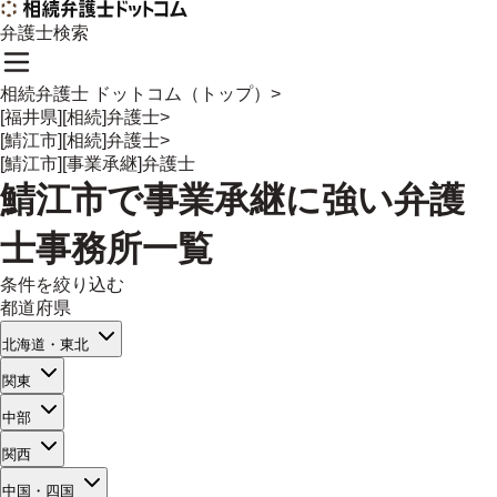
弁護士検索
相続弁護士 ドットコム（トップ）
>
[福井県][相続]弁護士
>
[鯖江市][相続]弁護士
>
[鯖江市][事業承継]弁護士
鯖江市
で
事業承継
に強い
弁護
士事務所一覧
条件を絞り込む
都道府県
北海道・東北
関東
中部
関西
中国・四国