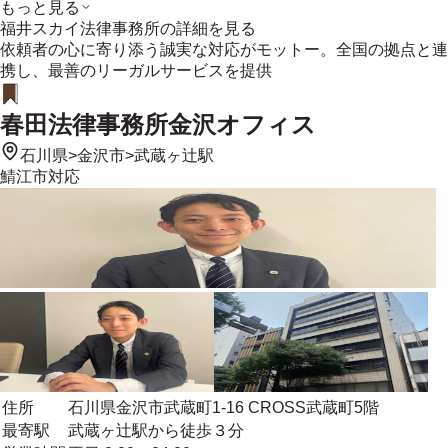
もっと見る
福井スカイ法律事務所
の詳細を見る
依頼者の心に寄り添う誠実な対応がモットー。全国の拠点と連
携し、最善のリーガルサービスを提供
春田法律事務所金沢オフィス
石川県
>
金沢市
>
武蔵ヶ辻駅
鯖江市
対応
住所
石川県金沢市武蔵町1-16 CROSS武蔵町5階
最寄駅
武蔵ヶ辻駅から徒歩３分