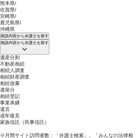
熊本県
/
佐賀県
/
宮崎県
/
鹿児島県
/
沖縄県
相談内容
から弁護士を探す
相談内容
から弁護士を探す
遺産分割
不動産相続
相続人調査
相続財産調査
相続放棄
遺留分
相続登記
事業承継
遺言
成年後見
家族信託（民事信託）
※月間サイト訪問者数：「弁護士検索」、「みんなの法律相