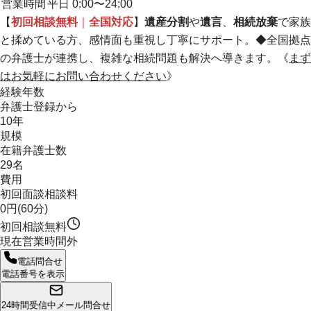
営業時間
平日 0:00〜24:00
【
初回相談無料
｜
全国対応
】
遺産分割
や
遺言
、
相続放棄
で家族
と揉めている方、感情面も重視し丁寧にサポート。
◆全国拠点
の弁護士が連携し、複雑な相続問題も解決へ導きます。《
まず
はお気軽にお問い合わせください
》
経験年数
弁護士登録から
10年
規模
在籍弁護士数
29名
費用
初回面談相談料
0円(60分)
初回相談無料
現在営業時間外
電話問合せ
電話番号を表示
24時間受信中
メール問合せ