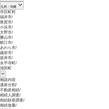
九州・沖縄
市区町村
福井市
/
敦賀市
/
小浜市
/
大野市
/
勝山市
/
鯖江市
/
あわら市
/
越前市
/
坂井市
/
永平寺町
/
池田町
相談内容
遺産分割
/
不動産相続
/
相続人調査
/
相続財産調査
/
相続放棄
/