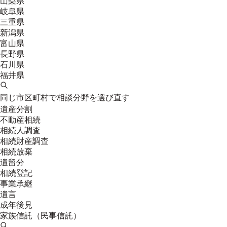
山梨県
岐阜県
三重県
新潟県
富山県
長野県
石川県
福井県
同じ市区町村で相談分野を選び直す
遺産分割
不動産相続
相続人調査
相続財産調査
相続放棄
遺留分
相続登記
事業承継
遺言
成年後見
家族信託（民事信託）