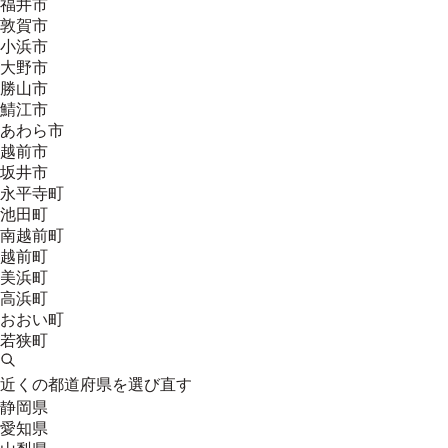
福井市
敦賀市
小浜市
大野市
勝山市
鯖江市
あわら市
越前市
坂井市
永平寺町
池田町
南越前町
越前町
美浜町
高浜町
おおい町
若狭町
近くの都道府県を選び直す
静岡県
愛知県