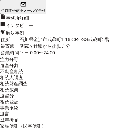
24時間受信中
メール問合せ
事務所詳細
インタビュー
解決事例
住所
石川県金沢市武蔵町1-16 CROSS武蔵町5階
最寄駅
武蔵ヶ辻駅から徒歩３分
営業時間
平日 0:00〜24:00
注力分野
遺産分割
不動産相続
相続人調査
相続財産調査
相続放棄
遺留分
相続登記
事業承継
遺言
成年後見
家族信託（民事信託）