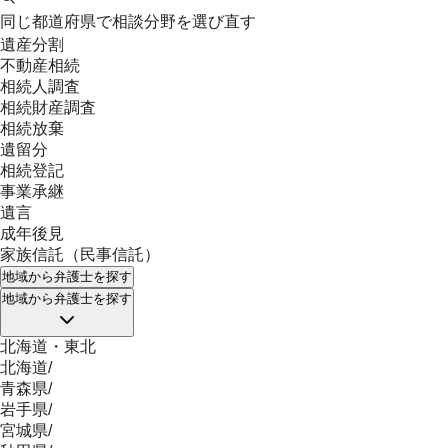
同じ都道府県で相談分野を選び直す
遺産分割
不動産相続
相続人調査
相続財産調査
相続放棄
遺留分
相続登記
事業承継
遺言
成年後見
家族信託（民事信託）
地域
から弁護士を探す
地域
から弁護士を探す
北海道・東北
北海道
/
青森県
/
岩手県
/
宮城県
/