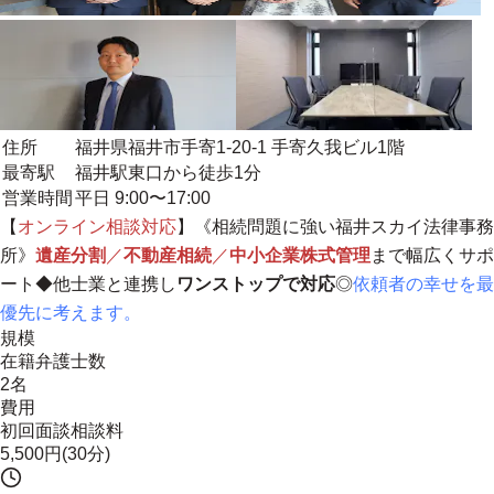
住所
福井県福井市手寄1-20-1 手寄久我ビル1階
最寄駅
福井駅東口から徒歩1分
営業時間
平日 9:00〜17:00
【
オンライン相談対応
】《相続問題に強い福井スカイ法律事務
所》
遺産分割
／
不動産相続
／
中小企業株式管理
まで幅広くサポ
ート◆他士業と連携し
ワンストップで対応
◎
依頼者の幸せを最
優先に考えます。
規模
在籍弁護士数
2名
費用
初回面談相談料
5,500円(30分)