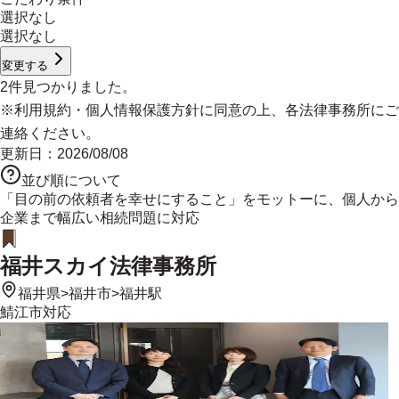
選択なし
選択なし
変更する
2
件見つかりました。
※
利用規約
・
個人情報保護方針
に同意の上、各法律事務所にご
連絡ください。
更新日：
2026/08/08
並び順について
「目の前の依頼者を幸せにすること」をモットーに、個人から
企業まで幅広い相続問題に対応
福井スカイ法律事務所
福井県
>
福井市
>
福井駅
鯖江市
対応