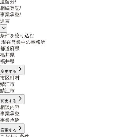
遺留分
/
相続登記
/
事業承継
/
遺言
条件を絞り込む
現在営業中の事務所
都道府県
福井県
福井県
変更する
市区町村
鯖江市
鯖江市
変更する
相談内容
事業承継
事業承継
変更する
こだわり条件