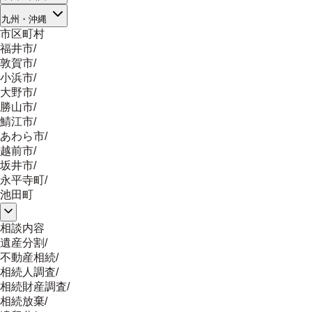
九州・沖縄
市区町村
福井市
/
敦賀市
/
小浜市
/
大野市
/
勝山市
/
鯖江市
/
あわら市
/
越前市
/
坂井市
/
永平寺町
/
池田町
相談内容
遺産分割
/
不動産相続
/
相続人調査
/
相続財産調査
/
相続放棄
/