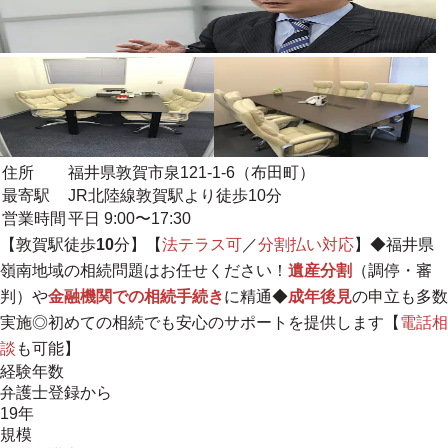
住所
福井県敦賀市泉121-1-6（布田町）
最寄駅
JR北陸線敦賀駅より徒歩10分
営業時間
平日 9:00〜17:30
【敦賀駅徒歩
10
分】【
法テラス可
／
分割払い対応
】◆
福井県
嶺南地域
の相続問題はお任せください！
遺産分割
（調停・審
判）や
金融機関での相続手続き
に精通◆
成年後見
の申立も多数
実施◎初めての相続でも安心のサポートを提供します【
電話相
談
も可能】
経験年数
弁護士登録から
19年
規模