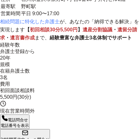
最寄駅
野町駅
営業時間
平日 9:00〜17:00
相続問題に特化した弁護士
が、あなたの「納得できる解決」を
実現します
【
初回相談30分5,500円
】
遺産分割協議
・
遺留分請
求
・
遺言書作成
まで、
経験豊富な弁護士3名体制でサポート
経験年数
弁護士登録から
20年
規模
在籍弁護士数
3名
費用
初回面談相談料
5,500円(30分)
現在営業時間外
電話問合せ
電話番号を表示