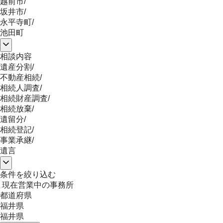
越前市
/
坂井市
/
永平寺町
/
池田町
相談内容
遺産分割
/
不動産相続
/
相続人調査
/
相続財産調査
/
相続放棄
/
遺留分
/
相続登記
/
事業承継
/
遺言
条件を絞り込む
現在営業中の事務所
都道府県
福井県
福井県