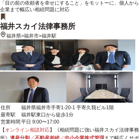
「目の前の依頼者を幸せにすること」をモットーに、個人から
企業まで幅広い相続問題に対応
福井スカイ法律事務所
福井県
>
福井市
>
福井駅
住所
福井県福井市手寄1-20-1 手寄久我ビル1階
最寄駅
福井駅東口から徒歩1分
営業時間
平日 9:00〜17:00
【
オンライン相談対応
】《相続問題に強い福井スカイ法律事務
所》
遺産分割
／
不動産相続
／
中小企業株式管理
まで幅広くサポ