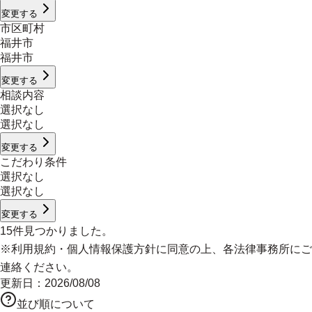
変更する
市区町村
福井市
福井市
変更する
相談内容
選択なし
選択なし
変更する
こだわり条件
選択なし
選択なし
変更する
15
件見つかりました。
※
利用規約
・
個人情報保護方針
に同意の上、各法律事務所にご
連絡ください。
更新日：
2026/08/08
並び順について