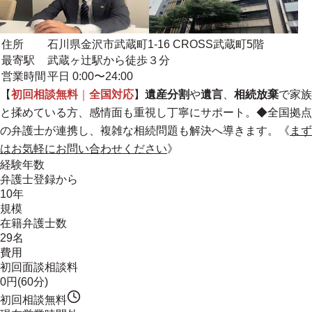
住所
石川県金沢市武蔵町1-16 CROSS武蔵町5階
最寄駅
武蔵ヶ辻駅から徒歩３分
営業時間
平日 0:00〜24:00
【
初回相談無料
｜
全国対応
】
遺産分割
や
遺言
、
相続放棄
で家族
と揉めている方、感情面も重視し丁寧にサポート。
◆全国拠点
の弁護士が連携し、複雑な相続問題も解決へ導きます。《
まず
はお気軽にお問い合わせください
》
経験年数
弁護士登録から
10年
規模
在籍弁護士数
29名
費用
初回面談相談料
0円(60分)
初回相談無料