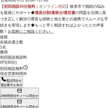
営業時間
平日 10:00〜17:00
【
初回相談30分無料
｜オンライン対応
】岐阜市で相続の悩み
を親身にサポート◆
遺産分割/遺留分/遺言書
の問題を法律に基
づき正しく解決◎
豊富な経験と他士業との連携でスムーズな手
続きを実現します
◆もっと早く相談すればよかったとの声多
数！
お気軽にご相談ください。
規模
在籍弁護士数
1名
費用
初回面談相談料
0円(30分)
初回相談無料
現在営業時間外
電話問合せ
電話番号を表示
24時間受信中
メール問合せ
24時間受信中
メール問合せ