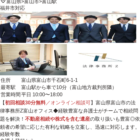
富山県
>
富山市
>
富山駅
福井市
対応
住所
富山県富山市千石町6-1-1
最寄駅
富山駅から車で10分（富山地方裁判所隣）
営業時間
平日 10:00〜18:00
【
初回相談30分無料
／オンライン相談可
】富山県富山市の法
律事務所Z富山オフィス◆経験豊富な弁護士がチームで相続問
題を解決！
不動産相続や株式を含む遺産
の取り扱いも豊富◎依
頼者の希望に応じた有利な戦略を立案し、迅速に対応します。
経験年数