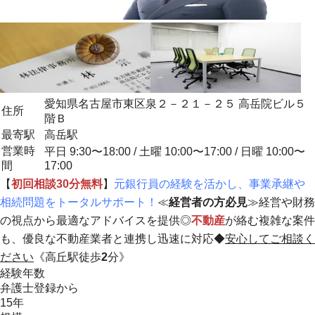
愛知県名古屋市東区泉２－２１－２５ 高岳院ビル５
住所
階Ｂ
最寄駅
高岳駅
営業時
平日 9:30〜18:00 / 土曜 10:00〜17:00 / 日曜 10:00〜
間
17:00
【
初回相談30分無料
】
元銀行員の経験を活かし、事業承継や
相続問題をトータルサポート！
≪
経営者の方必見
≫経営や財務
の視点から最適なアドバイスを提供◎
不動産
が絡む複雑な案件
も、優良な不動産業者と連携し迅速に対応◆
安心してご相談く
ださい
《高丘駅徒歩
2
分》
経験年数
弁護士登録から
15年