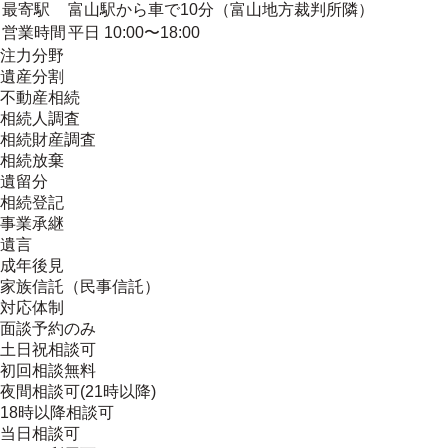
最寄駅
富山駅から車で10分（富山地方裁判所隣）
営業時間
平日 10:00〜18:00
注力分野
遺産分割
不動産相続
相続人調査
相続財産調査
相続放棄
遺留分
相続登記
事業承継
遺言
成年後見
家族信託（民事信託）
対応体制
面談予約のみ
土日祝相談可
初回相談無料
夜間相談可(21時以降)
18時以降相談可
当日相談可