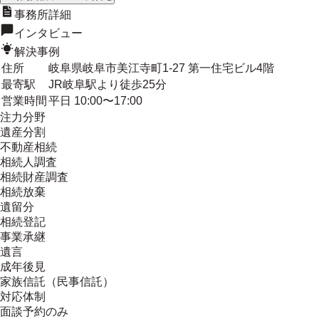
事務所詳細
インタビュー
解決事例
住所
岐阜県岐阜市美江寺町1-27 第一住宅ビル4階
最寄駅
JR岐阜駅より徒歩25分
営業時間
平日 10:00〜17:00
注力分野
遺産分割
不動産相続
相続人調査
相続財産調査
相続放棄
遺留分
相続登記
事業承継
遺言
成年後見
家族信託（民事信託）
対応体制
面談予約のみ