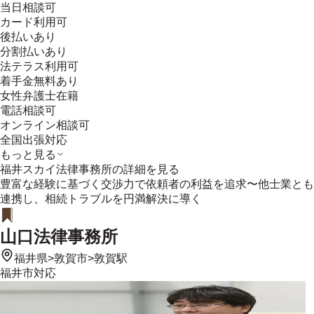
当日相談可
カード利用可
後払いあり
分割払いあり
法テラス利用可
着手金無料あり
女性弁護士在籍
電話相談可
オンライン相談可
全国出張対応
もっと見る
福井スカイ法律事務所
の詳細を見る
豊富な経験に基づく交渉力で依頼者の利益を追求〜他士業とも
連携し、相続トラブルを円満解決に導く
山口法律事務所
福井県
>
敦賀市
>
敦賀駅
福井市
対応