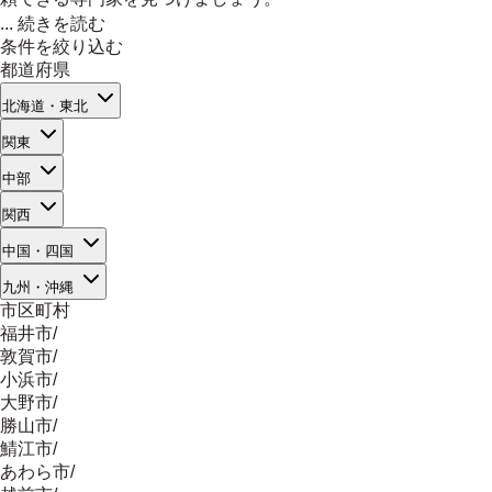
...
続きを読む
条件を絞り込む
都道府県
北海道・東北
関東
中部
関西
中国・四国
九州・沖縄
市区町村
福井市
/
敦賀市
/
小浜市
/
大野市
/
勝山市
/
鯖江市
/
あわら市
/