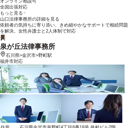
オンライン相談可
全国出張対応
もっと見る
山口法律事務所
の詳細を見る
依頼者の気持ちに寄り添い、きめ細やかなサポートで相続問題
を解決。女性弁護士と2人体制で対応
泉が丘法律事務所
石川県
>
金沢市
>
野町駅
福井市
対応
住所
石川県金沢市泉野町4丁目8番18号 井村ビル2階