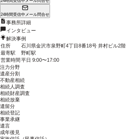
24時間受信中
メール問合せ
24時間受信中
メール問合せ
事務所詳細
インタビュー
解決事例
住所
石川県金沢市泉野町4丁目8番18号 井村ビル2階
最寄駅
野町駅
営業時間
平日 9:00〜17:00
注力分野
遺産分割
不動産相続
相続人調査
相続財産調査
相続放棄
遺留分
相続登記
事業承継
遺言
成年後見
家族信託（民事信託）