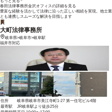
もっと見る
春田法律事務所金沢オフィス
の詳細を見る
豊富な経験を活かして法律に沿った正しい相続を実現。他士業
とも連携しスムーズな解決を目指します
大町法律事務所
岐阜県
>
岐阜市
>
岐阜駅
福井市
対応
住所
岐阜県岐阜市美江寺町1-27 第一住宅ビル4階
最寄駅
JR岐阜駅より徒歩25分