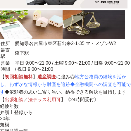
住所
愛知県名古屋市東区新出来2-1-35 マ・メゾンW2
最寄
森下駅
駅
営業
平日 9:00〜21:00 / 土曜 9:00〜21:00 / 日曜 9:00〜21:00
時間
/ 祝日 9:00〜21:00
【
初回相談無料
】
遺産調査
に強み◎
地方公務員の経験を活か
し、わずかな情報から財産を追跡◆金融機関への調査も可能で
す
◆
依頼者の思いに寄り添い、納得できる解決を目指します
【
出張相談
／
法テラス利用可
】《24時間受付》
経験年数
弁護士登録から
20年
規模
在籍弁護士数