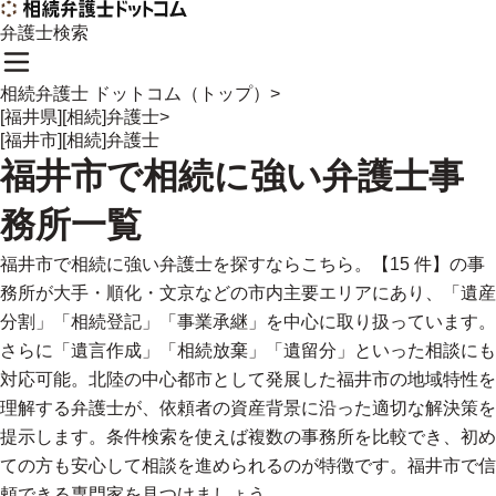
弁護士検索
相続弁護士 ドットコム（トップ）
>
[福井県][相続]弁護士
>
[福井市][相続]弁護士
福井市
で
相続に強い
弁護士事
務所一覧
福井市で相続に強い弁護士を探すならこちら。【15 件】の事
務所が大手・順化・文京などの市内主要エリアにあり、「遺産
分割」「相続登記」「事業承継」を中心に取り扱っています。
さらに「遺言作成」「相続放棄」「遺留分」といった相談にも
対応可能。北陸の中心都市として発展した福井市の地域特性を
理解する弁護士が、依頼者の資産背景に沿った適切な解決策を
提示します。条件検索を使えば複数の事務所を比較でき、初め
ての方も安心して相談を進められるのが特徴です。福井市で信
頼できる専門家を見つけましょう。