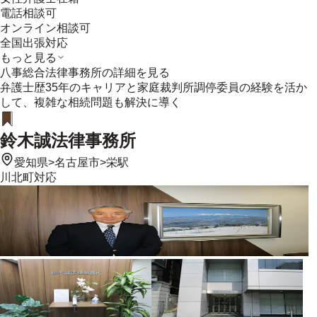
電話相談可
オンライン相談可
全国出張対応
もっと見る
八事総合法律事務所
の詳細を見る
弁護士歴35年のキャリアと家庭裁判所調停委員の経験を活か
して、複雑な相続問題も解決に導く
鈴木誠法律事務所
愛知県
>
名古屋市
>
栄駅
川北町
対応