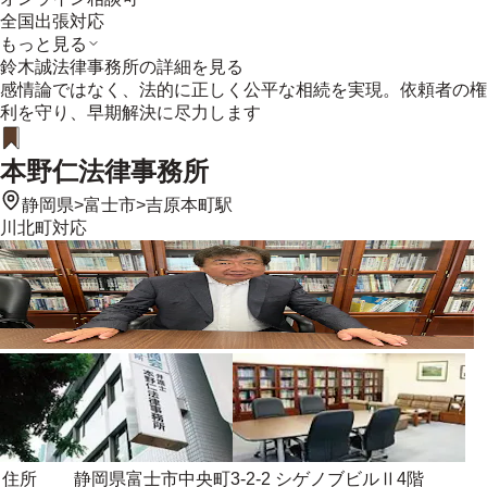
全国出張対応
もっと見る
鈴木誠法律事務所
の詳細を見る
感情論ではなく、法的に正しく公平な相続を実現。依頼者の権
利を守り、早期解決に尽力します
本野仁法律事務所
静岡県
>
富士市
>
吉原本町駅
川北町
対応
住所
静岡県富士市中央町3-2-2 シゲノブビルⅡ4階