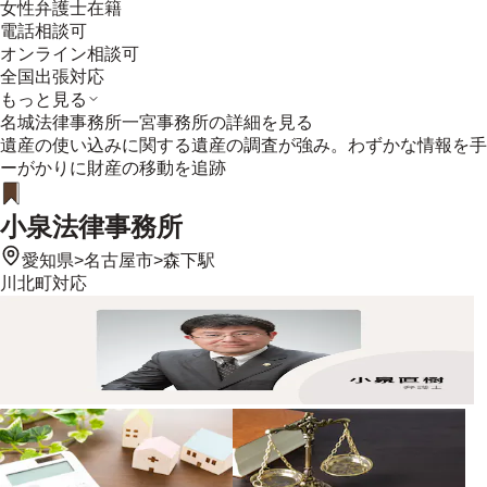
女性弁護士在籍
電話相談可
オンライン相談可
全国出張対応
もっと見る
名城法律事務所一宮事務所
の詳細を見る
遺産の使い込みに関する遺産の調査が強み。わずかな情報を手
ーがかりに財産の移動を追跡
小泉法律事務所
愛知県
>
名古屋市
>
森下駅
川北町
対応