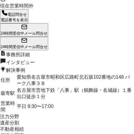
現在営業時間外
電話問合せ
電話番号を表示
24時間受信中
メール問合せ
24時間受信中
メール問合せ
事務所詳細
インタビュー
解決事例
愛知県名古屋市昭和区広路町北石坂102番地の148 パ
住所
ーク八事３Ｂ
名古屋市営地下鉄「八事」駅（鶴舞線・名城線）１番
最寄駅
出口徒歩１分
営業時
平日 9:30〜17:00
間
注力分野
遺産分割
不動産相続