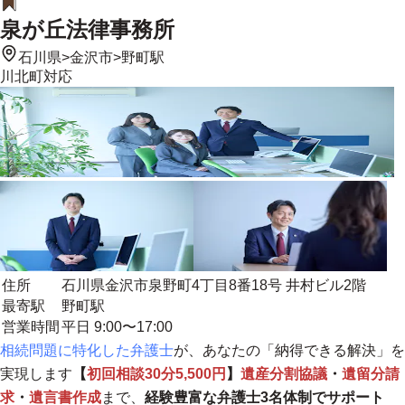
泉が丘法律事務所
石川県
>
金沢市
>
野町駅
川北町
対応
住所
石川県金沢市泉野町4丁目8番18号 井村ビル2階
最寄駅
野町駅
営業時間
平日 9:00〜17:00
相続問題に特化した弁護士
が、あなたの「納得できる解決」を
実現します
【
初回相談30分5,500円
】
遺産分割協議
・
遺留分請
求
・
遺言書作成
まで、
経験豊富な弁護士3名体制でサポート