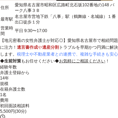
愛知県名古屋市昭和区広路町北石坂102番地の148 パ
住所
ーク八事３Ｂ
名古屋市営地下鉄「八事」駅（鶴舞線・名城線）１番
最寄駅
出口徒歩１分
営業時
平日 9:30〜17:00
間
【
地元密着の女性弁護士が対応
◎】愛知県名古屋市で相続問題
に注力！
遺言書作成
や
遺産分割
トラブルを早期かつ円満に解決
します。
税理士や不動産業者との連携で、複雑な手続きも安心
◆
生前対策
もお任せください◆
お気軽にご相談ください
！
経験年数
弁護士登録から
14年
規模
在籍弁護士数
1名
費用
初回面談相談料
5,500円(30分)