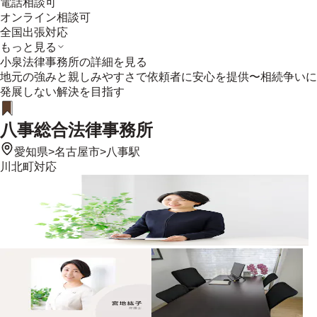
電話相談可
オンライン相談可
全国出張対応
もっと見る
小泉法律事務所
の詳細を見る
地元の強みと親しみやすさで依頼者に安心を提供〜相続争いに
発展しない解決を目指す
八事総合法律事務所
愛知県
>
名古屋市
>
八事駅
川北町
対応