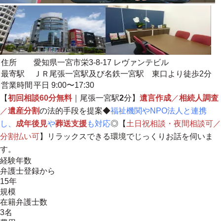
住所
愛知県一宮市栄3-8-17 レヴァンテビル
最寄駅
ＪＲ尾張一宮駅及び名鉄一宮駅 東口より徒歩2分
営業時間
平日 9:00〜17:30
【
初回相談60分無料
｜尾張一宮駅
2
分】
遺言作成
／
相続人調査
／
遺産分割
の法的手段を提案◆
福祉機関やNPO法人と連携
し、
成年後見
や
葬送支援
も対応
◎【
土日祝相談・夜間相談可／
分割払い可
】リラックスできる環境でじっくりお話を伺いま
す。
経験年数
弁護士登録から
15年
規模
在籍弁護士数
3名