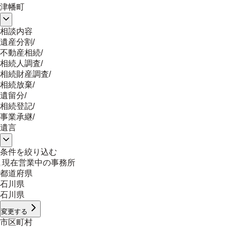
津幡町
相談内容
遺産分割
/
不動産相続
/
相続人調査
/
相続財産調査
/
相続放棄
/
遺留分
/
相続登記
/
事業承継
/
遺言
条件を絞り込む
現在営業中の事務所
都道府県
石川県
石川県
変更する
市区町村