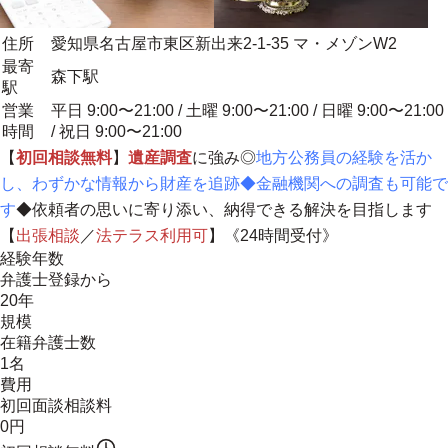
住所
愛知県名古屋市東区新出来2-1-35 マ・メゾンW2
最寄
森下駅
駅
営業
平日 9:00〜21:00 / 土曜 9:00〜21:00 / 日曜 9:00〜21:00
時間
/ 祝日 9:00〜21:00
【
初回相談無料
】
遺産調査
に強み◎
地方公務員の経験を活か
し、わずかな情報から財産を追跡◆金融機関への調査も可能で
す
◆
依頼者の思いに寄り添い、納得できる解決を目指します
【
出張相談
／
法テラス利用可
】《24時間受付》
経験年数
弁護士登録から
20年
規模
在籍弁護士数
1名
費用
初回面談相談料
0円