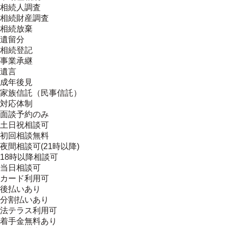
相続人調査
相続財産調査
相続放棄
遺留分
相続登記
事業承継
遺言
成年後見
家族信託（民事信託）
対応体制
面談予約のみ
土日祝相談可
初回相談無料
夜間相談可(21時以降)
18時以降相談可
当日相談可
カード利用可
後払いあり
分割払いあり
法テラス利用可
着手金無料あり