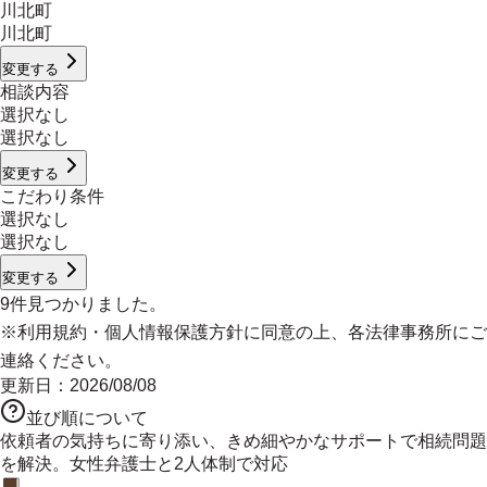
川北町
川北町
変更する
相談内容
選択なし
選択なし
変更する
こだわり条件
選択なし
選択なし
変更する
9
件見つかりました。
※
利用規約
・
個人情報保護方針
に同意の上、各法律事務所にご
連絡ください。
更新日：
2026/08/08
並び順について
依頼者の気持ちに寄り添い、きめ細やかなサポートで相続問題
を解決。女性弁護士と2人体制で対応