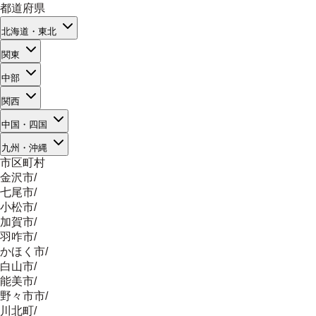
都道府県
北海道・東北
関東
中部
関西
中国・四国
九州・沖縄
市区町村
金沢市
/
七尾市
/
小松市
/
加賀市
/
羽咋市
/
かほく市
/
白山市
/
能美市
/
野々市市
/
川北町
/