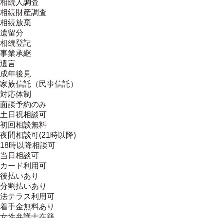
相続人調査
相続財産調査
相続放棄
遺留分
相続登記
事業承継
遺言
成年後見
家族信託（民事信託）
対応体制
面談予約のみ
土日祝相談可
初回相談無料
夜間相談可(21時以降)
18時以降相談可
当日相談可
カード利用可
後払いあり
分割払いあり
法テラス利用可
着手金無料あり
女性弁護士在籍