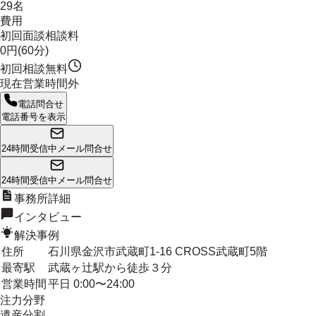
29名
費用
初回面談相談料
0円(60分)
初回相談無料
現在営業時間外
電話問合せ
電話番号を表示
24時間受信中
メール問合せ
24時間受信中
メール問合せ
事務所詳細
インタビュー
解決事例
住所
石川県金沢市武蔵町1-16 CROSS武蔵町5階
最寄駅
武蔵ヶ辻駅から徒歩３分
営業時間
平日 0:00〜24:00
注力分野
遺産分割