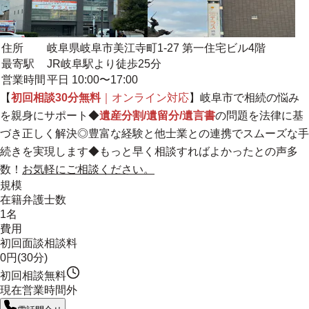
住所
岐阜県岐阜市美江寺町1-27 第一住宅ビル4階
最寄駅
JR岐阜駅より徒歩25分
営業時間
平日 10:00〜17:00
【
初回相談30分無料
｜オンライン対応
】岐阜市で相続の悩み
を親身にサポート◆
遺産分割/遺留分/遺言書
の問題を法律に基
づき正しく解決◎
豊富な経験と他士業との連携でスムーズな手
続きを実現します
◆もっと早く相談すればよかったとの声多
数！
お気軽にご相談ください。
規模
在籍弁護士数
1名
費用
初回面談相談料
0円(30分)
初回相談無料
現在営業時間外