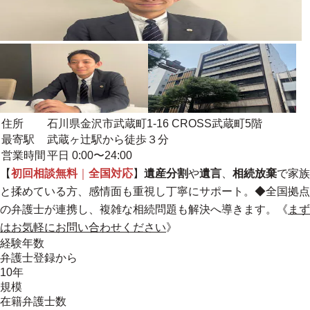
住所
石川県金沢市武蔵町1-16 CROSS武蔵町5階
最寄駅
武蔵ヶ辻駅から徒歩３分
営業時間
平日 0:00〜24:00
【
初回相談無料
｜
全国対応
】
遺産分割
や
遺言
、
相続放棄
で家族
と揉めている方、感情面も重視し丁寧にサポート。
◆全国拠点
の弁護士が連携し、複雑な相続問題も解決へ導きます。《
まず
はお気軽にお問い合わせください
》
経験年数
弁護士登録から
10年
規模
在籍弁護士数