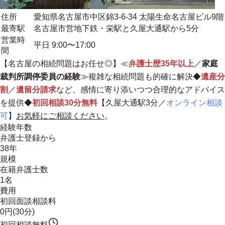
住所
愛知県名古屋市中区錦3-6-34 太陽生命名古屋ビル9階
最寄駅
名古屋市営地下鉄・栄駅と久屋大通駅から5分
営業時
平日 9:00〜17:00
間
【名古屋の相続問題はお任せ◎】≪
弁護士歴35年以上
／
家庭
裁判所調停委員の経験
≫複雑な相続問題も的確に解決◆
遺産分
割
／
遺留分請求
など、感情に寄り添いつつ合理的なアドバイス
を提供◆
初回相談30分無料
【久屋大通駅3分／
オンライン相談
可
】
お気軽にご相談ください
。
経験年数
弁護士登録から
38年
規模
在籍弁護士数
1名
費用
初回面談相談料
0円(30分)
初回相談無料