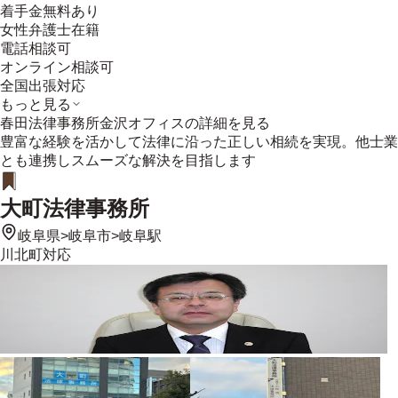
着手金無料あり
女性弁護士在籍
電話相談可
オンライン相談可
全国出張対応
もっと見る
春田法律事務所金沢オフィス
の詳細を見る
豊富な経験を活かして法律に沿った正しい相続を実現。他士業
とも連携しスムーズな解決を目指します
大町法律事務所
岐阜県
>
岐阜市
>
岐阜駅
川北町
対応