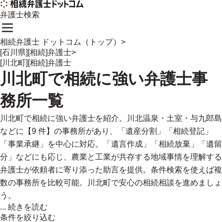
弁護士検索
相続弁護士 ドットコム（トップ）
>
[石川県][相続]弁護士
>
[川北町][相続]弁護士
川北町
で
相続に強い
弁護士事
務所一覧
川北町で相続に強い弁護士を紹介。川北温泉・土室・与九郎島
などに【9 件】の事務所があり、「遺産分割」「相続登記」
「事業承継」を中心に対応。「遺言作成」「相続放棄」「遺留
分」などにも応じ、農業と工業が共存する地域事情を理解する
弁護士が依頼者に寄り添った助言を提供。条件検索を使えば複
数の事務所を比較可能。川北町で安心の相続相談を進めましょ
う。
...
続きを読む
条件を絞り込む