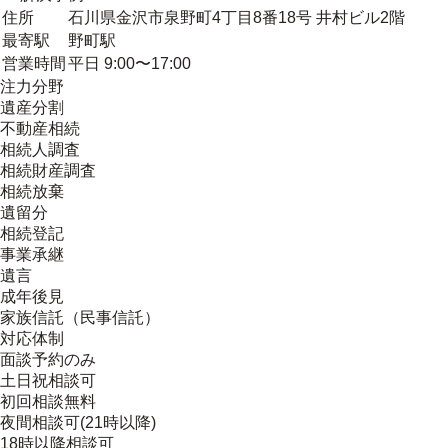
住所
石川県金沢市泉野町4丁目8番18号 井村ビル2階
最寄駅
野町駅
営業時間
平日 9:00〜17:00
注力分野
遺産分割
不動産相続
相続人調査
相続財産調査
相続放棄
遺留分
相続登記
事業承継
遺言
成年後見
家族信託（民事信託）
対応体制
面談予約のみ
土日祝相談可
初回相談無料
夜間相談可(21時以降)
18時以降相談可