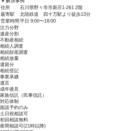
解決事例
住所
石川県野々市市新庄1-261 2階
最寄駅
北陸鉄道 四十万駅より徒歩13分
営業時間
平日 9:00〜18:00
注力分野
遺産分割
不動産相続
相続人調査
相続財産調査
相続放棄
遺留分
相続登記
事業承継
遺言
成年後見
家族信託（民事信託）
対応体制
面談予約のみ
土日祝相談可
初回相談無料
夜間相談可(21時以降)