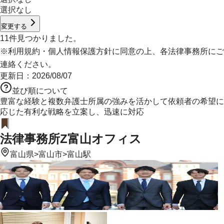
選択なし
変更する
11
件見つかりました。
※
利用規約
・
個人情報保護方針
に同意の上、各法律事務所にご
連絡ください。
更新日：
2026/08/07
並び順について
豊富な経験と複数弁護士所属の強みを活かして依頼者の希望に
応じた有利な戦略を立案し、迅速に対応
法律事務所Z富山オフィス
富山県
>
富山市
>
富山駅