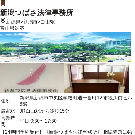
新潟つばさ法律事務所
新潟県
>
新潟市
>
白山駅
富山県
対応
新潟県新潟市中央区学校町通一番町12 市役所前ビル
住所
6階
最寄駅
JR白山駅から徒歩15分
営業時
平日 9:30〜17:30
間
【24時間予約受付】《新潟つばさ法律事務所》 相続問題に強