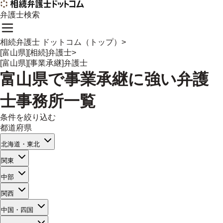
弁護士検索
相続弁護士 ドットコム（トップ）
>
[富山県][相続]弁護士
>
[富山県][事業承継]弁護士
富山県
で
事業承継
に強い
弁護
士事務所一覧
条件を絞り込む
都道府県
北海道・東北
関東
中部
関西
中国・四国