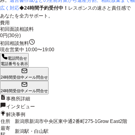
み。
遺言書作成などの生前対策から遺産分割、相続放棄まで幅
広く対応
◆
24時間予約受付中！
レスポンスの速さと責任感で
あなたを全力サポート。
費用
初回面談相談料
0円(30分)
初回相談無料
現在営業中
10:00〜19:00
電話問合せ
電話番号を表示
24時間受信中
メール問合せ
24時間受信中
メール問合せ
事務所詳細
インタビュー
解決事例
住所
新潟県新潟市中央区東中通2番町275-1Grow East2階
最寄
新潟駅・白山駅
駅