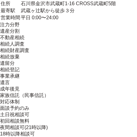
住所
石川県金沢市武蔵町1-16 CROSS武蔵町5階
最寄駅
武蔵ヶ辻駅から徒歩３分
営業時間
平日 0:00〜24:00
注力分野
遺産分割
不動産相続
相続人調査
相続財産調査
相続放棄
遺留分
相続登記
事業承継
遺言
成年後見
家族信託（民事信託）
対応体制
面談予約のみ
土日祝相談可
初回相談無料
夜間相談可(21時以降)
18時以降相談可