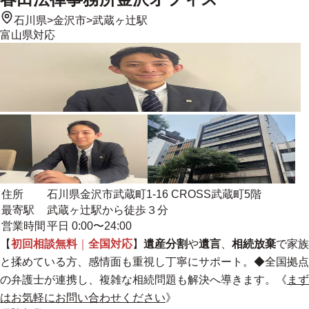
石川県
>
金沢市
>
武蔵ヶ辻駅
富山県
対応
住所
石川県金沢市武蔵町1-16 CROSS武蔵町5階
最寄駅
武蔵ヶ辻駅から徒歩３分
営業時間
平日 0:00〜24:00
【
初回相談無料
｜
全国対応
】
遺産分割
や
遺言
、
相続放棄
で家族
と揉めている方、感情面も重視し丁寧にサポート。
◆全国拠点
の弁護士が連携し、複雑な相続問題も解決へ導きます。《
まず
はお気軽にお問い合わせください
》