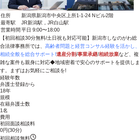
住所
新潟県新潟市中央区上所1-1-24 Nビル2階
最寄駅
JR新潟駅，JR白山駅
営業時間
平日 9:00〜18:00
【初回相談30分無料/土日祝も対応可能】新潟市しなのがわ総
合法律事務所では
、
高齢者問題と経営コンサル経験を活かし、
相続全般を総合サポート!
遺産分割
/
事業承継
/
相続放棄
など、複
雑な案件も親身に対応◆
地域密着
で安心のサポートを提供しま
す。まずはお気軽にご相談を!
経験年数
弁護士登録から
18年
規模
在籍弁護士数
1名
費用
初回面談相談料
0円(30分)
初回相談無料