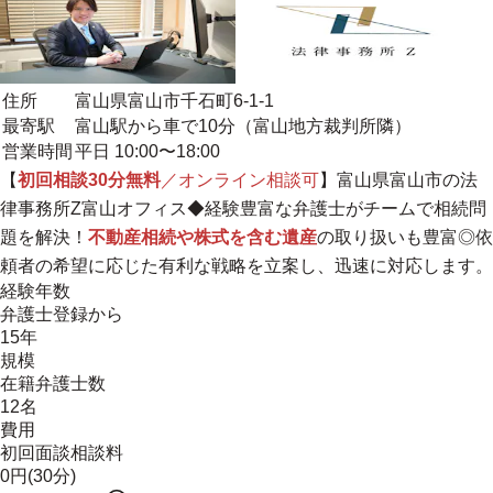
住所
富山県富山市千石町6-1-1
最寄駅
富山駅から車で10分（富山地方裁判所隣）
営業時間
平日 10:00〜18:00
【
初回相談30分無料
／オンライン相談可
】富山県富山市の法
律事務所Z富山オフィス◆経験豊富な弁護士がチームで相続問
題を解決！
不動産相続や株式を含む遺産
の取り扱いも豊富◎依
頼者の希望に応じた有利な戦略を立案し、迅速に対応します。
経験年数
弁護士登録から
15年
規模
在籍弁護士数
12名
費用
初回面談相談料
0円(30分)