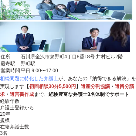
住所
石川県金沢市泉野町4丁目8番18号 井村ビル2階
最寄駅
野町駅
営業時間
平日 9:00〜17:00
相続問題に特化した弁護士
が、あなたの「納得できる解決」を
実現します
【
初回相談30分5,500円
】
遺産分割協議
・
遺留分請
求
・
遺言書作成
まで、
経験豊富な弁護士3名体制でサポート
経験年数
弁護士登録から
20年
規模
在籍弁護士数
3名