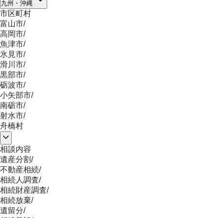
九州・沖縄
市区町村
富山市
/
高岡市
/
魚津市
/
氷見市
/
滑川市
/
黒部市
/
砺波市
/
小矢部市
/
南砺市
/
射水市
/
舟橋村
相談内容
遺産分割
/
不動産相続
/
相続人調査
/
相続財産調査
/
相続放棄
/
遺留分
/