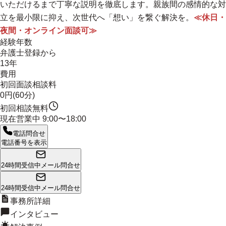
いただけるまで丁寧な説明を徹底します。
親族間の感情的な対
立を最小限に抑え、次世代へ「想い」を繋ぐ解決を。
≪休日・
夜間・オンライン面談可≫
経験年数
弁護士登録から
13年
費用
初回面談相談料
0円(60分)
初回相談無料
現在営業中
9:00〜18:00
電話問合せ
電話番号を表示
24時間受信中
メール問合せ
24時間受信中
メール問合せ
事務所詳細
インタビュー