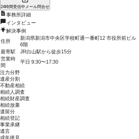
24時間受信中
メール問合せ
事務所詳細
インタビュー
解決事例
新潟県新潟市中央区学校町通一番町12 市役所前ビル
住所
6階
最寄駅
JR白山駅から徒歩15分
営業時
平日 9:30〜17:30
間
注力分野
遺産分割
不動産相続
相続人調査
相続財産調査
相続放棄
遺留分
相続登記
事業承継
遺言
成年後見