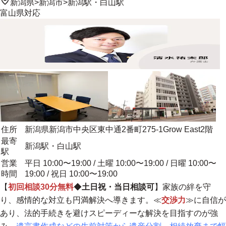
新潟県
>
新潟市
>
新潟駅・白山駅
富山県
対応
住所
新潟県新潟市中央区東中通2番町275-1Grow East2階
最寄
新潟駅・白山駅
駅
営業
平日 10:00〜19:00 / 土曜 10:00〜19:00 / 日曜 10:00〜
時間
19:00 / 祝日 10:00〜19:00
【
初回相談30分無料
◆
土日祝・当日相談可
】家族の絆を守
り、感情的な対立も円満解決へ導きます。≪
交渉力
≫に自信が
あり、
法的手続きを避けスピーディーな解決を目指すのが強