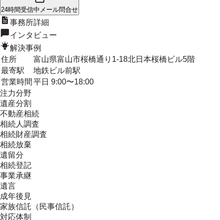
24時間受信中
メール問合せ
事務所詳細
インタビュー
解決事例
住所
富山県富山市桜橋通り1-18北日本桜橋ビル5階
最寄駅
地鉄ビル前駅
営業時間
平日 9:00〜18:00
注力分野
遺産分割
不動産相続
相続人調査
相続財産調査
相続放棄
遺留分
相続登記
事業承継
遺言
成年後見
家族信託（民事信託）
対応体制