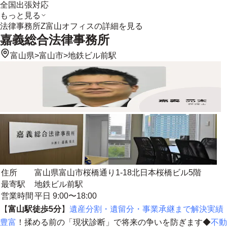
全国出張対応
もっと見る
法律事務所Z富山オフィス
の詳細を見る
嘉義総合法律事務所
富山県
>
富山市
>
地鉄ビル前駅
住所
富山県富山市桜橋通り1-18北日本桜橋ビル5階
最寄駅
地鉄ビル前駅
営業時間
平日 9:00〜18:00
【
富山駅徒歩5分
】
遺産分割・遺留分・事業承継まで解決実績
豊富
！揉める前の「現状診断」で将来の争いを防ぎます◆
不動