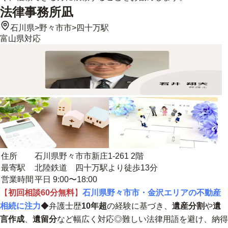
法律事務所凪
石川県
>
野々市市
>
四十万駅
富山県
対応
住所
石川県野々市市新庄1-261 2階
最寄駅
北陸鉄道 四十万駅より徒歩13分
営業時間
平日 9:00〜18:00
【
初回相談60分無料
】
石川県野々市市・金沢エリアの不動産
相続に注力
◆弁護士歴
10年超
の経験に基づき、
遺産分割
や
遺
言作成
、
遺留分
など幅広く対応◎難しい法律用語を避け、
納得