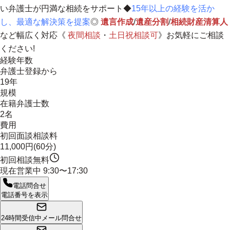
い弁護士が円満な相続をサポート◆
15年以上の経験を活か
し、最適な解決策を提案
◎
遺言作成
/
遺産分割
/
相続財産清算人
など幅広く対応《
夜間相談
・
土日祝相談
可
》お気軽にご相談
ください!
経験年数
弁護士登録から
19年
規模
在籍弁護士数
2名
費用
初回面談相談料
11,000円(60分)
初回相談無料
現在営業中
9:30〜17:30
電話問合せ
電話番号を表示
24時間受信中
メール問合せ