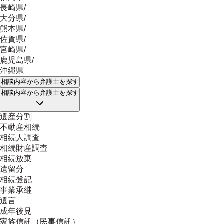
長崎県
/
大分県
/
熊本県
/
佐賀県
/
宮崎県
/
鹿児島県
/
沖縄県
相談内容
から弁護士を探す
相談内容
から弁護士を探す
遺産分割
不動産相続
相続人調査
相続財産調査
相続放棄
遺留分
相続登記
事業承継
遺言
成年後見
家族信託（民事信託）