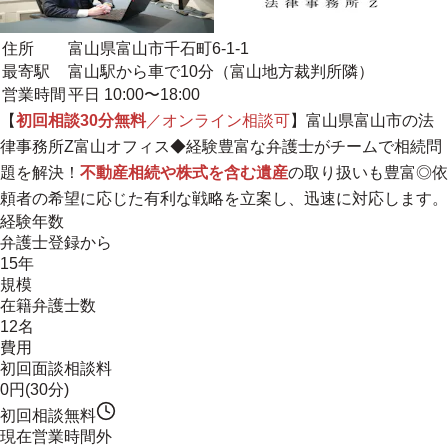
住所
富山県富山市千石町6-1-1
最寄駅
富山駅から車で10分（富山地方裁判所隣）
営業時間
平日 10:00〜18:00
【
初回相談30分無料
／オンライン相談可
】富山県富山市の法
律事務所Z富山オフィス◆経験豊富な弁護士がチームで相続問
題を解決！
不動産相続や株式を含む遺産
の取り扱いも豊富◎依
頼者の希望に応じた有利な戦略を立案し、迅速に対応します。
経験年数
弁護士登録から
15年
規模
在籍弁護士数
12名
費用
初回面談相談料
0円(30分)
初回相談無料
現在営業時間外