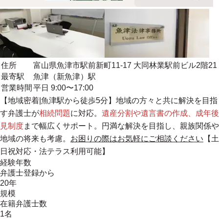
住所
富山県魚津市駅前新町11-17 大同林業駅前ビル2階21
最寄駅
魚津（新魚津）駅
営業時間
平日 9:00〜17:00
【
地域密着|魚津駅から徒歩5分
】地域の方々と共に解決を目指
す弁護士が
相続問題
に対応。
遺産分割や遺言書の作成、成年後
見制度
まで幅広くサポート。円満な解決を目指し、親族関係や
地域の将来も考慮。
お困りの際はお気軽にご相談ください
【土
日祝対応・法テラス利用可能】
経験年数
弁護士登録から
20年
規模
在籍弁護士数
1名