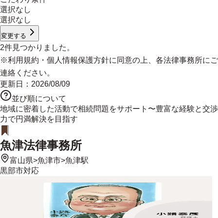
選択なし
選択なし
変更する
2
件見つかりました。
※
利用規約
・
個人情報保護方針
に同意の上、各法律事務所にご
連絡ください。
更新日：
2026/08/09
並び順について
地域に密着した活動で相続問題をサポート〜豊富な経験と交渉
力で円満解決を目指す
魚津法律事務所
富山県
>
魚津市
>
魚津駅
黒部市
対応