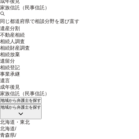
成年後見
家族信託（民事信託）
同じ都道府県で相談分野を選び直す
遺産分割
不動産相続
相続人調査
相続財産調査
相続放棄
遺留分
相続登記
事業承継
遺言
成年後見
家族信託（民事信託）
地域
から弁護士を探す
地域
から弁護士を探す
北海道・東北
北海道
/
青森県
/