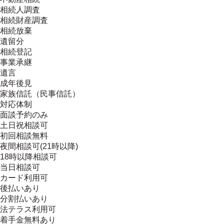
相続人調査
相続財産調査
相続放棄
遺留分
相続登記
事業承継
遺言
成年後見
家族信託（民事信託）
対応体制
面談予約のみ
土日祝相談可
初回相談無料
夜間相談可(21時以降)
18時以降相談可
当日相談可
カード利用可
後払いあり
分割払いあり
法テラス利用可
着手金無料あり