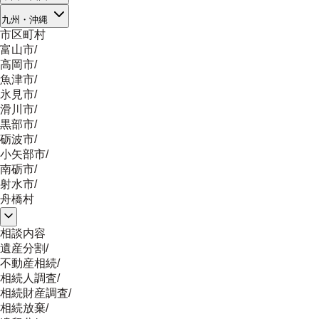
九州・沖縄
市区町村
富山市
/
高岡市
/
魚津市
/
氷見市
/
滑川市
/
黒部市
/
砺波市
/
小矢部市
/
南砺市
/
射水市
/
舟橋村
相談内容
遺産分割
/
不動産相続
/
相続人調査
/
相続財産調査
/
相続放棄
/