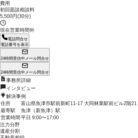
費用
初回面談相談料
5,500円(30分)
現在営業時間外
電話問合せ
電話番号を表示
24時間受信中
メール問合せ
24時間受信中
メール問合せ
事務所詳細
インタビュー
解決事例
住所
富山県魚津市駅前新町11-17 大同林業駅前ビル2階21
最寄駅
魚津（新魚津）駅
営業時間
平日 9:00〜17:00
注力分野
遺産分割
不動産相続