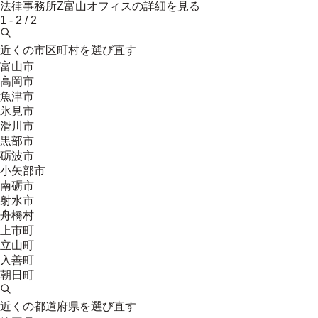
法律事務所Z富山オフィス
の詳細を見る
1
-
2
/
2
近くの市区町村を選び直す
富山市
高岡市
魚津市
氷見市
滑川市
黒部市
砺波市
小矢部市
南砺市
射水市
舟橋村
上市町
立山町
入善町
朝日町
近くの都道府県を選び直す