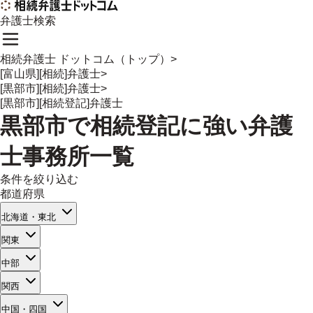
弁護士検索
相続弁護士 ドットコム（トップ）
>
[富山県][相続]弁護士
>
[黒部市][相続]弁護士
>
[黒部市][相続登記]弁護士
黒部市
で
相続登記
に強い
弁護
士事務所一覧
条件を絞り込む
都道府県
北海道・東北
関東
中部
関西
中国・四国