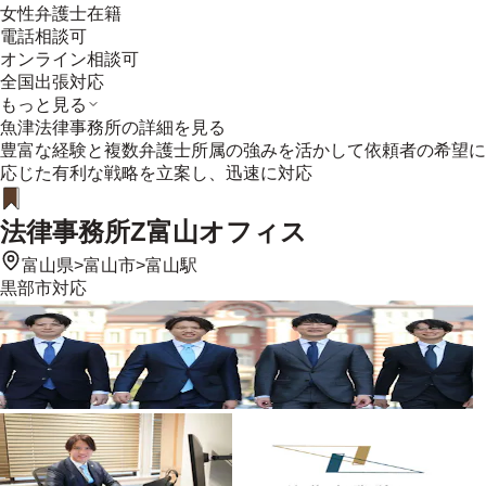
女性弁護士在籍
電話相談可
オンライン相談可
全国出張対応
もっと見る
魚津法律事務所
の詳細を見る
豊富な経験と複数弁護士所属の強みを活かして依頼者の希望に
応じた有利な戦略を立案し、迅速に対応
法律事務所Z富山オフィス
富山県
>
富山市
>
富山駅
黒部市
対応