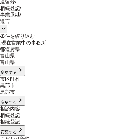
遺留分
/
相続登記
/
事業承継
/
遺言
条件を絞り込む
現在営業中の事務所
都道府県
富山県
富山県
変更する
市区町村
黒部市
黒部市
変更する
相談内容
相続登記
相続登記
変更する
こだわり条件