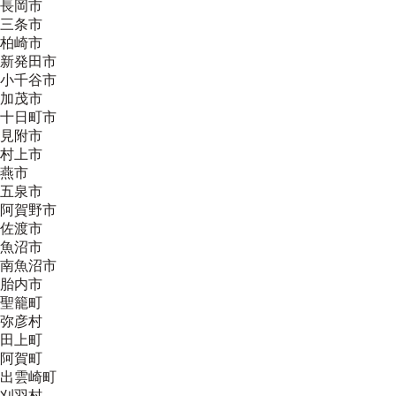
長岡市
三条市
柏崎市
新発田市
小千谷市
加茂市
十日町市
見附市
村上市
燕市
五泉市
阿賀野市
佐渡市
魚沼市
南魚沼市
胎内市
聖籠町
弥彦村
田上町
阿賀町
出雲崎町
刈羽村