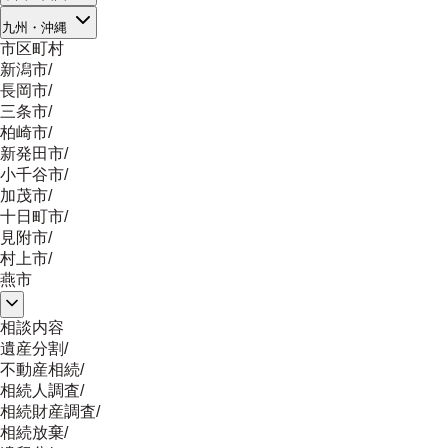
九州・沖縄
市区町村
新潟市
/
長岡市
/
三条市
/
柏崎市
/
新発田市
/
小千谷市
/
加茂市
/
十日町市
/
見附市
/
村上市
/
燕市
相談内容
遺産分割
/
不動産相続
/
相続人調査
/
相続財産調査
/
相続放棄
/