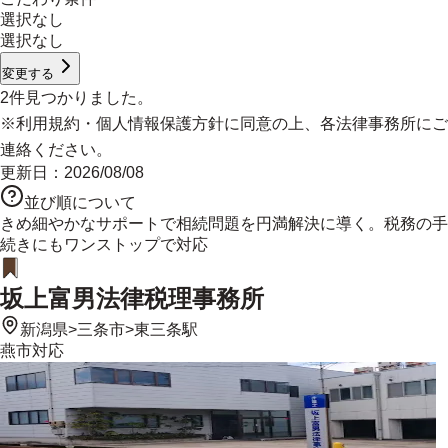
選択なし
選択なし
変更する
2
件見つかりました。
※
利用規約
・
個人情報保護方針
に同意の上、各法律事務所にご
連絡ください。
更新日：
2026/08/08
並び順について
きめ細やかなサポートで相続問題を円満解決に導く。税務の手
続きにもワンストップで対応
坂上富男法律税理事務所
新潟県
>
三条市
>
東三条駅
燕市
対応