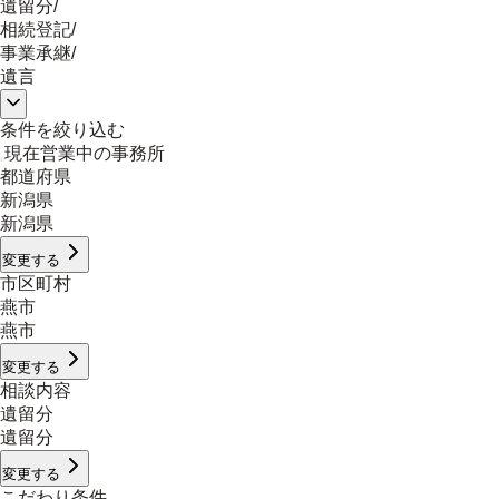
遺留分
/
相続登記
/
事業承継
/
遺言
条件を絞り込む
現在営業中の事務所
都道府県
新潟県
新潟県
変更する
市区町村
燕市
燕市
変更する
相談内容
遺留分
遺留分
変更する
こだわり条件