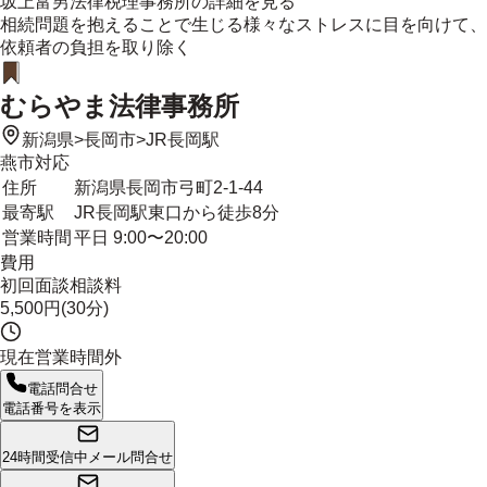
坂上富男法律税理事務所
の詳細を見る
相続問題を抱えることで生じる様々なストレスに目を向けて、
依頼者の負担を取り除く
むらやま法律事務所
新潟県
>
長岡市
>
JR長岡駅
燕市
対応
住所
新潟県長岡市弓町2-1-44
最寄駅
JR長岡駅東口から徒歩8分
営業時間
平日 9:00〜20:00
費用
初回面談相談料
5,500円(30分)
現在営業時間外
電話問合せ
電話番号を表示
24時間受信中
メール問合せ