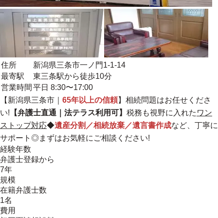
住所
新潟県三条市一ノ門1-1-14
最寄駅
東三条駅から徒歩10分
営業時間
平日 8:30〜17:00
【新潟県三条市｜
65年以上の信頼
】相続問題はお任せくださ
い!
【弁護士直通｜法テラス利用可】
税務も視野に入れた
ワン
ストップ対応
◆
遺産分割／相続放棄／遺言書作成
など、丁寧に
サポート◎まずはお気軽にご相談ください!
経験年数
弁護士登録から
7年
規模
在籍弁護士数
1名
費用