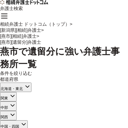
弁護士検索
相続弁護士 ドットコム（トップ）
>
[新潟県][相続]弁護士
>
[燕市][相続]弁護士
>
[燕市][遺留分]弁護士
燕市
で
遺留分
に強い
弁護士事
務所一覧
条件を絞り込む
都道府県
北海道・東北
関東
中部
関西
中国・四国