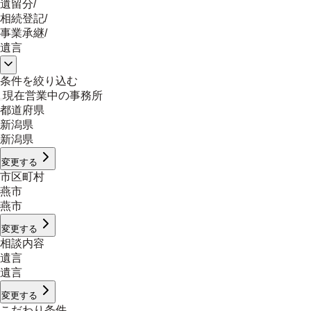
遺留分
/
相続登記
/
事業承継
/
遺言
条件を絞り込む
現在営業中の事務所
都道府県
新潟県
新潟県
変更する
市区町村
燕市
燕市
変更する
相談内容
遺言
遺言
変更する
こだわり条件