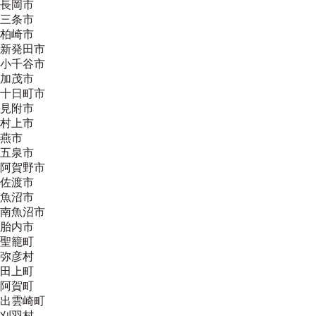
長岡市
三条市
柏崎市
新発田市
小千谷市
加茂市
十日町市
見附市
村上市
燕市
五泉市
阿賀野市
佐渡市
魚沼市
南魚沼市
胎内市
聖籠町
弥彦村
田上町
阿賀町
出雲崎町
刈羽村