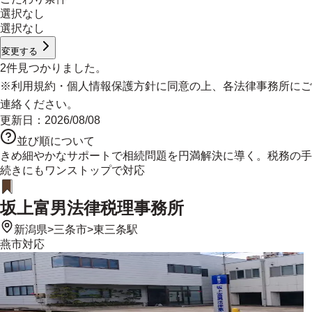
選択なし
選択なし
変更する
2
件見つかりました。
※
利用規約
・
個人情報保護方針
に同意の上、各法律事務所にご
連絡ください。
更新日：
2026/08/08
並び順について
きめ細やかなサポートで相続問題を円満解決に導く。税務の手
続きにもワンストップで対応
坂上富男法律税理事務所
新潟県
>
三条市
>
東三条駅
燕市
対応