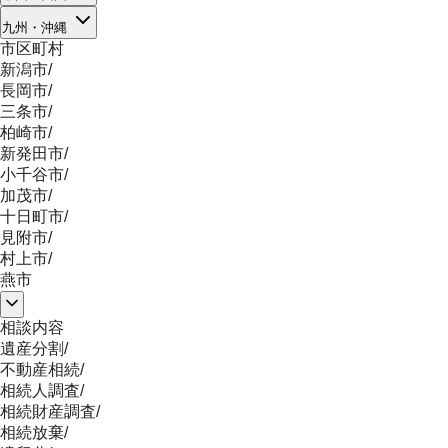
九州・沖縄
市区町村
新潟市
/
長岡市
/
三条市
/
柏崎市
/
新発田市
/
小千谷市
/
加茂市
/
十日町市
/
見附市
/
村上市
/
燕市
相談内容
遺産分割
/
不動産相続
/
相続人調査
/
相続財産調査
/
相続放棄
/