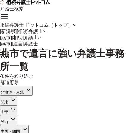
弁護士検索
相続弁護士 ドットコム（トップ）
>
[新潟県][相続]弁護士
>
[燕市][相続]弁護士
>
[燕市][遺言]弁護士
燕市
で
遺言
に強い
弁護士事務
所一覧
条件を絞り込む
都道府県
北海道・東北
関東
中部
関西
中国・四国