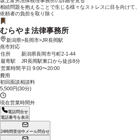
坂上富男法律税理事務所
の詳細を見る
相続問題を抱えることで生じる様々なストレスに目を向けて、
依頼者の負担を取り除く
むらやま法律事務所
新潟県
>
長岡市
>
JR長岡駅
燕市
対応
住所
新潟県長岡市弓町2-1-44
最寄駅
JR長岡駅東口から徒歩8分
営業時間
平日 9:00〜20:00
費用
初回面談相談料
5,500円(30分)
現在営業時間外
電話問合せ
電話番号を表示
24時間受信中
メール問合せ