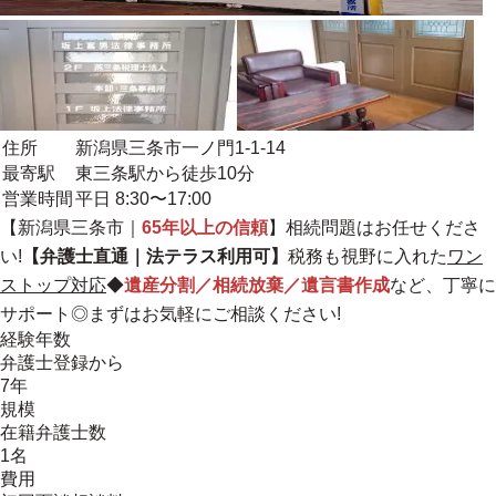
住所
新潟県三条市一ノ門1-1-14
最寄駅
東三条駅から徒歩10分
営業時間
平日 8:30〜17:00
【新潟県三条市｜
65年以上の信頼
】相続問題はお任せくださ
い!
【弁護士直通｜法テラス利用可】
税務も視野に入れた
ワン
ストップ対応
◆
遺産分割／相続放棄／遺言書作成
など、丁寧に
サポート◎まずはお気軽にご相談ください!
経験年数
弁護士登録から
7年
規模
在籍弁護士数
1名
費用