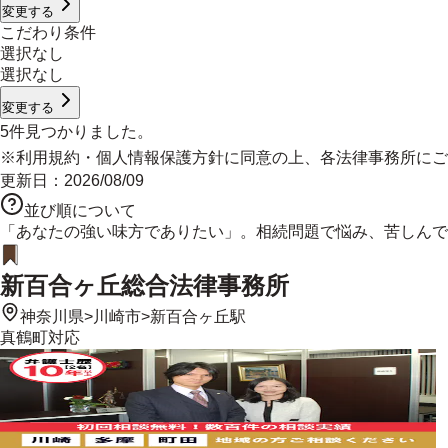
変更する
こだわり条件
選択なし
選択なし
変更する
5
件見つかりました。
※
利用規約
・
個人情報保護方針
に同意の上、各法律事務所にご
更新日：
2026/08/09
並び順について
「あなたの強い味方でありたい」。相続問題で悩み、苦しんで
新百合ヶ丘総合法律事務所
神奈川県
>
川崎市
>
新百合ヶ丘駅
真鶴町
対応