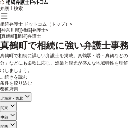
弁護士検索
相続弁護士 ドットコム（トップ）
>
[神奈川県][相続]弁護士
>
[真鶴町][相続]弁護士
真鶴町
で
相続に強い
弁護士事
真鶴町で相続に詳しい弁護士を掲載。真鶴駅・岩・真鶴などの
分」などにも柔軟に応じ、漁業と観光が盛んな地域特性を理解
出しましょう。
...
続きを読む
条件を絞り込む
都道府県
北海道・東北
関東
中部
関西