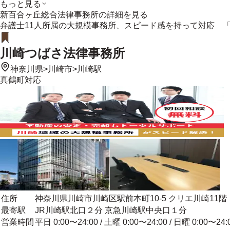
もっと見る
新百合ヶ丘総合法律事務所
の詳細を見る
弁護士11人所属の大規模事務所、スピード感を持って対応 
川崎つばさ法律事務所
神奈川県
>
川崎市
>
川崎駅
真鶴町
対応
住所
神奈川県川崎市川崎区駅前本町10-5 クリエ川崎11階
最寄駅
JR川崎駅北口２分 京急川崎駅中央口１分
営業時間
平日 0:00〜24:00 / 土曜 0:00〜24:00 / 日曜 0:00〜24: