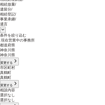
相続放棄
/
遺留分
/
相続登記
/
事業承継
/
遺言
条件を絞り込む
現在営業中の事務所
都道府県
神奈川県
神奈川県
変更する
市区町村
真鶴町
真鶴町
変更する
相談内容
選択なし
選択なし