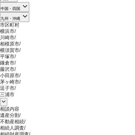
中国・四国
九州・沖縄
市区町村
横浜市
/
川崎市
/
相模原市
/
横須賀市
/
平塚市
/
鎌倉市
/
藤沢市
/
小田原市
/
茅ヶ崎市
/
逗子市
/
三浦市
相談内容
遺産分割
/
不動産相続
/
相続人調査
/
相続財産調査
/