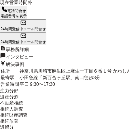
現在営業時間外
電話問合せ
電話番号を表示
24時間受信中
メール問合せ
24時間受信中
メール問合せ
事務所詳細
インタビュー
解決事例
住所
神奈川県川崎市麻生区上麻生一丁目６番１号 かわし
最寄駅
小田急線「新百合ヶ丘駅」南口徒歩3分
営業時間
平日 9:30〜17:30
注力分野
遺産分割
不動産相続
相続人調査
相続財産調査
相続放棄
遺留分