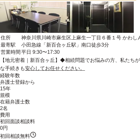
住所
神奈川県川崎市麻生区上麻生一丁目６番１号 かわし
最寄駅
小田急線「新百合ヶ丘駅」南口徒歩3分
営業時間
平日 9:30〜17:30
【
地元密着
｜新百合ヶ丘】◆相続問題でお悩みの方、私たちが
な手続きも
安心してお任せください。
経験年数
弁護士登録から
15年
規模
在籍弁護士数
2名
費用
初回面談相談料
0円
初回相談無料