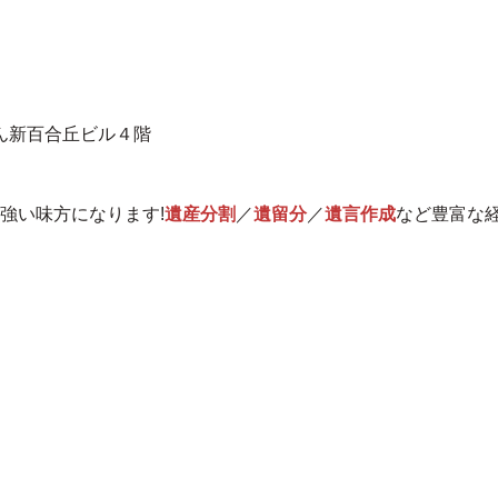
ん新百合丘ビル４階
強い味方になります!
遺産分割
／
遺留分
／
遺言作成
など豊富な