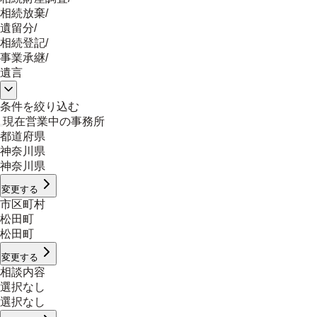
相続放棄
/
遺留分
/
相続登記
/
事業承継
/
遺言
条件を絞り込む
現在営業中の事務所
都道府県
神奈川県
神奈川県
変更する
市区町村
松田町
松田町
変更する
相談内容
選択なし
選択なし