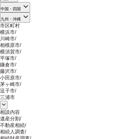
中国・四国
九州・沖縄
市区町村
横浜市
/
川崎市
/
相模原市
/
横須賀市
/
平塚市
/
鎌倉市
/
藤沢市
/
小田原市
/
茅ヶ崎市
/
逗子市
/
三浦市
相談内容
遺産分割
/
不動産相続
/
相続人調査
/
相続財産調査
/