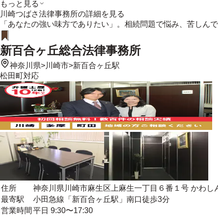
もっと見る
川崎つばさ法律事務所
の詳細を見る
「あなたの強い味方でありたい」。相続問題で悩み、苦しんで
新百合ヶ丘総合法律事務所
神奈川県
>
川崎市
>
新百合ヶ丘駅
松田町
対応
住所
神奈川県川崎市麻生区上麻生一丁目６番１号 かわし
最寄駅
小田急線「新百合ヶ丘駅」南口徒歩3分
営業時間
平日 9:30〜17:30