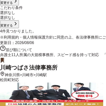
変更する
こだわり条件
選択なし
選択なし
変更する
4
件見つかりました。
※
利用規約
・
個人情報保護方針
に同意の上、各法律事務所にご
更新日：
2026/08/06
並び順について
弁護士11人所属の大規模事務所、スピード感を持って対応 
川崎つばさ法律事務所
神奈川県
>
川崎市
>
川崎駅
松田町
対応