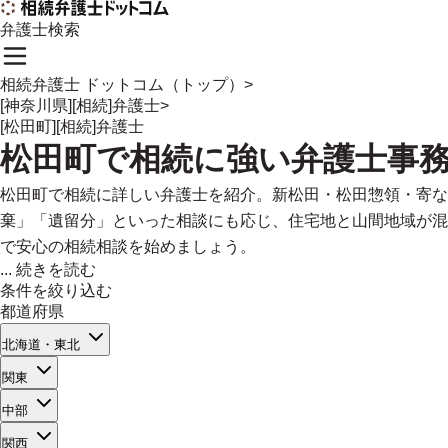
弁護士検索
相続弁護士 ドットコム（トップ）
>
[神奈川県][相続]弁護士
>
[松田町][相続]弁護士
松田町
で
相続に強い
弁護士事
松田町で相続に詳しい弁護士を紹介。新松田・松田惣領・寄な
棄」「遺留分」といった相談にも応じ、住宅地と山間地域が混
で安心の相続相談を始めましょう。
...
続きを読む
条件を絞り込む
都道府県
北海道・東北
関東
中部
関西