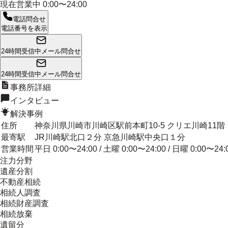
現在営業中
0:00〜24:00
電話問合せ
電話番号を表示
24時間受信中
メール問合せ
24時間受信中
メール問合せ
事務所詳細
インタビュー
解決事例
住所
神奈川県川崎市川崎区駅前本町10-5 クリエ川崎11階
最寄駅
JR川崎駅北口２分 京急川崎駅中央口１分
営業時間
平日 0:00〜24:00 / 土曜 0:00〜24:00 / 日曜 0:00〜24:
注力分野
遺産分割
不動産相続
相続人調査
相続財産調査
相続放棄
遺留分