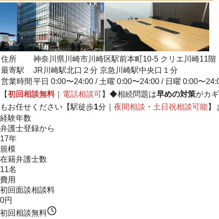
住所
神奈川県川崎市川崎区駅前本町10-5 クリエ川崎11階
最寄駅
JR川崎駅北口２分 京急川崎駅中央口１分
営業時間
平日 0:00〜24:00 / 土曜 0:00〜24:00 / 日曜 0:00〜24:
【
初回相談無料
｜
電話相談可
】◆相続問題は
早めの対策
がカギ
もお任せください【駅徒歩
1
分｜
夜間相談
・
土日祝相談可能
】
経験年数
弁護士登録から
17年
規模
在籍弁護士数
11名
費用
初回面談相談料
0円
初回相談無料