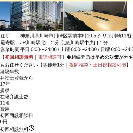
住所
神奈川県川崎市川崎区駅前本町10-5 クリエ川崎11階
最寄駅
JR川崎駅北口２分 京急川崎駅中央口１分
営業時間
平日 0:00〜24:00 / 土曜 0:00〜24:00 / 日曜 0:00〜24:
【
初回相談無料
｜
電話相談可
】◆相続問題は
早めの対策
がカギ
もお任せください【駅徒歩
1
分｜
夜間相談
・
土日祝相談可能
】
経験年数
弁護士登録から
17年
規模
在籍弁護士数
11名
費用
初回面談相談料
0円
初回相談無料