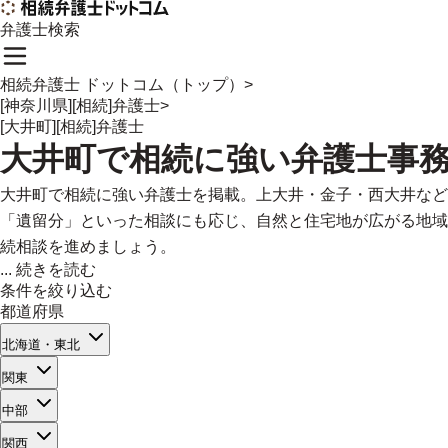
弁護士検索
相続弁護士 ドットコム（トップ）
>
[神奈川県][相続]弁護士
>
[大井町][相続]弁護士
大井町
で
相続に強い
弁護士事
大井町で相続に強い弁護士を掲載。上大井・金子・西大井など
「遺留分」といった相談にも応じ、自然と住宅地が広がる地域
続相談を進めましょう。
...
続きを読む
条件を絞り込む
都道府県
北海道・東北
関東
中部
関西