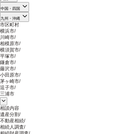
中国・四国
九州・沖縄
市区町村
横浜市
/
川崎市
/
相模原市
/
横須賀市
/
平塚市
/
鎌倉市
/
藤沢市
/
小田原市
/
茅ヶ崎市
/
逗子市
/
三浦市
相談内容
遺産分割
/
不動産相続
/
相続人調査
/
相続財産調査
/