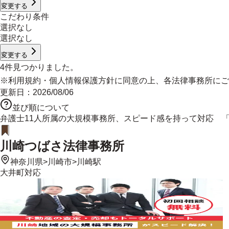
変更する
こだわり条件
選択なし
選択なし
変更する
4
件見つかりました。
※
利用規約
・
個人情報保護方針
に同意の上、各法律事務所にご
更新日：
2026/08/06
並び順について
弁護士11人所属の大規模事務所、スピード感を持って対応 
川崎つばさ法律事務所
神奈川県
>
川崎市
>
川崎駅
大井町
対応