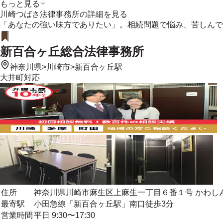
もっと見る
川崎つばさ法律事務所
の詳細を見る
「あなたの強い味方でありたい」。相続問題で悩み、苦しんで
新百合ヶ丘総合法律事務所
神奈川県
>
川崎市
>
新百合ヶ丘駅
大井町
対応
住所
神奈川県川崎市麻生区上麻生一丁目６番１号 かわし
最寄駅
小田急線「新百合ヶ丘駅」南口徒歩3分
営業時間
平日 9:30〜17:30