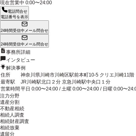
現在営業中
0:00〜24:00
電話問合せ
電話番号を表示
24時間受信中
メール問合せ
24時間受信中
メール問合せ
事務所詳細
インタビュー
解決事例
住所
神奈川県川崎市川崎区駅前本町10-5 クリエ川崎11階
最寄駅
JR川崎駅北口２分 京急川崎駅中央口１分
営業時間
平日 0:00〜24:00 / 土曜 0:00〜24:00 / 日曜 0:00〜24:
注力分野
遺産分割
不動産相続
相続人調査
相続財産調査
相続放棄
遺留分