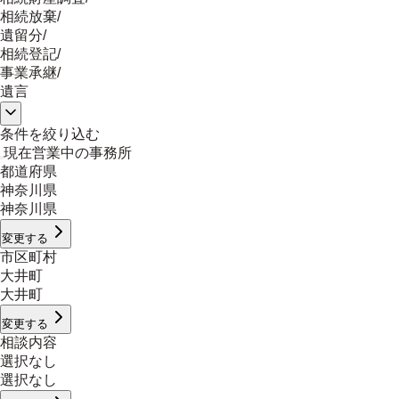
相続放棄
/
遺留分
/
相続登記
/
事業承継
/
遺言
条件を絞り込む
現在営業中の事務所
都道府県
神奈川県
神奈川県
変更する
市区町村
大井町
大井町
変更する
相談内容
選択なし
選択なし