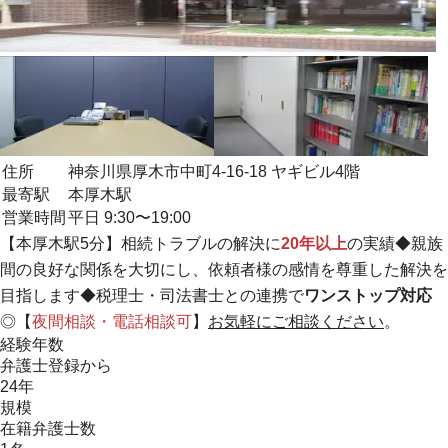
住所
神奈川県厚木市中町4-16-18 ヤギビル4階
最寄駅
本厚木駅
営業時間
平日 9:30〜19:00
【本厚木駅5分】相続トラブルの解決に
20年以上
の実績◆親族
間の良好な関係を大切にし、依頼者様の感情を尊重した解決を
目指します◆税理士・司法書士との連携で
ワンストップ対応
◎【
夜間相談・電話相談可
】
お気軽にご相談ください
。
経験年数
弁護士登録から
24年
規模
在籍弁護士数