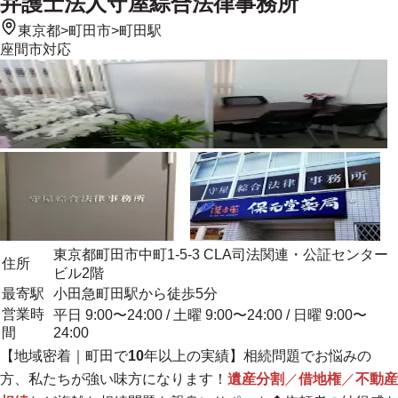
弁護士法人守屋綜合法律事務所
東京都
>
町田市
>
町田駅
座間市
対応
東京都町田市中町1-5-3 CLA司法関連・公証センター
住所
ビル2階
最寄駅
小田急町田駅から徒歩5分
営業時
平日 9:00〜24:00 / 土曜 9:00〜24:00 / 日曜 9:00〜
間
24:00
【
地域密着
｜町田で
10
年以上の実績】相続問題でお悩みの
方、私たちが強い味方になります！
遺産分割
／
借地権
／
不動産