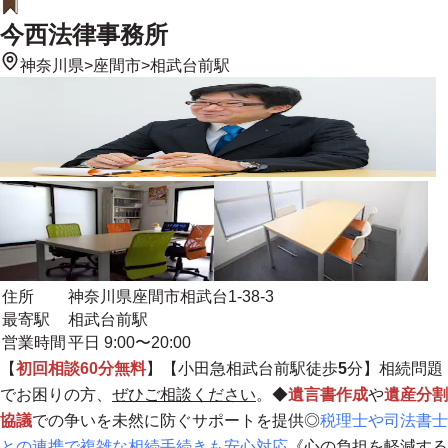
今西法律事務所
神奈川県
>
座間市
>
相武台前駅
住所
神奈川県座間市相武台1-38-3
最寄駅
相武台前駅
営業時間
平日 9:00〜20:00
【
初回相談60分無料
】【小田急相武台前駅徒歩
5
分】相続問題
でお困りの方、
ぜひご相談ください
。◆
遺言書作成
や
遺産分割
協議
での争いを未然に防ぐサポートを提供◎
税理士や司法書士
との連携で複雑な相続手続きも安心対応
《
心の負担を軽減する