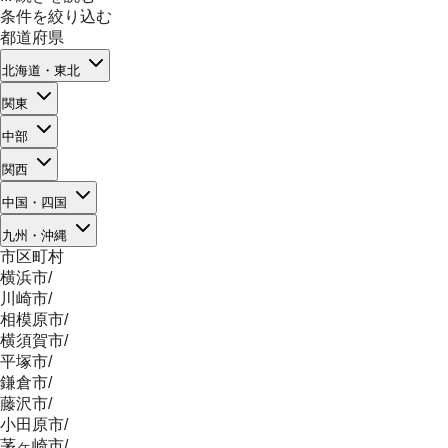
条件を絞り込む
都道府県
北海道・東北
関東
中部
関西
中国・四国
九州・沖縄
市区町村
横浜市
/
川崎市
/
相模原市
/
横須賀市
/
平塚市
/
鎌倉市
/
藤沢市
/
小田原市
/
茅ヶ崎市
/