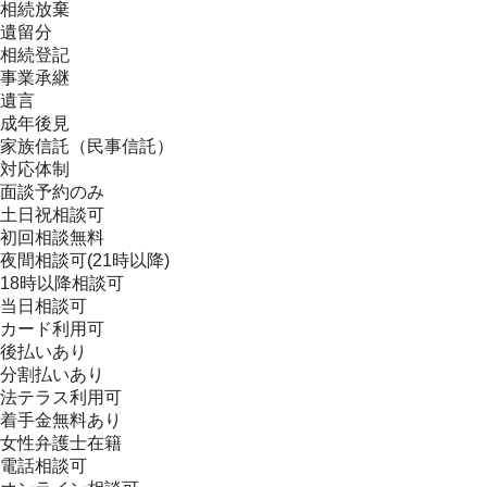
相続放棄
遺留分
相続登記
事業承継
遺言
成年後見
家族信託（民事信託）
対応体制
面談予約のみ
土日祝相談可
初回相談無料
夜間相談可(21時以降)
18時以降相談可
当日相談可
カード利用可
後払いあり
分割払いあり
法テラス利用可
着手金無料あり
女性弁護士在籍
電話相談可