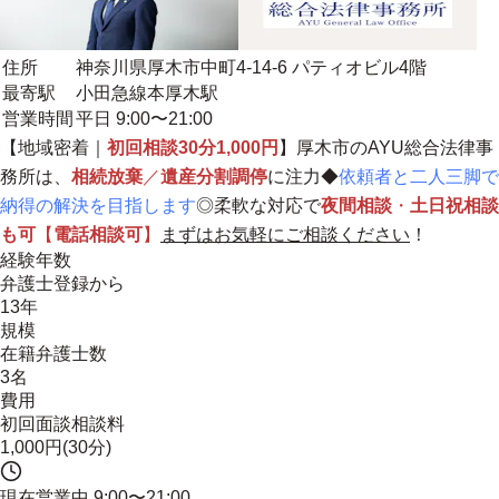
住所
神奈川県厚木市中町4-14-6 パティオビル4階
最寄駅
小田急線本厚木駅
営業時間
平日 9:00〜21:00
【
地域密着
｜
初回相談30分1,000円
】厚木市のAYU総合法律事
務所は、
相続放棄
／
遺産分割調停
に注力◆
依頼者と二人三脚で
納得の解決を目指します
◎柔軟な対応で
夜間相談
・
土日祝相談
も可
【
電話相談可
】
まずはお気軽にご相談ください
！
経験年数
弁護士登録から
13年
規模
在籍弁護士数
3名
費用
初回面談相談料
1,000円(30分)
現在営業中
9:00〜21:00