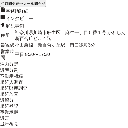
24時間受信中
メール問合せ
事務所詳細
インタビュー
解決事例
神奈川県川崎市麻生区上麻生一丁目６番１号 かわしん
住所
新百合丘ビル４階
最寄駅
小田急線「新百合ヶ丘駅」南口徒歩3分
営業時
平日 9:30〜17:30
間
注力分野
遺産分割
不動産相続
相続人調査
相続財産調査
相続放棄
遺留分
相続登記
事業承継
遺言
成年後見