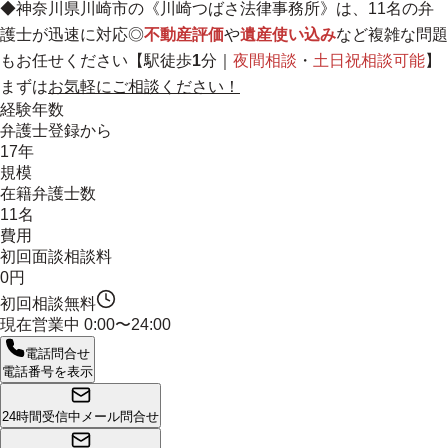
◆神奈川県川崎市の《川崎つばさ法律事務所》は、11名の弁
護士が迅速に対応◎
不動産評価
や
遺産使い込み
など複雑な問題
もお任せください【駅徒歩
1
分｜
夜間相談
・
土日祝相談可能
】
まずは
お気軽にご相談ください！
経験年数
弁護士登録から
17年
規模
在籍弁護士数
11名
費用
初回面談相談料
0円
初回相談無料
現在営業中
0:00〜24:00
電話問合せ
電話番号を表示
24時間受信中
メール問合せ