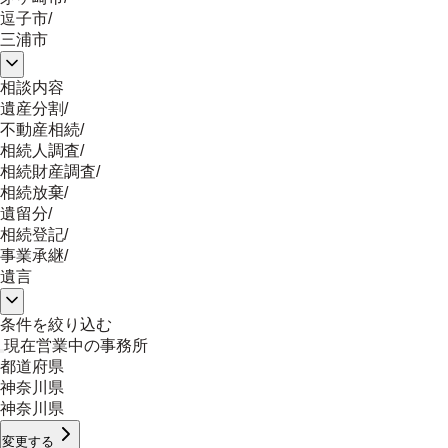
逗子市
/
三浦市
相談内容
遺産分割
/
不動産相続
/
相続人調査
/
相続財産調査
/
相続放棄
/
遺留分
/
相続登記
/
事業承継
/
遺言
条件を絞り込む
現在営業中の事務所
都道府県
神奈川県
神奈川県
変更する