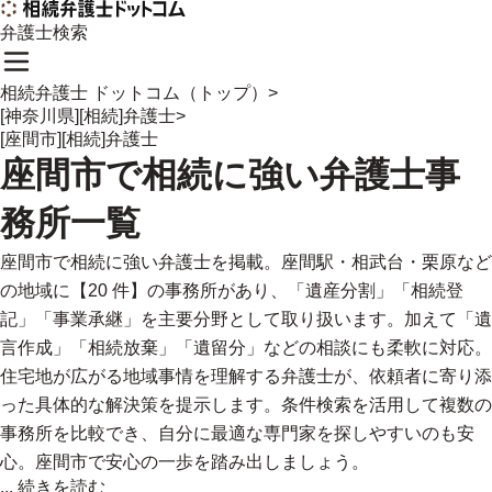
弁護士検索
相続弁護士 ドットコム（トップ）
>
[神奈川県][相続]弁護士
>
[座間市][相続]弁護士
座間市
で
相続に強い
弁護士事
務所一覧
座間市で相続に強い弁護士を掲載。座間駅・相武台・栗原など
の地域に【20 件】の事務所があり、「遺産分割」「相続登
記」「事業承継」を主要分野として取り扱います。加えて「遺
言作成」「相続放棄」「遺留分」などの相談にも柔軟に対応。
住宅地が広がる地域事情を理解する弁護士が、依頼者に寄り添
った具体的な解決策を提示します。条件検索を活用して複数の
事務所を比較でき、自分に最適な専門家を探しやすいのも安
心。座間市で安心の一歩を踏み出しましょう。
...
続きを読む