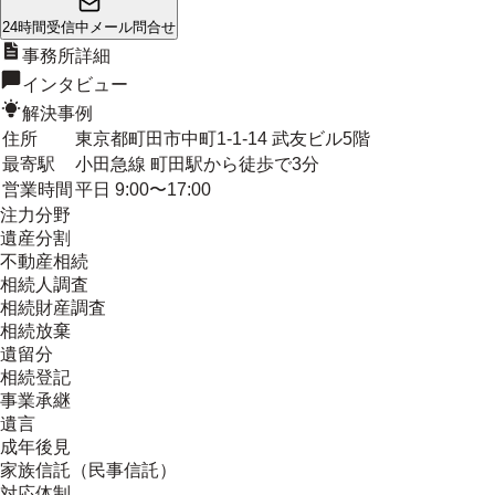
24時間受信中
メール問合せ
事務所詳細
インタビュー
解決事例
住所
東京都町田市中町1-1-14 武友ビル5階
最寄駅
小田急線 町田駅から徒歩で3分
営業時間
平日 9:00〜17:00
注力分野
遺産分割
不動産相続
相続人調査
相続財産調査
相続放棄
遺留分
相続登記
事業承継
遺言
成年後見
家族信託（民事信託）
対応体制