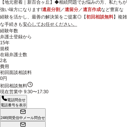
【
地元密着
｜新百合ヶ丘】◆相続問題でお悩みの方、私たちが
強い味方になります!
遺産分割
／
遺留分
／
遺言作成
など豊富な
経験を活かし、最善の解決策をご提案◎【
初回相談無料
】複雑
な手続きも
安心してお任せください。
経験年数
弁護士登録から
15年
規模
在籍弁護士数
2名
費用
初回面談相談料
0円
初回相談無料
現在営業中
9:30〜17:30
電話問合せ
電話番号を表示
24時間受信中
メール問合せ