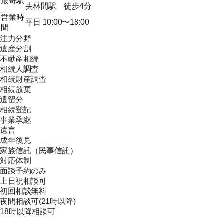
最寄駅
央林間駅 徒歩4分
営業時
平日 10:00〜18:00
間
注力分野
遺産分割
不動産相続
相続人調査
相続財産調査
相続放棄
遺留分
相続登記
事業承継
遺言
成年後見
家族信託（民事信託）
対応体制
面談予約のみ
土日祝相談可
初回相談無料
夜間相談可(21時以降)
18時以降相談可