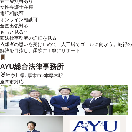
着手金無料あり
女性弁護士在籍
電話相談可
オンライン相談可
全国出張対応
もっと見る
西法律事務所
の詳細を見る
依頼者の思いを受け止めて二人三脚でゴールに向かう。納得の
解決を目指し、柔軟に丁寧にサポート
AYU総合法律事務所
神奈川県
>
厚木市
>
本厚木駅
座間市
対応