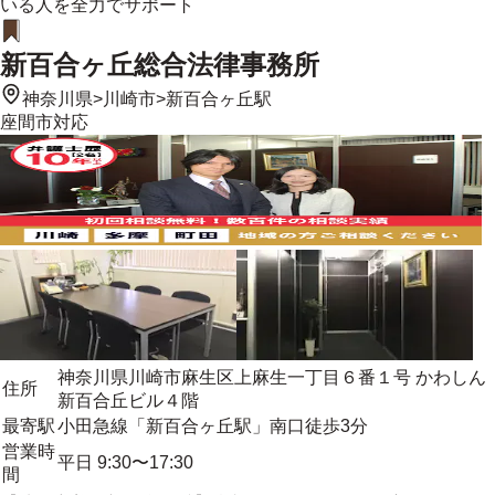
いる人を全力でサポート
新百合ヶ丘総合法律事務所
神奈川県
>
川崎市
>
新百合ヶ丘駅
座間市
対応
神奈川県川崎市麻生区上麻生一丁目６番１号 かわしん
住所
新百合丘ビル４階
最寄駅
小田急線「新百合ヶ丘駅」南口徒歩3分
営業時
平日 9:30〜17:30
間