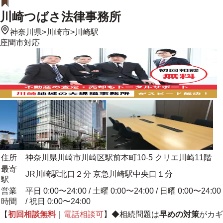
川崎つばさ法律事務所
神奈川県
>
川崎市
>
川崎駅
座間市
対応
住所
神奈川県川崎市川崎区駅前本町10-5 クリエ川崎11階
最寄
JR川崎駅北口２分 京急川崎駅中央口１分
駅
営業
平日 0:00〜24:00 / 土曜 0:00〜24:00 / 日曜 0:00〜24:00
時間
/ 祝日 0:00〜24:00
【
初回相談無料
｜
電話相談可
】◆相続問題は
早めの対策
がカギ