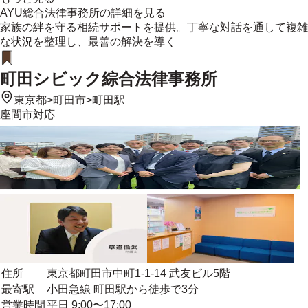
AYU総合法律事務所
の詳細を見る
家族の絆を守る相続サポートを提供。丁寧な対話を通して複雑
な状況を整理し、最善の解決を導く
町田シビック綜合法律事務所
東京都
>
町田市
>
町田駅
座間市
対応
住所
東京都町田市中町1-1-14 武友ビル5階
最寄駅
小田急線 町田駅から徒歩で3分
営業時間
平日 9:00〜17:00