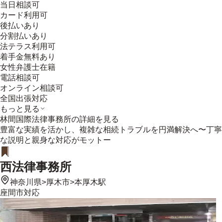
当日相談可
カード利用可
後払いあり
分割払いあり
法テラス利用可
着手金無料あり
女性弁護士在籍
電話相談可
オンライン相談可
全国出張対応
もっと見る
林間国際法律事務所
の詳細を見る
豊富な実績を活かし、複雑な相続トラブルを円満解決へ〜丁寧
な説明と親身な対応がモットー
西法律事務所
神奈川県
>
厚木市
>
本厚木駅
座間市
対応