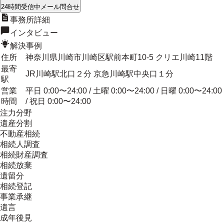
24時間受信中
メール問合せ
事務所詳細
インタビュー
解決事例
住所
神奈川県川崎市川崎区駅前本町10-5 クリエ川崎11階
最寄
JR川崎駅北口２分 京急川崎駅中央口１分
駅
営業
平日 0:00〜24:00 / 土曜 0:00〜24:00 / 日曜 0:00〜24:00
時間
/ 祝日 0:00〜24:00
注力分野
遺産分割
不動産相続
相続人調査
相続財産調査
相続放棄
遺留分
相続登記
事業承継
遺言
成年後見