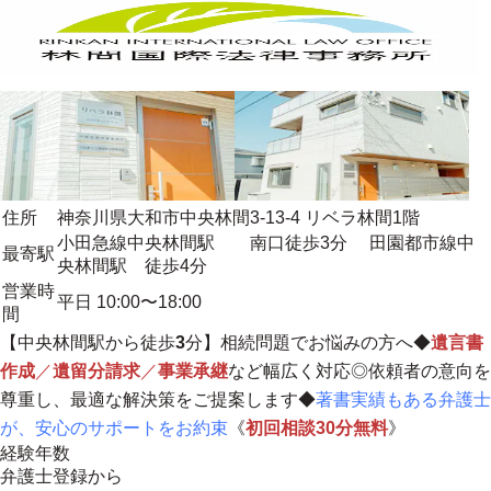
住所
神奈川県大和市中央林間3-13-4 リベラ林間1階
小田急線中央林間駅 南口徒歩3分 田園都市線中
最寄駅
央林間駅 徒歩4分
営業時
平日 10:00〜18:00
間
【中央林間駅から徒歩
3
分】相続問題でお悩みの方へ◆
遺言書
作成
／
遺留分請求
／
事業承継
など幅広く対応◎
依頼者の意向を
尊重し、最適な解決策をご提案します
◆
著書実績もある弁護士
が、安心のサポートをお約束
《
初回相談30分無料
》
経験年数
弁護士登録から