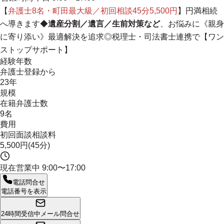
【
弁護士8名・町田最大級／初回相談45分5,500円
】円満相続
へ導きます◆
遺産分割／遺言／生前対策など
、お悩みに《親身
に寄り添い》最適解決を追求◎
税理士・司法書士連携で【ワン
ストップサポート】
経験年数
弁護士登録から
23年
規模
在籍弁護士数
9名
費用
初回面談相談料
5,500円(45分)
現在営業中
9:00〜17:00
電話問合せ
電話番号を表示
24時間受信中
メール問合せ