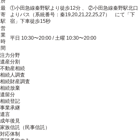
所
最
①小田急線秦野駅より徒歩12分 、 ②小田急線秦野駅北口
寄
よりバス（系統番号：秦19,20,21,22,25,27） にて「下
駅
宿」下車徒歩15秒
営
業
平日 10:30〜20:00 / 土曜 10:30〜20:00
時
間
注力分野
遺産分割
不動産相続
相続人調査
相続財産調査
相続放棄
遺留分
相続登記
事業承継
遺言
成年後見
家族信託（民事信託）
対応体制