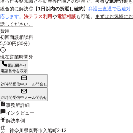
培った実務知識と不動産専門職との連携で、複雑な
遺産分割
も
総合的に解決◎【
1日以内の折返し確約
】
弁護士直通で迅速対
応します。
法テラス利用
や
電話相談
も可能。
まずはお気軽にお
話しください。
費用
初回面談相談料
5,500円(30分)
現在営業時間外
電話問合せ
電話番号を表示
24時間受信中
メール問合せ
24時間受信中
メール問合せ
事務所詳細
インタビュー
解決事例
住
神奈川県秦野市入船町2-12