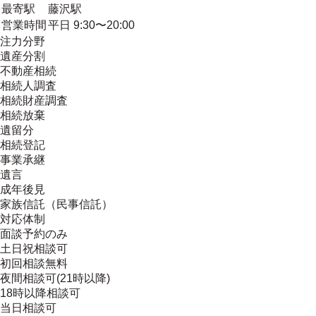
最寄駅
藤沢駅
営業時間
平日 9:30〜20:00
注力分野
遺産分割
不動産相続
相続人調査
相続財産調査
相続放棄
遺留分
相続登記
事業承継
遺言
成年後見
家族信託（民事信託）
対応体制
面談予約のみ
土日祝相談可
初回相談無料
夜間相談可(21時以降)
18時以降相談可
当日相談可