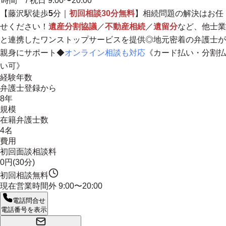
時間
/ 祝日 9:00〜20:00
【藤沢駅徒歩
5
分｜
初回相談30分無料
】相続問題の解決はお任
せください！
遺産分割協議
／
不動産相続
／
遺留分
など、他士業
と連携したワンストップサービスを提供◎
地元密着の弁護士が
親身にサポート
◆
オンライン相談も対応
《カード払い・分割払
い可》
経験年数
弁護士登録から
8年
規模
在籍弁護士数
4名
費用
初回面談相談料
0円(30分)
初回相談無料
現在営業時間外
9:00〜20:00
電話問合せ
電話番号を表示