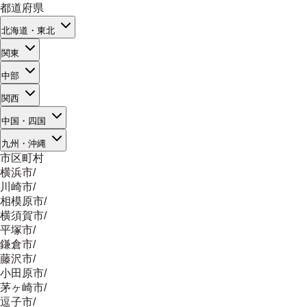
都道府県
北海道・東北
関東
中部
関西
中国・四国
九州・沖縄
市区町村
横浜市
/
川崎市
/
相模原市
/
横須賀市
/
平塚市
/
鎌倉市
/
藤沢市
/
小田原市
/
茅ヶ崎市
/
逗子市
/