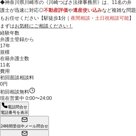
◆神奈川県川崎市の《川崎つばさ法律事務所》は、11名の弁
護士が迅速に対応◎
不動産評価
や
遺産使い込み
など複雑な問題
もお任せください【駅徒歩
1
分｜
夜間相談
・
土日祝相談可能
】
まずは
お気軽にご相談ください！
経験年数
弁護士登録から
17年
規模
在籍弁護士数
11名
費用
初回面談相談料
0円
初回相談無料
現在営業中
0:00〜24:00
電話問合せ
電話番号を表示
24時間受信中
メール問合せ