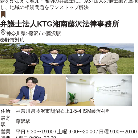
夢をかなえて地元・湘南の弁護士に。系列法人の他士業と連携
し、地域の相続問題をワンストップ解決
弁護士法人KTG湘南藤沢法律事務所
神奈川県
>
藤沢市
>
藤沢駅
秦野市
対応
住所
神奈川県藤沢市鵠沼石上1-5-4 ISM藤沢4階
最寄
藤沢駅
駅
営業
平日 9:30〜19:00 / 土曜 9:00〜20:00 / 日曜 9:00〜20:00