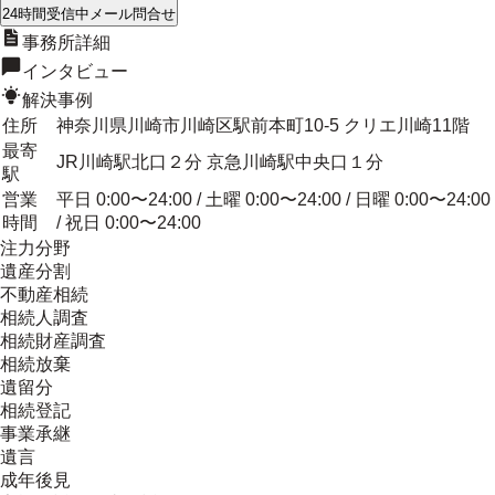
24時間受信中
メール問合せ
事務所詳細
インタビュー
解決事例
住所
神奈川県川崎市川崎区駅前本町10-5 クリエ川崎11階
最寄
JR川崎駅北口２分 京急川崎駅中央口１分
駅
営業
平日 0:00〜24:00 / 土曜 0:00〜24:00 / 日曜 0:00〜24:00
時間
/ 祝日 0:00〜24:00
注力分野
遺産分割
不動産相続
相続人調査
相続財産調査
相続放棄
遺留分
相続登記
事業承継
遺言
成年後見