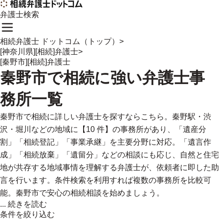
弁護士検索
相続弁護士 ドットコム（トップ）
>
[神奈川県][相続]弁護士
>
[秦野市][相続]弁護士
秦野市
で
相続に強い
弁護士事
務所一覧
秦野市で相続に詳しい弁護士を探すならこちら。秦野駅・渋
沢・堀川などの地域に【10 件】の事務所があり、「遺産分
割」「相続登記」「事業承継」を主要分野に対応。「遺言作
成」「相続放棄」「遺留分」などの相談にも応じ、自然と住宅
地が共存する地域事情を理解する弁護士が、依頼者に即した助
言を行います。条件検索を利用すれば複数の事務所を比較可
能。秦野市で安心の相続相談を始めましょう。
...
続きを読む
条件を絞り込む