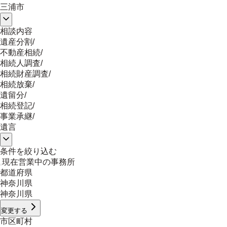
三浦市
相談内容
遺産分割
/
不動産相続
/
相続人調査
/
相続財産調査
/
相続放棄
/
遺留分
/
相続登記
/
事業承継
/
遺言
条件を絞り込む
現在営業中の事務所
都道府県
神奈川県
神奈川県
変更する
市区町村