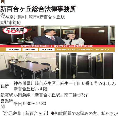
新百合ヶ丘総合法律事務所
神奈川県
>
川崎市
>
新百合ヶ丘駅
秦野市
対応
神奈川県川崎市麻生区上麻生一丁目６番１号 かわしん
住所
新百合丘ビル４階
最寄駅
小田急線「新百合ヶ丘駅」南口徒歩3分
営業時
平日 9:30〜17:30
間
【
地元密着
｜新百合ヶ丘】◆相続問題でお悩みの方、私たちが