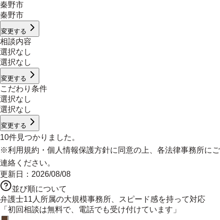
秦野市
秦野市
変更する
相談内容
選択なし
選択なし
変更する
こだわり条件
選択なし
選択なし
変更する
10
件見つかりました。
※
利用規約
・
個人情報保護方針
に同意の上、各法律事務所にご
連絡ください。
更新日：
2026/08/08
並び順について
弁護士11人所属の大規模事務所、スピード感を持って対応
「初回相談は無料で、電話でも受け付けています」