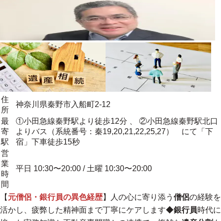
住
神奈川県秦野市入船町2-12
所
最
①小田急線秦野駅より徒歩12分 、 ②小田急線秦野駅北口
寄
よりバス（系統番号：秦19,20,21,22,25,27） にて「下
駅
宿」下車徒歩15秒
営
業
平日 10:30〜20:00 / 土曜 10:30〜20:00
時
間
【
元僧侶・銀行員の異色経歴
】人の心に寄り添う
僧侶
の経験を
活かし、疲弊した精神面まで丁寧にケアします◆
銀行員
時代に