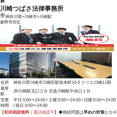
川崎つばさ法律事務所
神奈川県
>
川崎市
>
川崎駅
秦野市
対応
住所
神奈川県川崎市川崎区駅前本町10-5 クリエ川崎11階
最寄
JR川崎駅北口２分 京急川崎駅中央口１分
駅
営業
平日 0:00〜24:00 / 土曜 0:00〜24:00 / 日曜 0:00〜24:00
時間
/ 祝日 0:00〜24:00
【
初回相談無料
｜
電話相談可
】◆相続問題は
早めの対策
がカギ