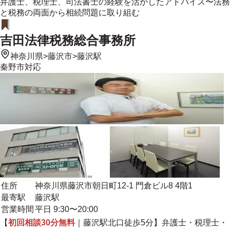
弁護士、税理士、司法書士の経験を活かしたアドバイス〜法務
と税務の両面から相続問題に取り組む
吉田法律税務総合事務所
神奈川県
>
藤沢市
>
藤沢駅
秦野市
対応
住所
神奈川県藤沢市朝日町12-1 門倉ビル8 4階1
最寄駅
藤沢駅
営業時間
平日 9:30〜20:00
【
初回相談30分無料
｜藤沢駅北口徒歩5分】弁護士・税理士・