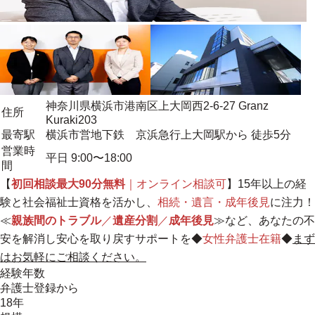
神奈川県横浜市港南区上大岡西2-6-27 Granz
住所
Kuraki203
最寄駅
横浜市営地下鉄 京浜急行上大岡駅から 徒歩5分
営業時
平日 9:00〜18:00
間
【
初回相談最大90分無料
｜オンライン相談可
】15年以上の経
験と社会福祉士資格を活かし、
相続・遺言・成年後見
に注力！
≪
親族間のトラブル
／
遺産分割
／
成年後見
≫など、
あなたの不
安を解消し安心を取り戻すサポートを
◆
女性弁護士在籍
◆
まず
はお気軽にご相談ください。
経験年数
弁護士登録から
18年