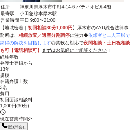
住所
神奈川県厚木市中町4-14-6 パティオビル4階
最寄駅
小田急線本厚木駅
営業時間
平日 9:00〜21:00
【
地域密着
｜
初回相談30分1,000円
】厚木市のAYU総合法律事
務所は、
相続放棄
／
遺産分割調停
に注力◆
依頼者と二人三脚で
納得の解決を目指します
◎柔軟な対応で
夜間相談
・
土日祝相談
も可
【
電話相談可
】
まずはお気軽にご相談ください
！
経験年数
弁護士登録から
13年
規模
在籍弁護士数
3名
費用
初回面談相談料
1,000円(30分)
現在営業時間外
電話問合せ