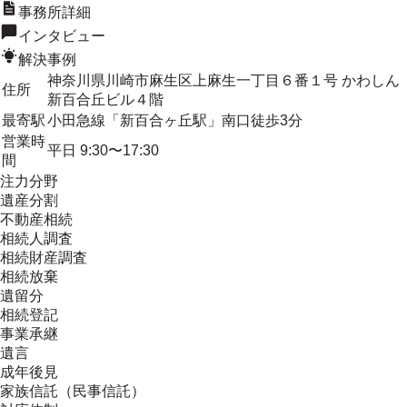
事務所詳細
インタビュー
解決事例
神奈川県川崎市麻生区上麻生一丁目６番１号 かわしん
住所
新百合丘ビル４階
最寄駅
小田急線「新百合ヶ丘駅」南口徒歩3分
営業時
平日 9:30〜17:30
間
注力分野
遺産分割
不動産相続
相続人調査
相続財産調査
相続放棄
遺留分
相続登記
事業承継
遺言
成年後見
家族信託（民事信託）