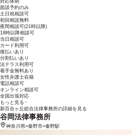
対応体制
面談予約のみ
土日祝相談可
初回相談無料
夜間相談可(21時以降)
18時以降相談可
当日相談可
カード利用可
後払いあり
分割払いあり
法テラス利用可
着手金無料あり
女性弁護士在籍
電話相談可
オンライン相談可
全国出張対応
もっと見る
新百合ヶ丘総合法律事務所
の詳細を見る
谷岡法律事務所
神奈川県
>
秦野市
>
秦野駅