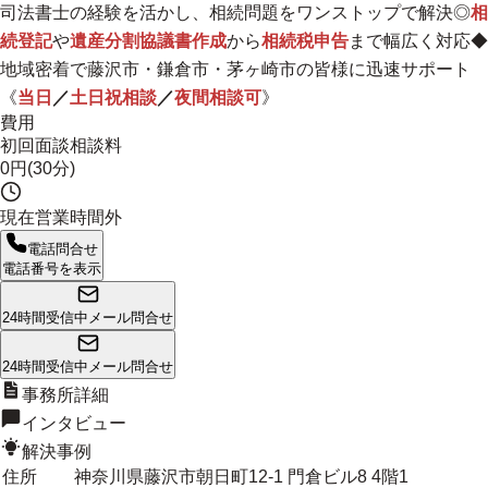
司法書士の経験を活かし、相続問題をワンストップで解決◎
相
続登記
や
遺産分割協議書作成
から
相続税申告
まで幅広く対応◆
地域密着で藤沢市・鎌倉市・茅ヶ崎市の皆様に迅速サポート
《
当日
／
土日祝相談
／
夜間相談可
》
費用
初回面談相談料
0円(30分)
現在営業時間外
電話問合せ
電話番号を表示
24時間受信中
メール問合せ
24時間受信中
メール問合せ
事務所詳細
インタビュー
解決事例
住所
神奈川県藤沢市朝日町12-1 門倉ビル8 4階1