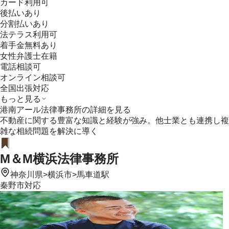
カード利用可
後払いあり
分割払いあり
法テラス利用可
着手金無料あり
女性弁護士在籍
電話相談可
オンライン相談可
全国出張対応
もっと見る
港南アール法律事務所
の詳細を見る
不動産に関する豊富な知識と経験が強み。他士業とも連携し複
雑な相続問題を解決に導く
M＆M横浜法律事務所
神奈川県
>
横浜市
>
馬車道駅
秦野市
対応