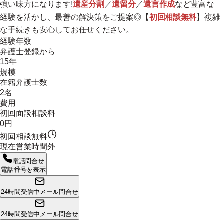
強い味方になります!
遺産分割
／
遺留分
／
遺言作成
など豊富な
経験を活かし、最善の解決策をご提案◎【
初回相談無料
】複雑
な手続きも
安心してお任せください。
経験年数
弁護士登録から
15年
規模
在籍弁護士数
2名
費用
初回面談相談料
0円
初回相談無料
現在営業時間外
電話問合せ
電話番号を表示
24時間受信中
メール問合せ
24時間受信中
メール問合せ