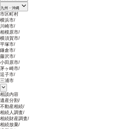
九州・沖縄
市区町村
横浜市
/
川崎市
/
相模原市
/
横須賀市
/
平塚市
/
鎌倉市
/
藤沢市
/
小田原市
/
茅ヶ崎市
/
逗子市
/
三浦市
相談内容
遺産分割
/
不動産相続
/
相続人調査
/
相続財産調査
/
相続放棄
/