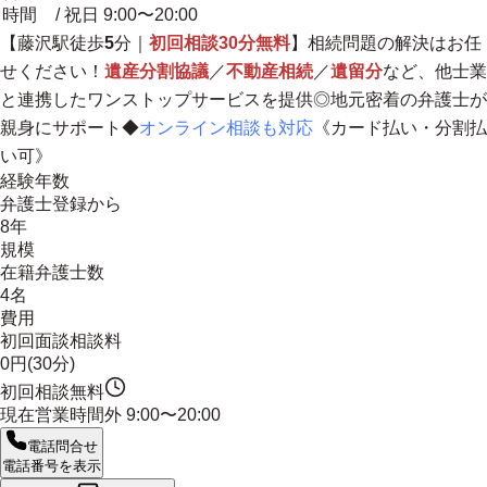
時間
/ 祝日 9:00〜20:00
【藤沢駅徒歩
5
分｜
初回相談30分無料
】相続問題の解決はお任
せください！
遺産分割協議
／
不動産相続
／
遺留分
など、他士業
と連携したワンストップサービスを提供◎
地元密着の弁護士が
親身にサポート
◆
オンライン相談も対応
《カード払い・分割払
い可》
経験年数
弁護士登録から
8年
規模
在籍弁護士数
4名
費用
初回面談相談料
0円(30分)
初回相談無料
現在営業時間外
9:00〜20:00
電話問合せ
電話番号を表示