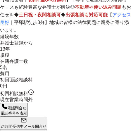
ケースも経験豊富な弁護士が解決◎
不動産
や
使い込み問題
もお
任せを◆
土日祝・夜間相談可
◆
出張相談も対応可能
【
アクセス
良好
｜平塚駅徒歩3分】
地域の皆様の法律問題に親身に寄り添
います。
経験年数
弁護士登録から
13年
規模
在籍弁護士数
5名
費用
初回面談相談料
0円
初回相談無料
現在営業時間外
電話問合せ
電話番号を表示
24時間受信中
メール問合せ