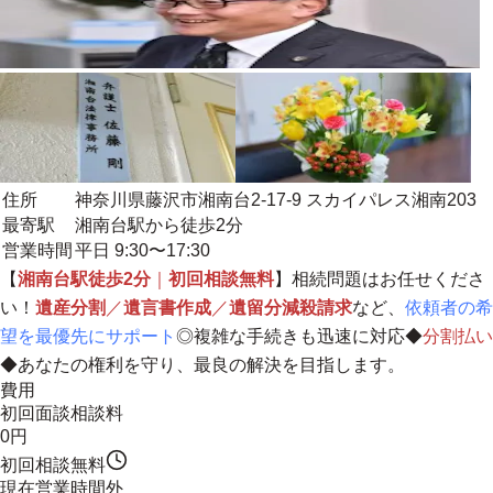
住所
神奈川県藤沢市湘南台2-17-9 スカイパレス湘南203
最寄駅
湘南台駅から徒歩2分
営業時間
平日 9:30〜17:30
【
湘南台駅徒歩2分
｜
初回相談無料
】相続問題はお任せくださ
い！
遺産分割
／
遺言書作成
／
遺留分減殺請求
など、
依頼者の希
望を最優先にサポート
◎複雑な手続きも迅速に対応◆
分割払い
◆
あなたの権利を守り、最良の解決を目指します。
費用
初回面談相談料
0円
初回相談無料
現在営業時間外