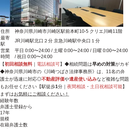
住所
神奈川県川崎市川崎区駅前本町10-5 クリエ川崎11階
最寄
JR川崎駅北口２分 京急川崎駅中央口１分
駅
営業
平日 0:00〜24:00 / 土曜 0:00〜24:00 / 日曜 0:00〜24:00
時間
/ 祝日 0:00〜24:00
【
初回相談無料
｜
電話相談可
】◆相続問題は
早めの対策
がカギ
◆神奈川県川崎市の《川崎つばさ法律事務所》は、11名の弁
護士が迅速に対応◎
不動産評価
や
遺産使い込み
など複雑な問題
もお任せください【駅徒歩
1
分｜
夜間相談
・
土日祝相談可能
】
まずは
お気軽にご相談ください！
経験年数
弁護士登録から
17年
規模
在籍弁護士数