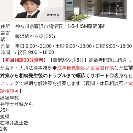
住所
神奈川県藤沢市鵠沼石上1-5-4 ISM藤沢3階
最寄
藤沢駅から徒歩5分
駅
営業
平日 9:00〜21:00 / 土曜 9:00〜18:00 / 日曜 9:00〜18:00
時間
/ 祝日 9:00〜18:00
【
初回相談30分無料
】【藤沢駅徒歩
5
分】高齢者問題に精通し
た宮下・大川法律事務所◆
成年後見制度
／
遺言書作成
など
生前
対策から相続発生後のトラブルまで幅広くサポート
◎親身なヒ
アリングで最適な解決策を提案します【夜間・休日相談可／
電
話相談可
】
経験年数
弁護士登録から
25年
規模
在籍弁護士数
2名