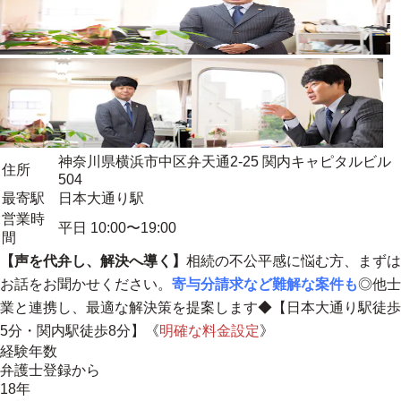
神奈川県横浜市中区弁天通2-25 関内キャピタルビル
住所
504
最寄駅
日本大通り駅
営業時
平日 10:00〜19:00
間
【声を代弁し、解決へ導く】
相続の不公平感に悩む方、まずは
お話をお聞かせください。
寄与分請求など難解な案件も
◎他士
業と連携し、最適な解決策を提案します◆【日本大通り駅徒歩
5分・関内駅徒歩8分】《
明確な料金設定
》
経験年数
弁護士登録から
18年