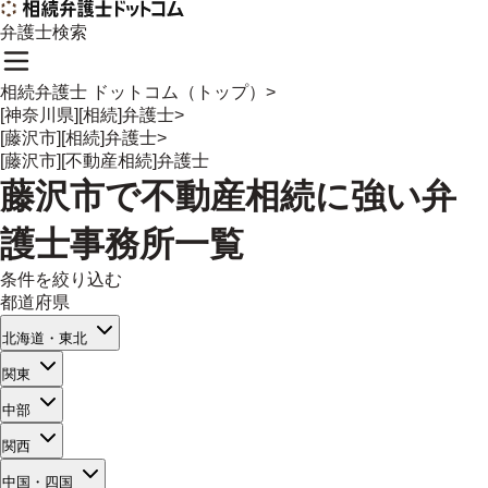
弁護士検索
相続弁護士 ドットコム（トップ）
>
[神奈川県][相続]弁護士
>
[藤沢市][相続]弁護士
>
[藤沢市][不動産相続]弁護士
藤沢市
で
不動産相続
に強い
弁
護士事務所一覧
条件を絞り込む
都道府県
北海道・東北
関東
中部
関西
中国・四国