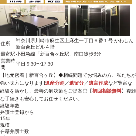
神奈川県川崎市麻生区上麻生一丁目６番１号 かわしん
住所
新百合丘ビル４階
最寄駅
小田急線「新百合ヶ丘駅」南口徒歩3分
営業時
平日 9:30〜17:30
間
【
地元密着
｜新百合ヶ丘】◆相続問題でお悩みの方、私たちが
強い味方になります!
遺産分割
／
遺留分
／
遺言作成
など豊富な
経験を活かし、最善の解決策をご提案◎【
初回相談無料
】複雑
な手続きも
安心してお任せください。
経験年数
弁護士登録から
15年
規模
在籍弁護士数