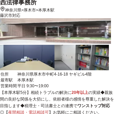
西法律事務所
神奈川県
>
厚木市
>
本厚木駅
藤沢市
対応
住所
神奈川県厚木市中町4-16-18 ヤギビル4階
最寄駅
本厚木駅
営業時間
平日 9:30〜19:00
【本厚木駅5分】相続トラブルの解決に
20年以上
の実績◆親族
間の良好な関係を大切にし、依頼者様の感情を尊重した解決を
目指します◆税理士・司法書士との連携で
ワンストップ対応
◎【
夜間相談・電話相談可
】
お気軽にご相談ください
。