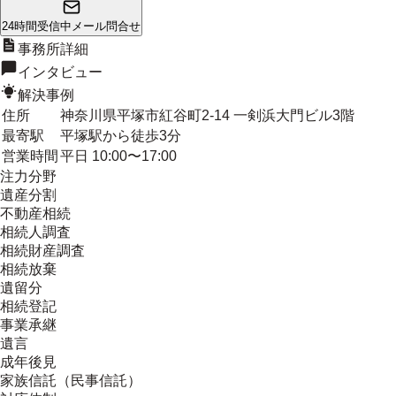
24時間受信中
メール問合せ
事務所詳細
インタビュー
解決事例
住所
神奈川県平塚市紅谷町2-14 一剣浜大門ビル3階
最寄駅
平塚駅から徒歩3分
営業時間
平日 10:00〜17:00
注力分野
遺産分割
不動産相続
相続人調査
相続財産調査
相続放棄
遺留分
相続登記
事業承継
遺言
成年後見
家族信託（民事信託）