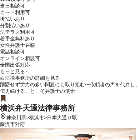
当日相談可
カード利用可
後払いあり
分割払いあり
法テラス利用可
着手金無料あり
女性弁護士在籍
電話相談可
オンライン相談可
全国出張対応
もっと見る
西法律事務所
の詳細を見る
躊躇せず労力の多い問題にも取り組む〜依頼者の声を代弁し、
伝え続けることこそ弁護士の使命
横浜弁天通法律事務所
神奈川県
>
横浜市
>
日本大通り駅
藤沢市
対応