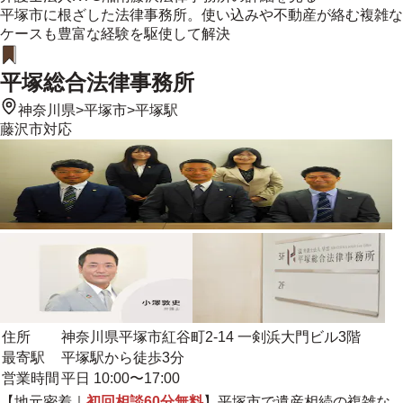
平塚市に根ざした法律事務所。使い込みや不動産が絡む複雑な
ケースも豊富な経験を駆使して解決
平塚総合法律事務所
神奈川県
>
平塚市
>
平塚駅
藤沢市
対応
住所
神奈川県平塚市紅谷町2-14 一剣浜大門ビル3階
最寄駅
平塚駅から徒歩3分
営業時間
平日 10:00〜17:00
【
地元密着
｜
初回相談60分無料
】平塚市で遺産相続の複雑な