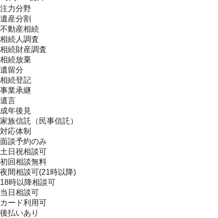
注力分野
遺産分割
不動産相続
相続人調査
相続財産調査
相続放棄
遺留分
相続登記
事業承継
遺言
成年後見
家族信託（民事信託）
対応体制
面談予約のみ
土日祝相談可
初回相談無料
夜間相談可(21時以降)
18時以降相談可
当日相談可
カード利用可
後払いあり