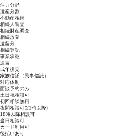
注力分野
遺産分割
不動産相続
相続人調査
相続財産調査
相続放棄
遺留分
相続登記
事業承継
遺言
成年後見
家族信託（民事信託）
対応体制
面談予約のみ
土日祝相談可
初回相談無料
夜間相談可(21時以降)
18時以降相談可
当日相談可
カード利用可
後払いあり