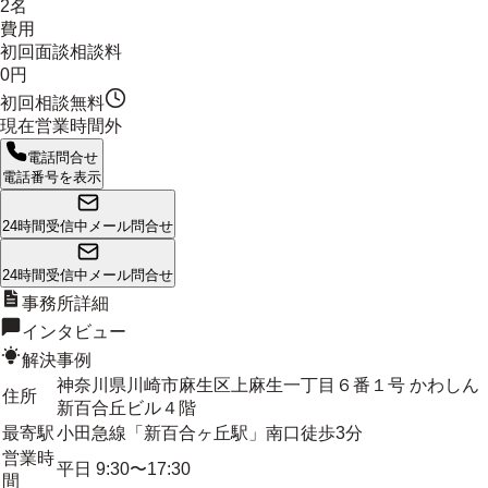
2名
費用
初回面談相談料
0円
初回相談無料
現在営業時間外
電話問合せ
電話番号を表示
24時間受信中
メール問合せ
24時間受信中
メール問合せ
事務所詳細
インタビュー
解決事例
神奈川県川崎市麻生区上麻生一丁目６番１号 かわしん
住所
新百合丘ビル４階
最寄駅
小田急線「新百合ヶ丘駅」南口徒歩3分
営業時
平日 9:30〜17:30
間