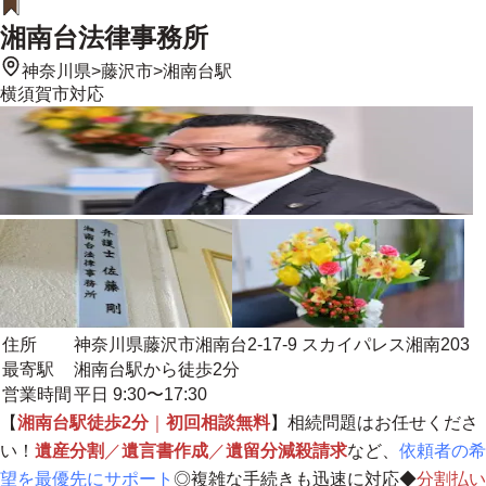
湘南台法律事務所
神奈川県
>
藤沢市
>
湘南台駅
横須賀市
対応
住所
神奈川県藤沢市湘南台2-17-9 スカイパレス湘南203
最寄駅
湘南台駅から徒歩2分
営業時間
平日 9:30〜17:30
【
湘南台駅徒歩2分
｜
初回相談無料
】相続問題はお任せくださ
い！
遺産分割
／
遺言書作成
／
遺留分減殺請求
など、
依頼者の希
望を最優先にサポート
◎複雑な手続きも迅速に対応◆
分割払い