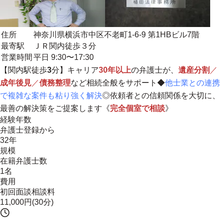
住所
神奈川県横浜市中区不老町1-6-9 第1HBビル7階
最寄駅
ＪＲ関内徒歩３分
営業時間
平日 9:30〜17:30
【関内駅徒歩
3
分】キャリア
30年以上
の弁護士が、
遺産分割
／
成年後見
／
債務整理
など相続全般をサポート◆
他士業との連携
で複雑な案件も粘り強く解決
◎
依頼者との信頼関係を大切に、
最善の解決策をご提案します
《
完全個室で相談
》
経験年数
弁護士登録から
32年
規模
在籍弁護士数
1名
費用
初回面談相談料
11,000円(30分)