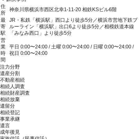
住
神奈川県横浜市西区北幸1-11-20 相鉄KSビル6階
所
最
JR・私鉄「横浜駅」西口より徒歩5分／横浜市営地下鉄ブ
寄
ルーライン「横浜駅」出口6より徒歩5分／相模鉄道本線
駅
「みなみ西口」より徒歩5分
営
業
平日 0:00〜24:00 / 土曜 0:00〜24:00 / 日曜 0:00〜24:00 /
時
祝日 0:00〜24:00
間
注力分野
遺産分割
不動産相続
相続人調査
相続財産調査
相続放棄
遺留分
相続登記
事業承継
遺言
成年後見
家族信託（民事信託）