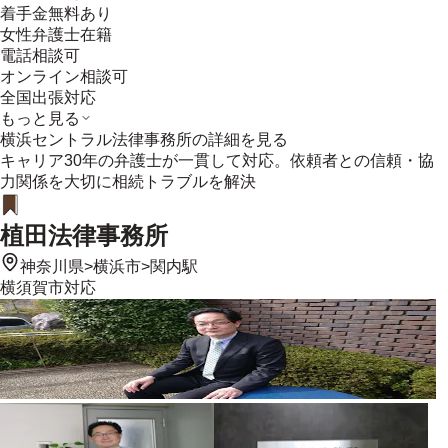
着手金無料あり
女性弁護士在籍
電話相談可
オンライン相談可
全国出張対応
もっと見る
横浜セントラル法律事務所
の詳細を見る
キャリア30年の弁護士が一貫して対応。依頼者との信頼・協
力関係を大切に相続トラブルを解決
植田法律事務所
神奈川県
>
横浜市
>
関内駅
横須賀市
対応