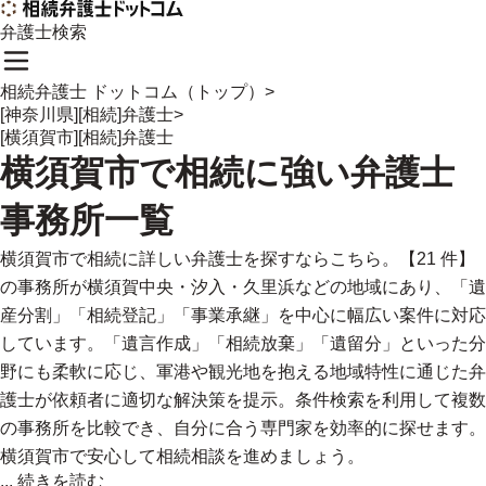
弁護士検索
相続弁護士 ドットコム（トップ）
>
[神奈川県][相続]弁護士
>
[横須賀市][相続]弁護士
横須賀市
で
相続に強い
弁護士
事務所一覧
横須賀市で相続に詳しい弁護士を探すならこちら。【21 件】
の事務所が横須賀中央・汐入・久里浜などの地域にあり、「遺
産分割」「相続登記」「事業承継」を中心に幅広い案件に対応
しています。「遺言作成」「相続放棄」「遺留分」といった分
野にも柔軟に応じ、軍港や観光地を抱える地域特性に通じた弁
護士が依頼者に適切な解決策を提示。条件検索を利用して複数
の事務所を比較でき、自分に合う専門家を効率的に探せます。
横須賀市で安心して相続相談を進めましょう。
...
続きを読む