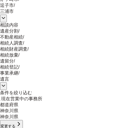
逗子市
/
三浦市
相談内容
遺産分割
/
不動産相続
/
相続人調査
/
相続財産調査
/
相続放棄
/
遺留分
/
相続登記
/
事業承継
/
遺言
条件を絞り込む
現在営業中の事務所
都道府県
神奈川県
神奈川県
変更する