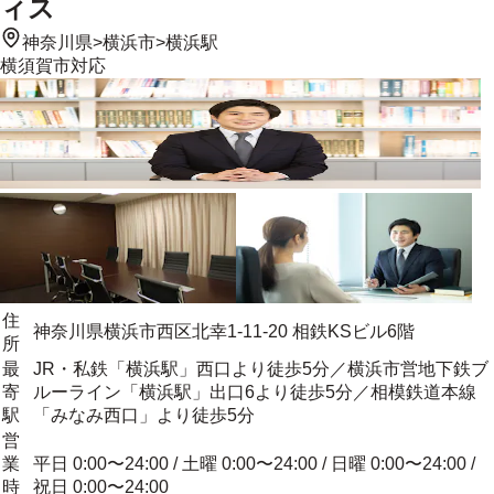
ィス
神奈川県
>
横浜市
>
横浜駅
横須賀市
対応
住
神奈川県横浜市西区北幸1-11-20 相鉄KSビル6階
所
最
JR・私鉄「横浜駅」西口より徒歩5分／横浜市営地下鉄ブ
寄
ルーライン「横浜駅」出口6より徒歩5分／相模鉄道本線
駅
「みなみ西口」より徒歩5分
営
業
平日 0:00〜24:00 / 土曜 0:00〜24:00 / 日曜 0:00〜24:00 /
時
祝日 0:00〜24:00