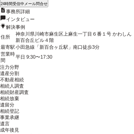
24時間受信中
メール問合せ
事務所詳細
インタビュー
解決事例
神奈川県川崎市麻生区上麻生一丁目６番１号 かわしん
住所
新百合丘ビル４階
最寄駅
小田急線「新百合ヶ丘駅」南口徒歩3分
営業時
平日 9:30〜17:30
間
注力分野
遺産分割
不動産相続
相続人調査
相続財産調査
相続放棄
遺留分
相続登記
事業承継
遺言
成年後見