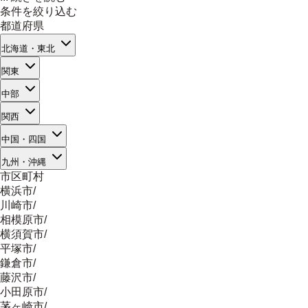
条件を絞り込む
都道府県
北海道・東北
関東
中部
関西
中国・四国
九州・沖縄
市区町村
横浜市
/
川崎市
/
相模原市
/
横須賀市
/
平塚市
/
鎌倉市
/
藤沢市
/
小田原市
/
茅ヶ崎市
/