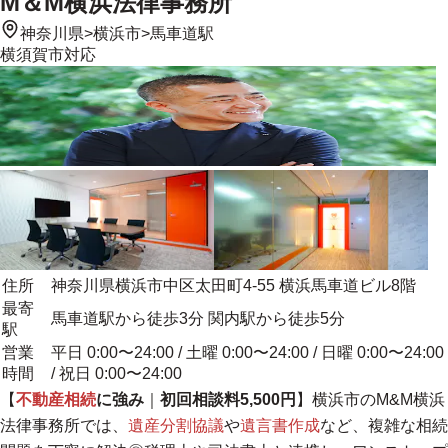
M＆M横浜法律事務所
神奈川県
>
横浜市
>
馬車道駅
横須賀市
対応
住所
神奈川県横浜市中区太田町4-55 横浜馬車道ビル8階
最寄
馬車道駅から徒歩3分 関内駅から徒歩5分
駅
営業
平日 0:00〜24:00 / 土曜 0:00〜24:00 / 日曜 0:00〜24:00
時間
/ 祝日 0:00〜24:00
【
不動産相続
に強み
｜
初回相談料5,500円
】横浜市のM&M横浜
法律事務所では、
遺産分割協議
や
遺言書作成
など、複雑な相続