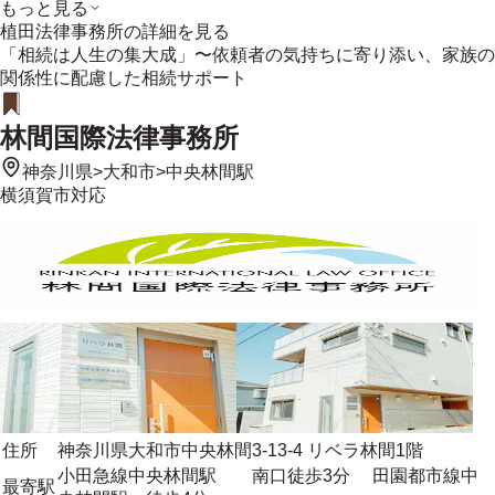
もっと見る
植田法律事務所
の詳細を見る
「相続は人生の集大成」〜依頼者の気持ちに寄り添い、家族の
関係性に配慮した相続サポート
林間国際法律事務所
神奈川県
>
大和市
>
中央林間駅
横須賀市
対応
住所
神奈川県大和市中央林間3-13-4 リベラ林間1階
小田急線中央林間駅 南口徒歩3分 田園都市線中
最寄駅