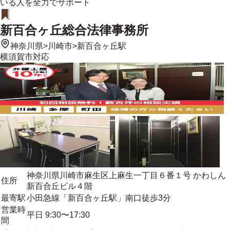
いる人を全力でサポート
新百合ヶ丘総合法律事務所
神奈川県
>
川崎市
>
新百合ヶ丘駅
横須賀市
対応
神奈川県川崎市麻生区上麻生一丁目６番１号 かわしん
住所
新百合丘ビル４階
最寄駅
小田急線「新百合ヶ丘駅」南口徒歩3分
営業時
平日 9:30〜17:30
間