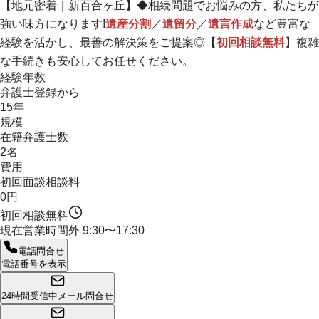
【
地元密着
｜新百合ヶ丘】◆相続問題でお悩みの方、私たちが
強い味方になります!
遺産分割
／
遺留分
／
遺言作成
など豊富な
経験を活かし、最善の解決策をご提案◎【
初回相談無料
】複雑
な手続きも
安心してお任せください。
経験年数
弁護士登録から
15年
規模
在籍弁護士数
2名
費用
初回面談相談料
0円
初回相談無料
現在営業時間外
9:30〜17:30
電話問合せ
電話番号を表示
24時間受信中
メール問合せ