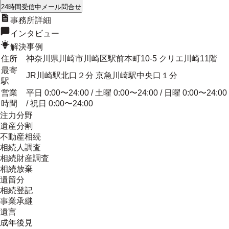
24時間受信中
メール問合せ
事務所詳細
インタビュー
解決事例
住所
神奈川県川崎市川崎区駅前本町10-5 クリエ川崎11階
最寄
JR川崎駅北口２分 京急川崎駅中央口１分
駅
営業
平日 0:00〜24:00 / 土曜 0:00〜24:00 / 日曜 0:00〜24:00
時間
/ 祝日 0:00〜24:00
注力分野
遺産分割
不動産相続
相続人調査
相続財産調査
相続放棄
遺留分
相続登記
事業承継
遺言
成年後見