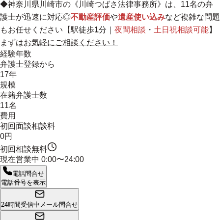
◆神奈川県川崎市の《川崎つばさ法律事務所》は、11名の弁
護士が迅速に対応◎
不動産評価
や
遺産使い込み
など複雑な問題
もお任せください【駅徒歩
1
分｜
夜間相談
・
土日祝相談可能
】
まずは
お気軽にご相談ください！
経験年数
弁護士登録から
17年
規模
在籍弁護士数
11名
費用
初回面談相談料
0円
初回相談無料
現在営業中
0:00〜24:00
電話問合せ
電話番号を表示
24時間受信中
メール問合せ