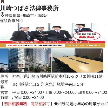
川崎つばさ法律事務所
神奈川県
>
川崎市
>
川崎駅
横須賀市
対応
住所
神奈川県川崎市川崎区駅前本町10-5 クリエ川崎11階
最寄
JR川崎駅北口２分 京急川崎駅中央口１分
駅
営業
平日 0:00〜24:00 / 土曜 0:00〜24:00 / 日曜 0:00〜24:00
時間
/ 祝日 0:00〜24:00
【
初回相談無料
｜
電話相談可
】◆相続問題は
早めの対策
がカギ