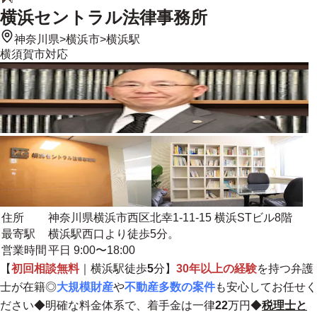
横浜セントラル法律事務所
神奈川県
>
横浜市
>
横浜駅
横須賀市
対応
住所
神奈川県横浜市西区北幸1-11-15 横浜STビル8階
最寄駅
横浜駅西口より徒歩5分。
営業時間
平日 9:00〜18:00
【
初回相談無料
｜横浜駅徒歩
5
分】
30年以上の経験
を持つ弁護
士が在籍◎
大規模財産
や
不動産多数の案件
も安心してお任せく
ださい◆明確な料金体系で、着手金は一律
22
万円◆
税理士と