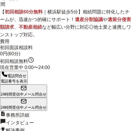
間
【
初回相談60分無料
｜横浜駅徒歩5分】相続問題に特化したチ
ームが、迅速かつ的確にサポート！
遺産分割協議
や
遺留分侵害
額請求
、
不動産相続
など幅広い分野に対応◎
他士業と連携しワ
ンストップ対応。
費用
初回面談相談料
0円(60分)
初回相談無料
現在営業中
0:00〜24:00
電話問合せ
電話番号を表示
24時間受信中
メール問合せ
24時間受信中
メール問合せ
事務所詳細
インタビュー
解決事例