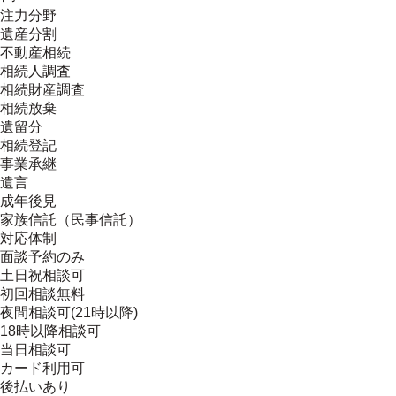
注力分野
遺産分割
不動産相続
相続人調査
相続財産調査
相続放棄
遺留分
相続登記
事業承継
遺言
成年後見
家族信託（民事信託）
対応体制
面談予約のみ
土日祝相談可
初回相談無料
夜間相談可(21時以降)
18時以降相談可
当日相談可
カード利用可
後払いあり