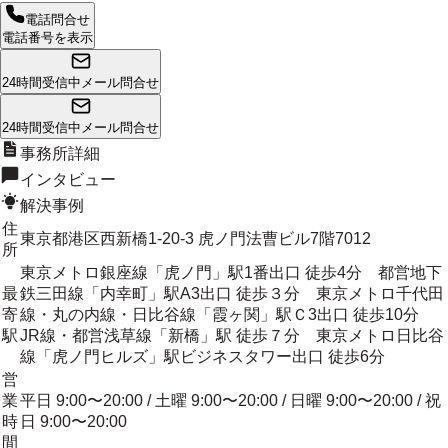
電話問合せ
電話番号を表示
24時間受信中
メール問合せ
24時間受信中
メール問合せ
事務所詳細
インタビュー
解決事例
住
東京都港区西新橋1-20-3 虎ノ門法曹ビル7階7012
所
東京メトロ銀座線「虎ノ門」駅1番出口 徒歩4分 都営地下
最
鉄三田線「内幸町」駅A3出口 徒歩３分 東京メトロ千代田
寄
線・丸の内線・日比谷線「霞ヶ関」駅Ｃ3出口 徒歩10分
駅
JR線・都営浅草線「新橋」駅 徒歩７分 東京メトロ日比谷
線「虎ノ門ヒルズ」駅ビジネスタワー出口 徒歩6分
営
業
平日 9:00〜20:00 / 土曜 9:00〜20:00 / 日曜 9:00〜20:00 / 祝
時
日 9:00〜20:00
間