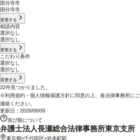
国分寺市
国分寺市
変更する
相談内容
選択なし
選択なし
変更する
こだわり条件
選択なし
選択なし
変更する
32
件見つかりました。
※
利用規約
・
個人情報保護方針
に同意の上、各法律事務所にご
連絡ください。
更新日：
2026/08/09
並び順について
弁護士法人長瀬総合法律事務所東京支所
東京都
>
千代田区
>
岩本町駅