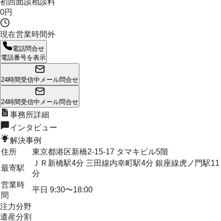
初回面談相談料
0円
現在営業時間外
電話問合せ
電話番号を表示
24時間受信中
メール問合せ
24時間受信中
メール問合せ
事務所詳細
インタビュー
解決事例
住所
東京都港区新橋2-15-17 タマキビル5階
ＪＲ新橋駅4分 三田線内幸町駅4分 銀座線虎ノ門駅11
最寄駅
分
営業時
平日 9:30〜18:00
間
注力分野
遺産分割