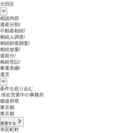
大田区
相談内容
遺産分割
/
不動産相続
/
相続人調査
/
相続財産調査
/
相続放棄
/
遺留分
/
相続登記
/
事業承継
/
遺言
条件を絞り込む
現在営業中の事務所
都道府県
東京都
東京都
変更する
市区町村