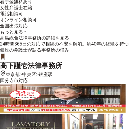
着手金無料あり
女性弁護士在籍
電話相談可
オンライン相談可
全国出張対応
もっと見る
高島総合法律事務所
の詳細を見る
24時間365日の対応で相続の不安を解消。約40年の経験を持つ
銀座の弁護士が語る事務所の強み
高下謹壱法律事務所
東京都
>
中央区
>
銀座駅
国分寺市
対応