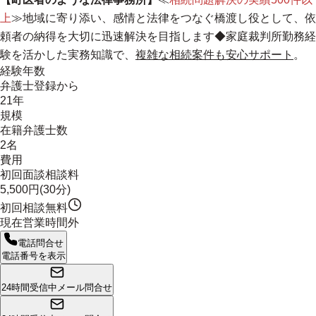
上
≫
地域に寄り添い、感情と法律をつなぐ橋渡し役として、依
頼者の納得を大切に迅速解決を目指します
◆家庭裁判所勤務経
験を活かした実務知識で、
複雑な相続案件も安心サポート
。
経験年数
弁護士登録から
21年
規模
在籍弁護士数
2名
費用
初回面談相談料
5,500円(30分)
初回相談無料
現在営業時間外
電話問合せ
電話番号を表示
24時間受信中
メール問合せ