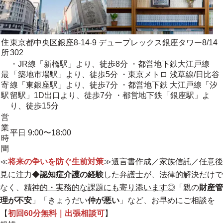
住
東京都中央区銀座8-14-9 デュープレックス銀座タワー8/14
所
302
・JR線「新橋駅」より、徒歩8分 ・都営地下鉄大江戸線
最
「築地市場駅」より、徒歩5分 ・東京メトロ 浅草線/日比谷
寄
線「東銀座駅」より、徒歩7分 ・都営地下鉄 大江戸線「汐
駅
留駅」1D出口より、徒歩7分 ・都営地下鉄「銀座駅」よ
り、徒歩15分
営
業
平日 9:00〜18:00
時
間
≪
将来の争いを防ぐ生前対策
≫遺言書作成／家族信託／任意後
見に注力◆
認知症介護の経験
した弁護士が、法律的解決だけで
なく、
精神的・実務的な課題にも寄り添います◎
「親の
財産管
理が不安
」「きょうだい
仲が悪い
」など、お早めにご相談を
【
初回60分無料｜出張相談可
】