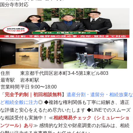
国分寺市
対応
住所
東京都千代田区岩本町3-4-5第1東ビル803
最寄駅
岩本町駅
営業時間
平日 9:00〜18:00
「
完全予約制｜初回相談無料
】
遺産分割・遺留分・相続放棄な
ど相続全般に注力
◎ ◆
複雑な権利関係も丁寧に紐解き、適正
な評価と安心をえるため尽力いたします
◆LINEでのスムーズ
な相談受付も実施中！ ≪
相続簡易チェック（シミュレーショ
ンツール）あり
≫ 感情的な対立や財産調査のお悩みは、
相続