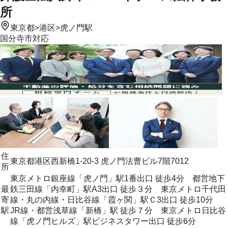
所
東京都
>
港区
>
虎ノ門駅
国分寺市
対応
住
東京都港区西新橋1-20-3 虎ノ門法曹ビル7階7012
所
東京メトロ銀座線「虎ノ門」駅1番出口 徒歩4分 都営地下
最
鉄三田線「内幸町」駅A3出口 徒歩３分 東京メトロ千代田
寄
線・丸の内線・日比谷線「霞ヶ関」駅Ｃ3出口 徒歩10分
駅
JR線・都営浅草線「新橋」駅 徒歩７分 東京メトロ日比谷
線「虎ノ門ヒルズ」駅ビジネスタワー出口 徒歩6分