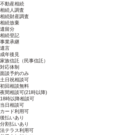
不動産相続
相続人調査
相続財産調査
相続放棄
遺留分
相続登記
事業承継
遺言
成年後見
家族信託（民事信託）
対応体制
面談予約のみ
土日祝相談可
初回相談無料
夜間相談可(21時以降)
18時以降相談可
当日相談可
カード利用可
後払いあり
分割払いあり
法テラス利用可