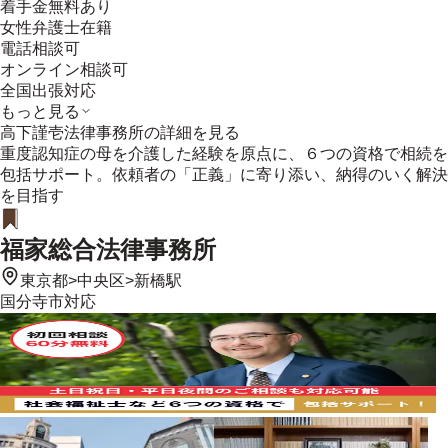
着手金無料あり
女性弁護士在籍
電話相談可
オンライン相談可
全国出張対応
もっと見る
高下謹壱法律事務所
の詳細を見る
重度認知症の母を介護した経験を原点に、６つの資格で相続を
包括サポート。依頼者の「正義」に寄り添い、納得のいく解決
を目指す
福家総合法律事務所
東京都
>
中央区
>
新橋駅
国分寺市
対応