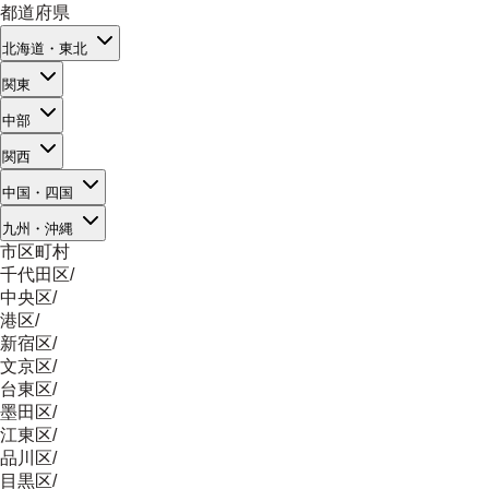
都道府県
北海道・東北
関東
中部
関西
中国・四国
九州・沖縄
市区町村
千代田区
/
中央区
/
港区
/
新宿区
/
文京区
/
台東区
/
墨田区
/
江東区
/
品川区
/
目黒区
/