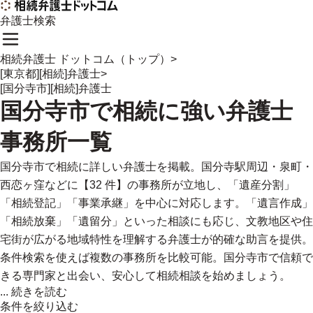
弁護士検索
相続弁護士 ドットコム（トップ）
>
[東京都][相続]弁護士
>
[国分寺市][相続]弁護士
国分寺市
で
相続に強い
弁護士
事務所一覧
国分寺市で相続に詳しい弁護士を掲載。国分寺駅周辺・泉町・
西恋ヶ窪などに【32 件】の事務所が立地し、「遺産分割」
「相続登記」「事業承継」を中心に対応します。「遺言作成」
「相続放棄」「遺留分」といった相談にも応じ、文教地区や住
宅街が広がる地域特性を理解する弁護士が的確な助言を提供。
条件検索を使えば複数の事務所を比較可能。国分寺市で信頼で
きる専門家と出会い、安心して相続相談を始めましょう。
...
続きを読む
条件を絞り込む