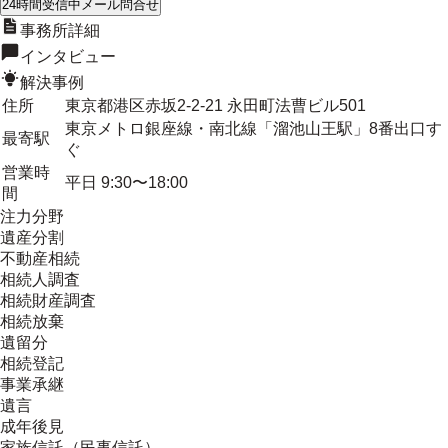
24時間受信中
メール問合せ
事務所詳細
インタビュー
解決事例
住所
東京都港区赤坂2-2-21 永田町法曹ビル501
東京メトロ銀座線・南北線「溜池山王駅」8番出口す
最寄駅
ぐ
営業時
平日 9:30〜18:00
間
注力分野
遺産分割
不動産相続
相続人調査
相続財産調査
相続放棄
遺留分
相続登記
事業承継
遺言
成年後見
家族信託（民事信託）