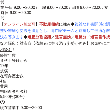
営
業
平日 9:00〜20:00 / 土曜 9:00〜20:00 / 日曜 9:00〜20:00 / 祝
時
日 9:00〜20:00
間
【
オンライン相談可
】
不動産相続
に強み◆
複雑な利害関係の調
整や難解な交渉を得意とし、専門家チームと連携して最適な解
決を導きます
◆
遺産分割協議
／
遺言無効
／
遺留分
／
遺言書作成
など幅広く対応◎【
依頼者に寄り添う姿勢が強み
】
お気軽にご
相談を
！
経験年数
弁護士登録から
17年
規模
在籍弁護士数
4名
費用
初回面談相談料
5,500円(30分)
現在営業中
9:00〜20:00