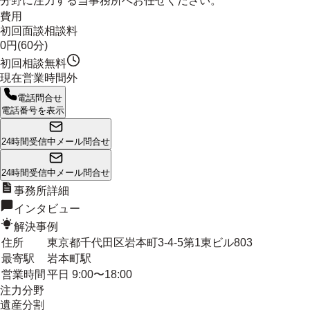
分野に注力する当事務所へお任せください。
費用
初回面談相談料
0円(60分)
初回相談無料
現在営業時間外
電話問合せ
電話番号を表示
24時間受信中
メール問合せ
24時間受信中
メール問合せ
事務所詳細
インタビュー
解決事例
住所
東京都千代田区岩本町3-4-5第1東ビル803
最寄駅
岩本町駅
営業時間
平日 9:00〜18:00
注力分野
遺産分割