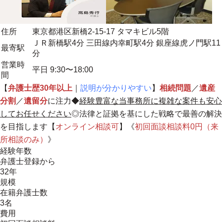
住所
東京都港区新橋2-15-17 タマキビル5階
ＪＲ新橋駅4分 三田線内幸町駅4分 銀座線虎ノ門駅11
最寄駅
分
営業時
平日 9:30〜18:00
間
【
弁護士歴30年以上
｜
説明が分かりやすい
】
相続問題
／
遺産
分割
／
遺留分
に注力◆
経験豊富な当事務所に複雑な案件も安心
してお任せください
◎法律と証拠を基にした戦略で最善の解決
を目指します【
オンライン相談可
】《
初回面談相談料0円（来
所相談のみ）
》
経験年数
弁護士登録から
32年
規模
在籍弁護士数
3名
費用