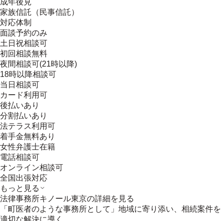
成年後見
家族信託（民事信託）
対応体制
面談予約のみ
土日祝相談可
初回相談無料
夜間相談可(21時以降)
18時以降相談可
当日相談可
カード利用可
後払いあり
分割払いあり
法テラス利用可
着手金無料あり
女性弁護士在籍
電話相談可
オンライン相談可
全国出張対応
もっと見る
法律事務所キノール東京
の詳細を見る
「町医者のような事務所として」地域に寄り添い、相続案件を
適切な解決に導く