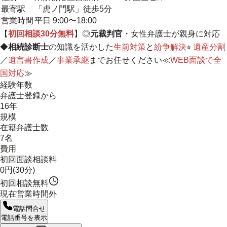
最寄駅
「虎ノ門駅」徒歩5分
営業時間
平日 9:00〜18:00
【
初回相談30分無料
】◎
元裁判官
・女性弁護士が親身に対応
◆
相続診断士
の知識を活かした
生前対策
と
紛争解決
⭐︎
遺産分割
／
遺言書作成
／
事業承継
までお任せください≪
WEB面談で全
国対応
≫
経験年数
弁護士登録から
16年
規模
在籍弁護士数
7名
費用
初回面談相談料
0円(30分)
初回相談無料
現在営業時間外
電話問合せ
電話番号を表示