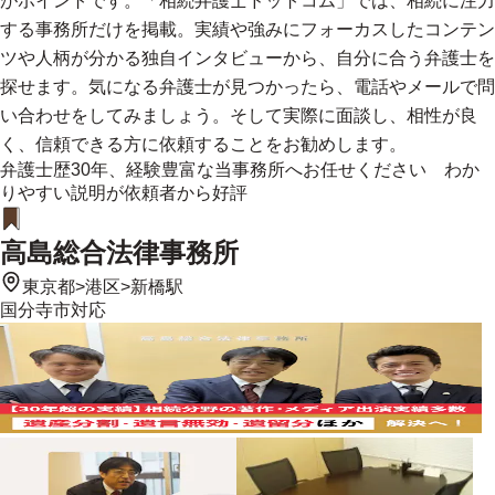
がポイントです。「相続弁護士ドットコム」では、相続に注力
する事務所だけを掲載。実績や強みにフォーカスしたコンテン
ツや人柄が分かる独自インタビューから、自分に合う弁護士を
探せます。気になる弁護士が見つかったら、電話やメールで問
い合わせをしてみましょう。そして実際に面談し、相性が良
く、信頼できる方に依頼することをお勧めします。
弁護士歴30年、経験豊富な当事務所へお任せください わか
りやすい説明が依頼者から好評
高島総合法律事務所
東京都
>
港区
>
新橋駅
国分寺市
対応