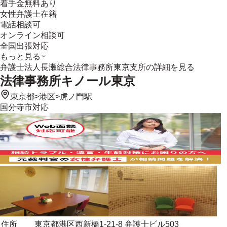
着手金無料あり
女性弁護士在籍
電話相談可
オンライン相談可
全国出張対応
もっと見る
弁護士法人長瀬総合法律事務所東京支所
の詳細を見る
法律事務所キノール東京
東京都
>
港区
>
虎ノ門駅
国分寺市
対応
住所
東京都港区西新橋1-21-8 弁護士ビル503