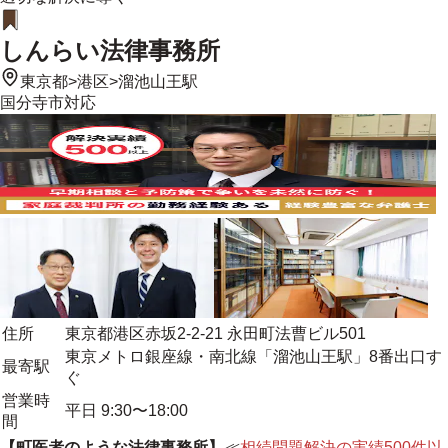
しんらい法律事務所
東京都
>
港区
>
溜池山王駅
国分寺市
対応
住所
東京都港区赤坂2-2-21 永田町法曹ビル501
東京メトロ銀座線・南北線「溜池山王駅」8番出口す
最寄駅
ぐ
営業時
平日 9:30〜18:00
間
【町医者のような法律事務所】
≪
相続問題解決の実績500件以