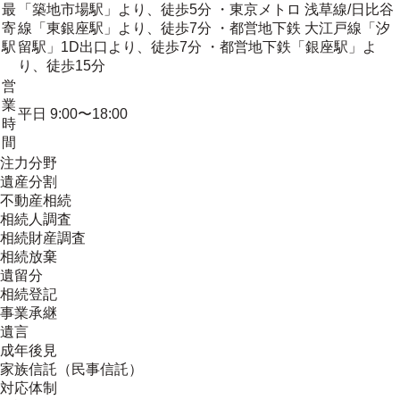
最
「築地市場駅」より、徒歩5分 ・東京メトロ 浅草線/日比谷
寄
線「東銀座駅」より、徒歩7分 ・都営地下鉄 大江戸線「汐
駅
留駅」1D出口より、徒歩7分 ・都営地下鉄「銀座駅」よ
り、徒歩15分
営
業
平日 9:00〜18:00
時
間
注力分野
遺産分割
不動産相続
相続人調査
相続財産調査
相続放棄
遺留分
相続登記
事業承継
遺言
成年後見
家族信託（民事信託）
対応体制