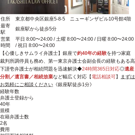
住所
東京都中央区銀座5-8-5 ニューギンザビル10号館4階
最寄
銀座駅から徒歩5分
駅
営業
平日 8:00〜24:00 / 土曜 8:00〜24:00 / 日曜 8:00〜24:00
時間
/ 祝日 8:00〜24:00
【
心優しきサムライ弁護士
】銀座で
約40年の経験
を持つ家庭
裁判所調停員も務め、第一東京弁護士会副会長の経験もある高
下謹壱弁護士が相続問題を迅速解決◆
24時間365日対応
◎
遺産
分割／遺言書／相続放棄
など幅広く対応【
電話相談可
】
まずは
お気軽にご相談ください
《銀座駅徒歩1分》
経験年数
弁護士登録から
40年
規模
在籍弁護士数
2名
費用