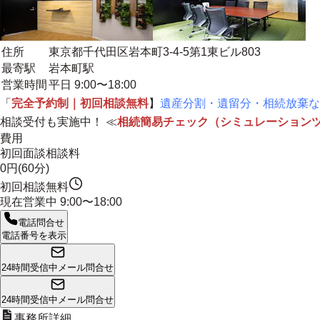
住所
東京都千代田区岩本町3-4-5第1東ビル803
最寄駅
岩本町駅
営業時間
平日 9:00〜18:00
「
完全予約制｜初回相談無料
】
遺産分割・遺留分・相続放棄な
相談受付も実施中！ ≪
相続簡易チェック（シミュレーション
費用
初回面談相談料
0円(60分)
初回相談無料
現在営業中
9:00〜18:00
電話問合せ
電話番号を表示
24時間受信中
メール問合せ
24時間受信中
メール問合せ
事務所詳細