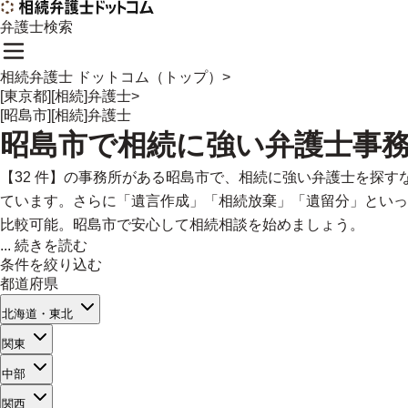
弁護士検索
相続弁護士 ドットコム（トップ）
>
[東京都][相続]弁護士
>
[昭島市][相続]弁護士
昭島市
で
相続に強い
弁護士事
【32 件】の事務所がある昭島市で、相続に強い弁護士を探
ています。さらに「遺言作成」「相続放棄」「遺留分」といっ
比較可能。昭島市で安心して相続相談を始めましょう。
...
続きを読む
条件を絞り込む
都道府県
北海道・東北
関東
中部
関西