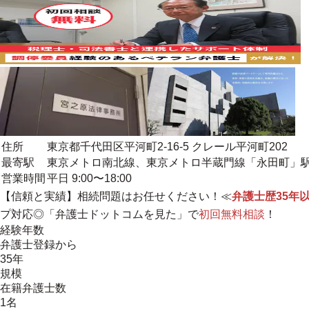
住所
東京都千代田区平河町2-16-5 クレール平河町202
最寄駅
東京メトロ南北線、東京メトロ半蔵門線「永田町」
営業時間
平日 9:00〜18:00
【信頼と実績】相続問題はお任せください！≪
弁護士歴35年
プ対応◎「弁護士ドットコムを見た」で
初回無料相談
！
経験年数
弁護士登録から
35年
規模
在籍弁護士数
1名