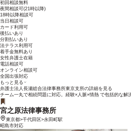
初回相談無料
夜間相談可(21時以降)
18時以降相談可
当日相談可
カード利用可
後払いあり
分割払いあり
法テラス利用可
着手金無料あり
女性弁護士在籍
電話相談可
オンライン相談可
全国出張対応
もっと見る
弁護士法人長瀬総合法律事務所東京支所
の詳細を見る
チーム一丸で相続問題に対応。経験×人脈×情熱 で包括的な解
宮之原法律事務所
東京都
>
千代田区
>
永田町駅
昭島市
対応