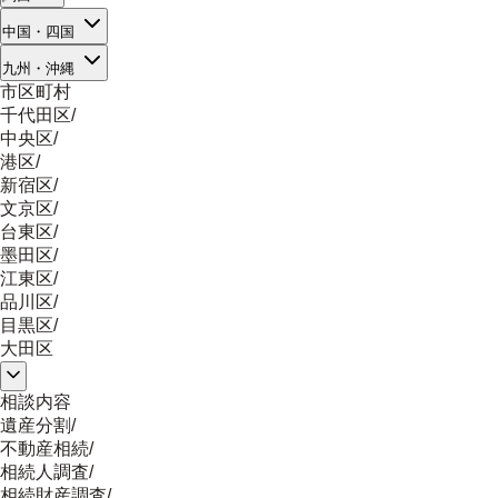
中国・四国
九州・沖縄
市区町村
千代田区
/
中央区
/
港区
/
新宿区
/
文京区
/
台東区
/
墨田区
/
江東区
/
品川区
/
目黒区
/
大田区
相談内容
遺産分割
/
不動産相続
/
相続人調査
/
相続財産調査
/