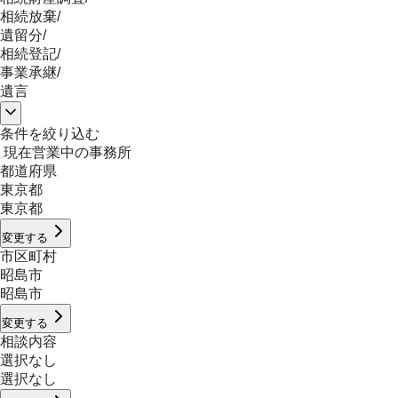
相続放棄
/
遺留分
/
相続登記
/
事業承継
/
遺言
条件を絞り込む
現在営業中の事務所
都道府県
東京都
東京都
変更する
市区町村
昭島市
昭島市
変更する
相談内容
選択なし
選択なし