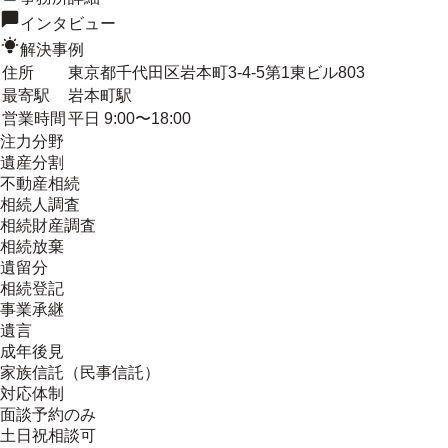
インタビュー
解決事例
住所
東京都千代田区岩本町3-4-5第1東ビル803
最寄駅
岩本町駅
営業時間
平日 9:00〜18:00
注力分野
遺産分割
不動産相続
相続人調査
相続財産調査
相続放棄
遺留分
相続登記
事業承継
遺言
成年後見
家族信託（民事信託）
対応体制
面談予約のみ
土日祝相談可