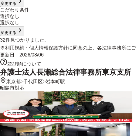
変更する
こだわり条件
選択なし
選択なし
変更する
32
件見つかりました。
※
利用規約
・
個人情報保護方針
に同意の上、各法律事務所にご
更新日：
2026/08/06
並び順について
弁護士法人長瀬総合法律事務所東京支所
東京都
>
千代田区
>
岩本町駅
昭島市
対応