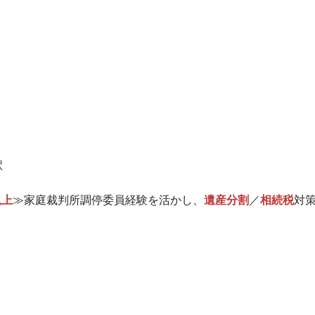
駅
以上
≫家庭裁判所調停委員経験を活かし、
遺産分割
／
相続税
対