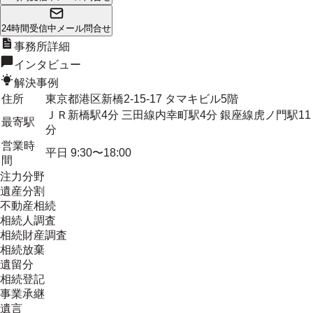
24時間受信中
メール問合せ
事務所詳細
インタビュー
解決事例
住所
東京都港区新橋2-15-17 タマキビル5階
ＪＲ新橋駅4分 三田線内幸町駅4分 銀座線虎ノ門駅11
最寄駅
分
営業時
平日 9:30〜18:00
間
注力分野
遺産分割
不動産相続
相続人調査
相続財産調査
相続放棄
遺留分
相続登記
事業承継
遺言