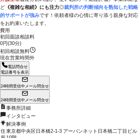
ど
《複雑な相続》にも注力
◎
裁判所の判断傾向を熟知した戦略
的サポートが強み
です！
依頼者様の心情に寄り添う親身な対応
をお約束
いたします。
費用
初回面談相談料
0円(30分)
初回相談無料
現在営業時間外
電話問合せ
電話番号を表示
24時間受信中
メール問合せ
24時間受信中
メール問合せ
事務所詳細
インタビュー
解決事例
住
東京都中央区日本橋2-1-3 アーバンネット日本橋二丁目ビル
所
10階