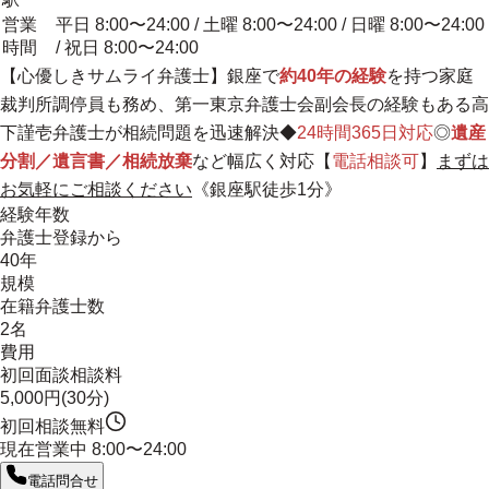
営業
平日 8:00〜24:00 / 土曜 8:00〜24:00 / 日曜 8:00〜24:00
時間
/ 祝日 8:00〜24:00
【
心優しきサムライ弁護士
】銀座で
約40年の経験
を持つ家庭
裁判所調停員も務め、第一東京弁護士会副会長の経験もある高
下謹壱弁護士が相続問題を迅速解決◆
24時間365日対応
◎
遺産
分割／遺言書／相続放棄
など幅広く対応【
電話相談可
】
まずは
お気軽にご相談ください
《銀座駅徒歩1分》
経験年数
弁護士登録から
40年
規模
在籍弁護士数
2名
費用
初回面談相談料
5,000円(30分)
初回相談無料
現在営業中
8:00〜24:00
電話問合せ