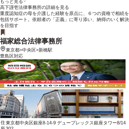
もっと見る
高下謹壱法律事務所
の詳細を見る
重度認知症の母を介護した経験を原点に、６つの資格で相続を
包括サポート。依頼者の「正義」に寄り添い、納得のいく解決
を目指す
福家総合法律事務所
東京都
>
中央区
>
新橋駅
豊島区
対応
住
東京都中央区銀座8-14-9 デュープレックス銀座タワー8/14
所
302