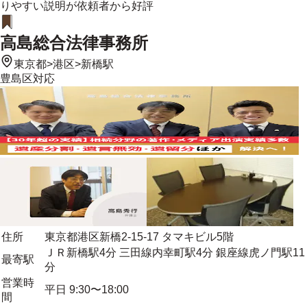
りやすい説明が依頼者から好評
高島総合法律事務所
東京都
>
港区
>
新橋駅
豊島区
対応
住所
東京都港区新橋2-15-17 タマキビル5階
ＪＲ新橋駅4分 三田線内幸町駅4分 銀座線虎ノ門駅11
最寄駅
分
営業時
平日 9:30〜18:00
間