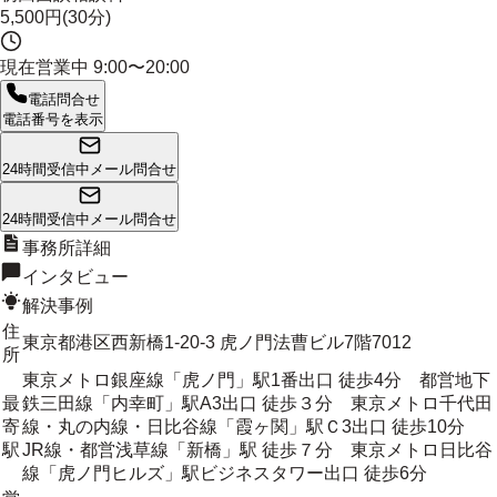
5,500円(30分)
現在営業中
9:00〜20:00
電話問合せ
電話番号を表示
24時間受信中
メール問合せ
24時間受信中
メール問合せ
事務所詳細
インタビュー
解決事例
住
東京都港区西新橋1-20-3 虎ノ門法曹ビル7階7012
所
東京メトロ銀座線「虎ノ門」駅1番出口 徒歩4分 都営地下
最
鉄三田線「内幸町」駅A3出口 徒歩３分 東京メトロ千代田
寄
線・丸の内線・日比谷線「霞ヶ関」駅Ｃ3出口 徒歩10分
駅
JR線・都営浅草線「新橋」駅 徒歩７分 東京メトロ日比谷
線「虎ノ門ヒルズ」駅ビジネスタワー出口 徒歩6分