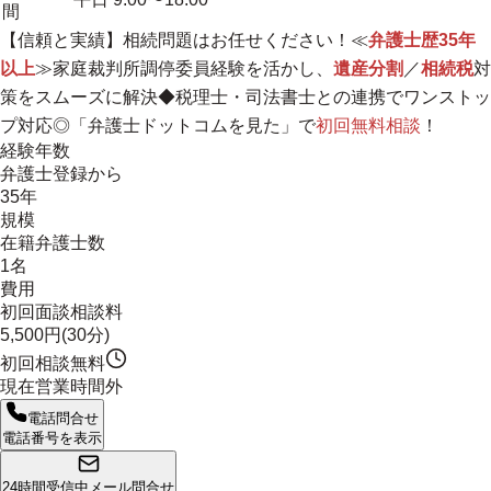
間
【信頼と実績】相続問題はお任せください！≪
弁護士歴35年
以上
≫家庭裁判所調停委員経験を活かし、
遺産分割
／
相続税
対
策をスムーズに解決◆税理士・司法書士との連携でワンストッ
プ対応◎「弁護士ドットコムを見た」で
初回無料相談
！
経験年数
弁護士登録から
35年
規模
在籍弁護士数
1名
費用
初回面談相談料
5,500円(30分)
初回相談無料
現在営業時間外
電話問合せ
電話番号を表示
24時間受信中
メール問合せ