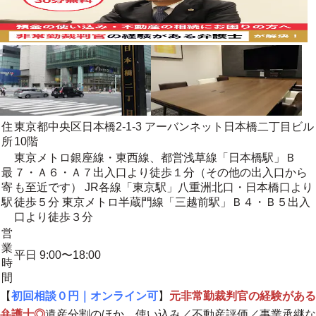
住
東京都中央区日本橋2-1-3 アーバンネット日本橋二丁目ビル
所
10階
東京メトロ銀座線・東西線、都営浅草線「日本橋駅」Ｂ
最
７・Ａ６・Ａ７出入口より徒歩１分（その他の出入口から
寄
も至近です） JR各線「東京駅」八重洲北口・日本橋口より
駅
徒歩５分 東京メトロ半蔵門線「三越前駅」Ｂ４・Ｂ５出入
口より徒歩３分
営
業
平日 9:00〜18:00
時
間
【
初回相談０円｜オンライン可
】
元非常勤裁判官の経験がある
弁護士◎
遺産分割のほか、使い込み／不動産評価／事業承継な