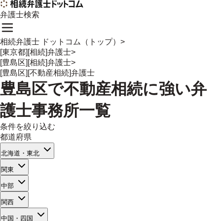
弁護士検索
相続弁護士 ドットコム（トップ）
>
[東京都][相続]弁護士
>
[豊島区][相続]弁護士
>
[豊島区][不動産相続]弁護士
豊島区
で
不動産相続
に強い
弁
護士事務所一覧
条件を絞り込む
都道府県
北海道・東北
関東
中部
関西
中国・四国