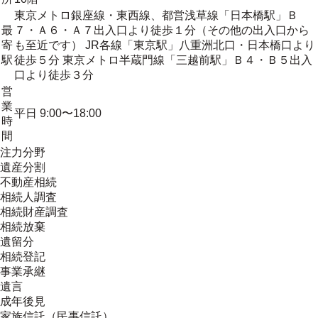
東京メトロ銀座線・東西線、都営浅草線「日本橋駅」Ｂ
最
７・Ａ６・Ａ７出入口より徒歩１分（その他の出入口から
寄
も至近です） JR各線「東京駅」八重洲北口・日本橋口より
駅
徒歩５分 東京メトロ半蔵門線「三越前駅」Ｂ４・Ｂ５出入
口より徒歩３分
営
業
平日 9:00〜18:00
時
間
注力分野
遺産分割
不動産相続
相続人調査
相続財産調査
相続放棄
遺留分
相続登記
事業承継
遺言
成年後見
家族信託（民事信託）