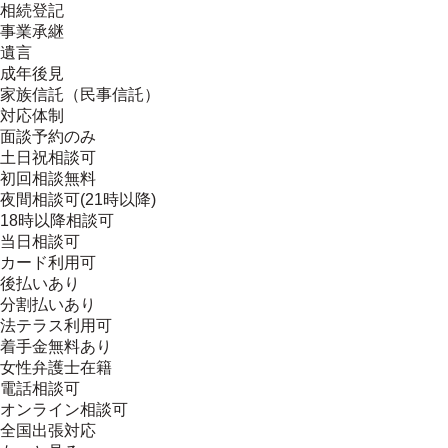
相続登記
事業承継
遺言
成年後見
家族信託（民事信託）
対応体制
面談予約のみ
土日祝相談可
初回相談無料
夜間相談可(21時以降)
18時以降相談可
当日相談可
カード利用可
後払いあり
分割払いあり
法テラス利用可
着手金無料あり
女性弁護士在籍
電話相談可
オンライン相談可
全国出張対応