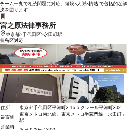
チーム一丸で相続問題に対応。経験×人脈×情熱 で包括的な解
決を図ります
宮之原法律事務所
東京都
>
千代田区
>
永田町駅
豊島区
対応
住所
東京都千代田区平河町2-16-5 クレール平河町202
東京メトロ南北線、東京メトロ半蔵門線「永田町」
最寄駅
駅
営業時
平日 9:00〜18:00