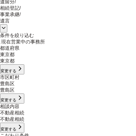
遺留分
/
相続登記
/
事業承継
/
遺言
条件を絞り込む
現在営業中の事務所
都道府県
東京都
東京都
変更する
市区町村
豊島区
豊島区
変更する
相談内容
不動産相続
不動産相続
変更する
こだわり条件