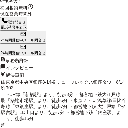
0円(60分)
初回相談無料
現在営業時間外
電話問合せ
電話番号を表示
24時間受信中
メール問合せ
24時間受信中
メール問合せ
事務所詳細
インタビュー
解決事例
住
東京都中央区銀座8-14-9 デュープレックス銀座タワー8/14
所
302
・JR線「新橋駅」より、徒歩8分 ・都営地下鉄大江戸線
最
「築地市場駅」より、徒歩5分 ・東京メトロ 浅草線/日比谷
寄
線「東銀座駅」より、徒歩7分 ・都営地下鉄 大江戸線「汐
駅
留駅」1D出口より、徒歩7分 ・都営地下鉄「銀座駅」よ
り、徒歩15分
営