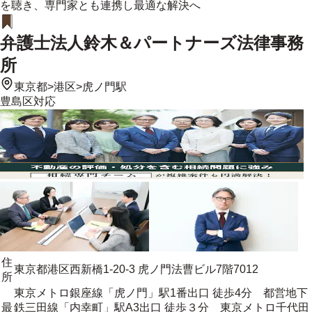
を聴き、専門家とも連携し最適な解決へ
弁護士法人鈴木＆パートナーズ法律事務
所
東京都
>
港区
>
虎ノ門駅
豊島区
対応
住
東京都港区西新橋1-20-3 虎ノ門法曹ビル7階7012
所
東京メトロ銀座線「虎ノ門」駅1番出口 徒歩4分 都営地下
最
鉄三田線「内幸町」駅A3出口 徒歩３分 東京メトロ千代田