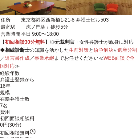
住所
東京都港区西新橋1-21-8 弁護士ビル503
最寄駅
「虎ノ門駅」徒歩5分
営業時間
平日 9:00〜18:00
【
初回相談30分無料
】◎
元裁判官
・女性弁護士が親身に対応
◆
相続診断士
の知識を活かした
生前対策
と
紛争解決
⭐︎
遺産分割
／
遺言書作成
／
事業承継
までお任せください≪
WEB面談で全
国対応
≫
経験年数
弁護士登録から
16年
規模
在籍弁護士数
7名
費用
初回面談相談料
0円(30分)
初回相談無料