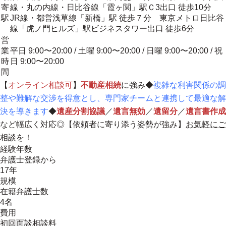
寄
線・丸の内線・日比谷線「霞ヶ関」駅Ｃ3出口 徒歩10分
駅
JR線・都営浅草線「新橋」駅 徒歩７分 東京メトロ日比谷
線「虎ノ門ヒルズ」駅ビジネスタワー出口 徒歩6分
営
業
平日 9:00〜20:00 / 土曜 9:00〜20:00 / 日曜 9:00〜20:00 / 祝
時
日 9:00〜20:00
間
【
オンライン相談可
】
不動産相続
に強み◆
複雑な利害関係の調
整や難解な交渉を得意とし、専門家チームと連携して最適な解
決を導きます
◆
遺産分割協議
／
遺言無効
／
遺留分
／
遺言書作成
など幅広く対応◎【
依頼者に寄り添う姿勢が強み
】
お気軽にご
相談を
！
経験年数
弁護士登録から
17年
規模
在籍弁護士数
4名
費用
初回面談相談料