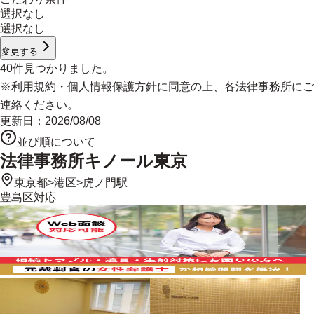
選択なし
選択なし
変更する
40
件見つかりました。
※
利用規約
・
個人情報保護方針
に同意の上、各法律事務所にご
連絡ください。
更新日：
2026/08/08
並び順について
法律事務所キノール東京
東京都
>
港区
>
虎ノ門駅
豊島区
対応