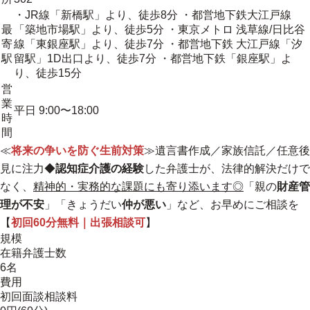
・JR線「新橋駅」より、徒歩8分 ・都営地下鉄大江戸線
最
「築地市場駅」より、徒歩5分 ・東京メトロ 浅草線/日比谷
寄
線「東銀座駅」より、徒歩7分 ・都営地下鉄 大江戸線「汐
駅
留駅」1D出口より、徒歩7分 ・都営地下鉄「銀座駅」よ
り、徒歩15分
営
業
平日 9:00〜18:00
時
間
≪
将来の争いを防ぐ生前対策
≫遺言書作成／家族信託／任意後
見に注力◆
認知症介護の経験
した弁護士が、法律的解決だけで
なく、
精神的・実務的な課題にも寄り添います◎
「親の
財産管
理が不安
」「きょうだい
仲が悪い
」など、お早めにご相談を
【
初回60分無料｜出張相談可
】
規模
在籍弁護士数
6名
費用
初回面談相談料