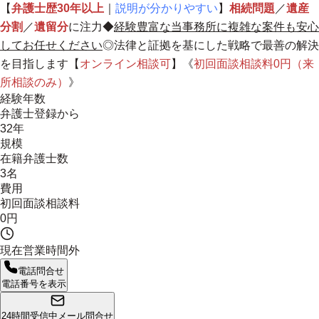
【
弁護士歴30年以上
｜
説明が分かりやすい
】
相続問題
／
遺産
分割
／
遺留分
に注力◆
経験豊富な当事務所に複雑な案件も安心
してお任せください
◎法律と証拠を基にした戦略で最善の解決
を目指します【
オンライン相談可
】《
初回面談相談料0円（来
所相談のみ）
》
経験年数
弁護士登録から
32年
規模
在籍弁護士数
3名
費用
初回面談相談料
0円
現在営業時間外
電話問合せ
電話番号を表示
24時間受信中
メール問合せ