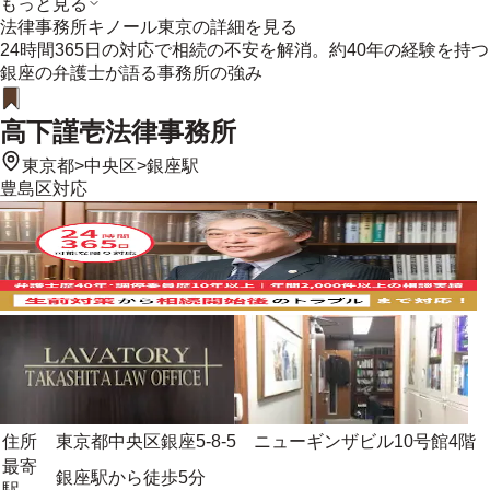
もっと見る
法律事務所キノール東京
の詳細を見る
24時間365日の対応で相続の不安を解消。約40年の経験を持つ
銀座の弁護士が語る事務所の強み
高下謹壱法律事務所
東京都
>
中央区
>
銀座駅
豊島区
対応
住所
東京都中央区銀座5-8-5 ニューギンザビル10号館4階
最寄
銀座駅から徒歩5分
駅