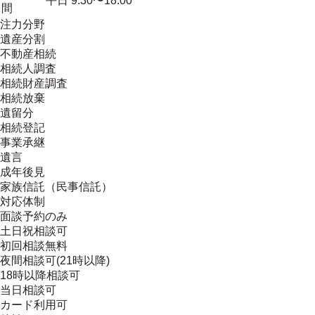
平日 9:30〜18:00
間
注力分野
遺産分割
不動産相続
相続人調査
相続財産調査
相続放棄
遺留分
相続登記
事業承継
遺言
成年後見
家族信託（民事信託）
対応体制
面談予約のみ
土日祝相談可
初回相談無料
夜間相談可(21時以降)
18時以降相談可
当日相談可
カード利用可