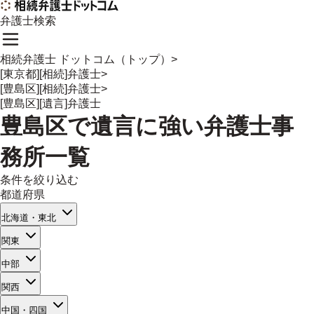
弁護士検索
相続弁護士 ドットコム（トップ）
>
[東京都][相続]弁護士
>
[豊島区][相続]弁護士
>
[豊島区][遺言]弁護士
豊島区
で
遺言
に強い
弁護士事
務所一覧
条件を絞り込む
都道府県
北海道・東北
関東
中部
関西
中国・四国