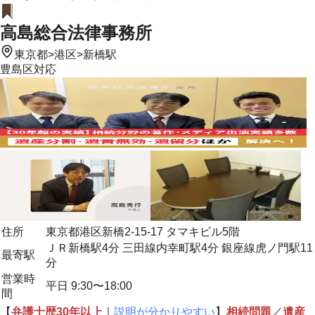
高島総合法律事務所
東京都
>
港区
>
新橋駅
豊島区
対応
住所
東京都港区新橋2-15-17 タマキビル5階
ＪＲ新橋駅4分 三田線内幸町駅4分 銀座線虎ノ門駅11
最寄駅
分
営業時
平日 9:30〜18:00
間
【
弁護士歴30年以上
｜
説明が分かりやすい
】
相続問題
／
遺産