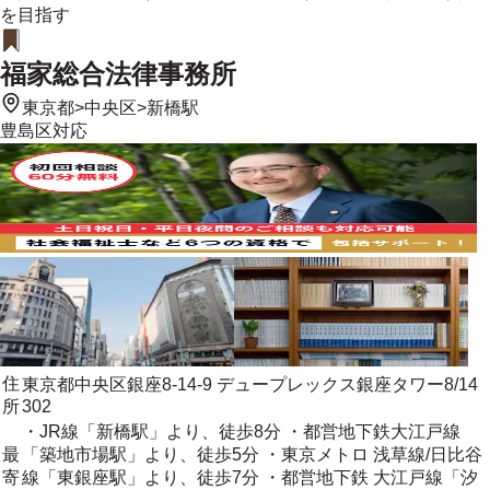
を目指す
福家総合法律事務所
東京都
>
中央区
>
新橋駅
豊島区
対応
住
東京都中央区銀座8-14-9 デュープレックス銀座タワー8/14
所
302
・JR線「新橋駅」より、徒歩8分 ・都営地下鉄大江戸線
最
「築地市場駅」より、徒歩5分 ・東京メトロ 浅草線/日比谷
寄
線「東銀座駅」より、徒歩7分 ・都営地下鉄 大江戸線「汐