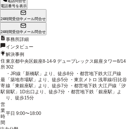
電話問合せ
電話番号を表示
24時間受信中
メール問合せ
24時間受信中
メール問合せ
事務所詳細
インタビュー
解決事例
住
東京都中央区銀座8-14-9 デュープレックス銀座タワー8/14
所
302
・JR線「新橋駅」より、徒歩8分 ・都営地下鉄大江戸線
最
「築地市場駅」より、徒歩5分 ・東京メトロ 浅草線/日比谷
寄
線「東銀座駅」より、徒歩7分 ・都営地下鉄 大江戸線「汐
駅
留駅」1D出口より、徒歩7分 ・都営地下鉄「銀座駅」よ
り、徒歩15分
営
業
平日 9:00〜18:00
時
間