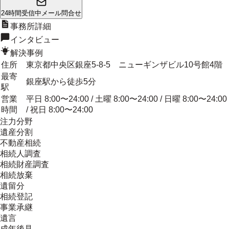
24時間受信中
メール問合せ
事務所詳細
インタビュー
解決事例
住所
東京都中央区銀座5-8-5 ニューギンザビル10号館4階
最寄
銀座駅から徒歩5分
駅
営業
平日 8:00〜24:00 / 土曜 8:00〜24:00 / 日曜 8:00〜24:00
時間
/ 祝日 8:00〜24:00
注力分野
遺産分割
不動産相続
相続人調査
相続財産調査
相続放棄
遺留分
相続登記
事業承継
遺言
成年後見