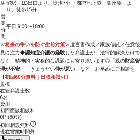
駅
留駅」1D出口より、徒歩7分 ・都営地下鉄「銀座駅」よ
り、徒歩15分
営
業
平日 9:00〜18:00
時
間
≪
将来の争いを防ぐ生前対策
≫遺言書作成／家族信託／任意後
見に注力◆
認知症介護の経験
した弁護士が、法律的解決だけで
なく、
精神的・実務的な課題にも寄り添います◎
「親の
財産管
理が不安
」「きょうだい
仲が悪い
」など、お早めにご相談を
【
初回60分無料｜出張相談可
】
規模
在籍弁護士数
6名
費用
初回面談相談料
0円(60分)
初回相談無料
現在営業時間外