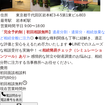
住所
東京都千代田区岩本町3-4-5第1東ビル803
最寄駅
岩本町駅
営業時間
平日 9:00〜18:00
「
完全予約制｜初回相談無料
】
遺産分割・遺留分・相続放棄な
ど相続全般に注力
◎ ◆
複雑な権利関係も丁寧に紐解き、適正
な評価と安心をえるため尽力いたします
◆LINEでのスムーズ
な相談受付も実施中！ ≪
相続簡易チェック（シミュレーショ
ンツール）あり
≫ 感情的な対立や財産調査のお悩みは、
相続
分野に注力する当事務所へお任せください。
費用
初回面談相談料
0円(60分)
初回相談無料
現在営業時間外
電話問合せ
電話番号を表示