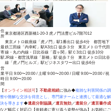
住
東京都港区西新橋1-20-3 虎ノ門法曹ビル7階7012
所
東京メトロ銀座線「虎ノ門」駅1番出口 徒歩4分 都営地下
最
鉄三田線「内幸町」駅A3出口 徒歩３分 東京メトロ千代田
寄
線・丸の内線・日比谷線「霞ヶ関」駅Ｃ3出口 徒歩10分
駅
JR線・都営浅草線「新橋」駅 徒歩７分 東京メトロ日比谷
線「虎ノ門ヒルズ」駅ビジネスタワー出口 徒歩6分
営
業
平日 9:00〜20:00 / 土曜 9:00〜20:00 / 日曜 9:00〜20:00 / 祝
時
日 9:00〜20:00
間
【
オンライン相談可
】
不動産相続
に強み◆
複雑な利害関係の調
整や難解な交渉を得意とし、専門家チームと連携して最適な解
決を導きます
◆
遺産分割協議
／
遺言無効
／
遺留分
／
遺言書作成
など幅広く対応◎【
依頼者に寄り添う姿勢が強み
】
お気軽にご