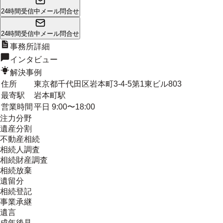
24時間受信中
メール問合せ
24時間受信中
メール問合せ
事務所詳細
インタビュー
解決事例
住所
東京都千代田区岩本町3-4-5第1東ビル803
最寄駅
岩本町駅
営業時間
平日 9:00〜18:00
注力分野
遺産分割
不動産相続
相続人調査
相続財産調査
相続放棄
遺留分
相続登記
事業承継
遺言
成年後見