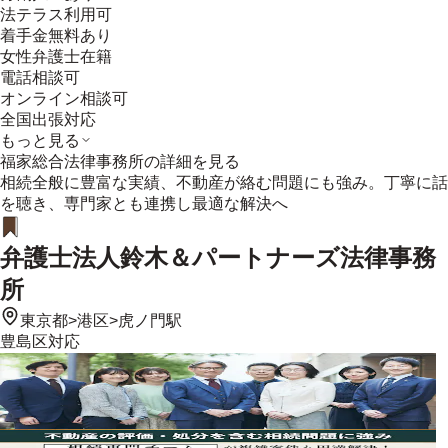
法テラス利用可
着手金無料あり
女性弁護士在籍
電話相談可
オンライン相談可
全国出張対応
もっと見る
福家総合法律事務所
の詳細を見る
相続全般に豊富な実績、不動産が絡む問題にも強み。丁寧に話
を聴き、専門家とも連携し最適な解決へ
弁護士法人鈴木＆パートナーズ法律事務
所
東京都
>
港区
>
虎ノ門駅
豊島区
対応