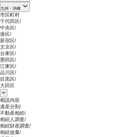
九州・沖縄
市区町村
千代田区
/
中央区
/
港区
/
新宿区
/
文京区
/
台東区
/
墨田区
/
江東区
/
品川区
/
目黒区
/
大田区
相談内容
遺産分割
/
不動産相続
/
相続人調査
/
相続財産調査
/
相続放棄
/