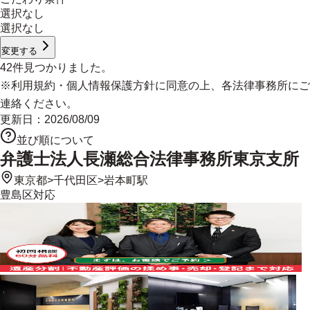
選択なし
選択なし
変更する
42
件見つかりました。
※
利用規約
・
個人情報保護方針
に同意の上、各法律事務所にご
連絡ください。
更新日：
2026/08/09
並び順について
弁護士法人長瀬総合法律事務所東京支所
東京都
>
千代田区
>
岩本町駅
豊島区
対応