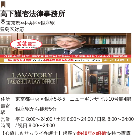
高下謹壱法律事務所
東京都
>
中央区
>
銀座駅
豊島区
対応
住所
東京都中央区銀座5-8-5 ニューギンザビル10号館4階
最寄
銀座駅から徒歩5分
駅
営業
平日 8:00〜24:00 / 土曜 8:00〜24:00 / 日曜 8:00〜24:00
時間
/ 祝日 8:00〜24:00
【
心優しきサムライ弁護士
】銀座で
約40年の経験
を持つ家庭