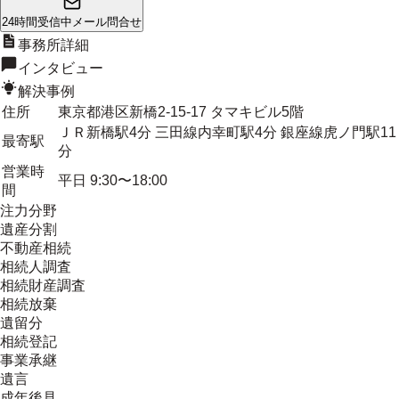
24時間受信中
メール問合せ
事務所詳細
インタビュー
解決事例
住所
東京都港区新橋2-15-17 タマキビル5階
ＪＲ新橋駅4分 三田線内幸町駅4分 銀座線虎ノ門駅11
最寄駅
分
営業時
平日 9:30〜18:00
間
注力分野
遺産分割
不動産相続
相続人調査
相続財産調査
相続放棄
遺留分
相続登記
事業承継
遺言
成年後見