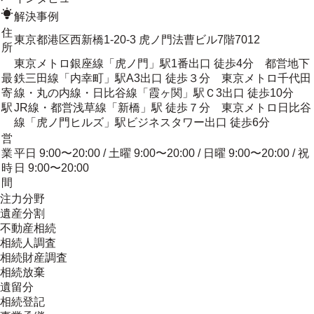
解決事例
住
東京都港区西新橋1-20-3 虎ノ門法曹ビル7階7012
所
東京メトロ銀座線「虎ノ門」駅1番出口 徒歩4分 都営地下
最
鉄三田線「内幸町」駅A3出口 徒歩３分 東京メトロ千代田
寄
線・丸の内線・日比谷線「霞ヶ関」駅Ｃ3出口 徒歩10分
駅
JR線・都営浅草線「新橋」駅 徒歩７分 東京メトロ日比谷
線「虎ノ門ヒルズ」駅ビジネスタワー出口 徒歩6分
営
業
平日 9:00〜20:00 / 土曜 9:00〜20:00 / 日曜 9:00〜20:00 / 祝
時
日 9:00〜20:00
間
注力分野
遺産分割
不動産相続
相続人調査
相続財産調査
相続放棄
遺留分
相続登記