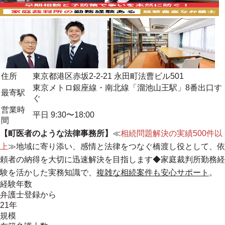
住所
東京都港区赤坂2-2-21 永田町法曹ビル501
東京メトロ銀座線・南北線「溜池山王駅」8番出口す
最寄駅
ぐ
営業時
平日 9:30〜18:00
間
【町医者のような法律事務所】
≪
相続問題解決の実績500件以
上
≫
地域に寄り添い、感情と法律をつなぐ橋渡し役として、依
頼者の納得を大切に迅速解決を目指します
◆家庭裁判所勤務経
験を活かした実務知識で、
複雑な相続案件も安心サポート
。
経験年数
弁護士登録から
21年
規模