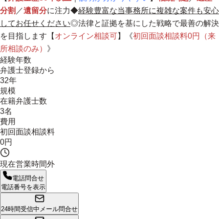
分割
／
遺留分
に注力◆
経験豊富な当事務所に複雑な案件も安心
してお任せください
◎法律と証拠を基にした戦略で最善の解決
を目指します【
オンライン相談可
】《
初回面談相談料0円（来
所相談のみ）
》
経験年数
弁護士登録から
32年
規模
在籍弁護士数
3名
費用
初回面談相談料
0円
現在営業時間外
電話問合せ
電話番号を表示
24時間受信中
メール問合せ