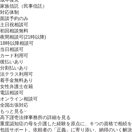
家族信託（民事信託）
対応体制
面談予約のみ
土日祝相談可
初回相談無料
夜間相談可(21時以降)
18時以降相談可
当日相談可
カード利用可
後払いあり
分割払いあり
法テラス利用可
着手金無料あり
女性弁護士在籍
電話相談可
オンライン相談可
全国出張対応
もっと見る
高下謹壱法律事務所
の詳細を見る
重度認知症の母を介護した経験を原点に、６つの資格で相続を
包括サポート。依頼者の「正義」に寄り添い、納得のいく解決