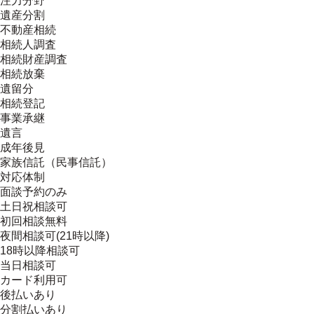
注力分野
遺産分割
不動産相続
相続人調査
相続財産調査
相続放棄
遺留分
相続登記
事業承継
遺言
成年後見
家族信託（民事信託）
対応体制
面談予約のみ
土日祝相談可
初回相談無料
夜間相談可(21時以降)
18時以降相談可
当日相談可
カード利用可
後払いあり
分割払いあり