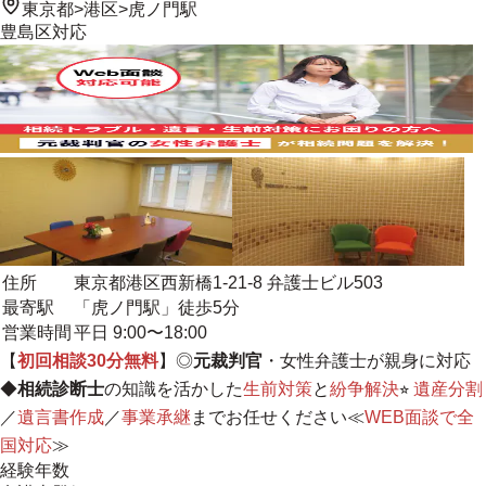
東京都
>
港区
>
虎ノ門駅
豊島区
対応
住所
東京都港区西新橋1-21-8 弁護士ビル503
最寄駅
「虎ノ門駅」徒歩5分
営業時間
平日 9:00〜18:00
【
初回相談30分無料
】◎
元裁判官
・女性弁護士が親身に対応
◆
相続診断士
の知識を活かした
生前対策
と
紛争解決
⭐︎
遺産分割
／
遺言書作成
／
事業承継
までお任せください≪
WEB面談で全
国対応
≫
経験年数