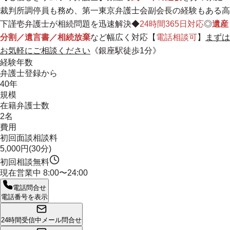
裁判所調停員も務め、第一東京弁護士会副会長の経験もある高
下謹壱弁護士が相続問題を迅速解決◆
24時間365日対応
◎
遺産
分割／遺言書／相続放棄
など幅広く対応【
電話相談可
】
まずは
お気軽にご相談ください
《銀座駅徒歩1分》
経験年数
弁護士登録から
40年
規模
在籍弁護士数
2名
費用
初回面談相談料
5,000円(30分)
初回相談無料
現在営業中
8:00〜24:00
電話問合せ
電話番号を表示
24時間受信中
メール問合せ