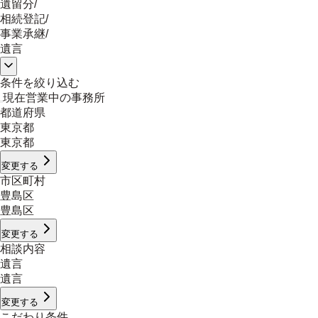
遺留分
/
相続登記
/
事業承継
/
遺言
条件を絞り込む
現在営業中の事務所
都道府県
東京都
東京都
変更する
市区町村
豊島区
豊島区
変更する
相談内容
遺言
遺言
変更する
こだわり条件