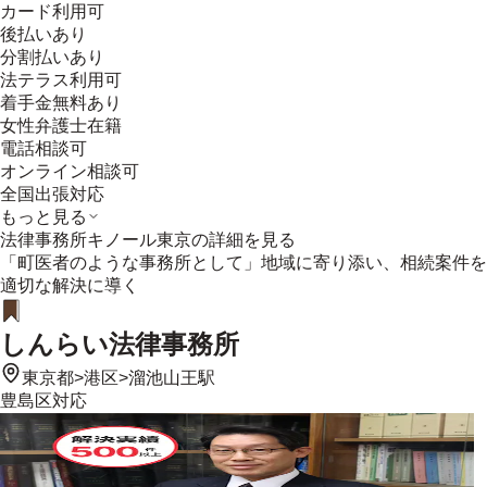
カード利用可
後払いあり
分割払いあり
法テラス利用可
着手金無料あり
女性弁護士在籍
電話相談可
オンライン相談可
全国出張対応
もっと見る
法律事務所キノール東京
の詳細を見る
「町医者のような事務所として」地域に寄り添い、相続案件を
適切な解決に導く
しんらい法律事務所
東京都
>
港区
>
溜池山王駅
豊島区
対応