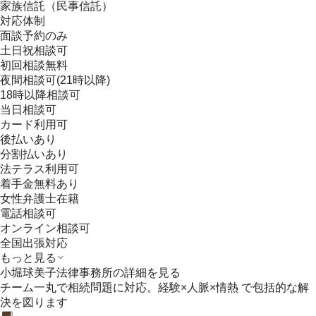
家族信託（民事信託）
対応体制
面談予約のみ
土日祝相談可
初回相談無料
夜間相談可(21時以降)
18時以降相談可
当日相談可
カード利用可
後払いあり
分割払いあり
法テラス利用可
着手金無料あり
女性弁護士在籍
電話相談可
オンライン相談可
全国出張対応
もっと見る
小堀球美子法律事務所
の詳細を見る
チーム一丸で相続問題に対応。経験×人脈×情熱 で包括的な解
決を図ります