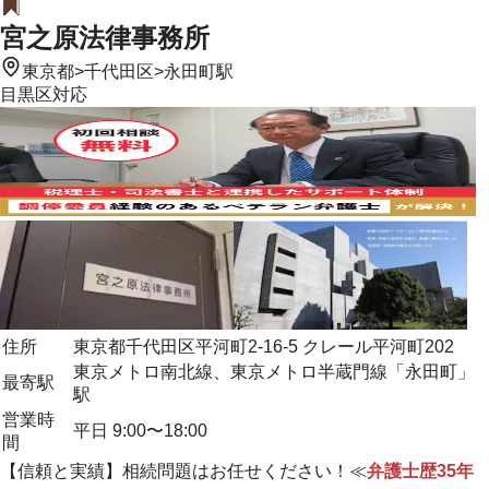
宮之原法律事務所
東京都
>
千代田区
>
永田町駅
目黒区
対応
住所
東京都千代田区平河町2-16-5 クレール平河町202
東京メトロ南北線、東京メトロ半蔵門線「永田町」
最寄駅
駅
営業時
平日 9:00〜18:00
間
【信頼と実績】相続問題はお任せください！≪
弁護士歴35年