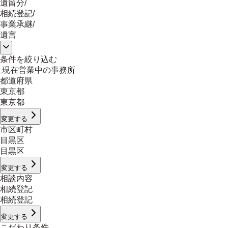
遺留分
/
相続登記
/
事業承継
/
遺言
条件を絞り込む
現在営業中の事務所
都道府県
東京都
東京都
変更する
市区町村
目黒区
目黒区
変更する
相談内容
相続登記
相続登記
変更する
こだわり条件