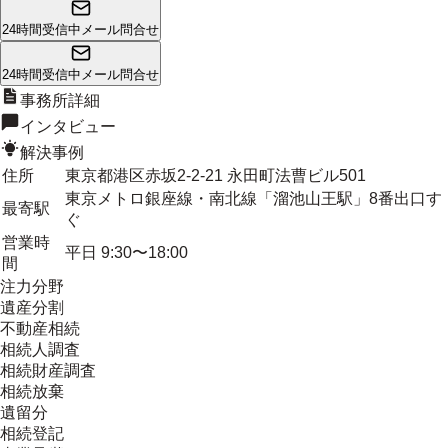
24時間受信中
メール問合せ
24時間受信中
メール問合せ
事務所詳細
インタビュー
解決事例
住所
東京都港区赤坂2-2-21 永田町法曹ビル501
東京メトロ銀座線・南北線「溜池山王駅」8番出口す
最寄駅
ぐ
営業時
平日 9:30〜18:00
間
注力分野
遺産分割
不動産相続
相続人調査
相続財産調査
相続放棄
遺留分
相続登記