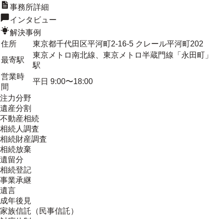
事務所詳細
インタビュー
解決事例
住所
東京都千代田区平河町2-16-5 クレール平河町202
東京メトロ南北線、東京メトロ半蔵門線「永田町」
最寄駅
駅
営業時
平日 9:00〜18:00
間
注力分野
遺産分割
不動産相続
相続人調査
相続財産調査
相続放棄
遺留分
相続登記
事業承継
遺言
成年後見
家族信託（民事信託）