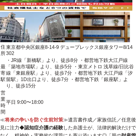
住
東京都中央区銀座8-14-9 デュープレックス銀座タワー8/14
所
302
・JR線「新橋駅」より、徒歩8分 ・都営地下鉄大江戸線
最
「築地市場駅」より、徒歩5分 ・東京メトロ 浅草線/日比谷
寄
線「東銀座駅」より、徒歩7分 ・都営地下鉄 大江戸線「汐
駅
留駅」1D出口より、徒歩7分 ・都営地下鉄「銀座駅」よ
り、徒歩15分
営
業
平日 9:00〜18:00
時
間
≪
将来の争いを防ぐ生前対策
≫遺言書作成／家族信託／任意後
見に注力◆
認知症介護の経験
した弁護士が、法律的解決だけで
なく、
精神的・実務的な課題にも寄り添います◎
「親の
財産管