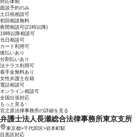
対応体制
面談予約のみ
土日祝相談可
初回相談無料
夜間相談可(21時以降)
18時以降相談可
当日相談可
カード利用可
後払いあり
分割払いあり
法テラス利用可
着手金無料あり
女性弁護士在籍
電話相談可
オンライン相談可
全国出張対応
もっと見る
宮之原法律事務所
の詳細を見る
弁護士法人長瀬総合法律事務所東京支所
東京都
>
千代田区
>
岩本町駅
目黒区
対応