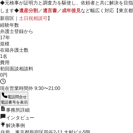
◆元検事が証明力と調査力を駆使し、依頼者と共に解決を目指
します◆
遺産分割
／
遺言書
／
成年後見
など幅広く対応【東京都
新宿区｜
土日祝相談可
】
経験年数
弁護士登録から
17年
規模
在籍弁護士数
1名
費用
初回面談相談料
0円
現在営業時間外
9:30〜21:00
電話問合せ
電話番号を表示
事務所詳細
インタビュー
解決事例
住所
東京都新宿区四谷2-11 大村ビル5階