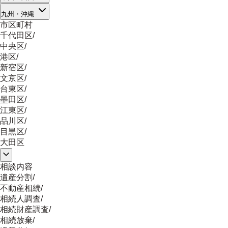
九州・沖縄
市区町村
千代田区
/
中央区
/
港区
/
新宿区
/
文京区
/
台東区
/
墨田区
/
江東区
/
品川区
/
目黒区
/
大田区
相談内容
遺産分割
/
不動産相続
/
相続人調査
/
相続財産調査
/
相続放棄
/