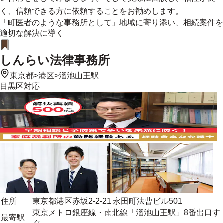
く、信頼できる方に依頼することをお勧めします。
「町医者のような事務所として」地域に寄り添い、相続案件を
適切な解決に導く
しんらい法律事務所
東京都
>
港区
>
溜池山王駅
目黒区
対応
住所
東京都港区赤坂2-2-21 永田町法曹ビル501
東京メトロ銀座線・南北線「溜池山王駅」8番出口す
最寄駅
ぐ