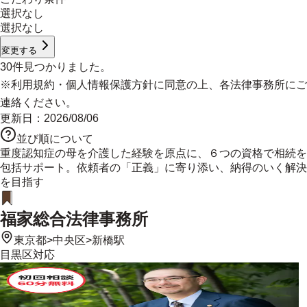
選択なし
選択なし
変更する
30
件見つかりました。
※
利用規約
・
個人情報保護方針
に同意の上、各法律事務所にご
連絡ください。
更新日：
2026/08/06
並び順について
重度認知症の母を介護した経験を原点に、６つの資格で相続を
包括サポート。依頼者の「正義」に寄り添い、納得のいく解決
を目指す
福家総合法律事務所
東京都
>
中央区
>
新橋駅
目黒区
対応