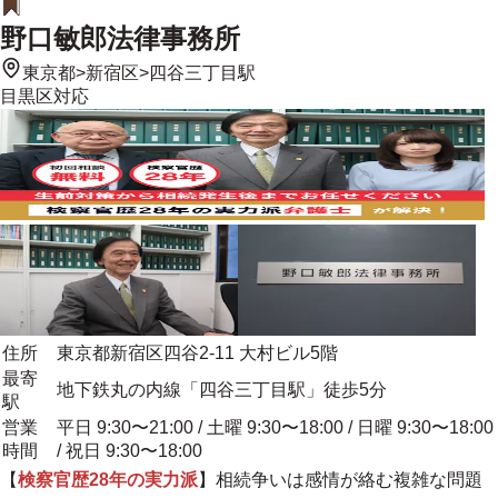
野口敏郎法律事務所
東京都
>
新宿区
>
四谷三丁目駅
目黒区
対応
住所
東京都新宿区四谷2-11 大村ビル5階
最寄
地下鉄丸の内線「四谷三丁目駅」徒歩5分
駅
営業
平日 9:30〜21:00 / 土曜 9:30〜18:00 / 日曜 9:30〜18:00
時間
/ 祝日 9:30〜18:00
【
検察官歴28年の実力派
】相続争いは感情が絡む複雑な問題