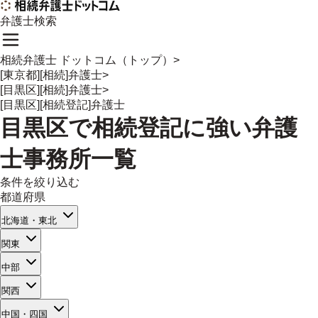
弁護士検索
相続弁護士 ドットコム（トップ）
>
[東京都][相続]弁護士
>
[目黒区][相続]弁護士
>
[目黒区][相続登記]弁護士
目黒区
で
相続登記
に強い
弁護
士事務所一覧
条件を絞り込む
都道府県
北海道・東北
関東
中部
関西
中国・四国