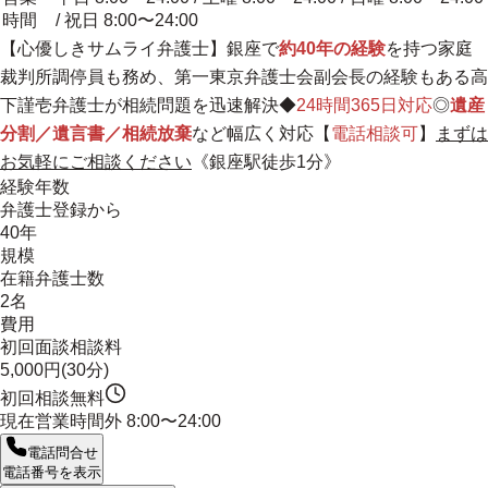
時間
/ 祝日 8:00〜24:00
【
心優しきサムライ弁護士
】銀座で
約40年の経験
を持つ家庭
裁判所調停員も務め、第一東京弁護士会副会長の経験もある高
下謹壱弁護士が相続問題を迅速解決◆
24時間365日対応
◎
遺産
分割／遺言書／相続放棄
など幅広く対応【
電話相談可
】
まずは
お気軽にご相談ください
《銀座駅徒歩1分》
経験年数
弁護士登録から
40年
規模
在籍弁護士数
2名
費用
初回面談相談料
5,000円(30分)
初回相談無料
現在営業時間外
8:00〜24:00
電話問合せ
電話番号を表示