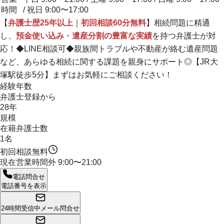
時間
/ 祝日 9:00〜17:00
【
弁護士歴25年以上
｜
初回相談60分無料
】相続問題に精通
し、
預金使い込み
・
遺産分割の豊富な実績
を持つ弁護士が対
応！◆LINE相談可◆
親族間トラブルや不動産が絡む遺産問題
など、あらゆる相続に関する課題を親身にサポート◎
【JR大
塚駅徒歩5分】まずはお気軽にご相談ください！
経験年数
弁護士登録から
28年
規模
在籍弁護士数
1名
初回相談無料
現在営業時間外
9:00〜21:00
電話問合せ
電話番号を表示
24時間受信中
メール問合せ