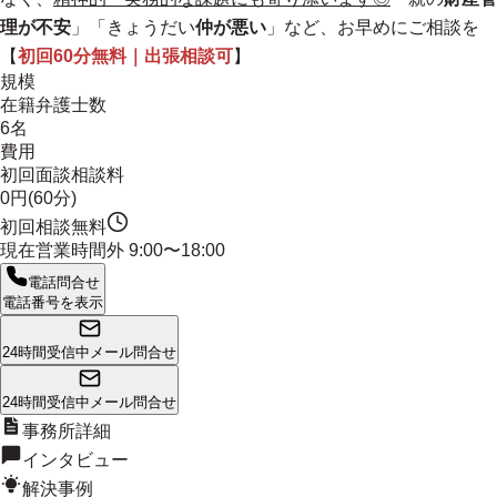
理が不安
」「きょうだい
仲が悪い
」など、お早めにご相談を
【
初回60分無料｜出張相談可
】
規模
在籍弁護士数
6名
費用
初回面談相談料
0円(60分)
初回相談無料
現在営業時間外
9:00〜18:00
電話問合せ
電話番号を表示
24時間受信中
メール問合せ
24時間受信中
メール問合せ
事務所詳細
インタビュー
解決事例