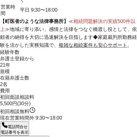
営業時
平日 9:30〜18:00
間
【町医者のような法律事務所】
≪
相続問題解決の実績500件以
上
≫
地域に寄り添い、感情と法律をつなぐ橋渡し役として、依
頼者の納得を大切に迅速解決を目指します
◆家庭裁判所勤務経
験を活かした実務知識で、
複雑な相続案件も安心サポート
。
経験年数
弁護士登録から
21年
規模
在籍弁護士数
2名
費用
初回面談相談料
5,500円(30分)
初回相談無料
現在営業時間外
9:30〜18:00
電話問合せ
電話番号を表示