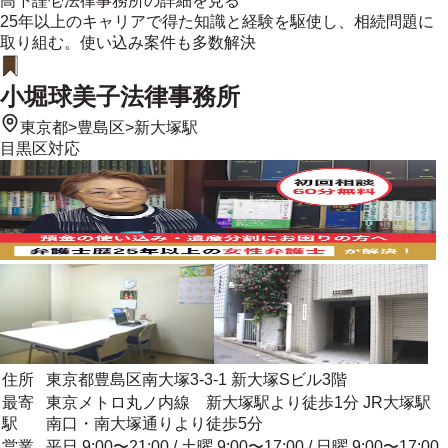
高下謹壱法律事務所
の詳細を見る
25年以上のキャリアで得た知識と経験を駆使し、相続問題に
取り組む。使い込み案件も多数解決
小堀球美子法律事務所
東京都
>
豊島区
>
新大塚駅
目黒区
対応
住所
東京都豊島区南大塚3-3-1 新大塚Sビル3階
最寄
東京メトロ丸ノ内線 新大塚駅より徒歩1分 JR大塚駅
駅
南口・南大塚通りより徒歩5分
営業
平日 9:00〜21:00 / 土曜 9:00〜17:00 / 日曜 9:00〜17:00