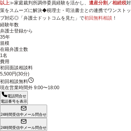
以上
≫家庭裁判所調停委員経験を活かし、
遺産分割
／
相続税
対
策をスムーズに解決◆税理士・司法書士との連携でワンストッ
プ対応◎「弁護士ドットコムを見た」で
初回無料相談
！
経験年数
弁護士登録から
35年
規模
在籍弁護士数
1名
費用
初回面談相談料
5,500円(30分)
初回相談無料
現在営業時間外
9:00〜18:00
電話問合せ
電話番号を表示
24時間受信中
メール問合せ
24時間受信中
メール問合せ