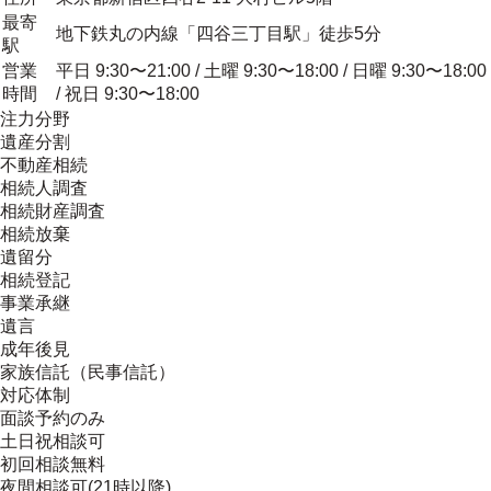
最寄
地下鉄丸の内線「四谷三丁目駅」徒歩5分
駅
営業
平日 9:30〜21:00 / 土曜 9:30〜18:00 / 日曜 9:30〜18:00
時間
/ 祝日 9:30〜18:00
注力分野
遺産分割
不動産相続
相続人調査
相続財産調査
相続放棄
遺留分
相続登記
事業承継
遺言
成年後見
家族信託（民事信託）
対応体制
面談予約のみ
土日祝相談可
初回相談無料
夜間相談可(21時以降)