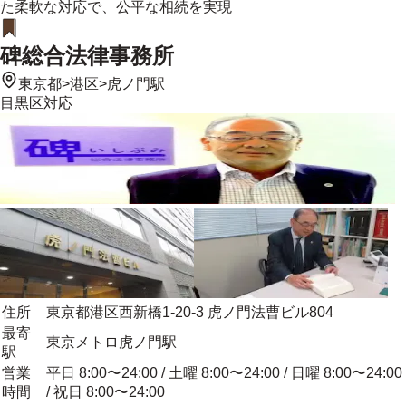
た柔軟な対応で、公平な相続を実現
碑総合法律事務所
東京都
>
港区
>
虎ノ門駅
目黒区
対応
住所
東京都港区西新橋1-20-3 虎ノ門法曹ビル804
最寄
東京メトロ虎ノ門駅
駅
営業
平日 8:00〜24:00 / 土曜 8:00〜24:00 / 日曜 8:00〜24:00
時間
/ 祝日 8:00〜24:00