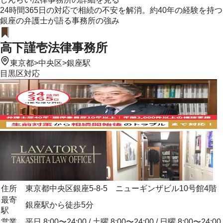
24時間365日の対応で相続の不安を解消。約40年の経験を持つ
銀座の弁護士が語る事務所の強み
高下謹壱法律事務所
東京都
>
中央区
>
銀座駅
目黒区
対応
住所
東京都中央区銀座5-8-5 ニューギンザビル10号館4階
最寄
銀座駅から徒歩5分
駅
営業
平日 8:00〜24:00 / 土曜 8:00〜24:00 / 日曜 8:00〜24:00