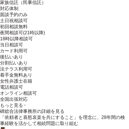
家族信託（民事信託）
対応体制
面談予約のみ
土日祝相談可
初回相談無料
夜間相談可(21時以降)
18時以降相談可
当日相談可
カード利用可
後払いあり
分割払いあり
法テラス利用可
着手金無料あり
女性弁護士在籍
電話相談可
オンライン相談可
全国出張対応
もっと見る
碑総合法律事務所
の詳細を見る
「依頼者と喜怒哀楽を共にすること」を理念に、28年間の検
事経験を活かして相続問題に取り組む