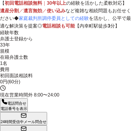
【
初回電話相談無料
｜
30年以上
の経験を活かした柔軟対応】
遺産分割
／
遺言無効
／
使い込み
など複雑な相続問題もお任せく
ださい◆
家庭裁判所調停委員としての経験
を活かし、
公平で最
適な解決策を提案
◎
電話相談も可能
【内幸町駅徒歩
3
分】
経験年数
弁護士登録から
33年
規模
在籍弁護士数
1名
費用
初回面談相談料
0円(60分)
現在営業時間外
8:00〜24:00
電話問合せ
電話番号を表示
24時間受信中
メール問合せ