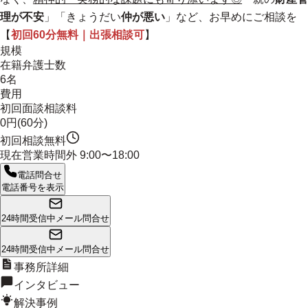
理が不安
」「きょうだい
仲が悪い
」など、お早めにご相談を
【
初回60分無料｜出張相談可
】
規模
在籍弁護士数
6名
費用
初回面談相談料
0円(60分)
初回相談無料
現在営業時間外
9:00〜18:00
電話問合せ
電話番号を表示
24時間受信中
メール問合せ
24時間受信中
メール問合せ
事務所詳細
インタビュー
解決事例