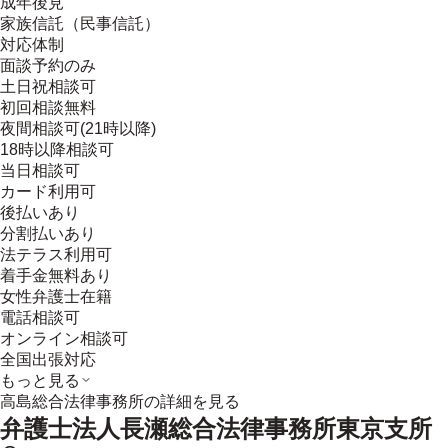
成年後見
家族信託（民事信託）
対応体制
面談予約のみ
土日祝相談可
初回相談無料
夜間相談可(21時以降)
18時以降相談可
当日相談可
カード利用可
後払いあり
分割払いあり
法テラス利用可
着手金無料あり
女性弁護士在籍
電話相談可
オンライン相談可
全国出張対応
もっと見る
高島総合法律事務所
の詳細を見る
弁護士法人長瀬総合法律事務所東京支所