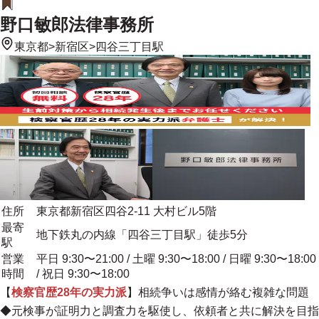
野口敏郎法律事務所
東京都
>
新宿区
>
四谷三丁目駅
住所
東京都新宿区四谷2-11 大村ビル5階
最寄
地下鉄丸の内線「四谷三丁目駅」徒歩5分
駅
営業
平日 9:30〜21:00 / 土曜 9:30〜18:00 / 日曜 9:30〜18:00
時間
/ 祝日 9:30〜18:00
【
検察官歴28年の実力派
】相続争いは感情が絡む複雑な問題
◆元検事が証明力と調査力を駆使し、依頼者と共に解決を目指