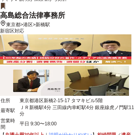
高島総合法律事務所
東京都
>
港区
>
新橋駅
新宿区
対応
住所
東京都港区新橋2-15-17 タマキビル5階
ＪＲ新橋駅4分 三田線内幸町駅4分 銀座線虎ノ門駅11
最寄駅
分
営業時
平日 9:30〜18:00
間
【
弁護士歴30年以上
｜
説明が分かりやすい
】
相続問題
／
遺産