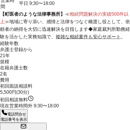
営業時
平日 9:30〜18:00
間
【町医者のような法律事務所】
≪
相続問題解決の実績500件以
上
≫
地域に寄り添い、感情と法律をつなぐ橋渡し役として、依
頼者の納得を大切に迅速解決を目指します
◆家庭裁判所勤務経
験を活かした実務知識で、
複雑な相続案件も安心サポート
。
経験年数
弁護士登録から
21年
規模
在籍弁護士数
2名
費用
初回面談相談料
5,500円(30分)
初回相談無料
現在営業時間外
9:30〜18:00
電話問合せ
電話番号を表示