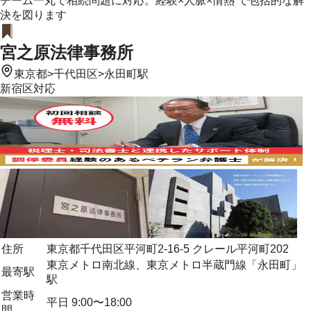
チーム一丸で相続問題に対応。経験×人脈×情熱 で包括的な解
決を図ります
宮之原法律事務所
東京都
>
千代田区
>
永田町駅
新宿区
対応
住所
東京都千代田区平河町2-16-5 クレール平河町202
東京メトロ南北線、東京メトロ半蔵門線「永田町」
最寄駅
駅
営業時
平日 9:00〜18:00
間