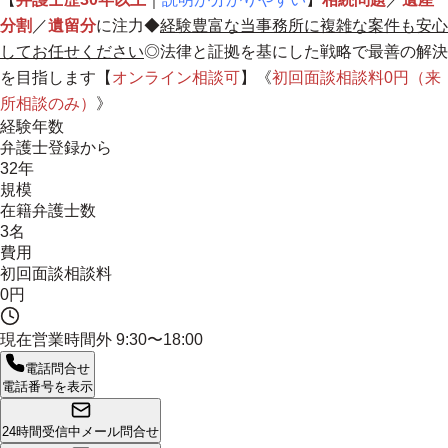
分割
／
遺留分
に注力◆
経験豊富な当事務所に複雑な案件も安心
してお任せください
◎法律と証拠を基にした戦略で最善の解決
を目指します【
オンライン相談可
】《
初回面談相談料0円（来
所相談のみ）
》
経験年数
弁護士登録から
32年
規模
在籍弁護士数
3名
費用
初回面談相談料
0円
現在営業時間外
9:30〜18:00
電話問合せ
電話番号を表示
24時間受信中
メール問合せ