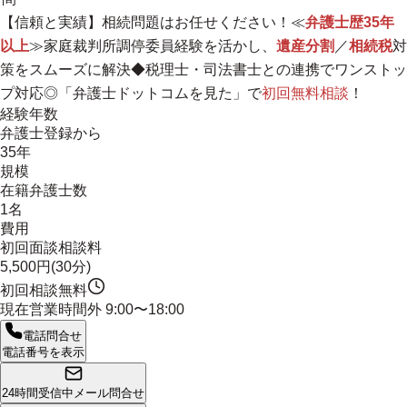
【信頼と実績】相続問題はお任せください！≪
弁護士歴35年
以上
≫家庭裁判所調停委員経験を活かし、
遺産分割
／
相続税
対
策をスムーズに解決◆税理士・司法書士との連携でワンストッ
プ対応◎「弁護士ドットコムを見た」で
初回無料相談
！
経験年数
弁護士登録から
35年
規模
在籍弁護士数
1名
費用
初回面談相談料
5,500円(30分)
初回相談無料
現在営業時間外
9:00〜18:00
電話問合せ
電話番号を表示
24時間受信中
メール問合せ