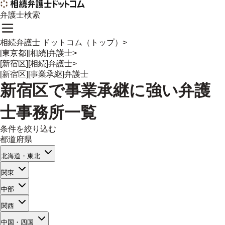
弁護士検索
相続弁護士 ドットコム（トップ）
>
[東京都][相続]弁護士
>
[新宿区][相続]弁護士
>
[新宿区][事業承継]弁護士
新宿区
で
事業承継
に強い
弁護
士事務所一覧
条件を絞り込む
都道府県
北海道・東北
関東
中部
関西
中国・四国