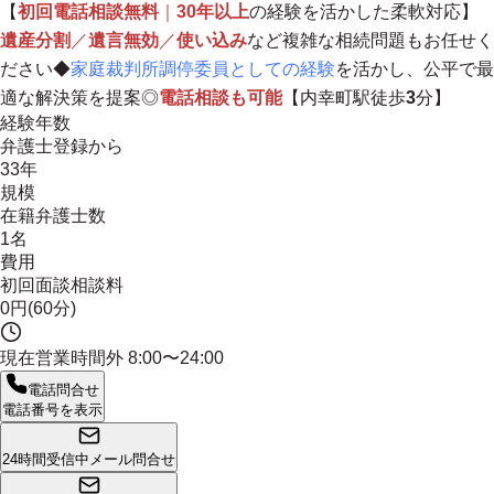
【
初回電話相談無料
｜
30年以上
の経験を活かした柔軟対応】
遺産分割
／
遺言無効
／
使い込み
など複雑な相続問題もお任せく
ださい◆
家庭裁判所調停委員としての経験
を活かし、
公平で最
適な解決策を提案
◎
電話相談も可能
【内幸町駅徒歩
3
分】
経験年数
弁護士登録から
33年
規模
在籍弁護士数
1名
費用
初回面談相談料
0円(60分)
現在営業時間外
8:00〜24:00
電話問合せ
電話番号を表示
24時間受信中
メール問合せ