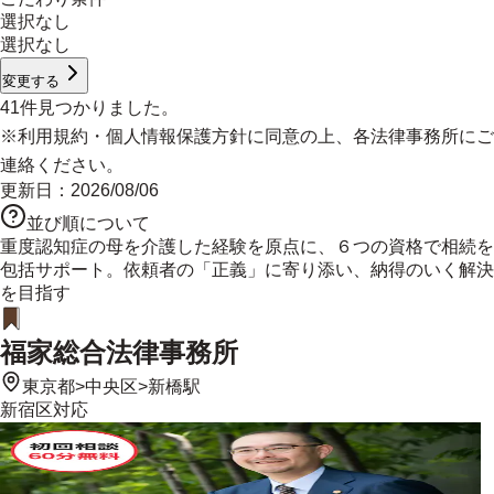
選択なし
選択なし
変更する
41
件見つかりました。
※
利用規約
・
個人情報保護方針
に同意の上、各法律事務所にご
連絡ください。
更新日：
2026/08/06
並び順について
重度認知症の母を介護した経験を原点に、６つの資格で相続を
包括サポート。依頼者の「正義」に寄り添い、納得のいく解決
を目指す
福家総合法律事務所
東京都
>
中央区
>
新橋駅
新宿区
対応