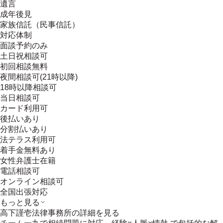
遺言
成年後見
家族信託（民事信託）
対応体制
面談予約のみ
土日祝相談可
初回相談無料
夜間相談可(21時以降)
18時以降相談可
当日相談可
カード利用可
後払いあり
分割払いあり
法テラス利用可
着手金無料あり
女性弁護士在籍
電話相談可
オンライン相談可
全国出張対応
もっと見る
高下謹壱法律事務所
の詳細を見る