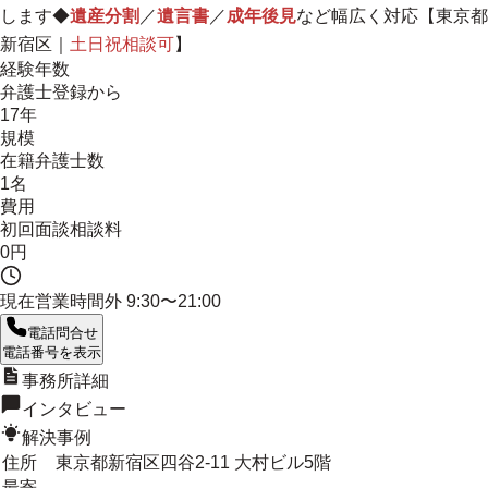
します◆
遺産分割
／
遺言書
／
成年後見
など幅広く対応【東京都
新宿区｜
土日祝相談可
】
経験年数
弁護士登録から
17年
規模
在籍弁護士数
1名
費用
初回面談相談料
0円
現在営業時間外
9:30〜21:00
電話問合せ
電話番号を表示
事務所詳細
インタビュー
解決事例
住所
東京都新宿区四谷2-11 大村ビル5階
最寄