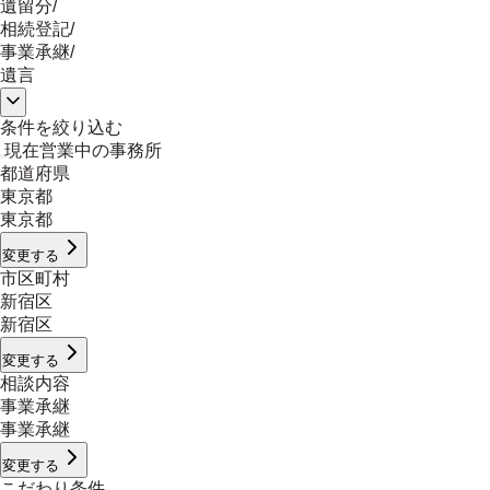
遺留分
/
相続登記
/
事業承継
/
遺言
条件を絞り込む
現在営業中の事務所
都道府県
東京都
東京都
変更する
市区町村
新宿区
新宿区
変更する
相談内容
事業承継
事業承継
変更する
こだわり条件