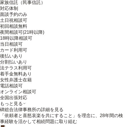
家族信託（民事信託）
対応体制
面談予約のみ
土日祝相談可
初回相談無料
夜間相談可(21時以降)
18時以降相談可
当日相談可
カード利用可
後払いあり
分割払いあり
法テラス利用可
着手金無料あり
女性弁護士在籍
電話相談可
オンライン相談可
全国出張対応
もっと見る
碑総合法律事務所
の詳細を見る
「依頼者と喜怒哀楽を共にすること」を理念に、28年間の検
事経験を活かして相続問題に取り組む