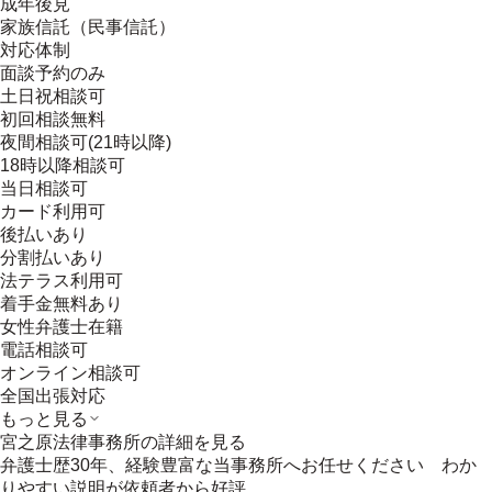
成年後見
家族信託（民事信託）
対応体制
面談予約のみ
土日祝相談可
初回相談無料
夜間相談可(21時以降)
18時以降相談可
当日相談可
カード利用可
後払いあり
分割払いあり
法テラス利用可
着手金無料あり
女性弁護士在籍
電話相談可
オンライン相談可
全国出張対応
もっと見る
宮之原法律事務所
の詳細を見る
弁護士歴30年、経験豊富な当事務所へお任せください わか
りやすい説明が依頼者から好評