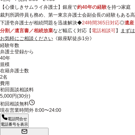
【
心優しきサムライ弁護士
】銀座で
約40年の経験
を持つ家庭
裁判所調停員も務め、第一東京弁護士会副会長の経験もある高
下謹壱弁護士が相続問題を迅速解決◆
24時間365日対応
◎
遺産
分割／遺言書／相続放棄
など幅広く対応【
電話相談可
】
まずは
お気軽にご相談ください
《銀座駅徒歩1分》
経験年数
弁護士登録から
40年
規模
在籍弁護士数
2名
費用
初回面談相談料
5,000円(30分)
初回相談無料
現在営業時間外
8:00〜24:00
電話問合せ
電話番号を表示