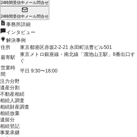
24時間受信中
メール問合せ
24時間受信中
メール問合せ
事務所詳細
インタビュー
解決事例
住所
東京都港区赤坂2-2-21 永田町法曹ビル501
東京メトロ銀座線・南北線「溜池山王駅」8番出口す
最寄駅
ぐ
営業時
平日 9:30〜18:00
間
注力分野
遺産分割
不動産相続
相続人調査
相続財産調査
相続放棄
遺留分
相続登記
事業承継