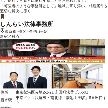
く、信頼できる方に依頼することをお勧めします。
「町医者のような事務所として」地域に寄り添い、相続案件を
適切な解決に導く
しんらい法律事務所
東京都
>
港区
>
溜池山王駅
新宿区
対応
住所
東京都港区赤坂2-2-21 永田町法曹ビル501
東京メトロ銀座線・南北線「溜池山王駅」8番出口す
最寄駅
ぐ