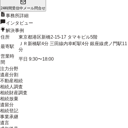
24時間受信中
メール問合せ
事務所詳細
インタビュー
解決事例
住所
東京都港区新橋2-15-17 タマキビル5階
ＪＲ新橋駅4分 三田線内幸町駅4分 銀座線虎ノ門駅11
最寄駅
分
営業時
平日 9:30〜18:00
間
注力分野
遺産分割
不動産相続
相続人調査
相続財産調査
相続放棄
遺留分
相続登記
事業承継
遺言