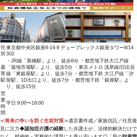
住
東京都中央区銀座8-14-9 デュープレックス銀座タワー8/14
所
302
・JR線「新橋駅」より、徒歩8分 ・都営地下鉄大江戸線
最
「築地市場駅」より、徒歩5分 ・東京メトロ 浅草線/日比谷
寄
線「東銀座駅」より、徒歩7分 ・都営地下鉄 大江戸線「汐
駅
留駅」1D出口より、徒歩7分 ・都営地下鉄「銀座駅」よ
り、徒歩15分
営
業
平日 9:00〜18:00
時
間
≪
将来の争いを防ぐ生前対策
≫遺言書作成／家族信託／任意後
見に注力◆
認知症介護の経験
した弁護士が、法律的解決だけで
なく、
精神的・実務的な課題にも寄り添います◎
「親の
財産管