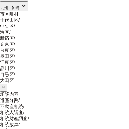
九州・沖縄
市区町村
千代田区
/
中央区
/
港区
/
新宿区
/
文京区
/
台東区
/
墨田区
/
江東区
/
品川区
/
目黒区
/
大田区
相談内容
遺産分割
/
不動産相続
/
相続人調査
/
相続財産調査
/
相続放棄
/