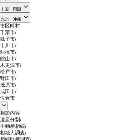
中国・四国
九州・沖縄
市区町村
千葉市
/
銚子市
/
市川市
/
船橋市
/
館山市
/
木更津市
/
松戸市
/
野田市
/
茂原市
/
成田市
/
佐倉市
相談内容
遺産分割
/
不動産相続
/
相続人調査
/
相続財産調査
/