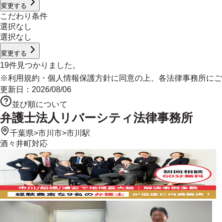
変更する
こだわり条件
選択なし
選択なし
変更する
19
件見つかりました。
※
利用規約
・
個人情報保護方針
に同意の上、各法律事務所にご
更新日：
2026/08/06
並び順について
弁護士法人リバーシティ法律事務所
千葉県
>
市川市
>
市川駅
酒々井町
対応