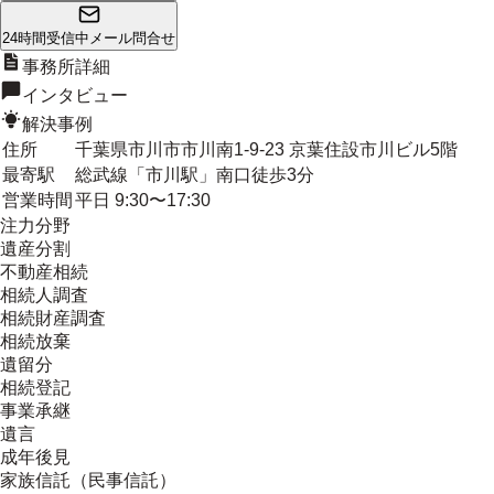
24時間受信中
メール問合せ
事務所詳細
インタビュー
解決事例
住所
千葉県市川市市川南1-9-23 京葉住設市川ビル5階
最寄駅
総武線「市川駅」南口徒歩3分
営業時間
平日 9:30〜17:30
注力分野
遺産分割
不動産相続
相続人調査
相続財産調査
相続放棄
遺留分
相続登記
事業承継
遺言
成年後見
家族信託（民事信託）