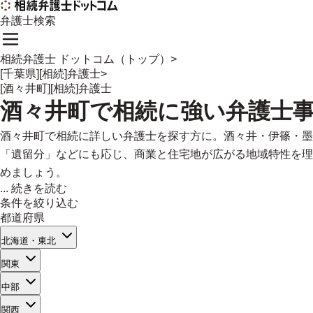
弁護士検索
相続弁護士 ドットコム（トップ）
>
[千葉県][相続]弁護士
>
[酒々井町][相続]弁護士
酒々井町
で
相続に強い
弁護士
酒々井町で相続に詳しい弁護士を探す方に。酒々井・伊篠・墨
「遺留分」などにも応じ、商業と住宅地が広がる地域特性を理
めましょう。
...
続きを読む
条件を絞り込む
都道府県
北海道・東北
関東
中部
関西