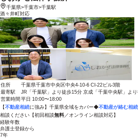
千葉県
>
千葉市
>
千葉駅
酒々井町
対応
住所
千葉県千葉市中央区中央4-10-6 CI-22ビル3階
最寄駅
JR「千葉駅」より徒歩15分 京成「千葉中央駅」より
営業時間
平日 10:00〜18:00
【
不動産相続
に強み】
千葉県全域
をカバー◆
不動産が絡む相続
相談ください【初回相談
無料
／オンライン相談対応】
経験年数
弁護士登録から
7年