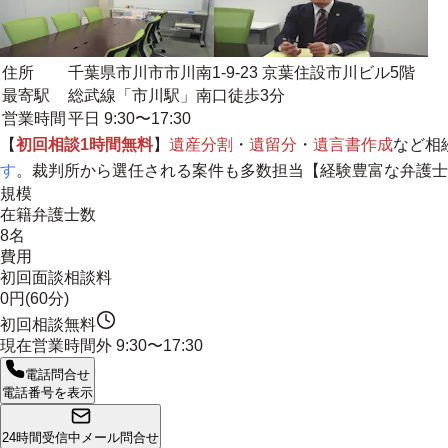
住所
千葉県市川市市川南1-9-23 京葉住設市川ビル5階
最寄駅
総武線「市川駅」南口徒歩3分
営業時間
平日 9:30〜17:30
【
初回相談1時間無料
】
遺産分割
・
遺留分
・
遺言書作成
など相
す
。裁判所から選任される案件も多数担当【
経験豊富な弁護士
規模
在籍弁護士数
8名
費用
初回面談相談料
0円(60分)
初回相談無料
現在営業時間外
9:30〜17:30
電話問合せ
電話番号を表示
24時間受信中
メール問合せ