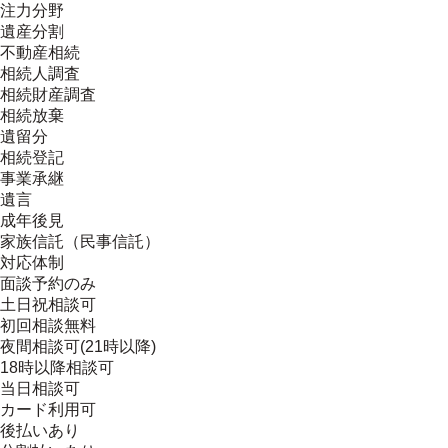
注力分野
遺産分割
不動産相続
相続人調査
相続財産調査
相続放棄
遺留分
相続登記
事業承継
遺言
成年後見
家族信託（民事信託）
対応体制
面談予約のみ
土日祝相談可
初回相談無料
夜間相談可(21時以降)
18時以降相談可
当日相談可
カード利用可
後払いあり