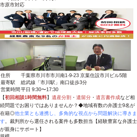
市原市
対応
住所
千葉県市川市市川南1-9-23 京葉住設市川ビル5階
最寄駅
総武線「市川駅」南口徒歩3分
営業時間
平日 9:30〜17:30
【
初回相談1時間無料
】
遺産分割
・
遺留分
・
遺言書作成
など相
続問題でお困りではありませんか？◆地域有数の弁護士9名が
在籍◎
他士業とも連携し、多角的な視点から問題解決に導きま
す
。裁判所から選任される案件も多数担当【
経験豊富な弁護士
が親身にサポート
】
規模