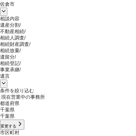
佐倉市
相談内容
遺産分割
/
不動産相続
/
相続人調査
/
相続財産調査
/
相続放棄
/
遺留分
/
相続登記
/
事業承継
/
遺言
条件を絞り込む
現在営業中の事務所
都道府県
千葉県
千葉県
変更する
市区町村