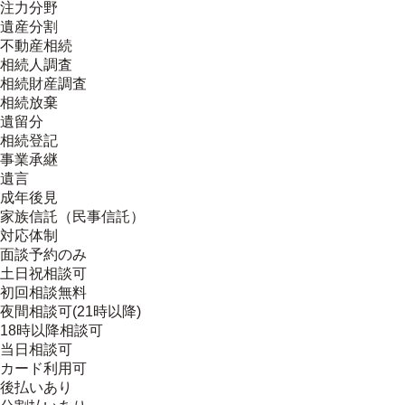
注力分野
遺産分割
不動産相続
相続人調査
相続財産調査
相続放棄
遺留分
相続登記
事業承継
遺言
成年後見
家族信託（民事信託）
対応体制
面談予約のみ
土日祝相談可
初回相談無料
夜間相談可(21時以降)
18時以降相談可
当日相談可
カード利用可
後払いあり