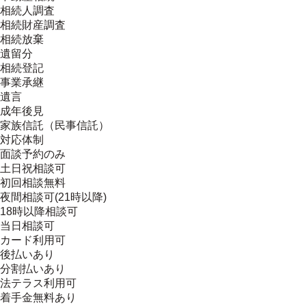
相続人調査
相続財産調査
相続放棄
遺留分
相続登記
事業承継
遺言
成年後見
家族信託（民事信託）
対応体制
面談予約のみ
土日祝相談可
初回相談無料
夜間相談可(21時以降)
18時以降相談可
当日相談可
カード利用可
後払いあり
分割払いあり
法テラス利用可
着手金無料あり