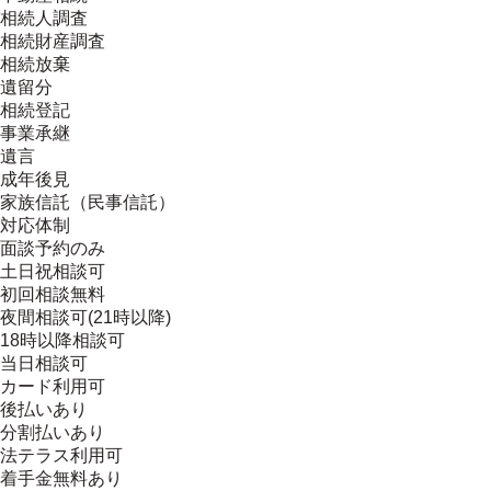
相続人調査
相続財産調査
相続放棄
遺留分
相続登記
事業承継
遺言
成年後見
家族信託（民事信託）
対応体制
面談予約のみ
土日祝相談可
初回相談無料
夜間相談可(21時以降)
18時以降相談可
当日相談可
カード利用可
後払いあり
分割払いあり
法テラス利用可
着手金無料あり