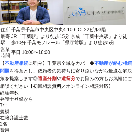
住所
千葉県千葉市中央区中央4-10-6 CI-22ビル3階
最寄
JR「千葉駅」より徒歩15分 京成「千葉中央駅」より徒
駅
歩10分 千葉モノレール「県庁前駅」より徒歩5分
営業
平日 10:00〜18:00
時間
【
不動産相続
に強み】
千葉県全域
をカバー◆
不動産が絡む相続
問題
を得意とし、依頼者の気持ちに寄り添いながら最適な解決
策を提案します◎
遺産分割
や
遺留分
でお悩みの方もお気軽にご
相談ください【初回相談
無料
／オンライン相談対応】
経験年数
弁護士登録から
7年
規模
在籍弁護士数
2名
費用