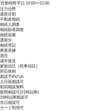
営業時間
平日 10:00〜21:00
注力分野
遺産分割
不動産相続
相続人調査
相続財産調査
相続放棄
遺留分
相続登記
事業承継
遺言
成年後見
家族信託（民事信託）
対応体制
面談予約のみ
土日祝相談可
初回相談無料
夜間相談可(21時以降)
18時以降相談可
当日相談可
カード利用可