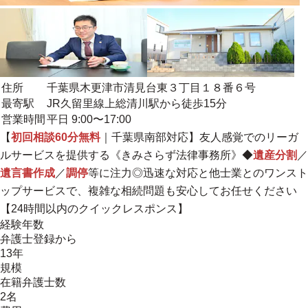
住所
千葉県木更津市清見台東３丁目１８番６号
最寄駅
JR久留里線上総清川駅から徒歩15分
営業時間
平日 9:00〜17:00
【
初回相談60分無料
｜千葉県南部対応】友人感覚でのリーガ
ルサービスを提供する《きみさらず法律事務所》◆
遺産分割
／
遺言書作成
／
調停
等に注力◎迅速な対応と他士業との
ワンスト
ップサービスで、複雑な相続問題も安心してお任せください
【24時間以内のクイックレスポンス】
経験年数
弁護士登録から
13年
規模
在籍弁護士数
2名