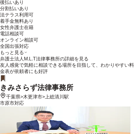
後払いあり
分割払いあり
法テラス利用可
着手金無料あり
女性弁護士在籍
電話相談可
オンライン相談可
全国出張対応
もっと見る
弁護士法人M.L.T法律事務所
の詳細を見る
友人感覚で気軽に相談できる場所を目指して、わかりやすい料
金表が依頼者にも好評
きみさらず法律事務所
千葉県
>
木更津市
>
上総清川駅
市原市
対応