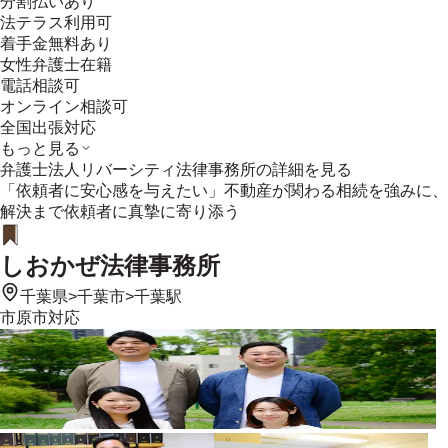
分割払いあり
法テラス利用可
着手金無料あり
女性弁護士在籍
電話相談可
オンライン相談可
全国出張対応
もっと見る
弁護士法人リバーシティ法律事務所
の詳細を見る
「依頼者に安心感を与えたい」不動産が関わる相続を強みに、
解決まで依頼者に真摯に寄り添う
しおかぜ法律事務所
千葉県
>
千葉市
>
千葉駅
市原市
対応