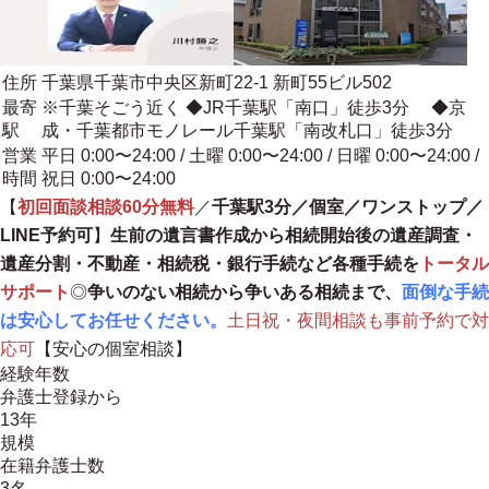
住所
千葉県千葉市中央区新町22-1 新町55ビル502
最寄
※千葉そごう近く ◆JR千葉駅「南口」徒歩3分 ◆京
駅
成・千葉都市モノレール千葉駅「南改札口」徒歩3分
営業
平日 0:00〜24:00 / 土曜 0:00〜24:00 / 日曜 0:00〜24:00 /
時間
祝日 0:00〜24:00
【
初回面談相談60分無料
／
千葉駅3分／個室／ワンストップ／
LINE予約可
】
生前の遺言書作成から相続開始後の遺産調査・
遺産分割・不動産・相続税・銀行手続など各種手続を
トータル
サポート
◎
争いのない相続から争いある相続まで、
面倒な手続
は安心してお任せください。
土日祝・夜間相談も事前予約で対
応可
【安心の個室相談】
経験年数
弁護士登録から
13年
規模
在籍弁護士数
3名