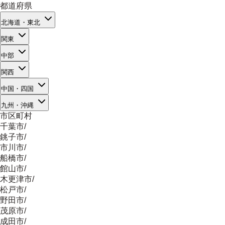
都道府県
北海道・東北
関東
中部
関西
中国・四国
九州・沖縄
市区町村
千葉市
/
銚子市
/
市川市
/
船橋市
/
館山市
/
木更津市
/
松戸市
/
野田市
/
茂原市
/
成田市
/