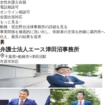
女性弁護士在籍
電話相談可
オンライン相談可
全国出張対応
もっと見る
船橋・習志野台法律事務所
の詳細を見る
事実関係を徹底的に洗い出し、依頼者の主張を的確に裁判所へ
伝え、最良の結果を追求
弁護士法人エース津田沼事務所
千葉県
>
船橋市
>
津田沼駅
市原市
対応