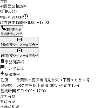
費用
初回面談相談料
0円(60分)
初回相談無料
現在営業時間外
9:00〜17:00
電話問合せ
電話番号を表示
24時間受信中
メール問合せ
24時間受信中
メール問合せ
事務所詳細
インタビュー
解決事例
住所
千葉県木更津市清見台東３丁目１８番６号
最寄駅
JR久留里線上総清川駅から徒歩15分
営業時間
平日 9:00〜17:00
注力分野
遺産分割
不動産相続