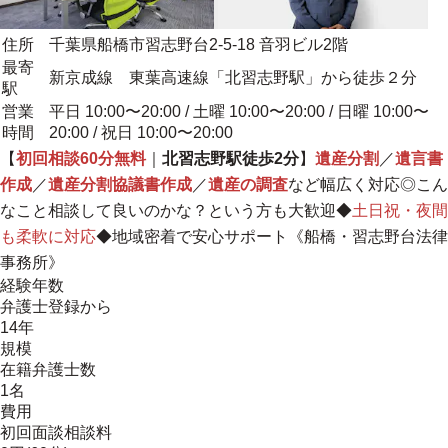
住所
千葉県船橋市習志野台2-5-18 音羽ビル2階
最寄
新京成線 東葉高速線「北習志野駅」から徒歩２分
駅
営業
平日 10:00〜20:00 / 土曜 10:00〜20:00 / 日曜 10:00〜
時間
20:00 / 祝日 10:00〜20:00
【
初回相談60分無料
｜
北習志野駅徒歩2分
】
遺産分割
／
遺言書
作成
／
遺産分割協議書作成
／
遺産の調査
など幅広く対応◎こん
なこと相談して良いのかな？という方も大歓迎◆
土日祝・夜間
も柔軟に対応
◆
地域密着で安心サポート
《船橋・習志野台法律
事務所》
経験年数
弁護士登録から
14年
規模
在籍弁護士数
1名
費用
初回面談相談料