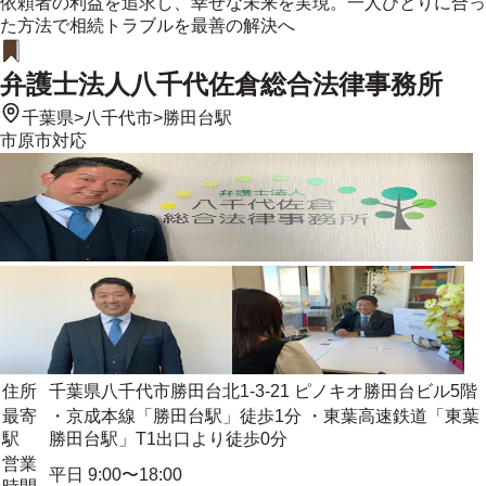
依頼者の利益を追求し、幸せな未来を実現。一人ひとりに合っ
た方法で相続トラブルを最善の解決へ
弁護士法人八千代佐倉総合法律事務所
千葉県
>
八千代市
>
勝田台駅
市原市
対応
住所
千葉県八千代市勝田台北1-3-21 ピノキオ勝田台ビル5階
最寄
・京成本線「勝田台駅」徒歩1分 ・東葉高速鉄道「東葉
駅
勝田台駅」T1出口より徒歩0分
営業
平日 9:00〜18:00