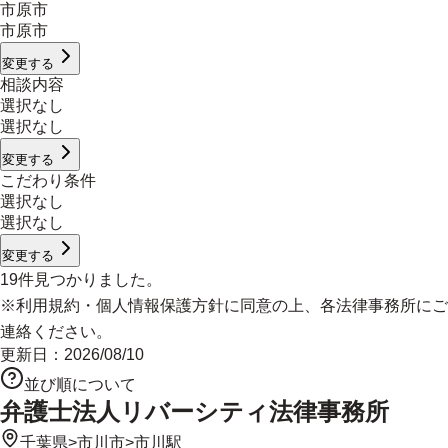
市原市
市原市
変更する
相談内容
選択なし
選択なし
変更する
こだわり条件
選択なし
選択なし
変更する
19
件見つかりました。
※
利用規約
・
個人情報保護方針
に同意の上、各法律事務所にご
連絡ください。
更新日：
2026/08/10
並び順について
弁護士法人リバーシティ法律事務所
千葉県
>
市川市
>
市川駅