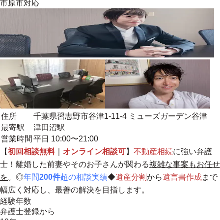
市原市
対応
住所
千葉県習志野市谷津1-11-4 ミューズガーデン谷津
最寄駅
津田沼駅
営業時間
平日 10:00〜21:00
【
初回相談無料
｜
オンライン相談可
】
不動産相続
に強い弁護
士！離婚した前妻やそのお子さんが関わる
複雑な事案もお任せ
を
。◎
年間
200件
超の相談実績
◆
遺産分割
から
遺言書作成
まで
幅広く対応し、最善の解決を目指します。
経験年数
弁護士登録から