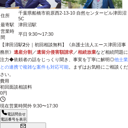
千葉県船橋市前原西2-13-10 自然センタービル津田沼
住所
5C
最寄駅
津田沼駅
営業時
平日 9:30〜17:30
間
【津田沼駅
2
分｜初回相談無料】《弁護士法人エース津田沼事
務所》
遺産分割
／
遺留分侵害額請求
／
相続放棄
など相続問題に
注力◆依頼者の話をじっくり聞き、事実を丁寧に解明◎
他士業
との連携で複雑な案件も対応可能
。まずはお気軽にご相談くだ
さい。
費用
初回面談相談料
0円
現在営業時間外
9:30〜17:30
電話問合せ
電話番号を表示