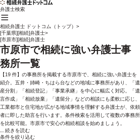
弁護士検索
相続弁護士 ドットコム（トップ）
>
[千葉県][相続]弁護士
>
[市原市][相続]弁護士
市原市
で
相続に強い
弁護士事
務所一覧
【19 件】の事務所を掲載する市原市で、相続に強い弁護士を
紹介。五井・姉崎・ちはら台などの地域に事務所があり、「遺
産分割」「相続登記」「事業承継」を中心に幅広く対応。「遺
言作成」「相続放棄」「遺留分」などの相談にも柔軟に応じ、
工業都市と住宅地が広がる地域事情を理解する弁護士が、依頼
者に即した助言を行います。条件検索を活用して複数の事務所
を比較可能。市原市で安心の相続相談を始めましょう。
...
続きを読む
条件を絞り込む