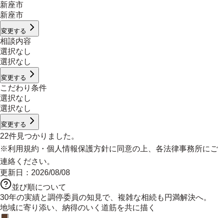
新座市
新座市
変更する
相談内容
選択なし
選択なし
変更する
こだわり条件
選択なし
選択なし
変更する
22
件見つかりました。
※
利用規約
・
個人情報保護方針
に同意の上、各法律事務所にご
連絡ください。
更新日：
2026/08/08
並び順について
30年の実績と調停委員の知見で、複雑な相続も円満解決へ。
地域に寄り添い、納得のいく道筋を共に描く