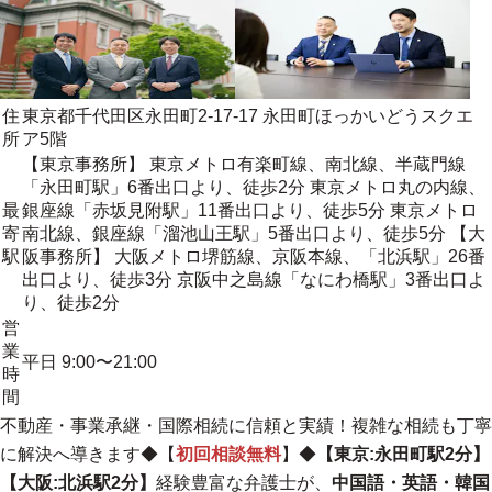
住
東京都千代田区永田町2-17-17 永田町ほっかいどうスクエ
所
ア5階
【東京事務所】 東京メトロ有楽町線、南北線、半蔵門線
「永田町駅」6番出口より、徒歩2分 東京メトロ丸の内線、
最
銀座線「赤坂見附駅」11番出口より、徒歩5分 東京メトロ
寄
南北線、銀座線「溜池山王駅」5番出口より、徒歩5分 【大
駅
阪事務所】 大阪メトロ堺筋線、京阪本線、「北浜駅」26番
出口より、徒歩3分 京阪中之島線「なにわ橋駅」3番出口よ
り、徒歩2分
営
業
平日 9:00〜21:00
時
間
不動産・事業承継・国際相続に信頼と実績！複雑な相続も丁寧
に解決へ導きます
◆【
初回相談無料
】◆
【東京:永田町駅2分】
【大阪:北浜駅2分】
経験豊富な弁護士が、
中国語・英語・韓国