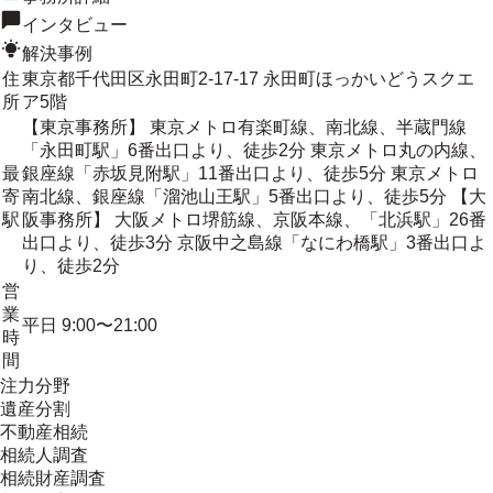
インタビュー
解決事例
住
東京都千代田区永田町2-17-17 永田町ほっかいどうスクエ
所
ア5階
【東京事務所】 東京メトロ有楽町線、南北線、半蔵門線
「永田町駅」6番出口より、徒歩2分 東京メトロ丸の内線、
最
銀座線「赤坂見附駅」11番出口より、徒歩5分 東京メトロ
寄
南北線、銀座線「溜池山王駅」5番出口より、徒歩5分 【大
駅
阪事務所】 大阪メトロ堺筋線、京阪本線、「北浜駅」26番
出口より、徒歩3分 京阪中之島線「なにわ橋駅」3番出口よ
り、徒歩2分
営
業
平日 9:00〜21:00
時
間
注力分野
遺産分割
不動産相続
相続人調査
相続財産調査