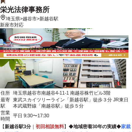
栄光法律事務所
埼玉県
>
越谷市
>
新越谷駅
新座市
対応
住所
埼玉県越谷市南越谷4-11-1 南越谷株竹ビル3階
最寄
東武スカイツリーライン「新越谷駅」徒歩３分 JR東日
駅
本武蔵野線「南越谷駅」徒歩５分
営業
平日 9:30〜17:30
時間
【
新越谷駅3分
｜
初回相談無料
】◆
地域密着30年の実績
◆
家裁