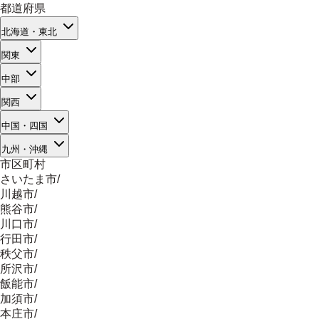
都道府県
北海道・東北
関東
中部
関西
中国・四国
九州・沖縄
市区町村
さいたま市
/
川越市
/
熊谷市
/
川口市
/
行田市
/
秩父市
/
所沢市
/
飯能市
/
加須市
/
本庄市
/