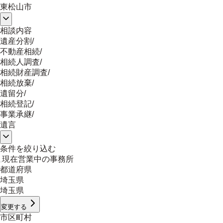
東松山市
相談内容
遺産分割
/
不動産相続
/
相続人調査
/
相続財産調査
/
相続放棄
/
遺留分
/
相続登記
/
事業承継
/
遺言
条件を絞り込む
現在営業中の事務所
都道府県
埼玉県
埼玉県
変更する
市区町村