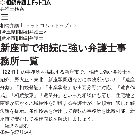
弁護士検索
相続弁護士 ドットコム（トップ）
>
[埼玉県][相続]弁護士
>
[新座市][相続]弁護士
新座市
で
相続に強い
弁護士事
務所一覧
【22 件】の事務所を掲載する新座市で、相続に強い弁護士を
紹介。野火止・東北・新座駅周辺などに事務所があり、「遺産
分割」「相続登記」「事業承継」を主要分野に対応。「遺言作
成」「相続放棄」「遺留分」といった相談にも応じ、住宅地と
商業が広がる地域特性を理解する弁護士が、依頼者に適した解
決策を提示。条件検索を活用して複数の事務所を比較可能。新
座市で安心して相続問題を解決しましょう。
...
続きを読む
条件を絞り込む