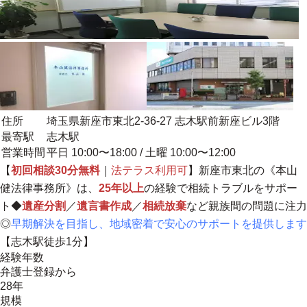
住所
埼玉県新座市東北2-36-27 志木駅前新座ビル3階
最寄駅
志木駅
営業時間
平日 10:00〜18:00 / 土曜 10:00〜12:00
【
初回相談30分無料
｜
法テラス利用可
】新座市東北の《本山
健法律事務所》は、
25年以上
の経験で相続トラブルをサポー
ト◆
遺産分割
／
遺言書作成
／
相続放棄
など親族間の問題に注力
◎
早期解決を目指し、地域密着で安心のサポートを提供します
【志木駅徒歩1分】
経験年数
弁護士登録から
28年
規模