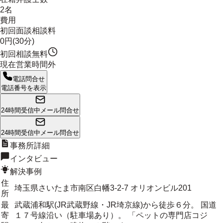
2名
費用
初回面談相談料
0円(30分)
初回相談無料
現在営業時間外
電話問合せ
電話番号を表示
24時間受信中
メール問合せ
24時間受信中
メール問合せ
事務所詳細
インタビュー
解決事例
住
埼玉県さいたま市南区白幡3-2-7 オリオンビル201
所
最
武蔵浦和駅(JR武蔵野線・JR埼京線)から徒歩６分。 国道
寄
１７号線沿い（駐車場あり）。 「ペットの専門店コジ