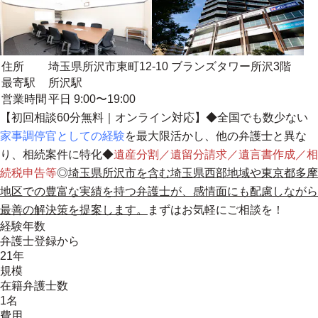
住所
埼玉県所沢市東町12-10 ブランズタワー所沢3階
最寄駅
所沢駅
営業時間
平日 9:00〜19:00
【初回相談60分無料｜オンライン対応】◆全国でも数少ない
家事調停官としての経験
を最大限活かし、他の弁護士と異な
り、相続案件に特化◆
遺産分割／遺留分請求／遺言書作成／相
続税申告等
◎
埼玉県所沢市を含む埼玉県西部地域や東京都多摩
地区での豊富な実績を持つ弁護士が、感情面にも配慮しながら
最善の解決策を提案します。
まずはお気軽にご相談を！
経験年数
弁護士登録から
21年
規模
在籍弁護士数
1名
費用