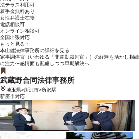
法テラス利用可
着手金無料あり
女性弁護士在籍
電話相談可
オンライン相談可
全国出張対応
もっと見る
本山健法律事務所
の詳細を見る
家事調停官（いわゆる「非常勤裁判官」）の経験を活かし相続
に注力〜感情面も配慮しつつ早期解決へ
武蔵野合同法律事務所
埼玉県
>
所沢市
>
所沢駅
新座市
対応