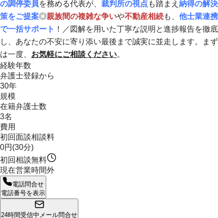
の調停委員
を務める代表が、
裁判所の視点
も踏まえ
納得の解決
策をご提案
◎
親族間の複雑な争い
や
不動産相続
も、
他士業連携
で一括サポート
！／
図解を用いた丁寧な説明
と進捗報告を徹底
し、
あなたの不安に寄り添い最後まで誠実に並走します
。まず
は一度、
お気軽にご相談ください
。
経験年数
弁護士登録から
30年
規模
在籍弁護士数
3名
費用
初回面談相談料
0円(30分)
初回相談無料
現在営業時間外
電話問合せ
電話番号を表示
24時間受信中
メール問合せ