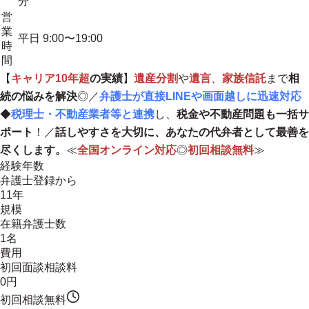
分
営
業
平日 9:00〜19:00
時
間
【
キャリア10年超
の実績
】
遺産分割
や
遺言
、
家族信託
まで
相
続の悩みを解決
◎／
弁護士が直接LINEや画面越しに迅速対応
◆
税理士・不動産業者等と連携
し、
税金や不動産問題も一括サ
ポート
！／
話しやすさを大切に、あなたの代弁者として最善を
尽くします。
≪
全国オンライン対応
◎
初回相談無料
≫
経験年数
弁護士登録から
11年
規模
在籍弁護士数
1名
費用
初回面談相談料
0円
初回相談無料