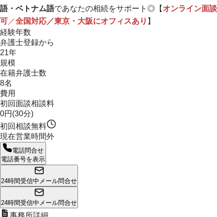
語・ベトナム語
であなたの相続をサポート◎【
オンライン面談
可
／
全国対応／東京・大阪にオフィスあり
】
経験年数
弁護士登録から
21年
規模
在籍弁護士数
8名
費用
初回面談相談料
0円(30分)
初回相談無料
現在営業時間外
電話問合せ
電話番号を表示
24時間受信中
メール問合せ
24時間受信中
メール問合せ
事務所詳細