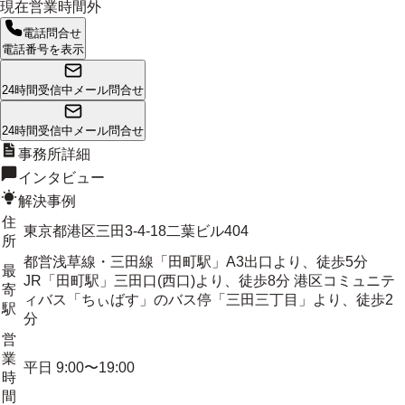
現在営業時間外
電話問合せ
電話番号を表示
24時間受信中
メール問合せ
24時間受信中
メール問合せ
事務所詳細
インタビュー
解決事例
住
東京都港区三田3-4-18二葉ビル404
所
都営浅草線・三田線「田町駅」A3出口より、徒歩5分
最
JR「田町駅」三田口(西口)より、徒歩8分 港区コミュニテ
寄
ィバス「ちぃばす」のバス停「三田三丁目」より、徒歩2
駅
分
営
業
平日 9:00〜19:00
時
間