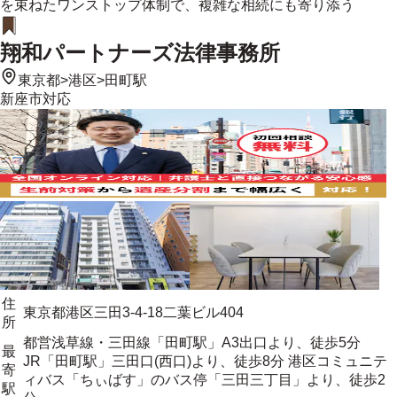
を束ねたワンストップ体制で、複雑な相続にも寄り添う
翔和パートナーズ法律事務所
東京都
>
港区
>
田町駅
新座市
対応
住
東京都港区三田3-4-18二葉ビル404
所
都営浅草線・三田線「田町駅」A3出口より、徒歩5分
最
JR「田町駅」三田口(西口)より、徒歩8分 港区コミュニテ
寄
ィバス「ちぃばす」のバス停「三田三丁目」より、徒歩2
駅