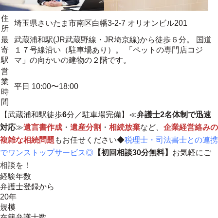
住
埼玉県さいたま市南区白幡3-2-7 オリオンビル201
所
最
武蔵浦和駅(JR武蔵野線・JR埼京線)から徒歩６分。 国道
寄
１７号線沿い（駐車場あり）。 「ペットの専門店コジ
駅
マ」の向かいの建物の２階です。
営
業
平日 10:00〜18:00
時
間
【武蔵浦和駅徒歩
6
分／駐車場完備】≪
弁護士2名体制で迅速
対応
≫
遺言書作成
・
遺産分割
・
相続放棄
など、
企業経営絡みの
複雑な相続問題
もお任せください◆
税理士・司法書士との連携
でワンストップサービス◎
【初回相談30分無料】
お気軽にご
相談を！
経験年数
弁護士登録から
20年
規模
在籍弁護士数