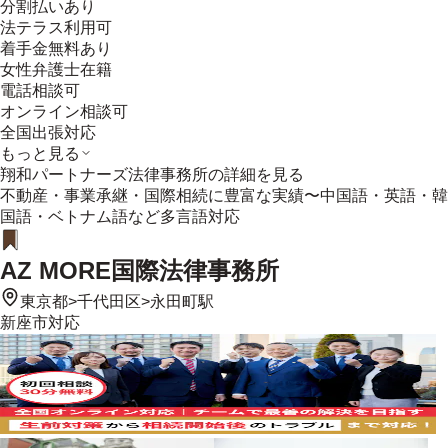
分割払いあり
法テラス利用可
着手金無料あり
女性弁護士在籍
電話相談可
オンライン相談可
全国出張対応
もっと見る
翔和パートナーズ法律事務所
の詳細を見る
不動産・事業承継・国際相続に豊富な実績〜中国語・英語・韓
国語・ベトナム語など多言語対応
AZ MORE国際法律事務所
東京都
>
千代田区
>
永田町駅
新座市
対応