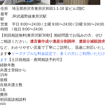
住所
埼玉県所沢市東所沢和田1-1-18 栄ビル2階C
最寄
JR武蔵野線東所沢駅
駅
営業
平日 9:00〜24:00 / 土曜 9:00〜24:00 / 日曜 9:00〜24:00
時間
/ 祝日 9:00〜24:00
【初回相談無料|東所沢駅30秒】相続問題でお悩みの方、ぜひ
ご相談ください。
遺言書作成
や
遺産分割調停
、
遺留分減殺請求
など、わかりやすい言葉で丁寧にご説明し、迅速に対応いたし
ます◆
リーズナブルな料金設定で、多くの方にご利用いただけ
ます
【土日祝相談・夜間相談予約可】
経験年数
弁護士登録から
15年
規模
在籍弁護士数
1名
費用
初回面談相談料
0円