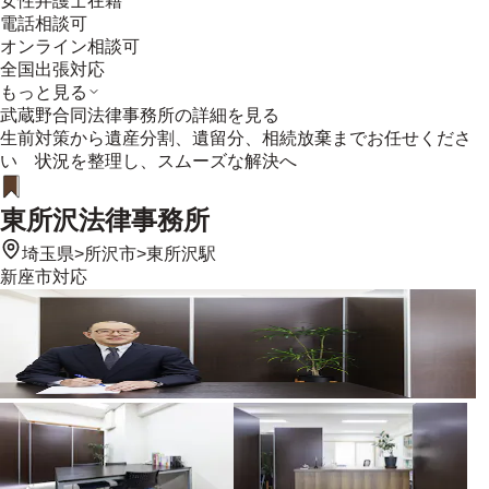
女性弁護士在籍
電話相談可
オンライン相談可
全国出張対応
もっと見る
武蔵野合同法律事務所
の詳細を見る
生前対策から遺産分割、遺留分、相続放棄までお任せくださ
い 状況を整理し、スムーズな解決へ
東所沢法律事務所
埼玉県
>
所沢市
>
東所沢駅
新座市
対応