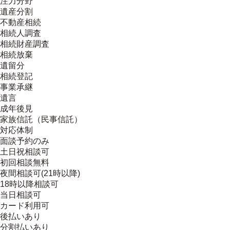
注力分野
遺産分割
不動産相続
相続人調査
相続財産調査
相続放棄
遺留分
相続登記
事業承継
遺言
成年後見
家族信託（民事信託）
対応体制
面談予約のみ
土日祝相談可
初回相談無料
夜間相談可(21時以降)
18時以降相談可
当日相談可
カード利用可
後払いあり
分割払いあり