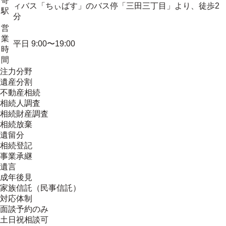
寄
ィバス「ちぃばす」のバス停「三田三丁目」より、徒歩2
駅
分
営
業
平日 9:00〜19:00
時
間
注力分野
遺産分割
不動産相続
相続人調査
相続財産調査
相続放棄
遺留分
相続登記
事業承継
遺言
成年後見
家族信託（民事信託）
対応体制
面談予約のみ
土日祝相談可