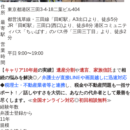
住
東京都港区三田3-4-18二葉ビル404
所
都営浅草線・三田線「田町駅」A3出口より、徒歩5分
最
JR「田町駅」三田口(西口)より、徒歩8分 港区コミュニテ
寄
ィバス「ちぃばす」のバス停「三田三丁目」より、徒歩2
駅
分
営
業
平日 9:00〜19:00
時
間
【
キャリア10年超
の実績
】
遺産分割
や
遺言
、
家族信託
まで
相
続の悩みを解決
◎／
弁護士が直接LINEや画面越しに迅速対応
◆
税理士・不動産業者等と連携
し、
税金や不動産問題も一括サ
ポート
！／
話しやすさを大切に、あなたの代弁者として最善を
尽くします。
≪
全国オンライン対応
◎
初回相談無料
≫
経験年数
弁護士登録から
11年
規模