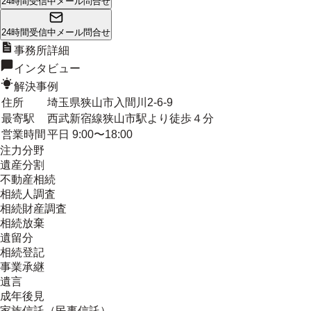
24時間受信中
メール問合せ
24時間受信中
メール問合せ
事務所詳細
インタビュー
解決事例
住所
埼玉県狭山市入間川2-6-9
最寄駅
西武新宿線狭山市駅より徒歩４分
営業時間
平日 9:00〜18:00
注力分野
遺産分割
不動産相続
相続人調査
相続財産調査
相続放棄
遺留分
相続登記
事業承継
遺言
成年後見
家族信託（民事信託）