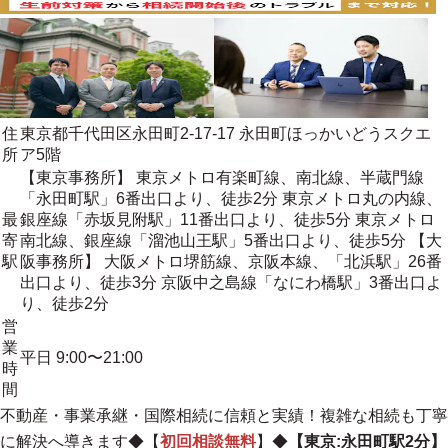
住
東京都千代田区永田町2-17-17 永田町ほっかいどうスクエ
所
ア5階
【東京事務所】 東京メトロ有楽町線、南北線、半蔵門線
「永田町駅」6番出口より、徒歩2分 東京メトロ丸の内線、
最
銀座線「赤坂見附駅」11番出口より、徒歩5分 東京メトロ
寄
南北線、銀座線「溜池山王駅」5番出口より、徒歩5分 【大
駅
阪事務所】 大阪メトロ堺筋線、京阪本線、「北浜駅」26番
出口より、徒歩3分 京阪中之島線「なにわ橋駅」3番出口よ
り、徒歩2分
営
業
平日 9:00〜21:00
時
間
不動産・事業承継・国際相続に信頼と実績！複雑な相続も丁寧
に解決へ導きます
◆【
初回相談無料
】◆
【東京:永田町駅2分】