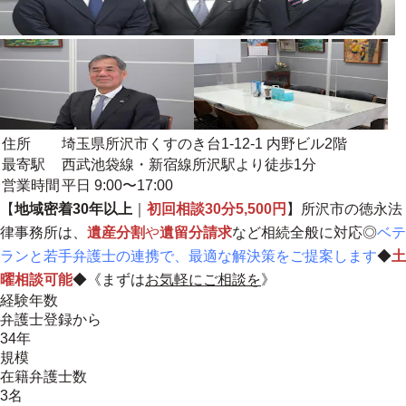
住所
埼玉県所沢市くすのき台1-12-1 内野ビル2階
最寄駅
西武池袋線・新宿線所沢駅より徒歩1分
営業時間
平日 9:00〜17:00
【
地域密着30年以上
｜
初回相談30分5,500円
】所沢市の徳永法
律事務所は、
遺産分割
や
遺留分請求
など相続全般に対応◎
ベテ
ランと若手弁護士の連携で、最適な解決策をご提案します
◆
土
曜相談可能
◆《まずは
お気軽にご相談を
》
経験年数
弁護士登録から
34年
規模
在籍弁護士数
3名