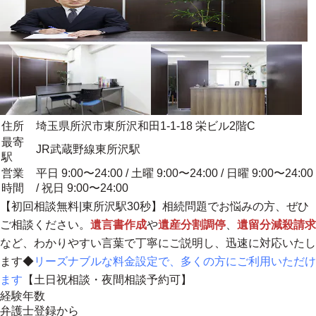
住所
埼玉県所沢市東所沢和田1-1-18 栄ビル2階C
最寄
JR武蔵野線東所沢駅
駅
営業
平日 9:00〜24:00 / 土曜 9:00〜24:00 / 日曜 9:00〜24:00
時間
/ 祝日 9:00〜24:00
【初回相談無料|東所沢駅30秒】相続問題でお悩みの方、ぜひ
ご相談ください。
遺言書作成
や
遺産分割調停
、
遺留分減殺請求
など、わかりやすい言葉で丁寧にご説明し、迅速に対応いたし
ます◆
リーズナブルな料金設定で、多くの方にご利用いただけ
ます
【土日祝相談・夜間相談予約可】
経験年数
弁護士登録から