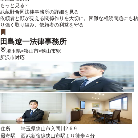
もっと見る
武蔵野合同法律事務所
の詳細を見る
依頼者と顔が見える関係作りを大切に。困難な相続問題にも粘
り強く取り組み、依頼者の利益を守る
田島遼一法律事務所
埼玉県
>
狭山市
>
狭山市駅
所沢市
対応
住所
埼玉県狭山市入間川2-6-9
最寄駅
西武新宿線狭山市駅より徒歩４分