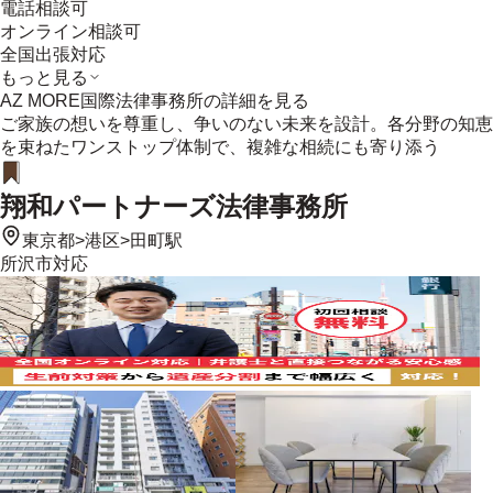
電話相談可
オンライン相談可
全国出張対応
もっと見る
AZ MORE国際法律事務所
の詳細を見る
ご家族の想いを尊重し、争いのない未来を設計。各分野の知恵
を束ねたワンストップ体制で、複雑な相続にも寄り添う
翔和パートナーズ法律事務所
東京都
>
港区
>
田町駅
所沢市
対応