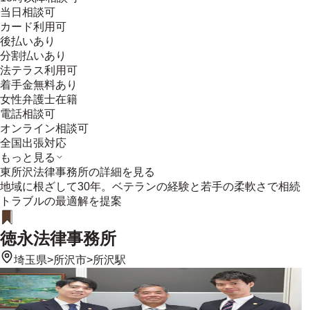
当日相談可
カード利用可
後払いあり
分割払いあり
法テラス利用可
着手金無料あり
女性弁護士在籍
電話相談可
オンライン相談可
全国出張対応
もっと見る
東所沢法律事務所
の詳細を見る
地域に根ざして30年。ベテランの経験と若手の柔軟さで相続
トラブルの最適解を提案
徳永法律事務所
埼玉県
>
所沢市
>
所沢駅