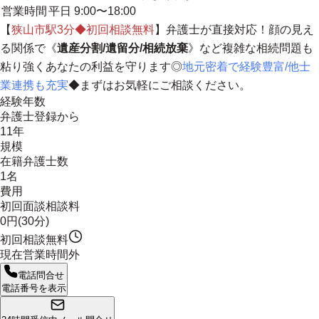
営業時間
平日 9:00〜18:00
【
狭山市駅3分◆初回相談無料
】
弁護士が直接対応！顔の見え
る関係で
《
遺産分割/遺留分/相続放棄
》など複雑な相続問題も
粘り強くあなたの利益を守ります◎
地元密着で経験豊富/他士
業連携も充実
◆まずはお気軽にご相談ください。
経験年数
弁護士登録から
11年
規模
在籍弁護士数
1名
費用
初回面談相談料
0円(30分)
初回相談無料
現在営業時間外
電話問合せ
電話番号を表示