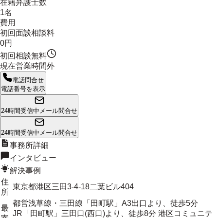
在籍弁護士数
1名
費用
初回面談相談料
0円
初回相談無料
現在営業時間外
電話問合せ
電話番号を表示
24時間受信中
メール問合せ
24時間受信中
メール問合せ
事務所詳細
インタビュー
解決事例
住
東京都港区三田3-4-18二葉ビル404
所
都営浅草線・三田線「田町駅」A3出口より、徒歩5分
最
JR「田町駅」三田口(西口)より、徒歩8分 港区コミュニテ