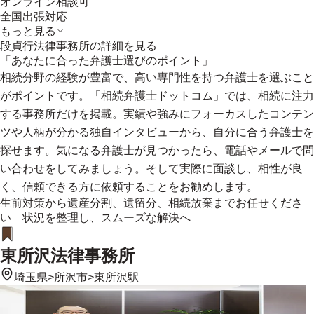
オンライン相談可
全国出張対応
もっと見る
段貞行法律事務所
の詳細を見る
「あなたに合った弁護士選びのポイント」
相続分野の経験が豊富で、高い専門性を持つ弁護士を選ぶこと
がポイントです。「相続弁護士ドットコム」では、相続に注力
する事務所だけを掲載。実績や強みにフォーカスしたコンテン
ツや人柄が分かる独自インタビューから、自分に合う弁護士を
探せます。気になる弁護士が見つかったら、電話やメールで問
い合わせをしてみましょう。そして実際に面談し、相性が良
く、信頼できる方に依頼することをお勧めします。
生前対策から遺産分割、遺留分、相続放棄までお任せくださ
い 状況を整理し、スムーズな解決へ
東所沢法律事務所
埼玉県
>
所沢市
>
東所沢駅