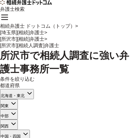
弁護士検索
相続弁護士 ドットコム（トップ）
>
[埼玉県][相続]弁護士
>
[所沢市][相続]弁護士
>
[所沢市][相続人調査]弁護士
所沢市
で
相続人調査
に強い
弁
護士事務所一覧
条件を絞り込む
都道府県
北海道・東北
関東
中部
関西
中国・四国