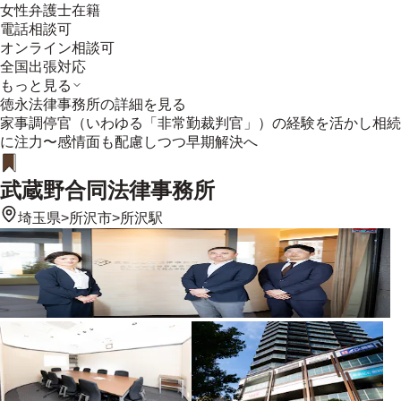
女性弁護士在籍
電話相談可
オンライン相談可
全国出張対応
もっと見る
徳永法律事務所
の詳細を見る
家事調停官（いわゆる「非常勤裁判官」）の経験を活かし相続
に注力〜感情面も配慮しつつ早期解決へ
武蔵野合同法律事務所
埼玉県
>
所沢市
>
所沢駅