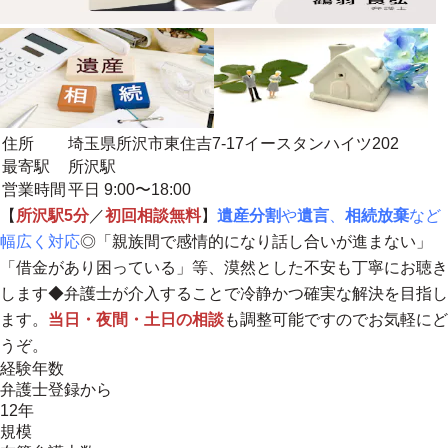
住所
埼玉県所沢市東住吉7-17イースタンハイツ202
最寄駅
所沢駅
営業時間
平日 9:00〜18:00
【
所沢駅5分
／
初回相談無料
】
遺産分割
や
遺言
、
相続放棄
など
幅広く対応
◎「親族間で感情的になり話し合いが進まない」
「借金があり困っている」等、
漠然とした不安も丁寧にお聴き
します
◆弁護士が介入することで冷静かつ確実な解決を目指し
ます。
当日・夜間・土日の相談
も調整可能ですのでお気軽にど
うぞ。
経験年数
弁護士登録から
12年
規模