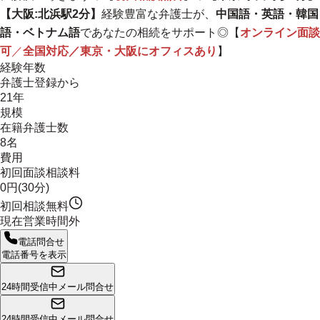
【大阪:北浜駅2分】
経験豊富な弁護士が、
中国語・英語・韓国
語・ベトナム語
であなたの相続をサポート◎【
オンライン面談
可
／
全国対応／東京・大阪にオフィスあり
】
経験年数
弁護士登録から
21年
規模
在籍弁護士数
8名
費用
初回面談相談料
0円(30分)
初回相談無料
現在営業時間外
電話問合せ
電話番号を表示
24時間受信中
メール問合せ
24時間受信中
メール問合せ