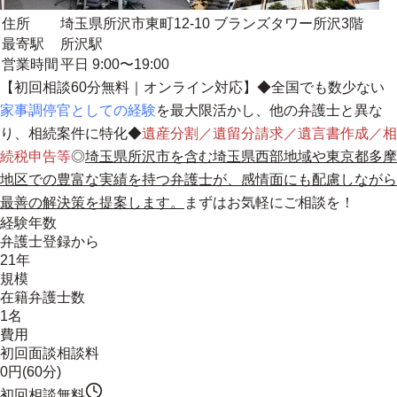
住所
埼玉県所沢市東町12-10 ブランズタワー所沢3階
最寄駅
所沢駅
営業時間
平日 9:00〜19:00
【初回相談60分無料｜オンライン対応】◆全国でも数少ない
家事調停官としての経験
を最大限活かし、他の弁護士と異な
り、相続案件に特化◆
遺産分割／遺留分請求／遺言書作成／相
続税申告等
◎
埼玉県所沢市を含む埼玉県西部地域や東京都多摩
地区での豊富な実績を持つ弁護士が、感情面にも配慮しながら
最善の解決策を提案します。
まずはお気軽にご相談を！
経験年数
弁護士登録から
21年
規模
在籍弁護士数
1名
費用
初回面談相談料
0円(60分)
初回相談無料