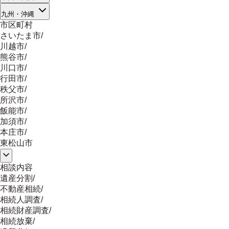
九州・沖縄
市区町村
さいたま市
/
川越市
/
熊谷市
/
川口市
/
行田市
/
秩父市
/
所沢市
/
飯能市
/
加須市
/
本庄市
/
東松山市
相談内容
遺産分割
/
不動産相続
/
相続人調査
/
相続財産調査
/
相続放棄
/