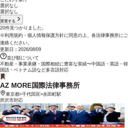
選択なし
選択なし
変更する
20
件見つかりました。
※
利用規約
・
個人情報保護方針
に同意の上、各法律事務所にご
連絡ください。
更新日：
2026/08/09
並び順について
不動産・事業承継・国際相続に豊富な実績〜中国語・英語・韓
国語・ベトナム語など多言語対応
AZ MORE国際法律事務所
東京都
>
千代田区
>
永田町駅
所沢市
対応