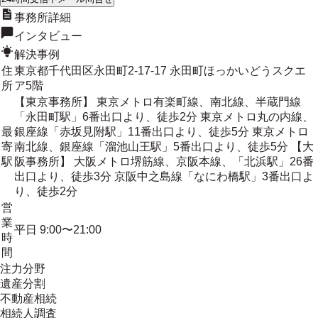
事務所詳細
インタビュー
解決事例
住
東京都千代田区永田町2-17-17 永田町ほっかいどうスクエ
所
ア5階
【東京事務所】 東京メトロ有楽町線、南北線、半蔵門線
「永田町駅」6番出口より、徒歩2分 東京メトロ丸の内線、
最
銀座線「赤坂見附駅」11番出口より、徒歩5分 東京メトロ
寄
南北線、銀座線「溜池山王駅」5番出口より、徒歩5分 【大
駅
阪事務所】 大阪メトロ堺筋線、京阪本線、「北浜駅」26番
出口より、徒歩3分 京阪中之島線「なにわ橋駅」3番出口よ
り、徒歩2分
営
業
平日 9:00〜21:00
時
間
注力分野
遺産分割
不動産相続
相続人調査