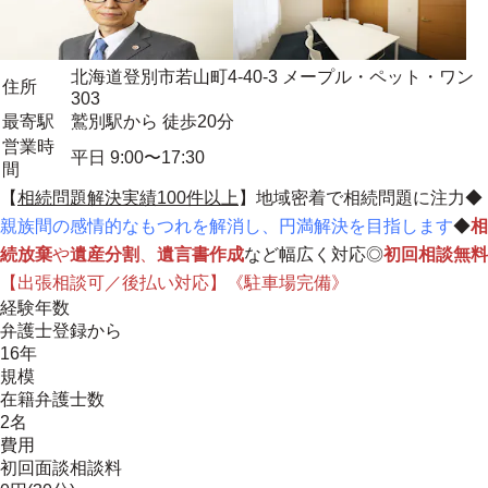
北海道登別市若山町4-40-3 メープル・ペット・ワン
住所
303
最寄駅
鷲別駅から 徒歩20分
営業時
平日 9:00〜17:30
間
【
相続問題解決実績100件以上
】
地域密着
で相続問題に注力◆
親族間の感情的なもつれを解消し、円満解決を目指します
◆
相
続放棄
や
遺産分割
、
遺言書作成
など幅広く対応◎
初回相談無料
【出張相談可／後払い対応】《駐車場完備》
経験年数
弁護士登録から
16年
規模
在籍弁護士数
2名
費用
初回面談相談料