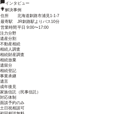
インタビュー
解決事例
住所
北海道釧路市浦見1-1-7
最寄駅
JR釧路駅よりバス10分
営業時間
平日 9:00〜17:00
注力分野
遺産分割
不動産相続
相続人調査
相続財産調査
相続放棄
遺留分
相続登記
事業承継
遺言
成年後見
家族信託（民事信託）
対応体制
面談予約のみ
土日祝相談可
初回相談無料