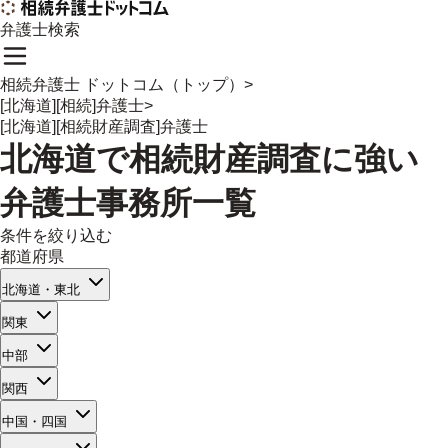
弁護士検索
相続弁護士 ドットコム（トップ）
>
[北海道][相続]弁護士
>
[北海道][相続財産調査]弁護士
北海道
で
相続財産調査
に強い
弁護士事務所一覧
条件を絞り込む
都道府県
北海道・東北
関東
中部
関西
中国・四国