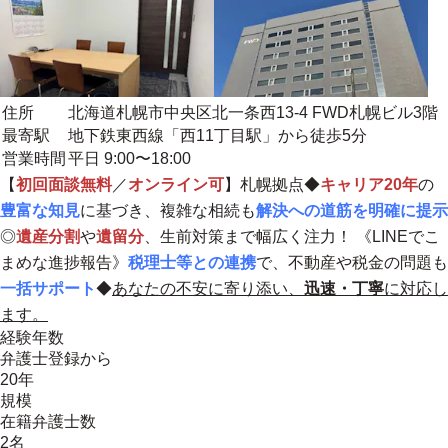
住所
北海道札幌市中央区北一条西13-4 FWD札幌ビル3階
最寄駅
地下鉄東西線「西11丁目駅」から徒歩5分
営業時間
平日 9:00〜18:00
【
初回面談無料
／
オンライン可
】札幌拠点◆
キャリア20年
の
豊富な知見
に基づき、複雑な相続も
解決への道筋を明確に提示
◎
遺産分割
や
遺留分
、生前対策まで幅広く注力！
《LINEでこ
まめな進捗報告》
税理士等との連携
で、不動産や税金の問題も
一括サポート
◆
あなたの不安に寄り添い、
迅速・丁寧
に対応し
ます。
経験年数
弁護士登録から
20年
規模
在籍弁護士数
2名