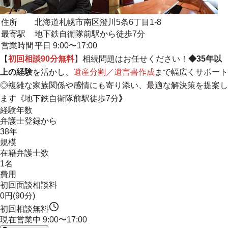
住所
北海道札幌市南区澄川5条6丁目1-8
最寄駅
地下鉄自衛隊前駅から徒歩7分
営業時間
平日 9:00〜17:00
【
初回相談90分無料
】相続問題はお任せください！
◆35年以
上の経験
を活かし、
遺産分割／遺言書作成
まで幅広くサポート
◎複雑な家族関係や感情にも寄り添い、最適な解決策を提案し
ます《地下鉄自衛隊前駅徒歩7分
》
経験年数
弁護士登録から
38年
規模
在籍弁護士数
1名
費用
初回面談相談料
0円(90分)
初回相談無料
現在営業中
9:00〜17:00