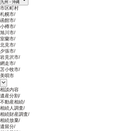
九州・沖縄
市区町村
札幌市
/
函館市
/
小樽市
/
旭川市
/
室蘭市
/
北見市
/
夕張市
/
岩見沢市
/
網走市
/
苫小牧市
/
美唄市
相談内容
遺産分割
/
不動産相続
/
相続人調査
/
相続財産調査
/
相続放棄
/
遺留分
/