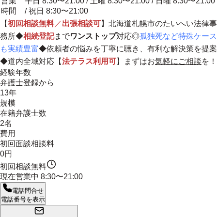
営業
平日 8:30〜21:00 / 土曜 8:30〜21:00 / 日曜 8:30〜21:00
時間
/ 祝日 8:30〜21:00
【
初回相談無料
／
出張相談可
】北海道札幌市のたいへい法律事
務所◆
相続登記
まで
ワンストップ
対応◎
孤独死など特殊ケース
も実績豊富
◆
依頼者の悩みを丁寧に聴き、有利な解決策を提案
◆道内全域対応【
法テラス利用可
】まずはお
気軽にご相談
を！
経験年数
弁護士登録から
13年
規模
在籍弁護士数
2名
費用
初回面談相談料
0円
初回相談無料
現在営業中
8:30〜21:00
電話問合せ
電話番号を表示