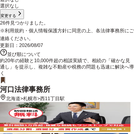
選択なし
変更する
26
件見つかりました。
※
利用規約
・
個人情報保護方針
に同意の上、各法律事務所にご
連絡ください。
更新日：
2026/08/07
並び順について
約20年の経験と10,000件超の相談実績で、相続の「確かな見
通し」を提示し、複雑な不動産や税務の問題も迅速に解決へ導
く
河口法律事務所
北海道
>
札幌市
>
西11丁目駅