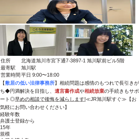
住所
北海道旭川市宮下通7-3897-1 旭川駅前ビル5階
最寄駅
旭川駅
営業時間
平日 9:00〜18:00
【
敷居の低い法律事務所
】相続問題は感情のもつれで長引きが
ち◆円満解決を目指し、
遺言書作成
や
相続放棄
の手続きもサポ
ート◎
早めの相談で後悔を減らします!
≪JR旭川駅すぐ≫【お
気軽にお問い合わせください】
経験年数
弁護士登録から
15年
規模