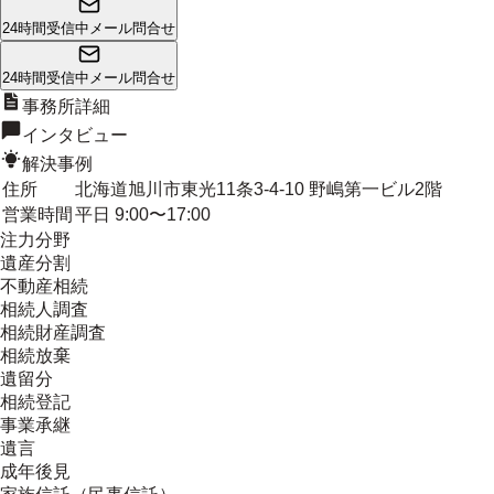
24時間受信中
メール問合せ
24時間受信中
メール問合せ
事務所詳細
インタビュー
解決事例
住所
北海道旭川市東光11条3-4-10 野嶋第一ビル2階
営業時間
平日 9:00〜17:00
注力分野
遺産分割
不動産相続
相続人調査
相続財産調査
相続放棄
遺留分
相続登記
事業承継
遺言
成年後見