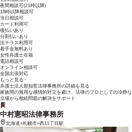
夜間相談可(21時以降)
18時以降相談可
当日相談可
カード利用可
後払いあり
分割払いあり
法テラス利用可
着手金無料あり
女性弁護士在籍
電話相談可
オンライン相談可
全国出張対応
もっと見る
弁護士法人那知哲法律事務所
の詳細を見る
家族間の無用な感情的対立を避け、法律のプロとしての冷静な
立場から相続問題の解決をサポート
中村憲昭法律事務所
北海道
>
札幌市
>
西11丁目駅