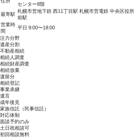
住所
センター8階
札幌市営地下鉄 西11丁目駅 札幌市営電鉄 中央区役所
最寄駅
前駅
営業時
平日 9:00〜18:00
間
注力分野
遺産分割
不動産相続
相続人調査
相続財産調査
相続放棄
遺留分
相続登記
事業承継
遺言
成年後見
家族信託（民事信託）
対応体制
面談予約のみ
土日祝相談可
初回相談無料