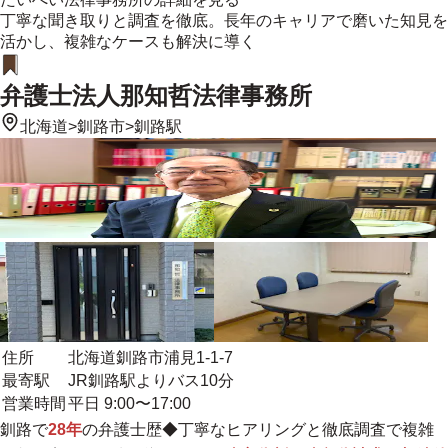
丁寧な聞き取りと調査を徹底。長年のキャリアで磨いた知見を
活かし、複雑なケースも解決に導く
弁護士法人那知哲法律事務所
北海道
>
釧路市
>
釧路駅
住所
北海道釧路市浦見1-1-7
最寄駅
JR釧路駅よりバス10分
営業時間
平日 9:00〜17:00
釧路で
28年
の弁護士歴◆
丁寧なヒアリングと徹底調査で複雑