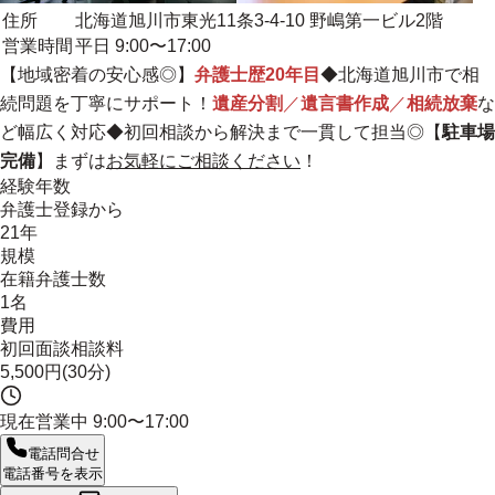
住所
北海道旭川市東光11条3-4-10 野嶋第一ビル2階
営業時間
平日 9:00〜17:00
【
地域密着の安心感
◎】
弁護士歴20年目
◆北海道旭川市で相
続問題を丁寧にサポート！
遺産分割
／
遺言書作成
／
相続放棄
な
ど幅広く対応◆初回相談から解決まで一貫して担当◎【
駐車場
完備
】まずは
お気軽にご相談ください
！
経験年数
弁護士登録から
21年
規模
在籍弁護士数
1名
費用
初回面談相談料
5,500円(30分)
現在営業中
9:00〜17:00
電話問合せ
電話番号を表示