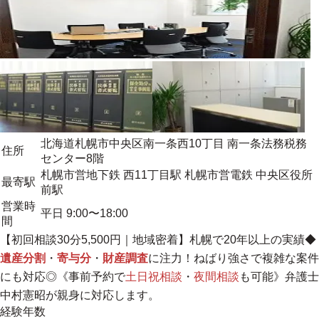
北海道札幌市中央区南一条西10丁目 南一条法務税務
住所
センター8階
札幌市営地下鉄 西11丁目駅 札幌市営電鉄 中央区役所
最寄駅
前駅
営業時
平日 9:00〜18:00
間
【初回相談30分5,500円｜
地域密着
】札幌で20年以上の実績◆
遺産分割
・
寄与分
・
財産調査
に注力！ねばり強さで複雑な案件
にも対応◎《事前予約で
土日祝相談
・
夜間相談
も可能》弁護士
中村憲昭が親身に対応します。
経験年数