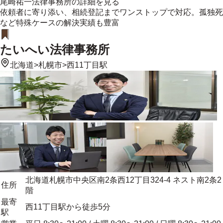
尾崎祐一法律事務所
の詳細を見る
依頼者に寄り添い、相続登記までワンストップで対応。孤独死
など特殊ケースの解決実績も豊富
たいへい法律事務所
北海道
>
札幌市
>
西11丁目駅
北海道札幌市中央区南2条西12丁目324-4 ネスト南2条2
住所
階
最寄
西11丁目駅から徒歩5分
駅